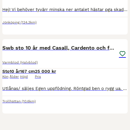
Hej! Vi behöver tyvärr minska ner antalet hästar pga skada hos ryttare. Vi har ett supertrevligt halvblodssto född 2017 som vilken dag som helst får sitt föl. Hoppar superfint och inriden och ride
Jönköping
(124.3km)
8
Swb sto 10 år med Casall, Cardento och fullblod!
Varmblod (Halvblod)
Sto
10 år
167 cm
25 000 kr
Kön
Ålder
Höjd
Pris
Utlånas/ säljes Egen uppfödning. Röntgad ben o rygg ua. Säljes billigt o helst utlånas först, främst som avelssto då hon tyvärr haft en ligamentskada i ena bakknät. Skadan är läkt och prognosen är 50/
Trollhättan
(10.6km)