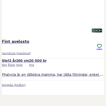
5
1
Fint avelssto
Varmblod (Halvblod)
Sto
13 år
260 cm
20 000 kr
Kön
Ålder
Höjd
Pris
Phalycia är en jättebra mamma, har lätta fölningar, enkel att få dräktig. Hon har fått 3 föl hos oss. Hon är triangel märkt efter trauma i nacken. Hon går på lösdrift, trivs också i box.
Alingsås
(44.8km)