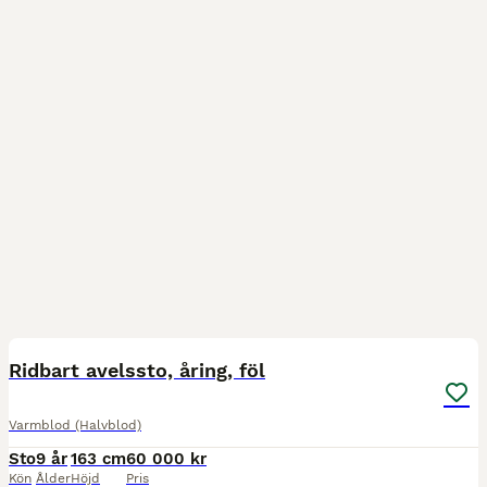
1
Ridbart avelssto, åring, föl
Varmblod (Halvblod)
Sto
9 år
163 cm
60 000 kr
Kön
Ålder
Höjd
Pris