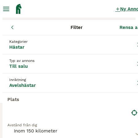
Ny Ann
Filter
Rensa a
Hästar
Avelshästar
Västra Götalands län
Lilla Edet
Trollhät
Kategorier
Avelshästar till salu
i Trollhättan
Hästar
8 Hästar hittade
Typ av annons
Till salu
Avelshästar
Filter
Inriktning
Spara sökning
Sortera
Avelshästar
3
Plats
Dräktigt avelssto
Varmblod (Halvblod)
Avstånd från dig
Sto
10 år
170 cm
80 000 kr
Kön
Ålder
Höjd
Pris