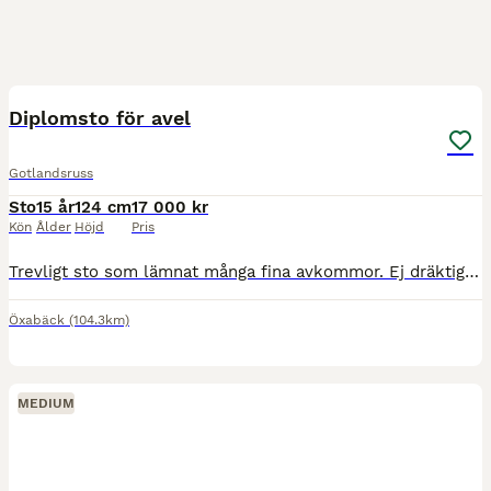
1
Diplomsto för avel
Gotlandsruss
Sto
15 år
124 cm
17 000 kr
Kön
Ålder
Höjd
Pris
Trevligt sto som lämnat många fina avkommor. Ej dräktig nu men trivs bäst att gå i avel. Endast seriösa köpare då hemmet är viktigast.
Öxabäck
(104.3km)
MEDIUM