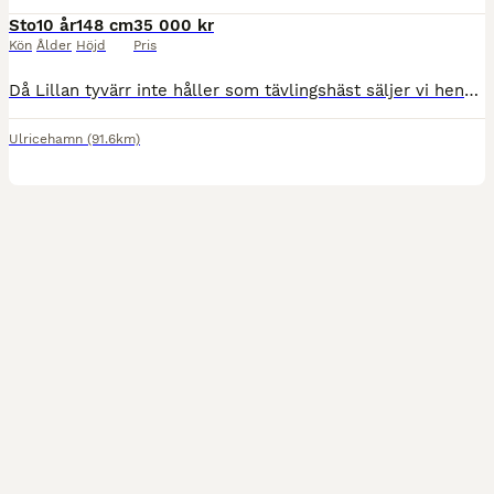
Sto
10 år
148 cm
35 000 kr
Kön
Ålder
Höjd
Pris
Då Lillan tyvärr inte håller som tävlingshäst säljer vi henne nu som avelssto (Säljs ej som ridhäst). Är inte tävlad så mycket då hon är inriden sent, men har några fina resultat och mycket bra lovord
Ulricehamn
(91.6km)