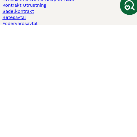
Kontrakt Utrustning
Sadelkontrakt
Betesavtal
Fodervärdsavtal
Information
Om oss
Integritetspolicy
Support
Användarvillkor
Varför annonsera på Hästnet
Pets4Homes
Hastnet
PuppyPlaats
MundoAnimalia
Annunci Animali
Lancaster Puppies
Hästnet använder cookies på denna webbplats för att förbättra din
användarupplevelse. Användning av denna webbplats och andra tjänster
innebär godkännande av Hästnet
Villkor
och
Personuppgiftspolicy
. Du kan
när som helst
Hantera preferenser
.
© Upphovsrätt
2026
-
Hästnet