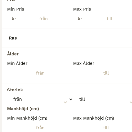
Min Pris
Max Pris
kr
kr
Ras
Ålder
Min Ålder
Max Ålder
10
Storlek
Fantastiskt avelssto
Mankhöjd (cm)
Varmblod (Halvblod)
Min Mankhöjd (cm)
Max Mankhöjd (cm)
Sto
15 år
173 cm
50 000 kr
Kön
Ålder
Höjd
Pris