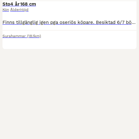
Sto
4 år
168 cm
Kön
Ålder
Höjd
Finns tillgänglig igen pga oseriös köpare. Besiktad 6/7 böjprov UA Sto född 2022 e. Zafferano. Fin modell, ej inriden då hon inte trivts i utbildningen som ridhäst och visar det genom istadighet. Upp
Surahammar
(18.1km)