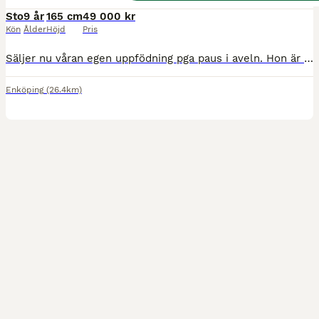
Sto
9 år
165 cm
49 000 kr
Kön
Ålder
Höjd
Pris
Säljer nu våran egen uppfödning pga paus i aveln. Hon är ett super fint sto som aldrig varit skadat men visar tydligt att hon inte vill bli riden därav varför hon är i aveln och endast säljs som avels
Enköping
(26.4km)