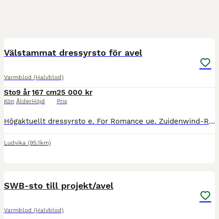
2
4
Välstammat dressyrsto för avel
Varmblod (Halvblod)
Sto
9 år
167 cm
25 000 kr
Kön
Ålder
Höjd
Pris
Högaktuellt dressyrsto e. For Romance ue. Zuidenwind-Rousseau-Jazz. Säljes/lånas ut till avel. Grönt pass, exteriörbedömd med 9-9, rör sig med elasticitet, schvung och mycket bra påskjut i alla tre
Ludvika
(95.1km)
2
2
SWB-sto till projekt/avel
Varmblod (Halvblod)