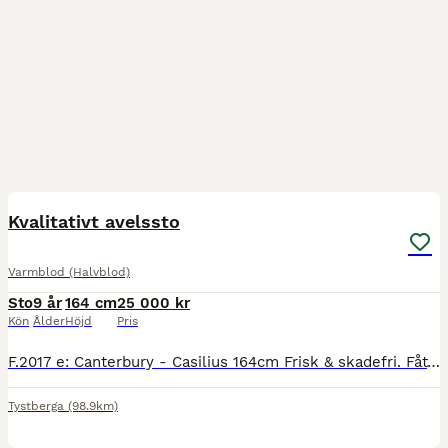
8
Kvalitativt avelssto
Varmblod (Halvblod)
Sto
9 år
164 cm
25 000 kr
Kön
Ålder
Höjd
Pris
F.2017 e: Canterbury - Casilius 164cm Frisk & skadefri. Fått föl tidigare & är en mycket bra mamma Tävlad 1,20hoppning & topplaceringar t.om internationell CCI1* klass fälttävlan Kapacitet för
Tystberga
(98.9km)