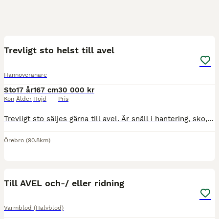
3
1
Trevligt sto helst till avel
Hannoveranare
Sto
17 år
167 cm
30 000 kr
Kön
Ålder
Höjd
Pris
Trevligt sto säljes gärna till avel. Är snäll i hantering, sko, lasta,klippa trafiksäker även med stora fordon, går fram överallt men är stark att rida. Hon kan resa sig och även bocka vid ridning vil
Örebro
(90.8km)
2
1
Till AVEL och-/ eller ridning
Varmblod (Halvblod)