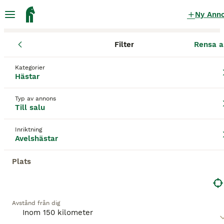
Ny Ann
Filter
Rensa a
Hästar
Avelshästar
Västmanlands län
Västerås
Västerås
Kategorier
Avelshästar till salu
i Västerås
Hästar
16 Hästar hittade
Typ av annons
Till salu
Avelshästar
Filter
Inriktning
Spara sökning
Sortera
Avelshästar
MEDIUM
Plats
Avstånd från dig