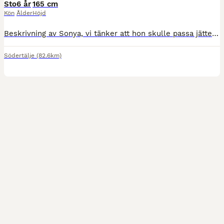
Sto
6 år
165 cm
Kön
Ålder
Höjd
Beskrivning av Sonya, vi tänker att hon skulle passa jättebra till AVEL och-/eller ridning: Detta är en häst för dig som vill lägga tid, har tålamod och har förutsättningar för att guida Sonya vidare
Södertälje
(82.6km)