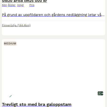
Sto
20 år
158 cm
25 000 kr
Kön
Ålder
Höjd
Pris
På grund av uppfödaren och gårdens nedläggning letar vår älskade avelssto, Nerascia, dotter till den berömda Marcipan, efter ett nytt hem. Hon har inga fertilitetsproblem och fick sitt senaste föl 202
Finnerödja
(144.4km)
MEDIUM
9
Trevligt sto med bra galoppstam