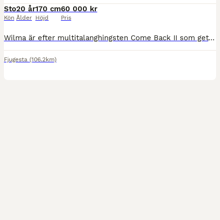
Sto
20 år
170 cm
60 000 kr
Kön
Ålder
Höjd
Pris
Wilma är efter multitalanghingsten Come Back II som gett svårklasshästar i både hoppning och dressyr. ”Har själv fjärdeplacering i VM i dressyr”. Wilma är mycket pigg och fräsch för sin ålder. Hon sä
Fjugesta
(106.2km)