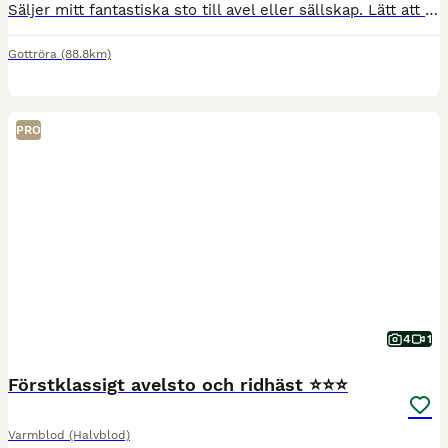
Säljer mitt fantastiska sto till avel eller sällskap. Lätt att få dräktig, haft okomplicerade fölningar och är en bra mamma. Tävlad upp till 1,10 innan en skada satte stopp för karriären. Hon har en h
Gottröra
(88.8km)
PRO
4
1
Förstklassigt avelsto och ridhäst ⭐️⭐️⭐️
Varmblod (Halvblod)