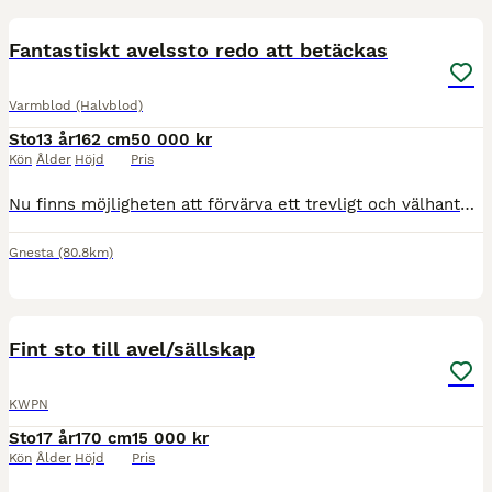
5
Fantastiskt avelssto redo att betäckas
Varmblod (Halvblod)
Sto
13 år
162 cm
50 000 kr
Kön
Ålder
Höjd
Pris
Nu finns möjligheten att förvärva ett trevligt och välhanterat sto född 2013. Hon har haft tre fina avkommor efter Suarez, Janeiro Platinum och OneOfAKind där samtliga finns att se på gården. Samtliga
Gnesta
(80.8km)
2
2
Fint sto till avel/sällskap
KWPN
Sto
17 år
170 cm
15 000 kr
Kön
Ålder
Höjd
Pris