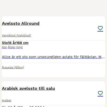
5
Avelssto Allround
Varmblod (Halvblod)
Sto
16 år
168 cm
Kön
Ålder
Höjd
Alice är ett sto som ursprungligen avlats för fälttävlan. Med Chirlon som far och Angloblod på mammans sida har hon både gångarter och hoppteknik. Hon har själv tävlat Msv B dressyr, 120 hoppning och
Årsunda
(83km)
6
Arabisk avelssto till salu
Araber