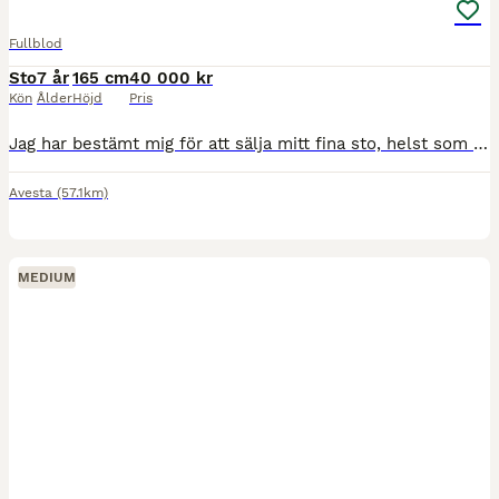
Fullblod
Sto
7 år
165 cm
40 000 kr
Kön
Ålder
Höjd
Pris
Jag har bestämt mig för att sälja mitt fina sto, helst som avelssto då hon har väldigt bra stam inom galoppsporten och älskar att vara mamma 🌸 Hon är jättesnäll i all vardaglig hantering, kan stå i
Avesta
(57.1km)
MEDIUM