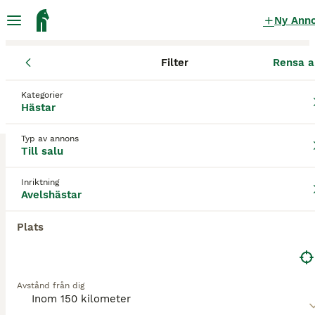
Ny Ann
Filter
Rensa a
Hästar
Avelshästar
Västernorrlands län
Sundsvall
Sundsval
Kategorier
Avelshästar till salu
i Sundsvall
Hästar
4 Hästar hittade
Typ av annons
Till salu
Avelshästar
Filter
Inriktning
Spara sökning
Sortera
Avelshästar
3
Plats
Avelssto,sällskap,promenadridning
Varmblod (Travare)
Avstånd från dig
Sto
6 år
160 cm
12 500 kr
Kön
Ålder
Höjd
Pris