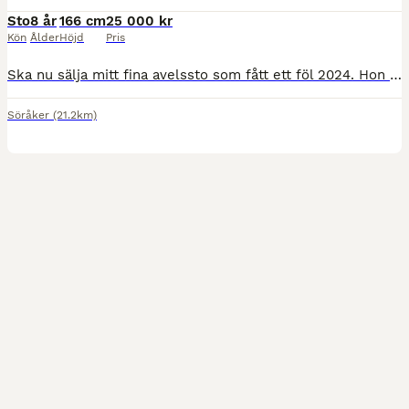
Sto
8 år
166 cm
25 000 kr
Kön
Ålder
Höjd
Pris
Ska nu sälja mitt fina avelssto som fått ett föl 2024. Hon är super super snäll att hålla på med. Har vart lite problem förut med verkning men nu är hon super snäll bara man har en lugn hovslagare (
Söråker
(21.2km)