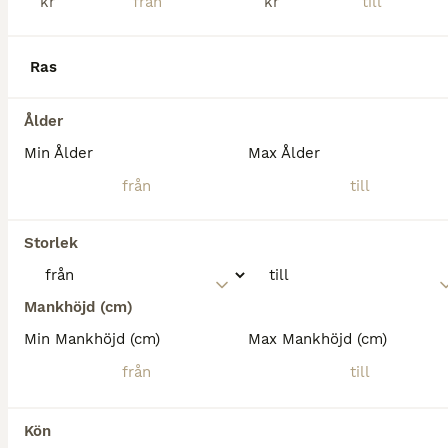
kr
kr
Ras
Ålder
Min Ålder
Max Ålder
Storlek
5
2
Mankhöjd (cm)
Till salu Avel
Min Mankhöjd (cm)
Max Mankhöjd (cm)
Varmblod (Travare)
Sto
12 år
163 cm
25 000 kr
Kön
Ålder
Höjd
Pris
Kön