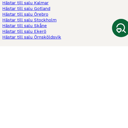
Hästar till salu Kalmar
Hästar till salu Gotland
Hästar till salu Örebro
Hästar till salu Stockholm
Hästar till salu Skåne
Hästar till salu Ekerö
Hästar till salu Örnsköldsvik
Köpekontrakt
Kontrakt privatköp av häst
Kontrakt konsumentköp av häst
Kontrakt Utrustning
Sadelkontrakt
Betesavtal
Fodervärdsavtal
Information
Om oss
Integritetspolicy
Support
Användarvillkor