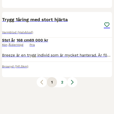
1
Trygg 1åring med stort hjärta
Varmblod (Halvblod)
Sto
1 år
168 cm
69 000 kr
Kön
Ålder
Höjd
Pris
Breeze är en trygg individ som är mycket hanterad. Är född på gården och går nu på bete med några år äldre unghäst. Mamman till henne har jag tävlat med godkända resultat upp till msv B innan hon ska
Broaryd
(141.5km)
1
2