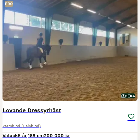
PRO
1
4
Lovande Dressyrhäst
Varmblod (Halvblod)
Valack
5 år
168 cm
200 000 kr