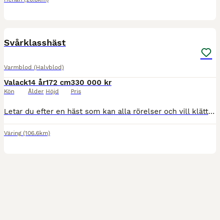
2
5
Svårklasshäst
Varmblod (Halvblod)
Valack
14 år
172 cm
330 000 kr
Kön
Ålder
Höjd
Pris
Letar du efter en häst som kan alla rörelser och vill klättra i klasserna är detta den perfekta hästen för dig, passar även den som vill ha en träningskompis med kvalité och vill lära sig de svåra rör
Väring
(106.6km)