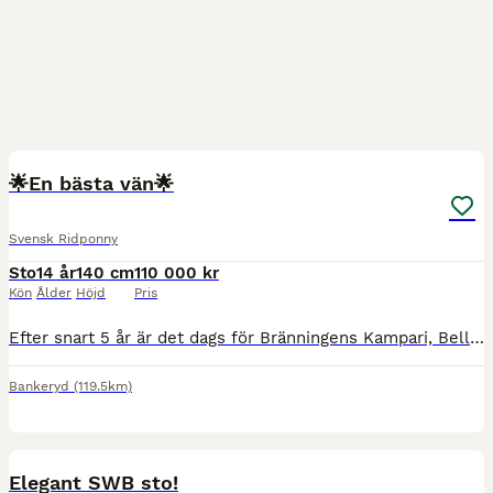
3
4
🌟En bästa vän🌟
Svensk Ridponny
Sto
14 år
140 cm
110 000 kr
Kön
Ålder
Höjd
Pris
Efter snart 5 år är det dags för Bränningens Kampari, Bella att hitta en ny ryttare. Bella är en fantastisk svensk ridponny med många fina egenskaper och en vänlig personlighet. Bella är relationssk
Bankeryd
(119.5km)
3
1
Elegant SWB sto!