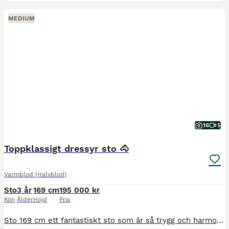
MEDIUM
16
5
Toppklassigt dressyr sto 🐴
Varmblod (Halvblod)
Sto
3 år
169 cm
195 000 kr
Kön
Ålder
Höjd
Pris
Sto 169 cm ett fantastiskt sto som är så trygg och harmonisk i alla situationer helt okomplicerad i all hantering samt ridning är bara hoppa upp och rida på henne fast hon stått i flera veckor. Är inr