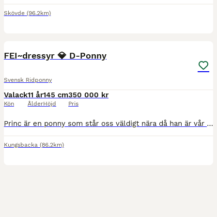
Skövde
(96.2km)
13
FEI~dressyr 💎 D-Ponny
Svensk Ridponny
Valack
11 år
145 cm
350 000 kr
Kön
Ålder
Höjd
Pris
Princ är en ponny som står oss väldigt nära då han är vår egen uppfödning och har funnits i familjen sedan födseln. Det gör det här till ett beslut med mycket känslor, men i takt med att ryttaren nu v
Kungsbacka
(86.2km)