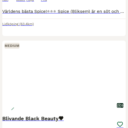
Världens bästa Spice!⭐️⭐️⭐️ Spice (Bliksem) är en söt och okomplicerad C-ponnyvalack på 133 cm av ädel typ. Född -09 import Holland. Söker nu en ny liten ryttare att glädja. Snäll i all hantering och
Lidköping
(63.4km)
MEDIUM
5
Blivande Black Beauty🖤