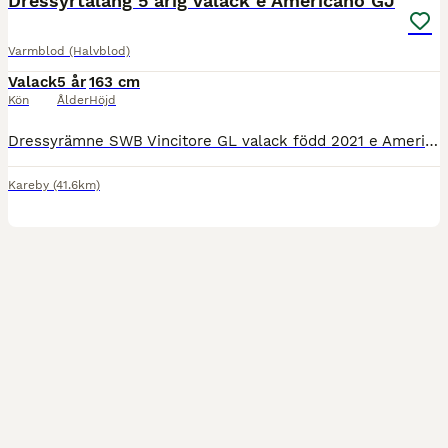
Dressyrtalang 5 årig valack e Americano GJ
Varmblod (Halvblod)
Valack
5 år
163 cm
Kön
Ålder
Höjd
Dressyrämne SWB Vincitore GL valack född 2021 e Americano GJ-Mr Vain GJ-Belagio-Chapman med gott temperament som tycker det är roligt att jobba till salu, I andra hand utlånas för samarbete med rätt
Kareby
(41.6km)