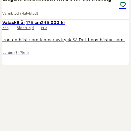
Varmblod (Halvblod)
Valack
8 år
175 cm
245 000 kr
Kön
Ålder
Höjd
Pris
Iron en häst som lämnar avtryck 🤍 Det finns hästar som man tycker om, och så finns det hästar som stannar kvar i hjärtat. Ironclad är en sådan. Ironclad är en SWB-valack född 2018 efter Warsteiner (SWB), med blod från Weltmeyer och Sambesi. Med sin ovanliga skäckfärg väcker han uppmärksamhet vart han än kommer, men det är hans vänliga personlighet och stora hjärta som g
Lerum
(54.7km)