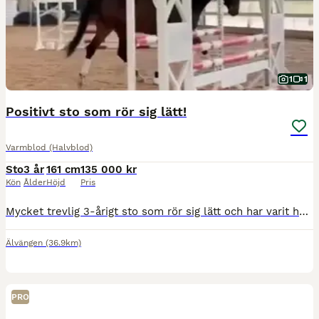
1
1
Positivt sto som rör sig lätt!
Varmblod (Halvblod)
Sto
3 år
161 cm
135 000 kr
Kön
Ålder
Höjd
Pris
Mycket trevlig 3-årigt sto som rör sig lätt och har varit helt okomplicerad vid inridning. Riden i alla gångarter, har god energi och har varit mycket samarbetsvillig. Visad på Unghästtest i maj, 161
Älvängen
(36.9km)
PRO