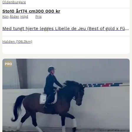
Oldenburgare
Sto
10 år
174 cm
300 000 kr
Kön
Ålder
Höjd
Pris
Med tungt hjerte legges Libelle de Jeu (Best of gold x Fürst Romancier x Belissimo M) ut for salg. Hun er en flott dressurhest med tre gode gangarter som går stabilt alle øvelser til MB og flere øvels
Halden
(106.3km)
PRO