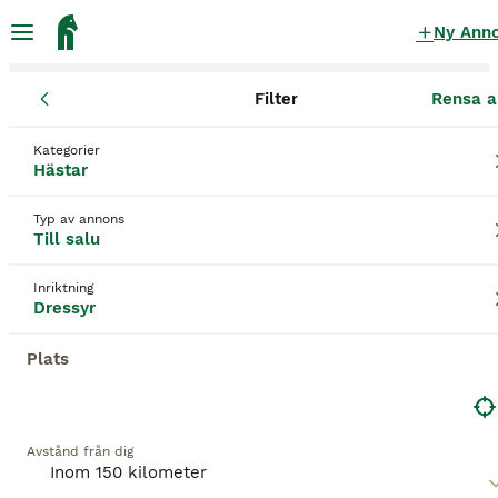
Ny Ann
Filter
Rensa a
Hästar
Dressyrhästar
Västra Götalands län
Lilla Edet
Troll
Kategorier
Dressyrhästar till salu
i Trollhättan
Hästar
42 Hästar hittade
Typ av annons
Till salu
Dressyr
Filter
Inriktning
Spara sökning
Sortera
Dressyr
BOOSTADE ANNONSER
Plats
BOOST
Avstånd från dig