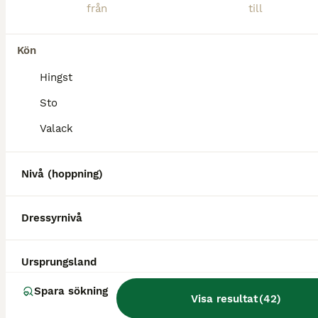
Kön
Hingst
Sto
Valack
Nivå (hoppning)
Dressyrnivå
BOOST
Ursprungsland
Spara sökning
Visa resultat
(
42
)