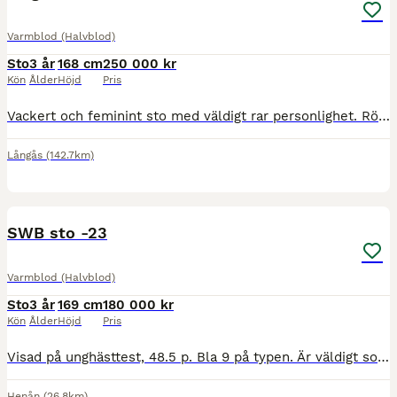
Varmblod (Halvblod)
Sto
3 år
168 cm
250 000 kr
Kön
Ålder
Höjd
Pris
Vackert och feminint sto med väldigt rar personlighet. Rör sig fantastiskt fint och börjar hitta sin balans med ryttare! Visades på unghästtest med bla 8 på typ, 7,5-8-7,5 på gångarterna och fina lo
Långås
(142.7km)
1
3
SWB sto -23
Varmblod (Halvblod)
Sto
3 år
169 cm
180 000 kr
Kön
Ålder
Höjd
Pris
Visad på unghästtest, 48.5 p. Bla 9 på typen. Är väldigt social och snäll vid all hantering. Har varit enkel att rida in, lasta och sko. Finns ingen skadehistorik och är inte röntgad. Är inte riden må
Henån
(26.8km)