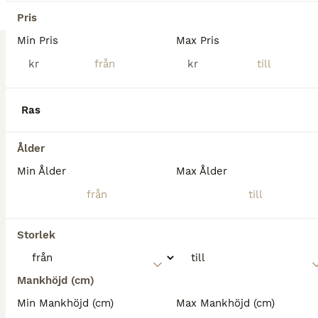
Pris
Min Pris
Max Pris
kr
kr
Ras
6
5
Hobbyhäst med utstrålning
Ålder
Min Ålder
Max Ålder
Varmblod (Halvblod)
Sto
18 år
172 cm
115 000 kr
Kön
Ålder
Höjd
Pris
Storlek
Trygg, vacker och okomplicerad – Sunset är hästen som passar lika bra för familjen som för ryttaren som vill utvecklas. En häst med fina gångarter, härlig ridkänsla och ett fantastiskt temperament, både på ridbanan och ute i skogen. Sunset är en pigg och positiv häst med härlig framåtbjudning och egen motor, utan att bli het eller stark. Hon är 172cm i mankhöjd och har st
Mankhöjd (cm)
Götene
(78.4km)
Min Mankhöjd (cm)
Max Mankhöjd (cm)