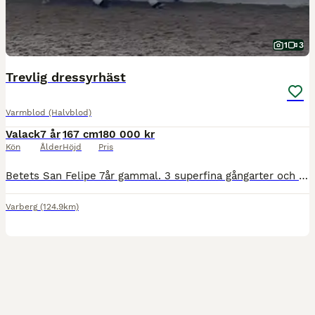
1
3
Trevlig dressyrhäst
Varmblod (Halvblod)
Valack
7 år
167 cm
180 000 kr
Kön
Ålder
Höjd
Pris
Betets San Felipe 7år gammal. 3 superfina gångarter och hoppar trevligt. Mest fokuserat på dressyr. Snäll i all hantering så som att sko, lasta, klippa och duscha. En super trevlig bästakompis för fra
Varberg
(124.9km)