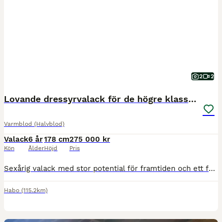
2
2
Lovande dressyrvalack för de högre klasserna
Varmblod (Halvblod)
Valack
6 år
178 cm
275 000 kr
Kön
Ålder
Höjd
Pris
Sexårig valack med stor potential för framtiden och ett fantastiskt temperament. Han har en hög arbetsvilja och vill alltid göra sitt bästa. Väl i fas med utbildningsnivå för sin ålder. Gör galoppomby
Habo
(115.2km)