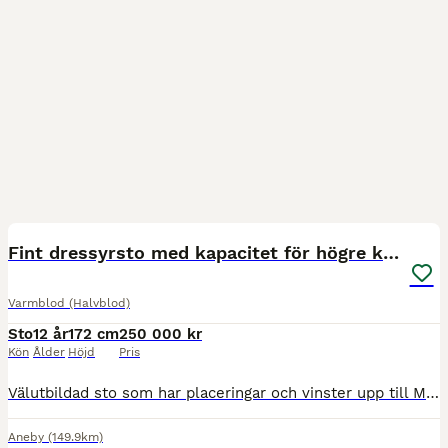
1
MEDIUM
Fint dressyrsto med kapacitet för högre klasser
Varmblod (Halvblod)
Sto
12 år
172 cm
250 000 kr
Kön
Ålder
Höjd
Pris
Välutbildad sto som har placeringar och vinster upp till Msvb:5 på 70%. Hon är även visad som 4-åring på 80%. Gör idag arbetspiruetter och några enstaka byten i varje, även påbörjad lite piaff och pa
Aneby
(149.9km)