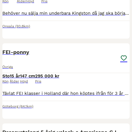
Kön
Ålder
Höjd
Pris
Behöver nu sälja min underbara Kingston då jag ska börja studera. Han är en häst med tre bra gångarter och talang för samling. Tror det finns mycket att plocka fram med rätt matchning. En häst som ve
Onsala
(93.8km)
3
FEI-ponny
Övriga
Sto
15 år
147 cm
295 000 kr
Kön
Ålder
Höjd
Pris
Tävlat FEI klasser i Holland där hon köptes ifrån för 3 år sen. Har sen dess varit läromästare åt en tjej i Sverige som nu har tiden inne för storhäst. Här har hon tävlat tom LA men hon utför fortfara
Göteborg
(64.1km)
14
5