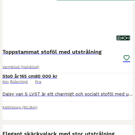
8
2
Toppstammat stoföl med utstrålning
Varmblod (Halvblod)
Sto
0 år
165 cm
80 000 kr
Kön
Ålder
Höjd
Pris
Daisy van S LVST är ett charmigt och socialt stoföl med utstrålning och bra gång. Hennes mamma Delight VH är ett ***-igt prestationssto och kommer från Västra Hobys framgångsrika stostam 31. Hon fick 48,5 poäng på unghästtest och har 137 i dressyrindex. Hon har fått 8 avkommor, varav en sålts på elitfölauktion, en har fått diplom och en blev Sveriges näst högst bedömda dr
Kättilstorp
(93.3km)
5
BOOST
Elegant skäckvalack med stor utstrålning