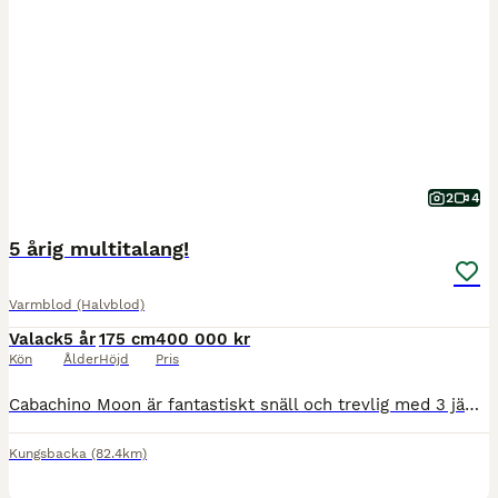
2
4
5 årig multitalang!
Varmblod (Halvblod)
Valack
5 år
175 cm
400 000 kr
Kön
Ålder
Höjd
Pris
Cabachino Moon är fantastiskt snäll och trevlig med 3 jämna taktmässiga gångarter. Han är främst utbildad som hopphäst där han tävlat felfritt upp till 110. Visar mkt fin talang för dressyr och är lät
Kungsbacka
(82.4km)