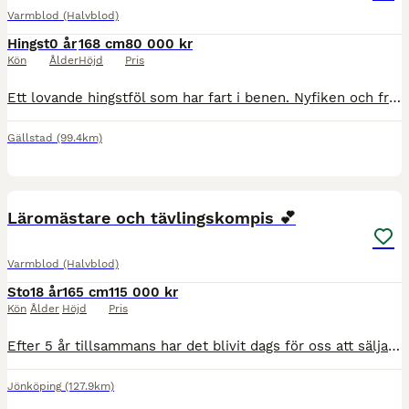
Varmblod (Halvblod)
Hingst
0 år
168 cm
80 000 kr
Kön
Ålder
Höjd
Pris
Ett lovande hingstföl som har fart i benen. Nyfiken och framåt. Han har stor galopp och rör sig attraktivt i alla gångarter. Försäkrad i Agria sedan foster. Pappa Delany en unghingst som bedömts med
Gällstad
(99.4km)
3
3
Läromästare och tävlingskompis 💕
Varmblod (Halvblod)
Sto
18 år
165 cm
115 000 kr
Kön
Ålder
Höjd
Pris
Efter 5 år tillsammans har det blivit dags för oss att sälja Kralia och låta en ny ryttare utvecklas med henne. Hon är ett 18 årigt sto som alltid är trygg, snäll och okomplicerad men har mycket energ
Jönköping
(127.9km)