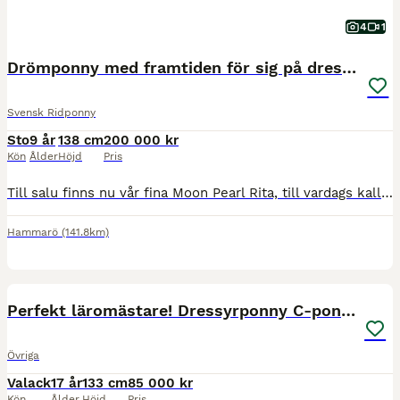
4
1
Drömponny med framtiden för sig på dressyrbanorna!
Svensk Ridponny
Sto
9 år
138 cm
200 000 kr
Kön
Ålder
Höjd
Pris
Till salu finns nu vår fina Moon Pearl Rita, till vardags kallad Maja – ett välstammat svenskt ridponnysto kategori C, född 2017 med stor utvecklingspotential för den satsande dressyrryttaren. Maja är
Hammarö
(141.8km)
2
2
Perfekt läromästare! Dressyrponny C-ponny
Övriga
Valack
17 år
133 cm
85 000 kr
Kön
Ålder
Höjd
Pris