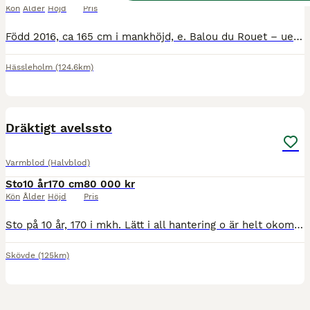
Kön
Ålder
Höjd
Pris
Född 2016, ca 165 cm i mankhöjd, e. Balou du Rouet – ue. Nabab de Rêve. Till hösten söker Balouette “Bettan” ett nytt hem då jag väljer att minska ner min avel och fokusera mer på barnens ponnyer. B
Hässleholm
(124.6km)
3
Dräktigt avelssto
Varmblod (Halvblod)
Sto
10 år
170 cm
80 000 kr
Kön
Ålder
Höjd
Pris
Sto på 10 år, 170 i mkh. Lätt i all hantering o är helt okomplicerad. Hon har haft en avkomma 2024, bra fölning och en super mamma. Är idag dräktig med New York Z. Beräknas föla 2027, Säljes enba
Skövde
(125km)