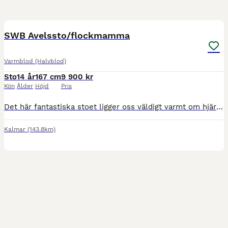
6
2
SWB Avelssto/flockmamma
Varmblod (Halvblod)
Sto
14 år
167 cm
9 900 kr
Kön
Ålder
Höjd
Pris
Det här fantastiska stoet ligger oss väldigt varmt om hjärtat och säljs endast då vi inte planerar några fler föl inom den närmaste framtiden och behöver minska ner antalet hästar. Precis fått föl n
Kalmar
(143.8km)