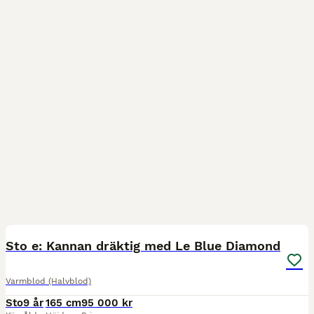
6
1
Sto e: Kannan dräktig med Le Blue Diamond
Varmblod (Halvblod)
Sto
9 år
165 cm
95 000 kr