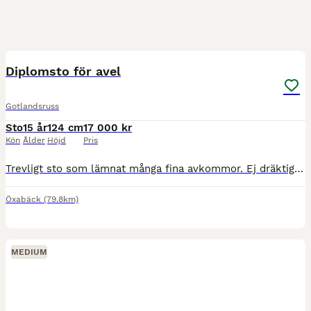
1
Diplomsto för avel
Gotlandsruss
Sto
15 år
124 cm
17 000 kr
Kön
Ålder
Höjd
Pris
Trevligt sto som lämnat många fina avkommor. Ej dräktig nu men trivs bäst att gå i avel. Endast seriösa köpare då hemmet är viktigast.
Öxabäck
(79.8km)
MEDIUM