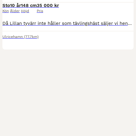
Sto
10 år
148 cm
35 000 kr
Kön
Ålder
Höjd
Pris
Då Lillan tyvärr inte håller som tävlingshäst säljer vi henne nu som avelssto (Säljs ej som ridhäst). Är inte tävlad så mycket då hon är inriden sent, men har några fina resultat och mycket bra lovord
Ulricehamn
(77.7km)