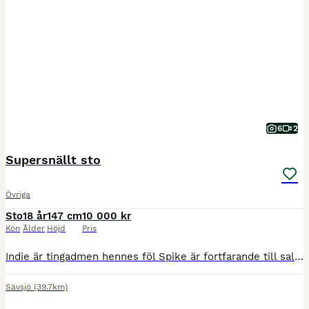
6
2
Supersnällt sto
Övriga
Sto
18 år
147 cm
10 000 kr
Kön
Ålder
Höjd
Pris
Indie är tingadmen hennes föl Spike är fortfarande till salu!! Indie är en Triangelmärkt D ponny som passar till avel eller promenadridning. Hon går att rida på men skall inte hoppa mer eller tränas
Sävsjö
(39.7km)