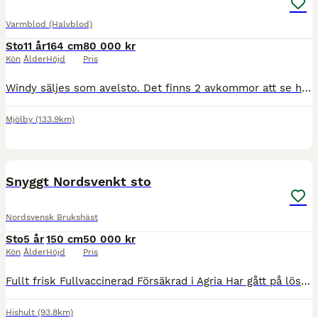
Varmblod (Halvblod)
Sto
11 år
164 cm
80 000 kr
Kön
Ålder
Höjd
Pris
Windy säljes som avelsto. Det finns 2 avkommor att se hos mig. Sto född 2021, numera valack född 2022. Även ridbar, finns film på hoppning och terräng träning. Fina gångarter. Varit avställd senaste å
Mjölby
(133.9km)
6
Snyggt Nordsvenkt sto
Nordsvensk Brukshäst
Sto
5 år
150 cm
50 000 kr
Kön
Ålder
Höjd
Pris
Fullt frisk Fullvaccinerad Försäkrad i Agria Har gått på lösdrift hos oss. Alltid i stora hagar. Tränat tömkörning men inte inkörd Sutten på men inte inriden Akleja är inte helt bekväm med "läskiga"
Hishult
(93.8km)