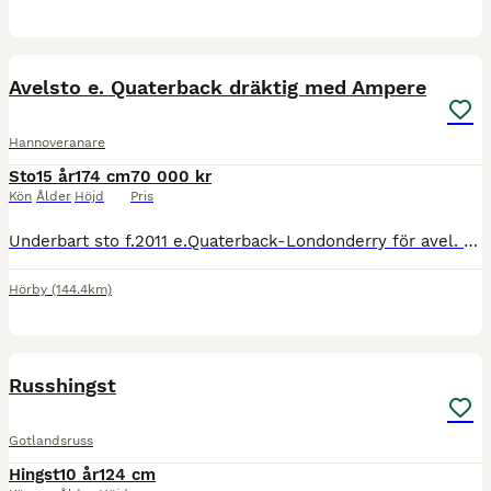
6
Avelsto e. Quaterback dräktig med Ampere
Hannoveranare
Sto
15 år
174 cm
70 000 kr
Kön
Ålder
Höjd
Pris
Underbart sto f.2011 e.Quaterback-Londonderry för avel. Dräktig med Ampere. Har tävlat msvb på 70% innan en skada satte stopp för karriären. Trauma som hände i hagen. Står i dag på lösdrift. Snäll i a
Hörby
(144.4km)
1
Russhingst
Gotlandsruss
Hingst
10 år
124 cm