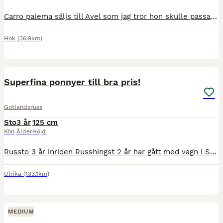
Carro palema säljs till Avel som jag tror hon skulle passa perfekt till, eller någon som kanske vill satsa att tävla med henne mer? Vi måste bli av med henne då hon vart utleasad i 1,5 år men då de s
Hok
(36.9km)
7
Superfina ponnyer till bra pris!
Gotlandsruss
Sto
3 år
125 cm
Kön
Ålder
Höjd
Russto 3 år inriden Russhingst 2 år har gått med vagn ! Shetlandston bra barnponnyer säljes eller utlånas till pysslande hem !
Ulrika
(133.1km)
MEDIUM