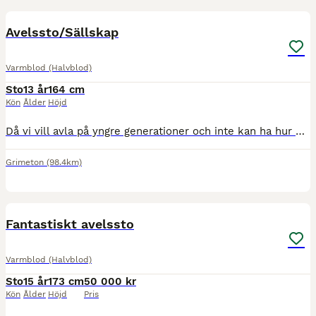
3
Avelssto/Sällskap
Varmblod (Halvblod)
Sto
13 år
164 cm
Kön
Ålder
Höjd
Då vi vill avla på yngre generationer och inte kan ha hur många hästar som helst så har vi nu ett avelssto som letar nytt hem. Hon skulle även fungera bra som sällskap eller promenadhäst. Vi har själv
Grimeton
(98.4km)
10
Fantastiskt avelssto
Varmblod (Halvblod)
Sto
15 år
173 cm
50 000 kr
Kön
Ålder
Höjd
Pris