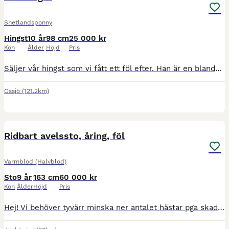
Shetlandsponny
Hingst
10 år
98 cm
25 000 kr
Kön
Ålder
Höjd
Pris
Säljer vår hingst som vi fått ett föl efter. Han är en blandning mellan British Spotted pony och Shetlands ponny. Han är väldigt social kommer direkt fram och vill hälsa och kela. Han är snäll att v
Össjö
(121.2km)
1
Ridbart avelssto, åring, föl
Varmblod (Halvblod)
Sto
9 år
163 cm
60 000 kr
Kön
Ålder
Höjd
Pris
Hej! Vi behöver tyvärr minska ner antalet hästar pga skada hos ryttare. Vi har ett supertrevligt halvblodssto född 2017 som vilken dag som helst får sitt föl. Hoppar superfint och inriden och ride