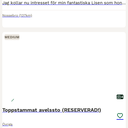
Jag kollar nu intresset för min fantastiska Lisen som hon kallas. Jag köpte henne 2019 som 8 åring, hon hade då tävlat upp till 120 cm felfritt. Vi han bara att tävla 110 cm pga covid tränade 130 cm.
Nossebro
(137km)
MEDIUM
4
Toppstammat avelssto (RESERVERAD!)
Övriga