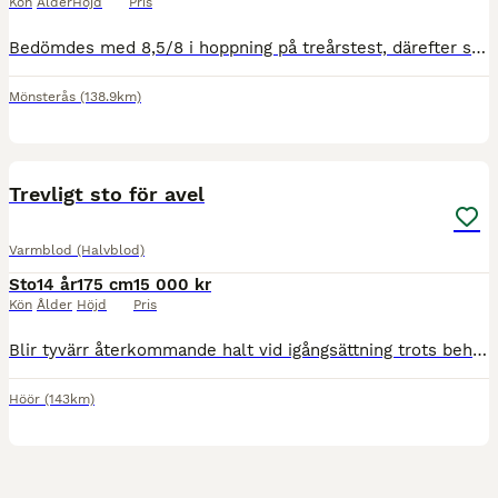
Kön
Ålder
Höjd
Pris
Bedömdes med 8,5/8 i hoppning på treårstest, därefter satt i avel. Starkt möderne, moder och mormor är Elitston och sedan 6 generationer med minst Ster premierade ston i KWPN. Modern bedömdes med 9/9
Mönsterås
(138.9km)
1
Trevligt sto för avel
Varmblod (Halvblod)
Sto
14 år
175 cm
15 000 kr
Kön
Ålder
Höjd
Pris
Blir tyvärr återkommande halt vid igångsättning trots behandling. Så håller inte för ridning mao. enligt veterinär ska avel funka bra. Vänlig, mild personlighet som älskar allt och alla och är okompli
Höör
(143km)