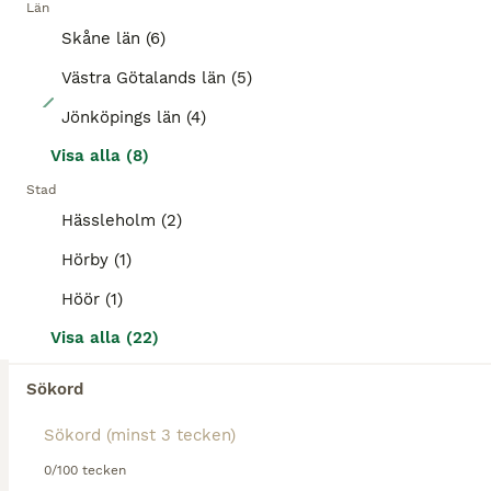
Län
Skåne län (6)
Västra Götalands län (5)
6
Jönköpings län (4)
Välstammat avelssto
Visa alla (8)
Stad
Shetlandsponny
Hässleholm (2)
Sto
13 år
103 cm
19 000 kr
Kön
Ålder
Höjd
Pris
Hörby (1)
Nu har du chansen att köpa ett fint välstammat avelssto till förmånligt pris. Grandessa har bara gått i avel och är inte riden eller Körd. Jag köpte Grandessa för ca 1 år sedan med föl vid sidan och t
Höör (1)
Visa alla (22)
Vetlanda
(63.6km)
Sökord
3
Sällskap/avel
0/100 tecken