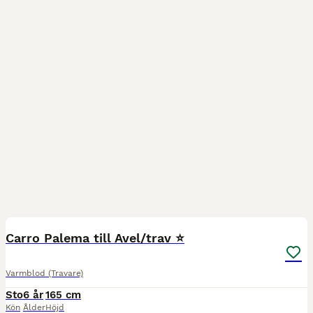
4
Carro Palema till Avel/trav ⭐️
Varmblod (Travare)
Sto
6 år
165 cm
Kön
Ålder
Höjd