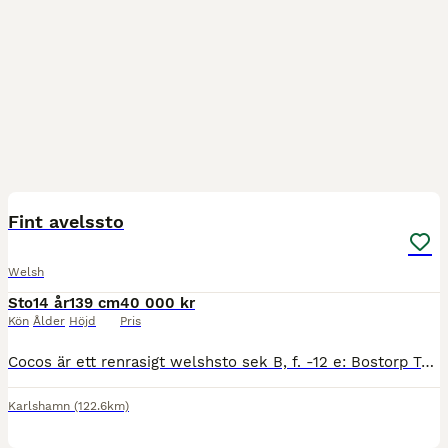
3
Fint avelssto
Welsh
Sto
14 år
139 cm
40 000 kr
Kön
Ålder
Höjd
Pris
Cocos är ett renrasigt welshsto sek B, f. -12 e: Bostorp Tuborg, ue: Thornwood Royalist. Cocos har tidigare fått ett föl och sedan gått som sällskapsponny. https://www.blabasen.se/sh/SokHast?a=visa
Karlshamn
(122.6km)