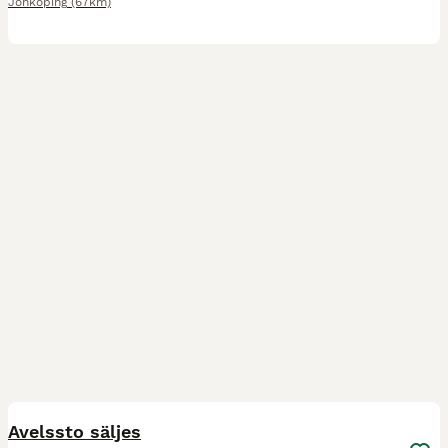
Jönköping
(67km)
1
1
Avelssto säljes