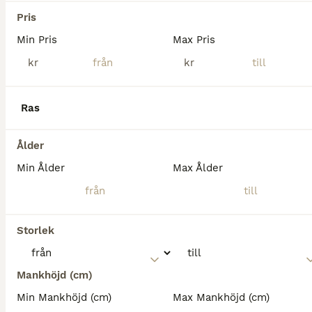
Miniatyrhäst
Pris
Hingst
7 år
75 cm
12 000 kr
Kön
Ålder
Höjd
Pris
Min Pris
Max Pris
kr
kr
Säljer nu min 7 åriga hingst till sällskap eller till avel. Aldrig haft fång. Hingstig i sitt beteende när det är ston i närheten annars har det inte varit några problem. Han har gått som sällskap ti
Bjärnum
(105.9km)
Ras
Ålder
Min Ålder
Max Ålder
Storlek
Mankhöjd (cm)
Min Mankhöjd (cm)
Max Mankhöjd (cm)