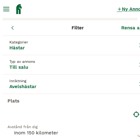
Ny Ann
Filter
Rensa a
Hästar
Avelshästar
Jönköpings län
Värnamo
Värnamo
Kategorier
Avelshästar till salu
i Värnamo
Hästar
23 Hästar hittade
Typ av annons
Till salu
Avelshästar
Filter
Inriktning
Spara sökning
Sortera
Avelshästar
PRO
Plats
Avstånd från dig