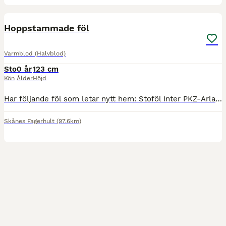
1
Hoppstammade föl
Varmblod (Halvblod)
Sto
0 år
123 cm
Kön
Ålder
Höjd
Har följande föl som letar nytt hem: Stoföl Inter PKZ-Arlando Z-Cortez Mamman tävlad upp till svår hoppning, flera syskon som går msv. 55’ Stoföl ”🎀Märta🎀” Inter PKZ-Niveau-Irco Mena Mamman tä
Skånes Fagerhult
(97.6km)