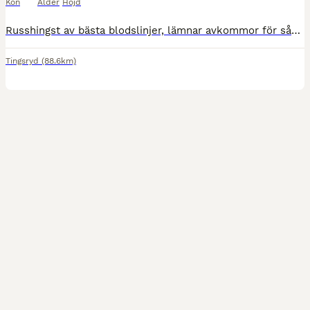
Kön
Ålder
Höjd
Russhingst av bästa blodslinjer, lämnar avkommor för såväl trav som utställningsdjur.Säljes eller utlånas.
Tingsryd
(88.6km)