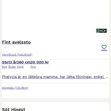
5
1
Fint avelssto
Varmblod (Halvblod)
Sto
13 år
260 cm
20 000 kr
Kön
Ålder
Höjd
Pris
Phalycia är en jättebra mamma, har lätta fölningar, enkel att få dräktig. Hon har fått 3 föl hos oss. Hon är triangel märkt efter trauma i nacken. Hon går på lösdrift, trivs också i box.
Alingsås
(120.9km)
5
Söt Hingst