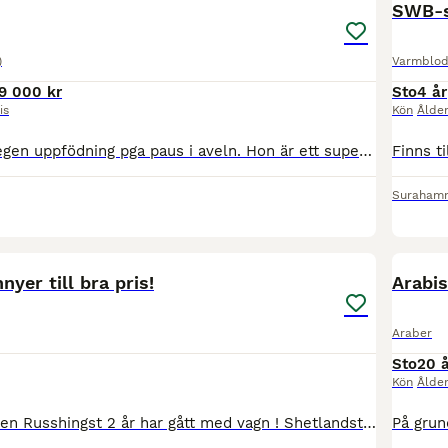
SWB-st
)
Varmblod
9 000 kr
Sto
4 år
is
Kön
Ålde
Säljer nu våran egen uppfödning pga paus i aveln. Hon är ett super fint sto som aldrig varit skadat men visar tydligt att hon inte vill bli riden därav varför hon är i aveln och endast säljs som avels
Suraham
7
yer till bra pris!
Arabis
Araber
Sto
20 
Kön
Ålde
Russto 3 år inriden Russhingst 2 år har gått med vagn ! Shetlandston bra barnponnyer säljes eller utlånas till pysslande hem !