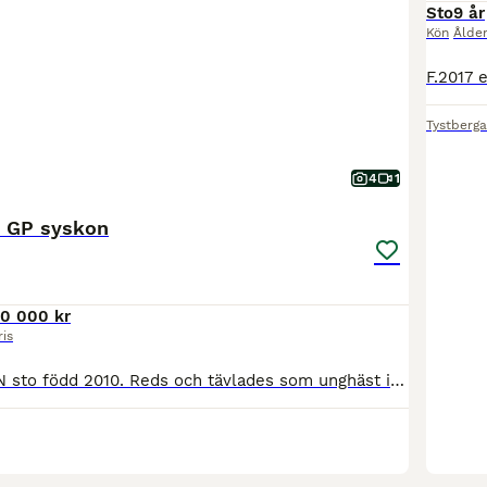
Sto
9 år
Kön
Ålde
Tystberga
4
1
 GP syskon
0 000 kr
ris
Freddan är KWPN sto född 2010. Reds och tävlades som unghäst innan en skada satte stopp för hårdare träning och hon fick då bli avelssto. Hennes första avkomma exporterades till Holland och sedan vida
5