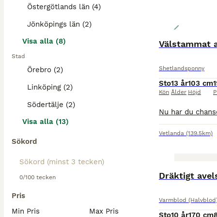
Östergötlands län (4)
Jönköpings län (2)
Visa alla (8)
Välstammat a
Stad
Shetlandsponny
Örebro (2)
Sto
13 år
103 cm
1
Linköping (2)
Kön
Ålder
Höjd
P
Södertälje (2)
Visa alla (13)
Vetlanda
(139.5km)
Sökord
Dräktigt avel
0/100 tecken
Pris
Varmblod (Halvblod
Min Pris
Max Pris
Sto
10 år
170 cm