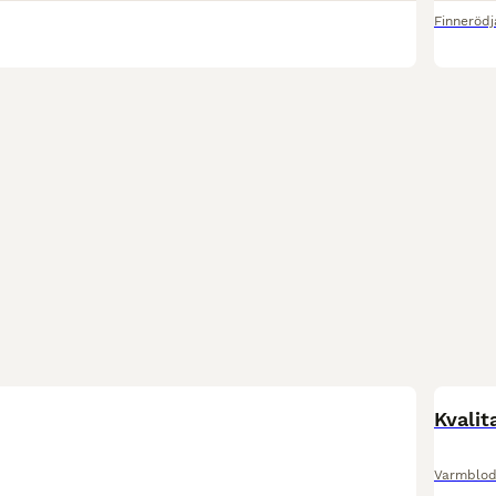
Finnerödj
Kvalit
Varmblod