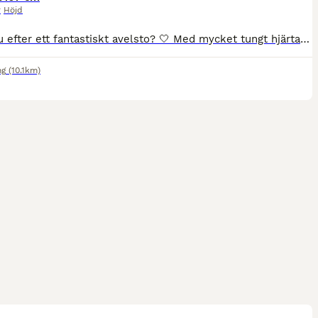
r
Höjd
Letar du efter ett fantastiskt avelsto? 🤍 Med mycket tungt hjärta är det nu dags för min älskade Lollo att hitta ett nytt hem pga att jag ska börja att studera. Lollo är ett 14 årigt sto e. Larimar
ng
(10.1km)
2
2