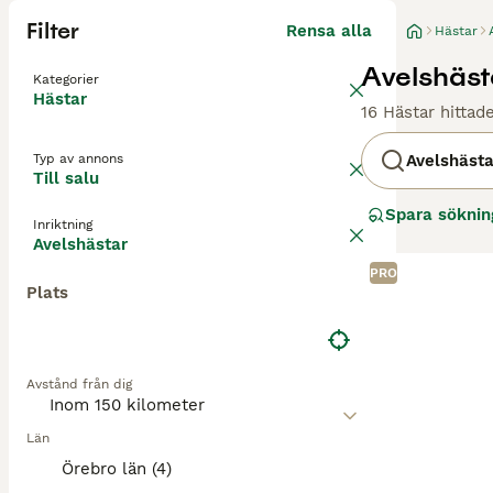
Filter
Rensa alla
Hästar
Avelshästa
Kategorier
Hästar
16 Hästar hittad
Typ av annons
Avelshästa
Till salu
Spara söknin
Inriktning
Avelshästar
PRO
Plats
Avstånd från dig
Län
Örebro län (4)