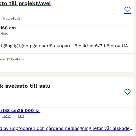
o till projekt/avel
 (Halvblod)
168 cm
r
Höjd
Finns tillgänglig igen pga oseriös köpare. Besiktad 6/7 böjprov UA Sto född 2022 e. Zafferano. Fin modell, ej inriden då hon inte trivts i utbildningen som ridhäst och visar det genom istadighet. Upp
mar
(135.4km)
6
k avelssto till salu
år
158 cm
25 000 kr
r
Höjd
Pris
På grund av uppfödaren och gårdens nedläggning letar vår älskade avelssto, Nerascia, dotter till den berömda Marcipan, efter ett nytt hem. Hon har inga fertilitetsproblem och fick sitt senaste föl 202