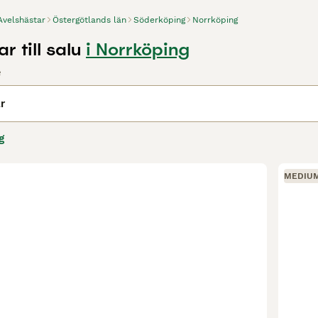
Avelshästar
Östergötlands län
Söderköping
Norrköping
r till salu
i Norrköping
e
r
g
MEDIU