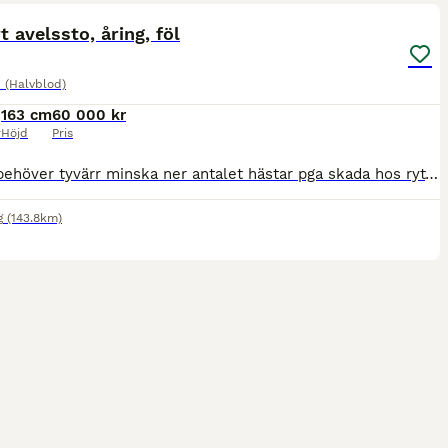
t avelssto, åring, föl
 (Halvblod)
163 cm
60 000 kr
r
Höjd
Pris
Hej! Vi behöver tyvärr minska ner antalet hästar pga skada hos ryttare. Vi har ett supertrevligt halvblodssto född 2017 som vilken dag som helst får sitt föl. Hoppar superfint och inriden och ride
g
(143.8km)