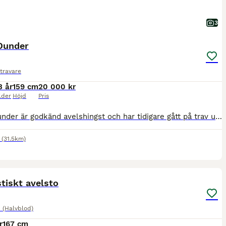
3
 Dunder
travare
3 år
159 cm
20 000 kr
lder
Höjd
Pris
Pilas Dunder är godkänd avelshingst och har tidigare gått på trav under många år. Då hans stambok inte innehåller någon av de stora hingstarna passar han bra till avelschansen. Han är mycket riden för
(31.5km)
4
1
tiskt avelsto
 (Halvblod)
r
167 cm