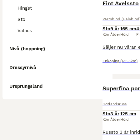
Fint Avelssto
Hingst
Sto
Varmblod (Halvblod
Sto
9 år
165 cm
4
Valack
Kön
Ålder
Höjd
Pr
Nivå (hoppning)
Enköping
(135.3km)
Dressyrnivå
Ursprungsland
Superfina ponn
Gotlandsruss
Sto
3 år
125 cm
Kön
Ålder
Höjd