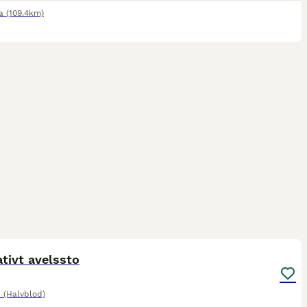
a
(109.4km)
8
ativt avelssto
 (Halvblod)