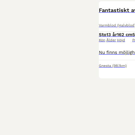
Fantastiskt a
Varmblod (Halvblod
Sto
13 år
162 cm
5
Kön
Ålder
Höjd
P
Gnesta
(98.1km)