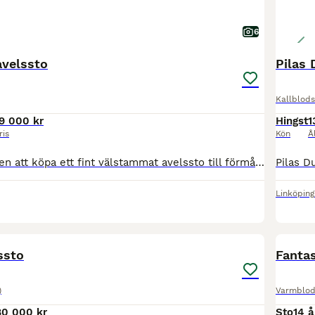
6
velssto
Pilas
Kallblods
9 000 kr
Hingst
1
ris
Kön
Å
Nu har du chansen att köpa ett fint välstammat avelssto till förmånligt pris. Grandessa har bara gått i avel och är inte riden eller Körd. Jag köpte Grandessa för ca 1 år sedan med föl vid sidan och t
Linköping
3
ssto
Fantas
)
Varmblod
80 000 kr
Sto
14 å