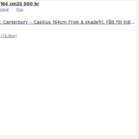
164 cm
25 000 kr
r
Höjd
Pris
F.2017 e: Canterbury - Casilius 164cm Frisk & skadefri. Fått föl tidigare & är en mycket bra mamma Tävlad 1,20hoppning & topplaceringar t.om internationell CCI1* klass fälttävlan Kapacitet för
(75.3km)
1