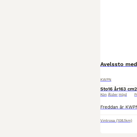
Avelssto med
KWPN
Sto
16 år
163 cm
2
Kön
Ålder
Höjd
P
Vintrosa
(108.1km)