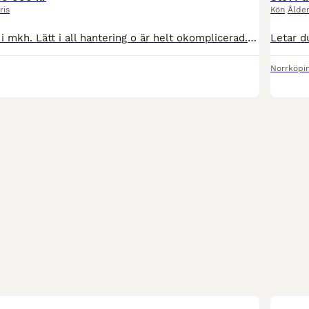
ris
Kön
Ålde
Sto på 10 år, 170 i mkh. Lätt i all hantering o är helt okomplicerad. Hon har haft en avkomma 2024, bra fölning och en super mamma. Är idag dräktig med New York Z. Beräknas föla 2027, Säljes enba
Norrköpi
2