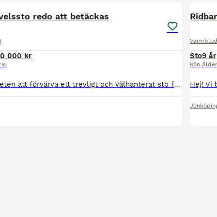
velssto redo att betäckas
Ridbar
)
Varmblod
0 000 kr
Sto
9 år
ris
Kön
Ålde
Nu finns möjligheten att förvärva ett trevligt och välhanterat sto född 2013. Hon har haft tre fina avkommor efter Suarez, Janeiro Platinum och OneOfAKind där samtliga finns att se på gården. Samtliga
Jönköpin