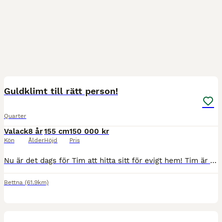
3
4
Guldklimt till rätt person!
Quarter
Valack
8 år
155 cm
150 000 kr
Kön
Ålder
Höjd
Pris
Nu är det dags för Tim att hitta sitt för evigt hem! Tim är en 8 årig reiningstammad valack som är ordentligt grundutbildad, har påbörjat alla manövrar, blivit använd vid kofösning och som nu söker e
Bettna
(61.9km)
4