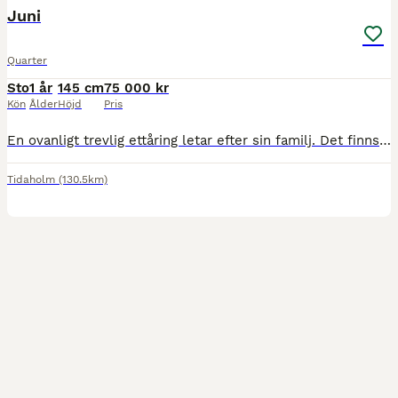
Juni
Quarter
Sto
1 år
145 cm
75 000 kr
Kön
Ålder
Höjd
Pris
En ovanligt trevlig ettåring letar efter sin familj. Det finns hur mycket som helst att berätta om Juni men man bör komma och träffa henne för att se vilken fantastisk individ hon är. Hon är efter Mee
Tidaholm
(130.5km)