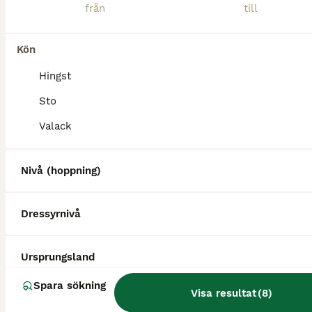
Kaj är en tuff och härlig kille i sina bästa år som behöver sin egna människa för att få blomma ut i valfri westerngren. Han bor på gård med kor och har spontanvallat med den äran när kor smitit in ti
Skultuna
(141.4km)
Kön
1
Hingst
MEDIUM
Quartervalack
Sto
Valack
Quarter
Valack
14 år
150 cm
80 000 kr
Nivå (hoppning)
Kön
Ålder
Höjd
Pris
Westerntränad quartervalack. Kan ridas ensam ute. Lätt att lasta och sko. Trafiksäker. Har både stått på stall och gått i lösdrift. Ranghög. Inte svår, men ingen nybörjarhäst. Rids i sidepull, men är
Dressyrnivå
Nässjö
(127.6km)
Ursprungsland
Spara sökning
Visa resultat
(
8
)