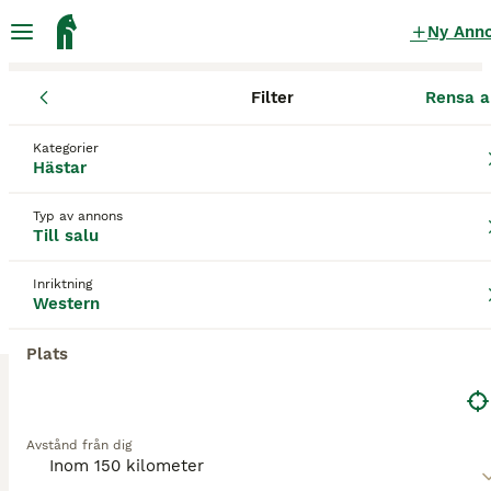
Ny Ann
Filter
Rensa a
Hästar
Westernhästar
Östergötlands län
Söderköping
Norr
Kategorier
Westernhästar till salu
i Norrköping
Hästar
8 Hästar hittade
Typ av annons
Till salu
Western
Filter
Inriktning
Spara sökning
Sortera
Western
3
Plats
Quartersto säljes
Quarter
Avstånd från dig
Sto
0 år
145 cm
Kön
Ålder
Höjd