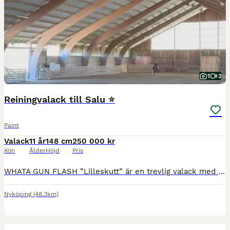
1
2
Reiningvalack till Salu ⭐️
Paint
Valack
11 år
148 cm
250 000 kr
Kön
Ålder
Höjd
Pris
WHATA GUN FLASH ”Lilleskutt” är en trevlig valack med supertalang för reining. Perfekt för dig som vill börja tävla eller lära sig reining. Han skulle även passa någon som har ambitioner att testa l
Nyköping
(48.3km)
2