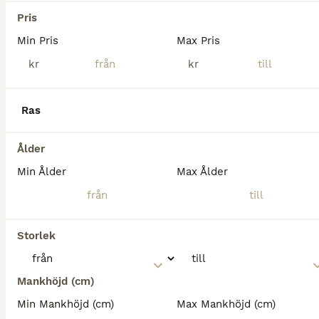
Pris
Min Pris
Max Pris
kr
kr
Ras
Ålder
Min Ålder
Max Ålder
4
Appaloosa Valack RESERVERAD
Storlek
Övriga
Mankhöjd (cm)
Valack
9 år
153 cm
50 000 kr
Kön
Ålder
Höjd
Pris
Min Mankhöjd (cm)
Max Mankhöjd (cm)