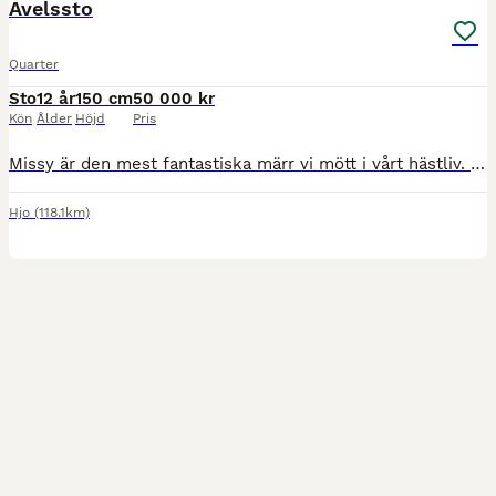
Avelssto
Quarter
Sto
12 år
150 cm
50 000 kr
Kön
Ålder
Höjd
Pris
Missy är den mest fantastiska märr vi mött i vårt hästliv. Hon är inte bara världens snällaste utan en sån otrolig mamma som älskar att vara just mamma. Vi har haft lyckan att fått 7 st fantanstiska
Hjo
(118.1km)