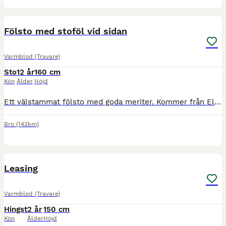
5
Fölsto med stoföl vid sidan
Varmblod (Travare)
Sto
12 år
160 cm
Kön
Ålder
Höjd
Ett välstammat fölsto med goda meriter. Kommer från Elitloppsvinnaren Meadow Roads möderne. Fantastiskt snäll i all hantering. Säljes p.g.a. för många hästar. Rekord 12,1 och ca 500 000 kr intjänat. F
Bro
(142km)
3
3
Leasing
Varmblod (Travare)
Hingst
2 år
150 cm
Kön
Ålder
Höjd