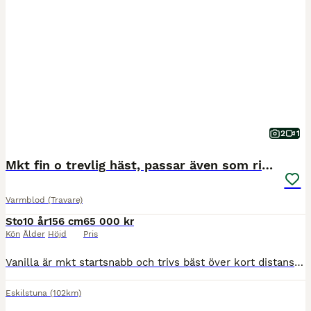
2
1
Mkt fin o trevlig häst, passar även som ridhäst!
Varmblod (Travare)
Sto
10 år
156 cm
65 000 kr
Kön
Ålder
Höjd
Pris
Vanilla är mkt startsnabb och trivs bäst över kort distans. Har aldrig vunnit lopp, men varit ofta på plats. Kommer hon vinna i ny regi!? Titta på andra hästar som vi har sålt tidigare o se förändring
Eskilstuna
(102km)