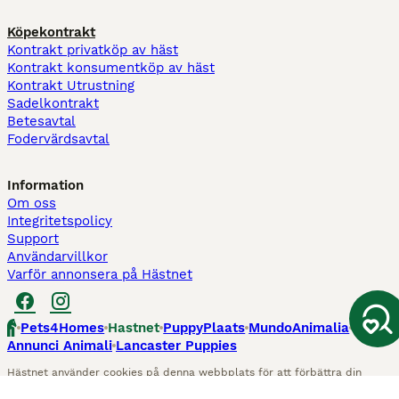
Köpekontrakt
Kontrakt privatköp av häst
Kontrakt konsumentköp av häst
Kontrakt Utrustning
Sadelkontrakt
Betesavtal
Fodervärdsavtal
Information
Om oss
Integritetspolicy
Support
Användarvillkor
Varför annonsera på Hästnet
Pets4Homes
Hastnet
PuppyPlaats
MundoAnimalia
Annunci Animali
Lancaster Puppies
Hästnet använder cookies på denna webbplats för att förbättra din
användarupplevelse. Användning av denna webbplats och andra tjänster