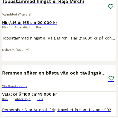
Toppstammad hingst e. Raja Mirchi
Varmblod (Travare)
Hingst
6 år
165 cm
120 000 kr
Kön
Ålder
Höjd
Pris
Toppstammad hingst e. Raja Mirchi. Har 216000 kr på kontot. 14.6am, 13.7ak är på väg mot V85 lopp. Senaste tävlingsresultat 3,1,5. Har mcket bra form för dagen och är klar att anmäla till lopp. Säljes
Nykvarn
(107.7km)
1
MEDIUM
Remmen söker en bästa vän och tävlingskompis
Shetlandsponny
Valack
4 år
100 cm
49 000 kr
Kön
Ålder
Höjd
Pris
Remember Star Är en 4-årig travshettis som tävlade 2025 med flertalet framgångar och vinster. Var med på kriteriet för 3åringar. Rekordtid på 2.50,7 som 3åring. Fantastisk stam som gör att med rätt