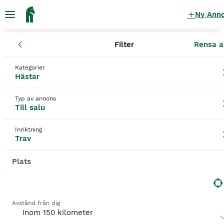
Ny Ann
Filter
Rensa a
Hästar
Travhästar
Östergötlands län
Söderköping
Norrköpi
Kategorier
Travhästar till salu
i Norrköping
Hästar
18 Hästar hittade
Typ av annons
Till salu
Trav
Filter
Inriktning
Spara sökning
Sortera
Trav
BOOSTADE ANNONSER
Plats
BOOST
Avstånd från dig