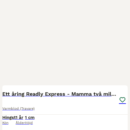
5
Ett åring Readly Express - Mamma två miljonärer
Varmblod (Travare)
Hingst
1 år
1 cm
Kön
Ålder
Höjd