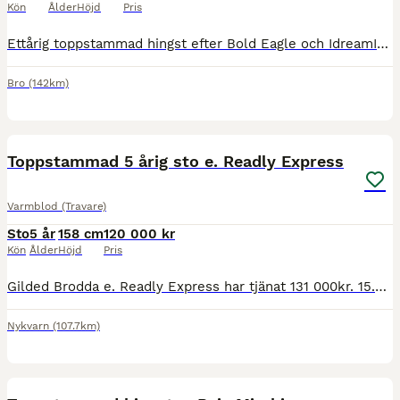
Kön
Ålder
Höjd
Pris
Ettårig toppstammad hingst efter Bold Eagle och IdreamIcanfly. En jättefin individ efter dubble Prix d’Amerique vinnaren. Bold Eagle tjänade 44 Mkr på banan och har lagt över sjuttio miljonärer i Fran
Bro
(142km)
1
Toppstammad 5 årig sto e. Readly Express
Varmblod (Travare)
Sto
5 år
158 cm
120 000 kr
Kön
Ålder
Höjd
Pris
Gilded Brodda e. Readly Express har tjänat 131 000kr. 15.2am. 13.7k. Är på väg uppåt i karriären, har mycket att hämta på travbanorna. Säljes på grund av avveckling av verksamhet.
Nykvarn
(107.7km)
2