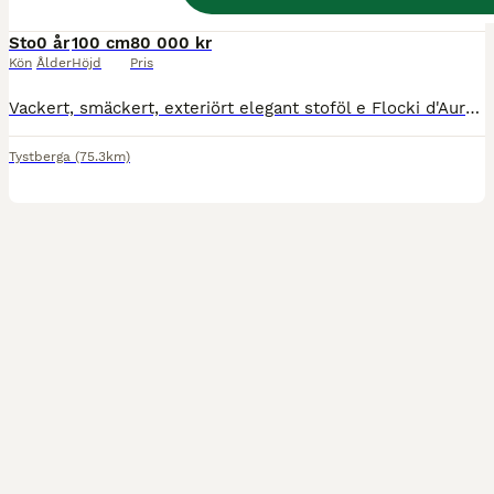
Varmblod (Travare)
Sto
0 år
100 cm
80 000 kr
Kön
Ålder
Höjd
Pris
Vackert, smäckert, exteriört elegant stoföl e Flocki d'Aurcy. Fux med vacker bläs. Modig och framåt. Född 27 juni. Önskar att de står kvar hos mig till avvänjning då Sunny ska betäckas om.
Tystberga
(75.3km)