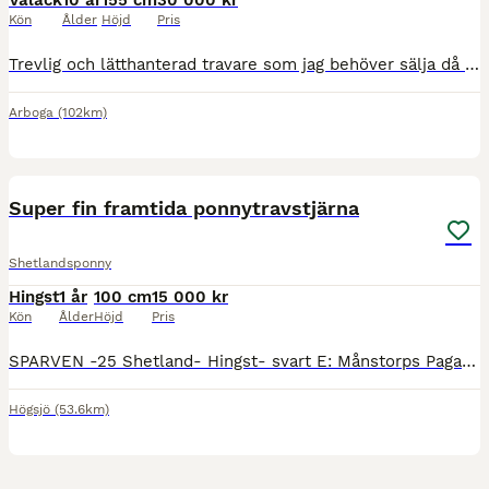
Valack
10 år
155 cm
30 000 kr
Kön
Ålder
Höjd
Pris
Trevlig och lätthanterad travare som jag behöver sälja då ekonomin inte längre gör att jag kan ha honom kvar. Han är är lättlastad, trafiksäker och lättkörd, gillar att motionera och lunkar på i skoge
Arboga
(102km)
1
Super fin framtida ponnytravstjärna
Shetlandsponny
Hingst
1 år
100 cm
15 000 kr
Kön
Ålder
Höjd
Pris
SPARVEN -25 Shetland- Hingst- svart E: Månstorps Pagadee rek: 2.08 Vinnare av årgångsloppen kriteriet, Derby och 5års mästerskapet samt seger i monte SM. U: Sessan rek 2.18 och 41p. UE: Titol rek 2.39
Högsjö
(53.6km)