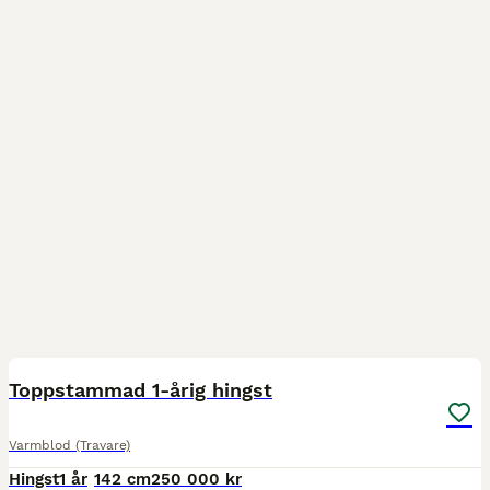
4
1
Toppstammad 1-årig hingst
Varmblod (Travare)
Hingst
1 år
142 cm
250 000 kr