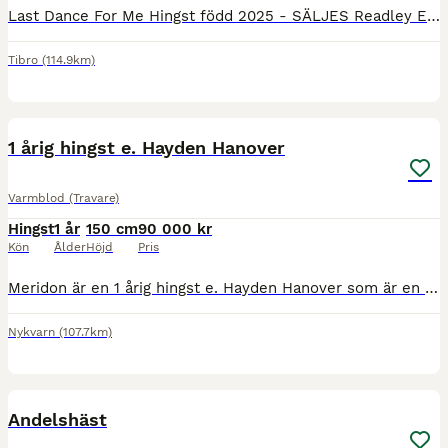
Last Dance For Me Hingst född 2025 - SÄLJES Readley Express - Some like it Lindy - Cantab Hall Redley Express på Cantab Hall mamma. Får ses som en Golden Cross. Samma korsning som Bullet the blueSky
Tibro
(114.9km)
4
1 årig hingst e. Hayden Hanover
Varmblod (Travare)
Hingst
1 år
150 cm
90 000 kr
Kön
Ålder
Höjd
Pris
Meridon är en 1 årig hingst e. Hayden Hanover som är en passgångarhingst med extrem stamtavla. Modern La Merida sprang in 282.900 kronor och var med i V75-final. Som snabbast noterade hon tiden 1.11,
Nykvarn
(107.7km)
3
Andelshäst