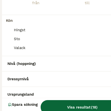
Kön
5
Hingst
Stor valack säljes!
Sto
Varmblod (Travare)
Valack
Valack
6 år
170 cm
20 000 kr
Kön
Ålder
Höjd
Pris
Nivå (hoppning)
Verner Palema säljes till nytt gott hem antingen som ridhäst eller vidare inom travet för den som vill testa det. Sprungit in 216' med 14,6 som bästa tid. Han har provat på monté och har gjort det ok
Dressyrnivå
Axvall
(148.5km)
7
Ursprungsland
Stoföl efter Flocki d'Aurcy
Spara sökning
Visa resultat
(
18
)