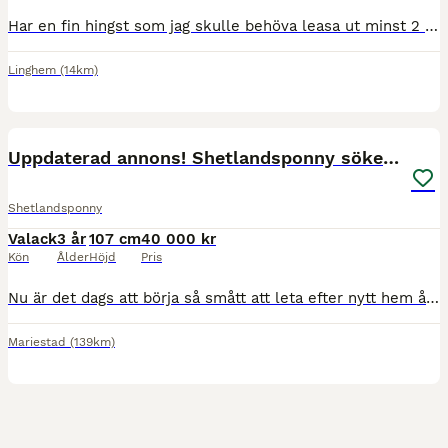
Har en fin hingst som jag skulle behöva leasa ut minst 2 år pga personliga själ. Han är efter APerfectyankee. Inklrd men behöver komma till någon som kan ge honom den träningen som jag inye har möjlig
Linghem
(14km)
1
2
Uppdaterad annons! Shetlandsponny söker nytt hem
Shetlandsponny
Valack
3 år
107 cm
40 000 kr
Kön
Ålder
Höjd
Pris
Nu är det dags att börja så smått att leta efter nytt hem åt våran Cruth. Han är inkörd och tränas för ponnytrav (gör sin första start nu på Axevalla). Stor kille som kommer bli än bättre ju äldre han
Mariestad
(139km)