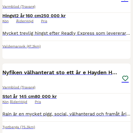
Varmblod (Travare)
Hingst
2 år
160 cm
250 000 kr
Kön
Ålder
Höjd
Pris
Mycket trevlig hingst efter Readly Express som levererar vinnare i princip varje dag. Modern tjänade själv 3 miljoner. Säljes i andelar via ASAP. 10 andelar 25000kr styck. Alla kontaktuppgifter f
Valdemarsvik
(47.3km)
6
1
Nyfiken välhanterat sto ett år e Hayden Hanover
Varmblod (Travare)
Sto
1 år
145 cm
80 000 kr
Kön
Ålder
Höjd
Pris
Rain är en mycket pigg, social, välhanterad och framåt åring, född 14 maj. Mogen i kroppen, fin benställning och exteriört snygg att kolla på. Inkörning påbörjad (v 30) hittills helt okomplicerad.
Tystberga
(75.3km)