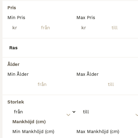
Varmblod (Travare)
Pris
Valack
3 år
165 cm
Min Pris
Max Pris
Kön
Ålder
Höjd
kr
kr
FIRECRACKERWOOD (arbetsnamn Shabo) är en kille på 3 år som tränar som han ska, har bra grund för att börja jobba på lite snabbare snart. Han är inte premad då han inte kunde hålla benen i styr. Kvale
Väring
(122.4km)
Ras
Ålder
Min Ålder
Max Ålder
Storlek
Mankhöjd (cm)
Min Mankhöjd (cm)
Max Mankhöjd (cm)