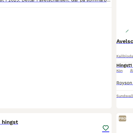
Snygg svart hingst f 2025. Deltar i avelschansen. Går på sommarbete just nu hos Tomas Rosén. Säljes endast till travsatsande hem. Kan tänka mig att sälja andelar.
Avels
Kallblods
Hingst
1
Kön
Å
Sundsval
4
PRO
 hingst