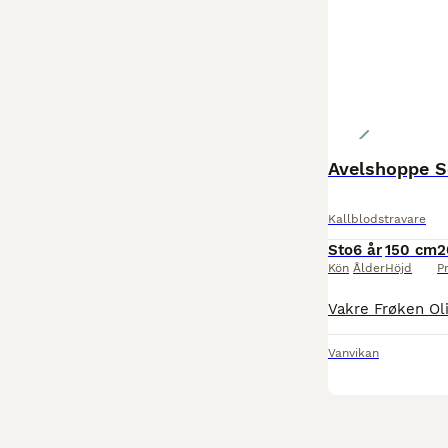
Avelshoppe S
Kallblodstravare
Sto
6 år
150 cm
2
Kön
Ålder
Höjd
Pr
Vanvikan