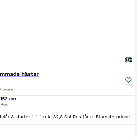
2
ammade hästar
travare
153 cm
r
Höjd
Sol Vind 4år 8 starter 1-1-1 rek .32,8 Sol Ros 1år e. Blomsterprinsen. Inkörd. Solpärlas avkommor i startbar ålder har alla segrat. Sol Storm rek.21,9 Sol Bris rek. 26,7 Sol Eld 29,8 Sol Flamma 27,0 S