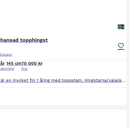
3
chansad topphingst
travare
 år
145 cm
70 000 kr
lder
Höjd
Pris
Royson är en mycket fin 1 åring med toppstam. Hingstarna/valackarna efter Lome Brage har visat sig lyckosamma på banan. Royson visade tidigt att han är något extra, välskapt och med ett lynne som en m
l