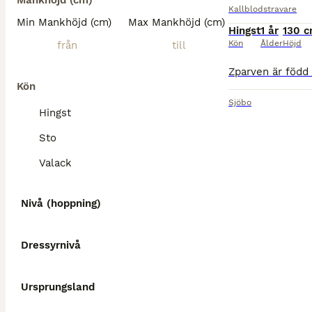
Mankhöjd (cm)
Kallblodstravare
Min Mankhöjd (cm)
Max Mankhöjd (cm)
Hingst
1 år
130 
Kön
Ålder
Höjd
Kön
Sjöbo
Hingst
Sto
Valack
Nivå (hoppning)
Dressyrnivå
Ursprungsland