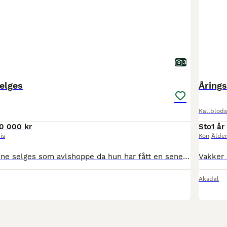
3
elges
Åring
Kallblods
0 000 kr
Sto
1 år
is
Kön
Ålde
Vakre Frøken Oline selges som avlshoppe da hun har fått en seneskjedebetennelse.
Aksdal