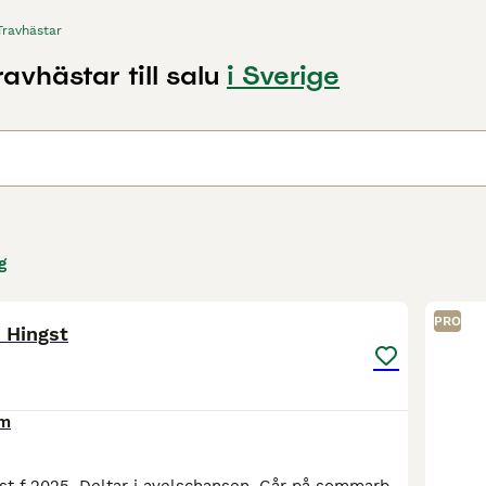
Travhästar
ravhästar till salu
i Sverige
g
1
PRO
 Hingst
cm