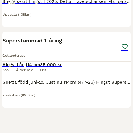
Snygg svart hingst f 2025. Deltar i avelschansen. Går på sommarbete just nu hos Tomas Rosén. Säljes endast till travsatsande hem. Kan tänka mig att sälja andelar.
Uppsala
(108km)
1
Superstammad 1-åring
Gotlandsruss
Hingst
1 år
114 cm
35 000 kr
Kön
Ålder
Höjd
Pris
Guetta född juni-25 Just nu 114cm (4/7-26) Hingst Superstammad i flera led. e.Trigger 1.48.8 e.e. Manicken 1.43,0 e.u. Kålmans Pärla gick 1.51,4 som 4-åring e.u.e Polar 1.42.2 u. Embla Tess 1,46.4
Runhällen
(89.7km)