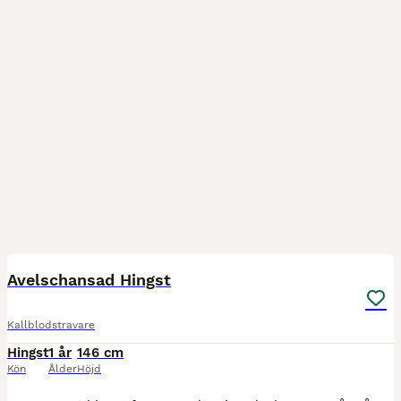
1
Avelschansad Hingst
Kallblodstravare
Hingst
1 år
146 cm
Kön
Ålder
Höjd