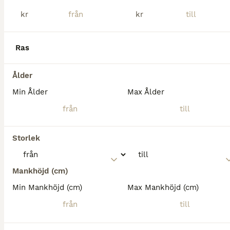
kr
kr
Ras
Ålder
Min Ålder
Max Ålder
Storlek
1
Travarruss
Mankhöjd (cm)
Min Mankhöjd (cm)
Max Mankhöjd (cm)
Gotlandsruss
Valack
6 år
127 cm
30 000 kr
Kön
Ålder
Höjd
Pris