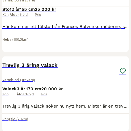
Varmblod (Travare)
Sto
12 år
155 cm
25 000 kr
Kön
Ålder
Höjd
Pris
Här kommer ett fölsto från Frances Bulwarks möderne, som förutom Frances Bulwark lämnat mängder av toppar, och avelshingstar (A), Prince Lad (A) – 24 segrar, Prins Bulwark (A) – 40 segrar, Prince Bunt
Heby
(100.3km)
3
1
Trevlig 3 åring valack
Varmblod (Travare)
Valack
3 år
170 cm
20 000 kr
Kön
Ålder
Höjd
Pris
Trevlig 3 årig valack söker nu nytt hem. Mister är en trevlig kille på ca 170cm. Han har aldrig startat i trav, jobbat i 1,30 2000m. Han behöver tid att växa i sin stora kropp men även eventuellt en
Rengsjö
(70km)