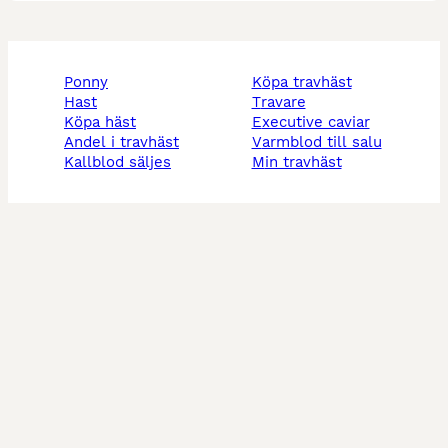
ponny
köpa travhäst
hast
travare
köpa häst
executive caviar
andel i travhäst
varmblod till salu
kallblod säljes
min travhäst