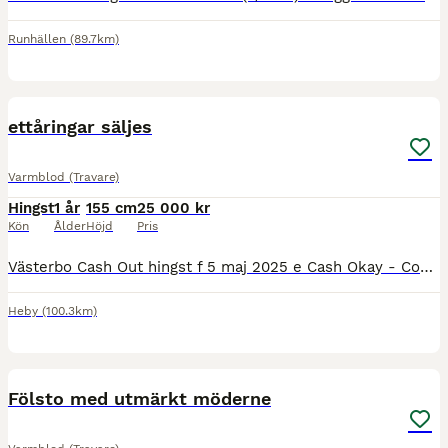
Runhällen
(89.7km)
2
ettåringar säljes
Varmblod (Travare)
Hingst
1 år
155 cm
25 000 kr
Kön
Ålder
Höjd
Pris
Västerbo Cash Out hingst f 5 maj 2025 e Cash Okay - Cobol Queen e Super Arnie Västerbo Bordeaux hingst f 26 maj 2025 e Cash Okay - Västerbo Margaux e Brioni Västerbo Bubbel hingst 23 juni 2025 Cash
Heby
(100.3km)
1
Fölsto med utmärkt möderne