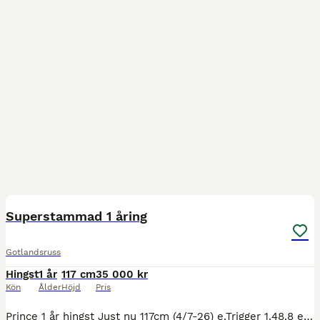
1
Superstammad 1 åring
Gotlandsruss
Hingst
1 år
117 cm
35 000 kr
Kön
Ålder
Höjd
Pris
Prince 1 år hingst Just nu 117cm (4/7-26) e.Trigger 1.48.8 e.e. Manicken 1.43,0 e.u. Kålmans Pärla gick 1.51,4 som 4-åring e.u.e Polar 1.42.2 u.Brianna 1,43.8 u.e Ernst Ronaldo 1,36.7 u.u.e Hero S