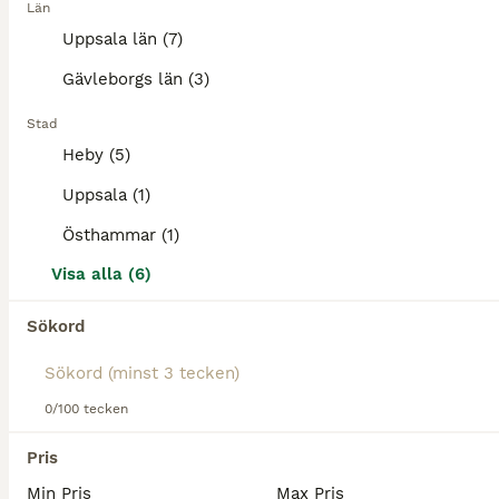
Län
Bianca är en häst med personlighet och lite skinn på näsan. Hon är väldigt startsnabb men har inte riktigt räckt till sista biten, behöver mer konditionsträning. Skulle nog passa utmärkt till monte.
Uppsala län (7)
Östhammar
Gävleborgs län (3)
(83.9km)
Stad
3
Heby (5)
Kriteriet 2028
Uppsala (1)
Gotlandsruss
Östhammar (1)
Valack
1 år
124 cm
35 000 kr
Visa alla (6)
Kön
Ålder
Höjd
Pris
Sökord
Fonzi 1 år valack Född 10 april-25 Fonzi är stilig, charmig, social men känslig kille som vill komma till en ponnytravsatsande erfaren familj. Han har fått vaccin A, B och C. Han är regelbundet a
Runhällen
(89.7km)
0/100 tecken
Pris
Min Pris
Max Pris