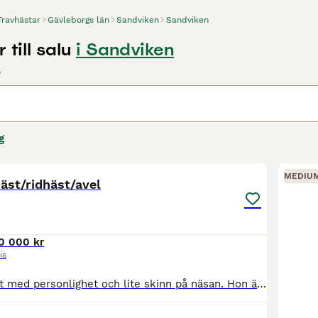
Travhästar
Gävleborgs län
Sandviken
Sandviken
 till salu
i Sandviken
e
g
2
4
MEDIU
äst/ridhäst/avel
0 000 kr
is
Bianca är en häst med personlighet och lite skinn på näsan. Hon är väldigt startsnabb men har inte riktigt räckt till sista biten, behöver mer konditionsträning. Skulle nog passa utmärkt till monte.