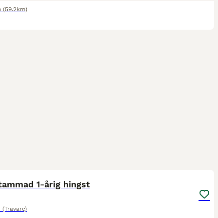
n
(59.2km)
4
1
tammad 1-årig hingst
(Travare)