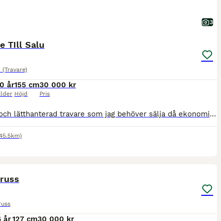
3
e TIll Salu
(Travare)
10 år
155 cm
30 000 kr
lder
Höjd
Pris
Trevlig och lätthanterad travare som jag behöver sälja då ekonomin inte längre gör att jag kan ha honom kvar. Han är är lättlastad, trafiksäker och lättkörd, gillar att motionera och lunkar på i skoge
145.5km)
1
rruss
russ
6 år
127 cm
30 000 kr