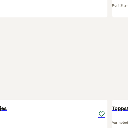
Runhälle
2
jes
Topps
Varmblod 