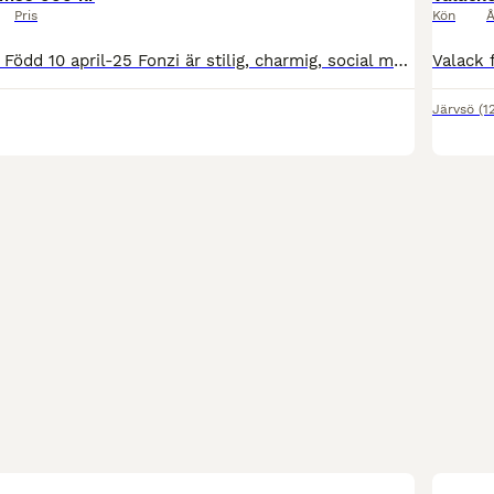
Pris
Kön
Å
Fonzi 1 år valack Född 10 april-25 Fonzi är stilig, charmig, social men känslig kille som vill komma till en ponnytravsatsande erfaren familj. Han har fått vaccin A, B och C. Han är regelbundet a
Järvsö
(1
7