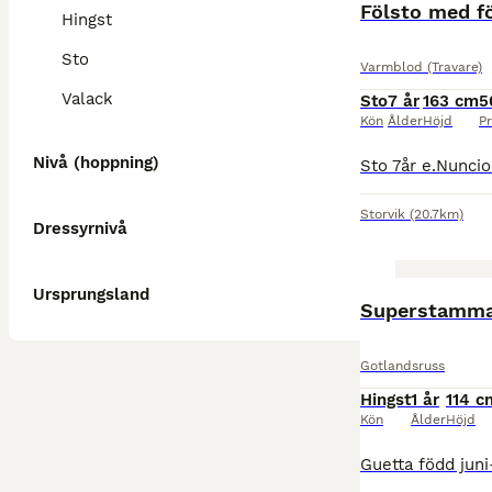
Fölsto med fö
Hingst
Sto
Varmblod (Travare)
Valack
Sto
7 år
163 cm
5
Kön
Ålder
Höjd
Pr
Nivå (hoppning)
Storvik
(20.7km)
Dressyrnivå
Ursprungsland
Superstamma
Gotlandsruss
Hingst
1 år
114 c
Kön
Ålder
Höjd