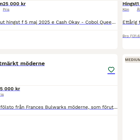
cm
25 000 kr
Hingst
1
Pris
Kön
Å
Västerbo Cash Out hingst f 5 maj 2025 e Cash Okay - Cobol Queen e Super Arnie Västerbo Bordeaux hingst f 26 maj 2025 e Cash Okay - Västerbo Margaux e Brioni Västerbo Bubbel hingst 23 juni 2025 Cash
Bro
(131.
1
MEDIU
utmärkt möderne
5 000 kr
ris
Här kommer ett fölsto från Frances Bulwarks möderne, som förutom Frances Bulwark lämnat mängder av toppar, och avelshingstar (A), Prince Lad (A) – 24 segrar, Prins Bulwark (A) – 40 segrar, Prince Bunt