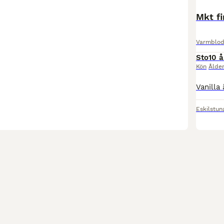
Mkt fi
Varmblod 
Sto
10 å
Kön
Ålde
Eskilstun