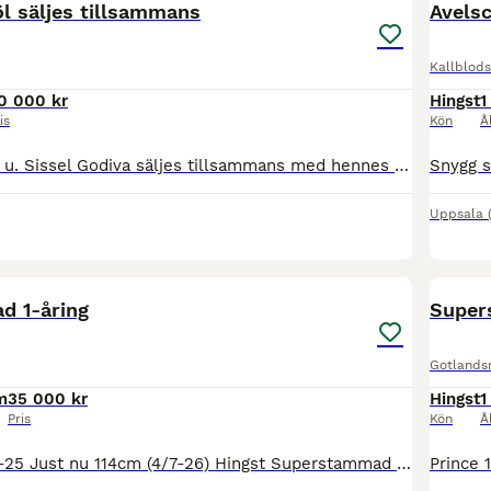
l säljes tillsammans
Avels
Kallblods
0 000 kr
Hingst
1
is
Kön
Å
Sto 7år e.Nuncio u. Sissel Godiva säljes tillsammans med hennes första avkomma, ett stoföl e.Brambling född 23/5. Känns som hon har fortfarande har kvar att ge som tävlingshäst framöver. Säljes pga a
Uppsala
1
d 1-åring
Super
Gotlands
m
35 000 kr
Hingst
1
Pris
Kön
Å
Guetta född juni-25 Just nu 114cm (4/7-26) Hingst Superstammad i flera led. e.Trigger 1.48.8 e.e. Manicken 1.43,0 e.u. Kålmans Pärla gick 1.51,4 som 4-åring e.u.e Polar 1.42.2 u. Embla Tess 1,46.4