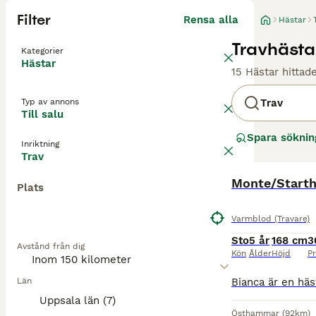
Filter
Rensa alla
Hästar
Travhästar
Kategorier
Hästar
15 Hästar hittad
Typ av annons
Trav
Till salu
Spara söknin
Inriktning
Trav
Monte/Starth
Plats
Varmblod (Travare)
Sto
5 år
168 cm
3
Avstånd från dig
Kön
Ålder
Höjd
Pr
Län
Uppsala län (7)
Östhammar
(92km)