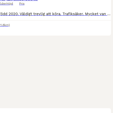
lder
Höjd
Pris
Valack född 2020. Väldigt trevlig att köra. Trafiksäker. Mycket van med barn, inga olater. Ej inriden vad vi vet, hos oss har vi inte provat då han är för het för den tilltänkta ryttaren. Snäll att ha
21.8km)
1