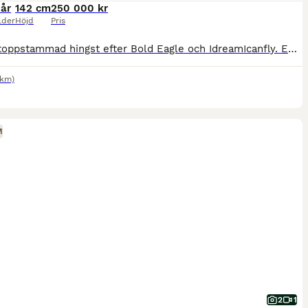
 år
142 cm
250 000 kr
lder
Höjd
Pris
Ettårig toppstammad hingst efter Bold Eagle och IdreamIcanfly. En jättefin individ efter dubble Prix d’Amerique vinnaren. Bold Eagle tjänade 44 Mkr på banan och har lagt över sjuttio miljonärer i Fran
6km)
M
2
1