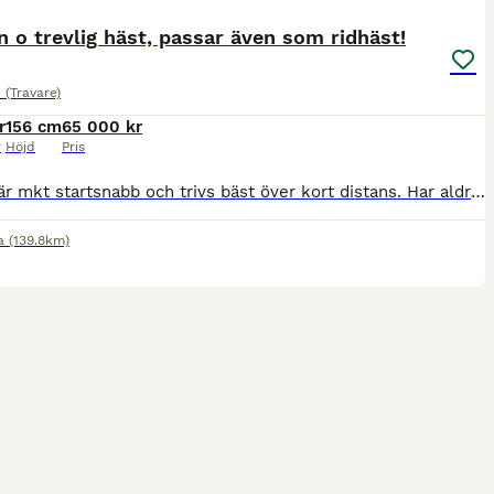
n o trevlig häst, passar även som ridhäst!
(Travare)
r
156 cm
65 000 kr
r
Höjd
Pris
Vanilla är mkt startsnabb och trivs bäst över kort distans. Har aldrig vunnit lopp, men varit ofta på plats. Kommer hon vinna i ny regi!? Titta på andra hästar som vi har sålt tidigare o se förändring
a
(139.8km)