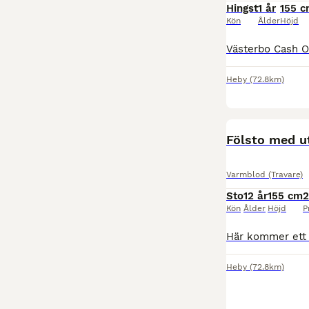
Hingst
1 år
155 
Kön
Ålder
Höjd
Heby
(72.8km)
Fölsto med 
Varmblod (Travare)
Sto
12 år
155 cm
2
Kön
Ålder
Höjd
P
Heby
(72.8km)