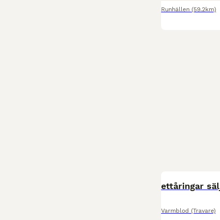
Runhällen
(59.2km)
ettåringar säl
Varmblod (Travare)