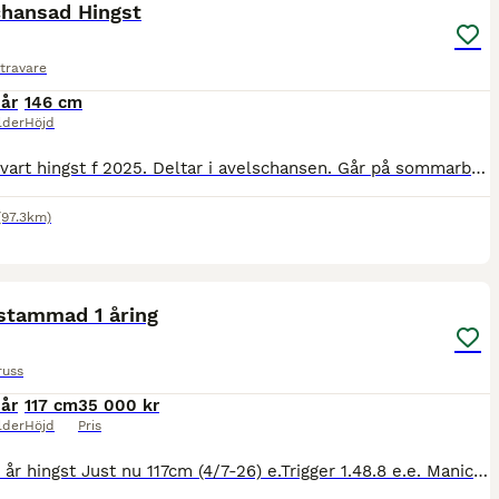
chansad Hingst
travare
 år
146 cm
lder
Höjd
Snygg svart hingst f 2025. Deltar i avelschansen. Går på sommarbete just nu hos Tomas Rosén. Säljes endast till travsatsande hem. Kan tänka mig att sälja andelar.
(97.3km)
1
stammad 1 åring
russ
 år
117 cm
35 000 kr
lder
Höjd
Pris
Prince 1 år hingst Just nu 117cm (4/7-26) e.Trigger 1.48.8 e.e. Manicken 1.43,0 e.u. Kålmans Pärla gick 1.51,4 som 4-åring e.u.e Polar 1.42.2 u.Brianna 1,43.8 u.e Ernst Ronaldo 1,36.7 u.u.e Hero S