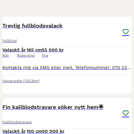
5
3
Trevlig fullblodsvalack
Fullblod
Valack
5 år
165 cm
55 000 kr
Kön
Ålder
Höjd
Pris
Kontakta mig via SMS eller mejl. Telefonnummer: 070 235 66 95 Mejl: moa.haara@icloud.com Carl Philip är en snäll, trevlig och charmig 5-årig valack med mycket personlighet. Han har inte blivit st
Haparanda
(134.3km)
1
5
Fin kallblodstravare söker nytt hem🌟
Kallblodstravare
Valack
5 år
150 cm
50 000 kr