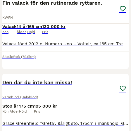
Fin valack för den rutinerade ryttaren.
KWPN
Valack
14 år
165 cm
130 000 kr
Kön
Ålder
Höjd
Pris
Valack född 2012 e. Numero Uno – Voltair, ca 165 cm Trevlig och välutbildad valack med internationell tävlingserfarenhet. Snäll och okomplicerad i all daglig hantering, lastning, skoning och övrig sk
Skellefteå
(79.9km)
2
4
Den där du inte kan missa!
Varmblod (Halvblod)
Sto
9 år
175 cm
195 000 kr
Kön
Ålder
Höjd
Pris
Grace Greenfield ”Greta”, 9årigt sto, 175cm i mankhöjd. Glad och positiv som älskar att arbeta! Pigg med egen motor utan att bli het, lätt för hjälperna både hand och skänkel. Otroligt lättriden. Debu