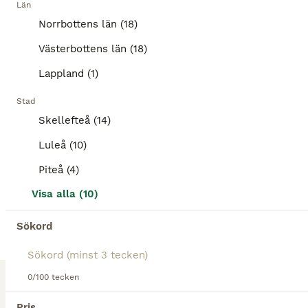
Kön
Ålder
Höjd
Län
Norrbottens län (18)
Trevlig välstammad valack född -21 e. Chageorge ue. Hamlet. Mamman tävlad upp till 130cm. Världens bästa Harry! Supertrevlig kille som blir vad man gör han till. Försiktig tagen då han växt mycket i perioder. Ca 171 i dagsläget. Riden i alla gångarter med fint steg, stadig och taktfast. Tömkörd och löshoppad. Snäll i all hantering, sko, lasta, raka osv. Harry är en väld
Västerbottens län (18)
Kusmark
(58km)
Lappland (1)
6
3
Stad
BOOST
Maffig hingstunge med syskon i 155cm
Skellefteå (14)
Luleå (10)
Varmblod (Halvblod)
Piteå (4)
Hingst
0 år
170 cm
Kön
Ålder
Höjd
Visa alla (10)
Hingst född 2026 E Dominant BTB (Dominator-Baloubet du Roet) Ue Solitaire (Voltaire!!) Mycket välhanterad och snäll. Borstad, lyft hovar och åkt lastbil utan problem. Kommer bli en maffig häst med power. Mamma Anieta har en helbror som går Intermedier i dressyr. Hennes enda vuxna avkomma e Carambole har tävlat int 155cm. Anieta själv har tävlar 130 i sverige innan spark
Sökord
Luleå
(38.1km)
0/100 tecken
Pris