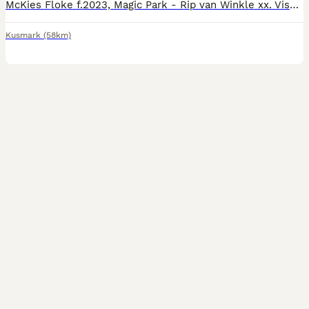
McKies Floke f.2023, Magic Park - Rip van Winkle xx. Visad på 3års test, hoppdiplom samt klass 1 som gångartstalang (1 poäng från diplom även här), ridhästtalang, fälttävlanstalang. Godkänt ridprov!
Kusmark
(58km)
5