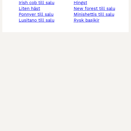
irish cob till salu
hingst
liten häst
new forest till salu
ponnyer till salu
minishettis till salu
lusitano till salu
rysk basjkir