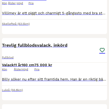
Kön
Ålder
Höjd
Pris
Villimey är ett piggt och charmigt 5-gångssto med bra stam, 141 cm hög. Hon har jämna, taktrena och välseparerade gångarter med aktion. Hon är pigg att rida men är samtidigt väldigt kontrollerbar och
Skellefteå
(63.5km)
7
5
Trevlig fullblodsvalack, inkörd
Fullblod
Valack
11 år
160 cm
75 000 kr
Kön
Ålder
Höjd
Pris
Billy söker nu efter sitt framtida hem. Han är en riktig bästa kompis som man kan göra allt med. Otroligt social med mycket personlighet, kommer alltid fram i hagen och vill vara med på allt. Trivs bä
Luleå
(56.8km)
1