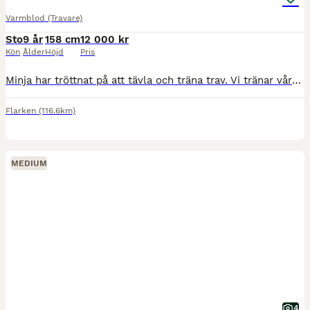
Varmblod (Travare)
Sto
9 år
158 cm
12 000 kr
Kön
Ålder
Höjd
Pris
Minja har tröttnat på att tävla och träna trav. Vi tränar våra hästar själva och väljer därför att lyssna på Minja. Hon har belagts med permanent startförbud vilket gör att hon inte kan starta i trav
Flarken
(116.6km)
MEDIUM
4