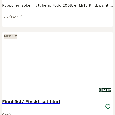
Püppchen söker nytt hem. Född 2008, e. MrTJ King, paint korsning enligt passet, maxad c-ponny 1.40cm. Vi har haft Püppchen i snart 5 år, första åren hade dottern med hon på sina ridlektioner, sen har
Töre
(89.4km)
MEDIUM
5
2
Finnhäst/ Finskt kallblod
Övriga