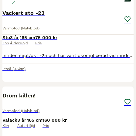
Vackert sto -23
Varmblod (Halvblod)
Sto
3 år
165 cm
75 000 kr
Kön
Ålder
Höjd
Pris
Inriden sept/okt -25 och har varit okomplicerad vid inridning, mestadels riden i skogen. Säljes till ett förmånligt pris innan igångsättning till dig som vill fortsätta utbildningen. Van vid både lösd
Piteå
(0.5km)
3
2
Dröm killen!
Varmblod (Halvblod)
Valack
3 år
165 cm
160 000 kr
Kön
Ålder
Höjd
Pris