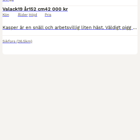
Valack
19 år
152 cm
42 000 kr
Kön
Ålder
Höjd
Pris
Kasper är en snäll och arbetsvillig liten häst. Väldigt pigg och stark, så önskar en lugn, trygg, erfaren ryttare. Han är dock aldrig dum, har aldrig försökt kasta av eller bocka. Han har aldrig varit
Sikfors
(26.5km)