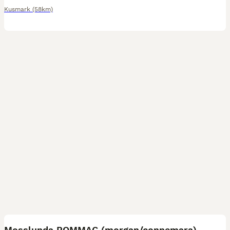
Kusmark
(58km)
6
Mosslunda POMMAC (morgan/connemara)