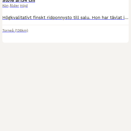
Sto
16 år
134 cm
Kön
Ålder
Höjd
Högkvalitativt finskt ridponnysto till salu. Hon har tävlat i dressyr på FEI-nivå i Finland samt i hoppning på 60–70 cm-nivå. Hon är för närvarande i full tävlingskondition. Ponnyn har tävlat framgån
Torneå
(136km)