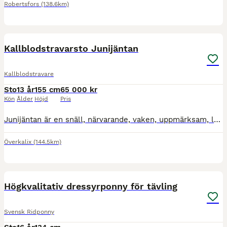
Robertsfors
(138.6km)
2
1
Kallblodstravarsto Junijäntan
Kallblodstravare
Sto
13 år
155 cm
65 000 kr
Kön
Ålder
Höjd
Pris
Junijäntan är en snäll, närvarande, vaken, uppmärksam, lyhörd och samarbetsvillig häst. Riden och körd, senaste åren mer som promenadritter och trevlig samvaro. Junijäntan kan bli ängslig, vill gärna
Överkalix
(144.5km)
2
Högkvalitativ dressyrponny för tävling
Svensk Ridponny