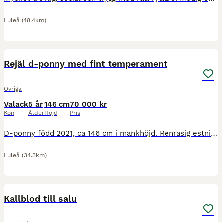
Luleå
(48.4km)
6
Rejäl d-ponny med fint temperament
Övriga
Valack
5 år
146 cm
70 000 kr
Kön
Ålder
Höjd
Pris
D-ponny född 2021, ca 146 cm i mankhöjd. Renrasig estnisk häst (Estonian Native Horse). Importerad av mig när han var föl. Hans föräldrar tävlas i dressyr, hoppning och körning. En trygg, social och
Luleå
(34.3km)
2
1
Kallblod till salu