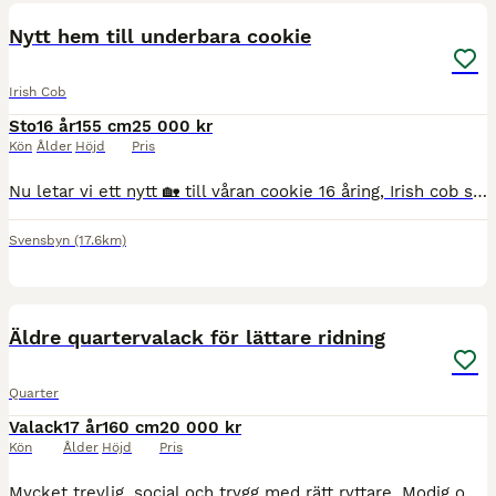
Nytt hem till underbara cookie
Irish Cob
Sto
16 år
155 cm
25 000 kr
Kön
Ålder
Höjd
Pris
Nu letar vi ett nytt 🏡 till våran cookie 16 åring, Irish cob sto. Mankhöjd 155-160 En väldigt fin häst men tyvärr måste vi letar vidare på hennes föralltid hem eftersom att vi inte matchar och hon
Svensbyn
(17.6km)
3
Äldre quartervalack för lättare ridning
Quarter
Valack
17 år
160 cm
20 000 kr
Kön
Ålder
Höjd
Pris
Mycket trevlig, social och trygg med rätt ryttare. Modig och självsäker. Lätthanterlig. Tränad och tävlad i westerngrenar, dressyr, WE och polishästträning. Mycket riden i naturen i terräng och långt