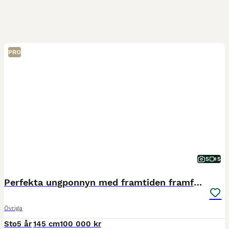
PRO
5
5
Perfekta ungponnyn med framtiden framför sig!
Övriga
Sto
5 år
145 cm
100 000 kr