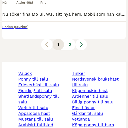
Kön
Ålder
Höjd
Pris
Nu söker fina Mo Bil W.F. sitt nya hem. Mobil som han kallas är kallblodstravare född 2021, ca 150cm i mkh. Han är trafiksäker och snäll i all hantering. Han kan galoppskänkel, går i enklare skolo
Boden
(56.2km)
1
2
valack
tinker
ponny till salu
nordsvensk brukshäst
frieserhäst till salu
till salu
fjording till salu
klippmaskin häst
shetlandsponny till
ardenner till salu
salu
billig ponny till salu
welsh till salu
fina hästar
appaloosa häst
gårdar till salu
mustang till salu
vetlanda
arabiskt fullblod
köpa ponny till barn