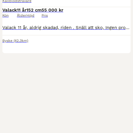
Kallblodstravare
Valack
11 år
152 cm
55 000 kr
Kön
Ålder
Höjd
Pris
Valack 11 år, aldrig skadad, riden . Snäll att sko, Ingen problem lasta. Säljes p.g.a. hälsotillstånd-
Byske
(42.3km)