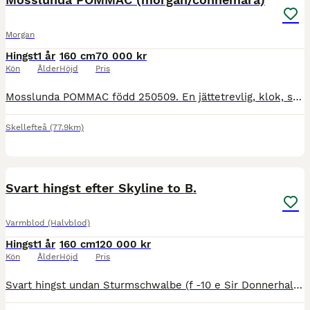
Morgan
Hingst
1 år
160 cm
70 000 kr
Kön
Ålder
Höjd
Pris
Mosslunda POMMAC född 250509. En jättetrevlig, klok, social och lyhörd åring. Blir ca 160cm. Gått i mindre flock men även i egen hage. Stått i box nattetid under vintern. Löslongerad med gott resulta
Skellefteå
(77.9km)
1
1
MEDIUM
Svart hingst efter Skyline to B.
Varmblod (Halvblod)
Hingst
1 år
160 cm
120 000 kr
Kön
Ålder
Höjd
Pris
Svart hingst undan Sturmschwalbe (f -10 e Sir Donnerhall I-De Niro-Camelot. Efter Skyline to B. Stirling är en trevlig individ med det lilla extra! Han har tre jämna och fina taktmässiga gångarter.