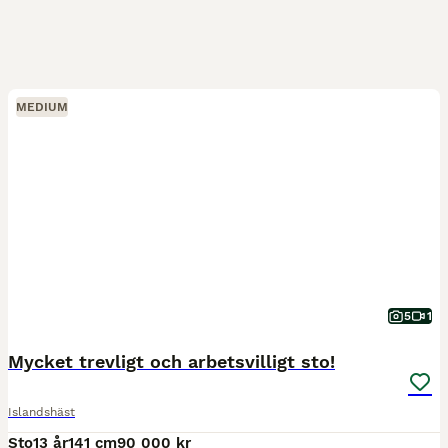
MEDIUM
5
1
Mycket trevligt och arbetsvilligt sto!
Islandshäst
Sto
13 år
141 cm
90 000 kr