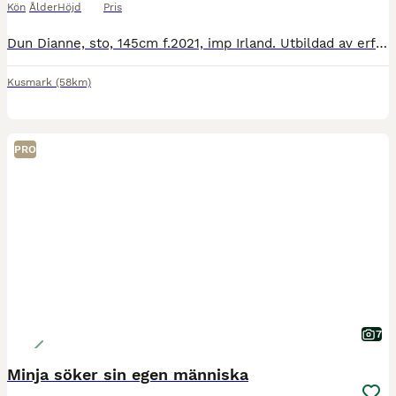
Kön
Ålder
Höjd
Pris
Dun Dianne, sto, 145cm f.2021, imp Irland. Utbildad av erfaren unghäst beridare för försäljning senaste 3 månaderna. (Senaste filmer på denna annons är någon månad sen, filmar nu i veckan vidare fram
Kusmark
(58km)
PRO
7
Minja söker sin egen människa