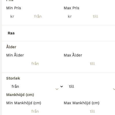
Min Pris
Max Pris
kr
kr
Ras
Ålder
Min Ålder
Max Ålder
2
Storlek
BOOST
Välutbildad D-ponny
Mankhöjd (cm)
Connemara
Min Mankhöjd (cm)
Max Mankhöjd (cm)
Valack
12 år
148 cm
Kön
Ålder
Höjd