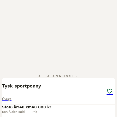
16
5
ALLA ANNONSER
Tysk sportponny
Övriga
Sto
18 år
140 cm
40 000 kr
Kön
Ålder
Höjd
Pris