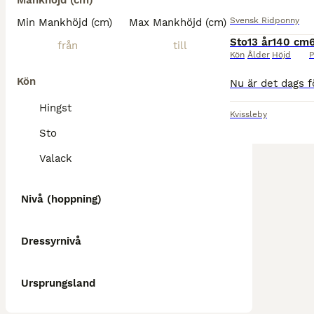
Mankhöjd (cm)
Svensk Ridponny
Min Mankhöjd (cm)
Max Mankhöjd (cm)
Sto
13 år
140 cm
Kön
Ålder
Höjd
P
Kön
Hingst
Kvissleby
Sto
Valack
Nivå (hoppning)
Dressyrnivå
Ursprungsland