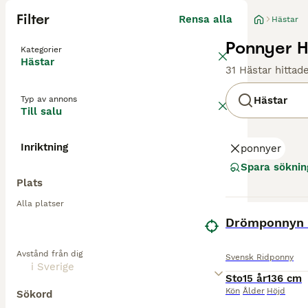
Filter
Rensa alla
Hästar
Ponnyer Hä
Kategorier
Hästar
31 Hästar hittad
Typ av annons
Hästar
Till salu
Inriktning
ponnyer
Spara söknin
Plats
Alla platser
BOOST
Drömponnyn T
Avstånd från dig
Svensk Ridponny
Sto
15 år
136 cm
Kön
Ålder
Höjd
Sökord