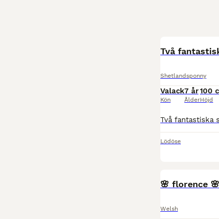
Två fantasti
Shetlandsponny
Valack
7 år
100 
Kön
Ålder
Höjd
Lödöse
🌸 florence 
Welsh