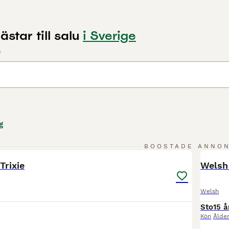
star till salu
i Sverige
e
g
10
1
BOOSTADE ANNO
BOO
rixie
Welsh
Welsh
Sto
15 å
Kön
Ålde