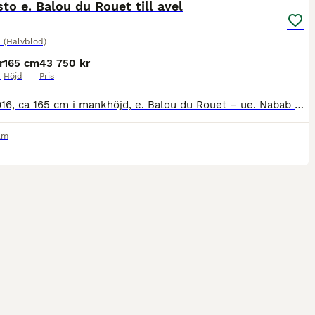
o e. Balou du Rouet till avel
 (Halvblod)
r
165 cm
43 750 kr
r
Höjd
Pris
Född 2016, ca 165 cm i mankhöjd, e. Balou du Rouet – ue. Nabab de Rêve. Till hösten söker Balouette “Bettan” ett nytt hem då jag väljer att minska ner min avel och fokusera mer på barnens ponnyer. B
lm