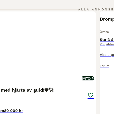
ALLA ANNONS
MEDIU
Drömp
Övriga
Sto
13 å
Kön
Ålde
Lerum
7
5
 med hjärta av guld!💙🚀
cm
80 000 kr