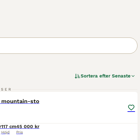
Sortera efter
Senaste
7
5
NSER
ST
 mountain-sto
r
117 cm
45 000 kr
r
Höjd
Pris