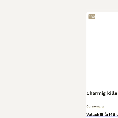
PRO
Charmig kille
Connemara
Valack
15 år
146 