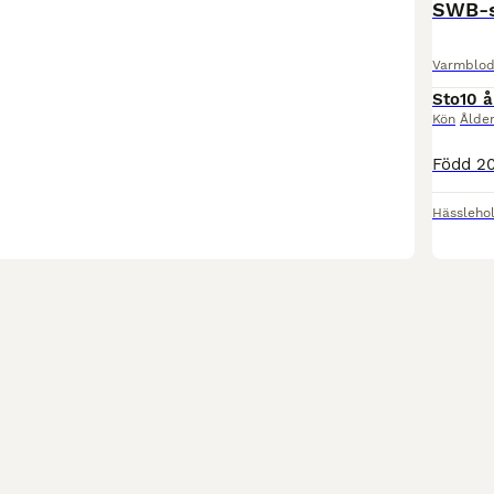
SWB-st
Varmblod
Sto
10 å
Kön
Ålde
Hässleho