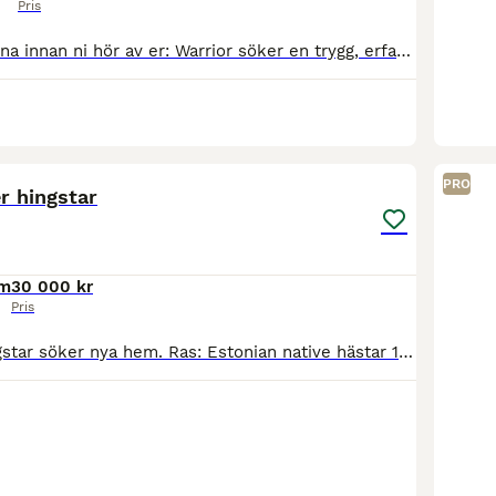
Pris
❗️Tillägg – läs gärna innan ni hör av er: Warrior söker en trygg, erfaren och balanserad ryttare med god känsla. Han är inte en första ponny eller en läromästare. Då han reds in sent och blivit sparsa
1
PRO
r hingstar
cm
30 000 kr
Pris
Snälla ettårshingstar söker nya hem. Ras: Estonian native hästar 1. Namn: Eino mörkbrun hingst välproportionerad och trevlig individ. Beräknas bli D-ponny. Pris: 30 000kr. 2. Namn: Elvish brun hing