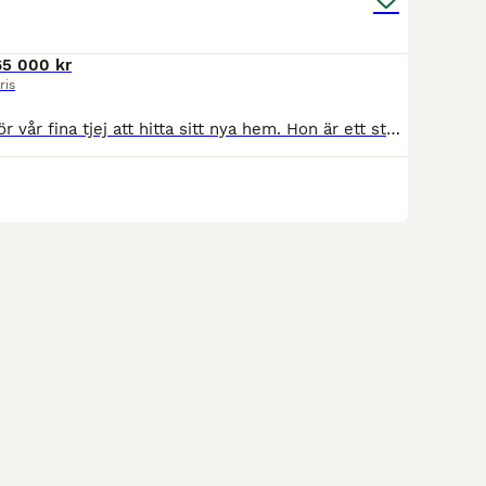
65 000 kr
ris
Nu är det dags för vår fina tjej att hitta sitt nya hem. Hon är ett sto av rasen Svensk Ridponny, maxad C-ponny och fyller snart 13 år. Hon säljs som en projektponny – inte på grund av skador, utan för att hon kräver en ryttare och ledare som kan ge henne rätt vägledning och fortsätta hennes utveckling. Hantering & Markarbete I den dagliga hanteringen är hon riktigt dukti