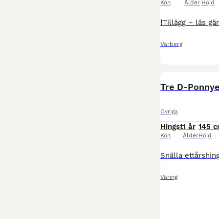
Kön
Ålder
Höjd
Varberg
Tre D-Ponnye
Övriga
Hingst
1 år
145 
Kön
Ålder
Höjd
Väring