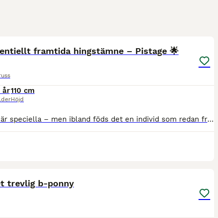
3
5
entiellt framtida hingstämne – Pistage 🌟
russ
 år
110 cm
lder
Höjd
Alla föl är speciella – men ibland föds det en individ som redan från början har den där extra utstrålningen. Pistage, född 18 maj 2026, är ett uttrycksfullt gotlandsruss med en spännande prestationss
4
3
t trevlig b-ponny