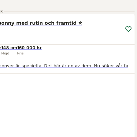
1
1
ER
M
onny med rutin och framtid ⭐️
r
148 cm
160 000 kr
r
Höjd
Pris
Vissa ponnyer är speciella. Det här är en av dem. Nu söker vår fantastiska ponny sitt nästa hem – vi önskar henne ett hem där hon får stå i centrum och fortsätta göra det hon älskar. Sessan är en max