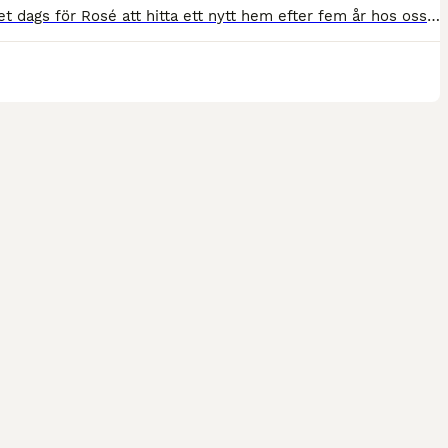
Nu är det dags för Rosé att hitta ett nytt hem efter fem år hos oss när barnen gått över till större ponnyer. Snäll och okomplicerad ponny. Kan gå ensam och i flock. Inga problem att ha själv i stallet. Funkar både på ridbana och uteritter. Går att rida ut på både ensam och i grupp, otittig och trafiksäker. Vår dotter på 10 år rider ut henne själv i alla gångarter. Tävla