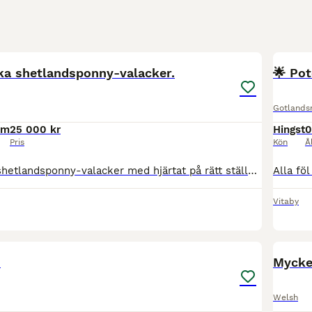
6
ska shetlandsponny-valacker.
🌟 Pot
Gotlands
cm
25 000 kr
Hingst
0
Pris
Kön
Å
Två fantastiska shetlandsponny-valacker med hjärtat på rätt ställe Nu finns chansen att förvärva två underbara shetlandsponny-valacker, båda födda 2019. Två ponnyer med ett fantastiskt temperament so
Vitaby
3

Mycke
Welsh