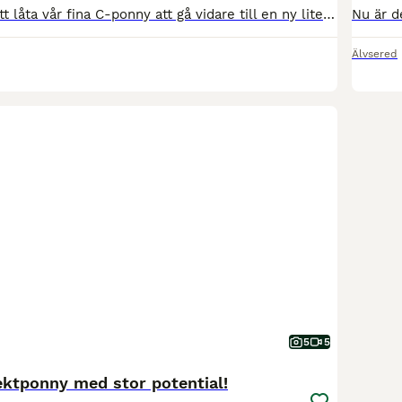
Nu är det dags att låta vår fina C-ponny att gå vidare till en ny liten ryttare. Egen uppfödning, 7:e generationen. Alla avkommor från denna blodslinjen har blivit fantastisk fina ponnyer med bla SM i hoppning, SM vinnare i fälttävlan mm. Trixie är tävlad i hoppning, dressyr och fälttävlan med fina resultat. Lätt att rida. Lydig. Mycket miljötränad, agillity, terräng träna
Älvsered
5
5
ektponny med stor potential!