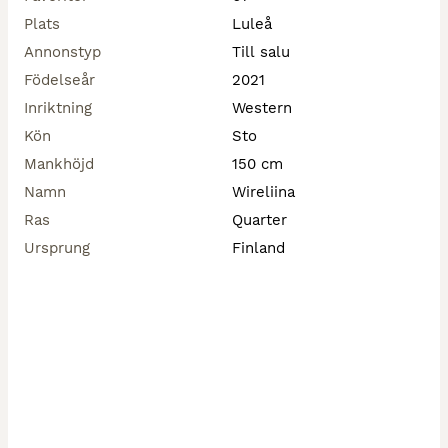
Plats
Luleå
Då Sickan är orädd, ung och förhållandevis grön för sin 
ålder, är detta inte en passande häst för 
Annonstyp
Till salu
nybörjare/barn.

Födelseår
2021
Inriktning
Western
Inriktning reining/ko/ranch 

Säljes pga. tidsbrist, rätt hem viktigast. Lånas EJ ut på 
Kön
Sto
foder eller prov. 

Mankhöjd
150 cm
Namn
Wireliina
Ras
Quarter
Ursprung
Finland