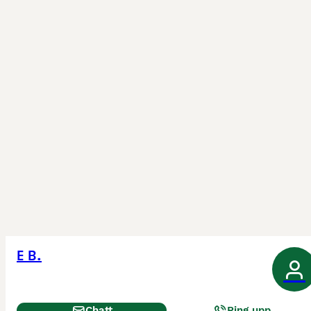
E B.
Chatt
Ring upp