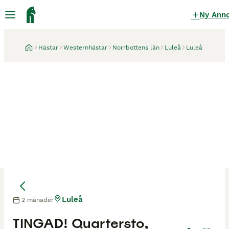
Ny Ann
Hästar
Westernhästar
Norrbottens län
Luleå
Luleå
Luleå
2 månader
TINGAD! Quartersto,