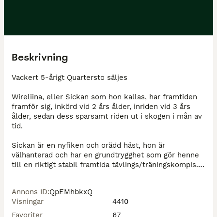
Beskrivning
Vackert 5-årigt Quartersto säljes

Wireliina, eller Sickan som hon kallas, har framtiden 
framför sig, inkörd vid 2 års ålder, inriden vid 3 års 
ålder, sedan dess sparsamt riden ut i skogen i mån av 
tid.

Sickan är en nyfiken och orädd häst, hon är 
välhanterad och har en grundtrygghet som gör henne 
till en riktigt stabil framtida tävlings/träningskompis. 

Importerad från Finland av mig som föl, aldrig bytt 
Annons ID
:
QpEMhbkxQ
ägare, Registrerad i AQHA, tilläggs-registrerad i 
Visningar
4410
Sverige. Aldrig varit skadad, vargtänder avlägsnade, 
regelbundet avmaskad och vaccinerad.

Favoriter
67