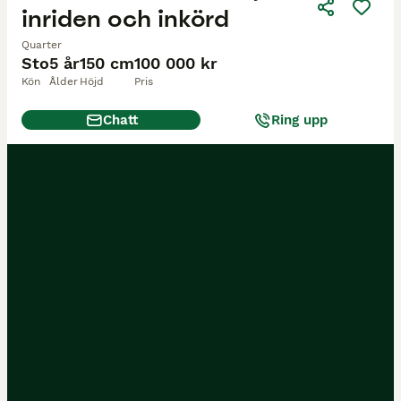
inriden och inkörd
Quarter
Sto
5 år
150 cm
100 000 kr
Kön
Ålder
Höjd
Pris
Chatt
Ring upp