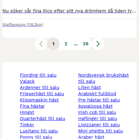
​Nu söker vår fina Rico efter sitt nya drömhem då tiden tyvärr inte räcker till. ​Rico är en otroligt positiv häst som vill arbeta och lära sig nya saker. Han gillar när man rids med mjuk hand och tydliga hjälper. Han har en fin hoppstam, älskar att hoppa och drar sig till hinder utan att stanna med fin teknik. Passar även utmärkt till fälttävlan. ​Han är grön för sin ålde
Staffanstorp
(118.2km)
1
2
...
26
fjording till salu
nordsvensk brukshäst
valack
till salu
ardenner till salu
liten häst
frieserhäst till salu
arabiskt fullblod
klippmaskin häst
pre hästar till salu
fina hästar
appaloosa häst
hingst
irish cob till salu
quarterhäst till salu
haflinger till salu
tinker
lipizzaner till salu
lusitano till salu
mini shettis till salu
ponny till salu
araber häst