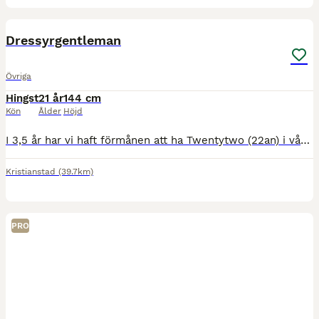
1
Dressyrgentleman
Övriga
Hingst
21 år
144 cm
Kön
Ålder
Höjd
I 3,5 år har vi haft förmånen att ha Twentytwo (22an) i våra liv. En underbar ponny på alla sätt och med en personlighet utöver allt annat vi träffat. Då ryttaren växer och med det sätter nya mål s
Kristianstad
(39.7km)
PRO