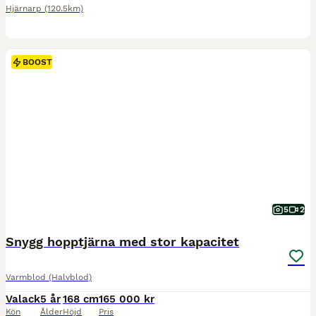
Hjärnarp
(120.5km)
BOOST
5
2
Snygg hopptjärna med stor kapacitet
Varmblod (Halvblod)
Valack
5 år
168 cm
165 000 kr
Kön
Ålder
Höjd
Pris