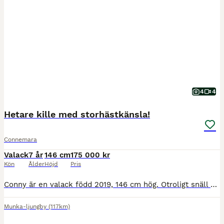
4
4
Hetare kille med storhästkänsla!
Connemara
Valack
7 år
146 cm
175 000 kr
Kön
Ålder
Höjd
Pris
Conny är en valack född 2019, 146 cm hög. Otroligt snäll och go kille i all hantering! Är en klippa att ha med sig på nya platser! Snäll att sko, lasta, klippa osv. Går med två andra ponnysar idag, kan stå inne själv. Van vid både box och lösdrift. Conny är en lite piggare ponny att rida och är väldigt arbetsvillig. Är den coolaste hästen att rida ut på då han går fr
Munka-ljungby
(117km)