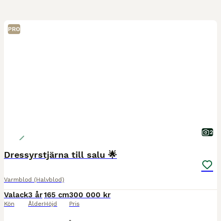
PRO
2
Dressyrstjärna till salu 🌟
Varmblod (Halvblod)
Valack
3 år
165 cm
300 000 kr
Kön
Ålder
Höjd
Pris