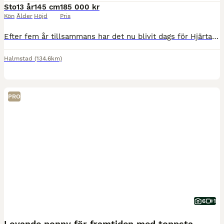
Sto
13 år
145 cm
185 000 kr
Kön
Ålder
Höjd
Pris
Efter fem år tillsammans har det nu blivit dags för Hjärtat att hitta sitt nya hem Hjärtat är en ponny med härlig energi som älskar att jobba. Hon har egen motor och mycket framåtbjudning speciellt i
Halmstad
(134.6km)
PRO
6
1
Lovande ponny för framtiden med toppstam! ⭐️