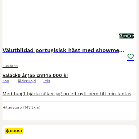
11
2
Välutbildad portugisisk häst med showmeriter
Lusitano
Valack
9 år
155 cm
145 000 kr
Kön
Ålder
Höjd
Pris
Med tungt hjärta söker jag nu ett nytt hem till min fantastiska portugisiska häst Nilton, 9 år (ONC-pass). Nilton är en mycket välutbildad häst med stor personlighet, energi och arbetsglädje. Han är modig och inte lättskrämd. Han är lätt för hjälperna och mycket responsiv, vilket gör att han uppskattar en mjuk, erfaren och välbalanserad ryttare. Hans fina utbildning och k
Hillerstorp
(143.2km)
BOOST