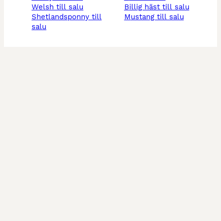
welsh till salu
billig häst till salu
shetlandsponny till
mustang till salu
salu