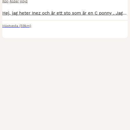
Kön
Ålder
Höjd
Hej, jag heter Inez och är ett sto som är en C ponny . Jag är en räddningshäst ifrån Portugal så vi är lite osäkra på min ålder och min ras. I passet så står det att jag är född 2013, men när jag kom
Hästveda
(59km)