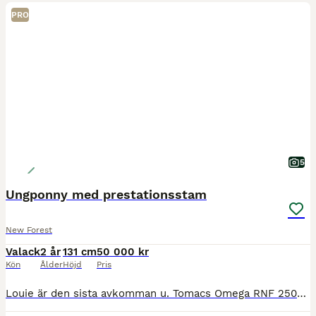
PRO
5
Ungponny med prestationsstam
New Forest
Valack
2 år
131 cm
50 000 kr
Kön
Ålder
Höjd
Pris
Louie är den sista avkomman u. Tomacs Omega RNF 2502 e. Stackarps Diplomat RNF 196 och har helsyskon varav flera vunnit och tagit placeringar vid både Ungponnychampionatet och Ungponny-SM. Kombination