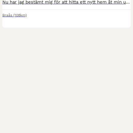
Nu har jag bestämt mig för att hitta ett nytt hem åt min underbara häst Elly. Elly är ett 11 årigt sto e: Hiphop- ue: Stanford. Elly är en trevlig välriden tjej som tidigare tävlat upp till 130 hoppning. Mindre tävlad senare åren upp till 110. Hon är en häst som passar till mycket och finns absolut potential att kunna bli en fin dressyrhäst. Söker en ryttare som vill ha ro
Braås
(108km)