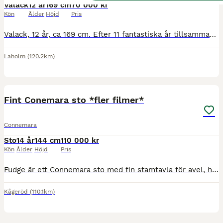
Valack
12 år
169 cm
70 000 kr
Kön
Ålder
Höjd
Pris
Valack, 12 år, ca 169 cm. Efter 11 fantastiska år tillsammans är det dags för min hjärtehäst att hitta ett nytt hem. Jag har haft honom sedan han var ett år gammal och säljer honom enbart på grund av tidsbrist. Han har sedan i maj gått på bete och blivit lite väl rund om magen, så nya ägaren får räkna med att sätta igång honom igen. Innan dess har han varit i regelbunden
Laholm
(120.2km)
2
5
BOOST
Fint Conemara sto *fler filmer*
Connemara
Sto
14 år
144 cm
110 000 kr
Kön
Ålder
Höjd
Pris
Fudge är ett Connemara sto med fin stamtavla för avel, hon är född 2012 och är mätt till 144cm. Hon är väldigt snäll och enkel att ha och göra med, står fint i transporten, fin i dressyren med plus för galoppen, älskar att hoppa men kräver lite av ryttaren för att komma till sin rätt i hoppningen, hoppar utan problem 110cm och förmodligen ännu högre. Älskar att ridas i sko
Kågeröd
(110.1km)