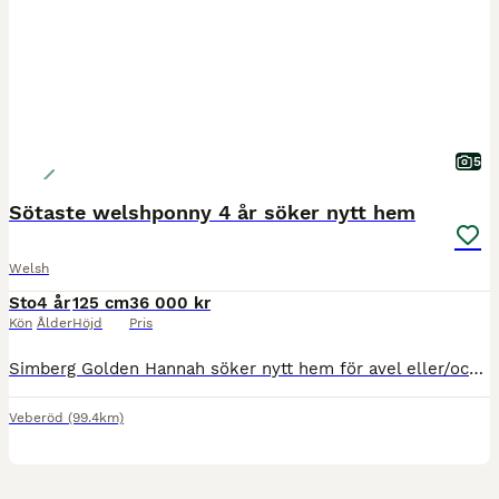
5
Sötaste welshponny 4 år söker nytt hem
Welsh
Sto
4 år
125 cm
36 000 kr
Kön
Ålder
Höjd
Pris
Simberg Golden Hannah söker nytt hem för avel eller/och att bli utbildad vidare av unghästvan person. Hannah är snäll , hög i rang , positiv och lättlärd , feminin och lätt i typen . Inriden som 3 år
Veberöd
(99.4km)