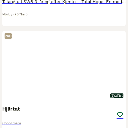
Talangfull SWB 3-åring efter Kjento – Total Hope. En modern dressyrhäst med tre mycket fina gångarter, gott temperament och stor utvecklingspotential. Lätt att hantera och en spännande framtidshäst fö
Hörby
(78.7km)
PRO
3
2
Hjärtat
Connemara