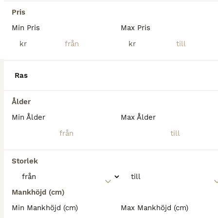
Varmblod (Halvblod)
Pris
Valack
9 år
163 cm
150 000 kr
Min Pris
Max Pris
Kön
Ålder
Höjd
Pris
kr
kr
Idåls Millcon Q (SWB) – Trygg valack med fin inställning Idåls Millcon Q (SWB) Född 2017 • Valack • Fux Efter Contant Q u. Millamy (35) (SWB). Nu finns möjlighet att förvärva en trevlig och sent tagen valack med stabilt psyke och fin inställning till arbete. Hästen har gått på lösdrift större delen av livet och har därför fått mogna i lugn och ro innan inridning påbörjades
Höör
(89.3km)
Ras
Ålder
Min Ålder
Max Ålder
Storlek
Mankhöjd (cm)
Min Mankhöjd (cm)
Max Mankhöjd (cm)