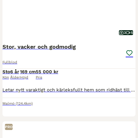
3
5
Stor, vacker och godmodig
Fullblod
Sto
6 år
169 cm
55 000 kr
Kön
Ålder
Höjd
Pris
Letar nytt varaktigt och kärleksfullt hem som ridhäst till mitt fina sto, då hon avslutat sin galoppkarriär. Född 2020, 169 cm hög. Rejäl, fin ridhästmodell. Trevlig att rida, hög ridbarhet. Van vid p
Malmö
(124.4km)
PRO