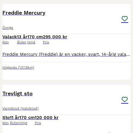
Freddie Mercury
Övriga
Valack
13 år
170 cm
295 000 kr
Kön
Ålder
Höjd
Pris
Freddie Mercury (Freddie) är en vacker, svart, 14-årig valack efter de prestigefyllda hingstarna Metall och Sandro Hit. Freddie är en mycket snäll häst som alltid vill göra sitt bästa för sin ryttare.
Höganäs
(137.6km)
3
2
BOOST
Trevligt sto
Varmblod (Halvblod)
Sto
11 år
170 cm
120 000 kr
Kön
Ålder
Höjd
Pris