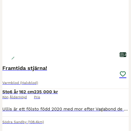
3
Framtida stjärna!
Varmblod (Halvblod)
Sto
6 år
162 cm
235 000 kr
Kön
Ålder
Höjd
Pris
Ullis är ett fölsto född 2020 med mor efter Vagabond de la Pomme, ädel modern typ, ca 162cm Detta fina sto besitter stora kvaliteter och har enorm utvecklingspotential. Är i dagsläget grön, men med m
Södra Sandby
(108.4km)