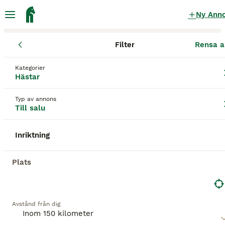
Ny Ann
Filter
Rensa a
Hästar
Blekinge län
Karlshamn
Karlshamn
Kategorier
Hästar till salu
i Karlshamn
Hästar
604 Hästar hittade
Typ av annons
Till salu
Hästar
Filter
Inriktning
Spara sökning
Sortera
BOOSTADE ANNONSER
Plats
BOOST
Avstånd från dig