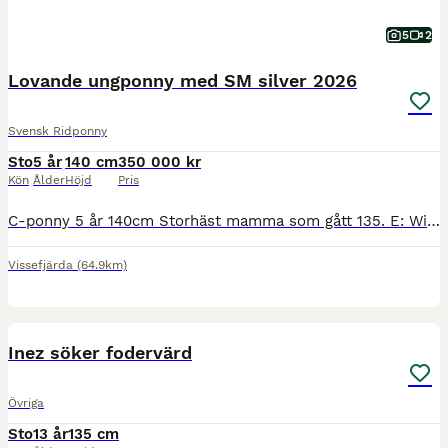
5
2
Lovande ungponny med SM silver 2026
Svensk Ridponny
Sto
5 år
140 cm
350 000 kr
Kön
Ålder
Höjd
Pris
C-ponny 5 år 140cm Storhäst mamma som gått 135. E: Winningmood van de Arenberg och Pappa B-ponny Welsh Rhesfair Llwynog som gått med bra resultat i både hoppning och fälttävlan. Alla syskon i sporten
Vissefjärda
(64.9km)
3
2
Inez söker fodervärd
Övriga
Sto
13 år
135 cm