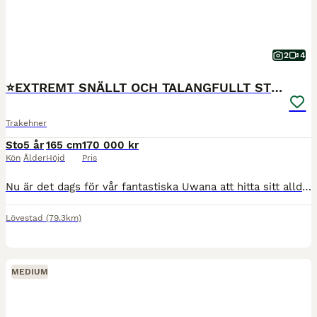
2
4
⭐️EXTREMT SNÄLLT OCH TALANGFULLT STO⭐️
Trakehner
Sto
5 år
165 cm
170 000 kr
Kön
Ålder
Höjd
Pris
Nu är det dags för vår fantastiska Uwana att hitta sitt alldeles egna föralltidhem med mycket kärlek och varierat arbete. Uwana är ett 5-årigt sto på cirka 165 cm i mankhöjd. Hon är en otroligt trev
Lövestad
(79.3km)
MEDIUM