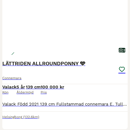
2
LÄTTRIDEN ALLROUNDPONNY 🩵
Connemara
Valack
5 år
139 cm
100 000 kr
Kön
Ålder
Höjd
Pris
Valack Född 2021 139 cm Fullstammad connemara E. Tullyboy Storm U. Tullyboy Molly Mai (I love you Melody) Caramell söker nu sitt nya hem. Han är en otroligt söt ponny med mycket stort hjärta oc
Helsingborg
(132.6km)
1
1