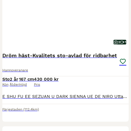
2
1
Dröm häst-Kvalitets sto-avlad för ridbarhet
Hannoveranare
Sto
2 år
167 cm
430 000 kr
Kön
Ålder
Höjd
Pris
E SHU FU EE SEZUAN U DARK SIENNA UE DE NIRO Uttagen till Elitfölsauktion- 2024 Vg se bifogad film (köpt ifrån uppfödare som 6m föl ,från Hamburg). Avlad för hög ridbarhet och med ett underbart tem
Färjestaden
(112.4km)
5