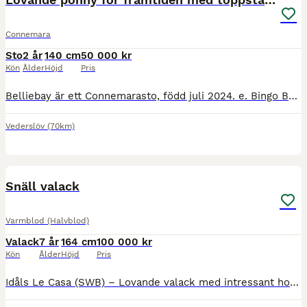
Connemara
Sto
2 år
140 cm
50 000 kr
Kön
Ålder
Höjd
Pris
Belliebay är ett Connemarasto, född juli 2024. e. Bingo Bell RC 112 – u. Cashelbay Ella Hon beräknas bli maxad C/liten D-ponny. Skimmel, född gulbrun. HWSD N/N Nu finns möjligheten att förvärva et
Vederslöv
(70km)
1
MEDIUM
Snäll valack
Varmblod (Halvblod)
Valack
7 år
164 cm
100 000 kr
Kön
Ålder
Höjd
Pris
Idåls Le Casa (SWB) – Lovande valack med intressant hoppstam Idåls Le Casa (SWB) Född 2019 • Valack • ca 162 cm • Brun Efter Casanova Hästak u. Lemina (4) (SWB), som tävlat hoppning upp till 130 cm. N