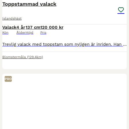
Toppstammad valack
Islandshäst
Valack
4 år
137 cm
120 000 kr
Kön
Ålder
Höjd
Pris
Trevlig valack med toppstam som nyligen är inriden. Han är runt ca 137 i mkh. Snäll i hantering, kan stå uppbunden, snäll att sko, kan stå på box och även lämnas ensam i hagen. Snäll i ridningen och
Blomstermåla
(129.4km)
PRO