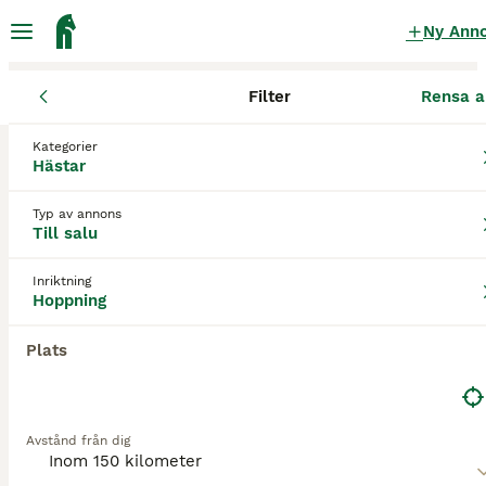
Ny Ann
Filter
Rensa a
Hästar
Hopphästar
Norrbottens län
Haparanda
Karungi
Kategorier
Hopphästar till salu
i Karungi
Hästar
1 Hästar hittade
Typ av annons
Till salu
Hoppning
Filter
Inriktning
Spara sökning
Sortera
Hoppning
Plats
Denna annons är inte längre tillgänglig.
Vi har omdirigerat dig till sökresultat med liknande
parametrar.
Avstånd från dig
6
3
BOOST