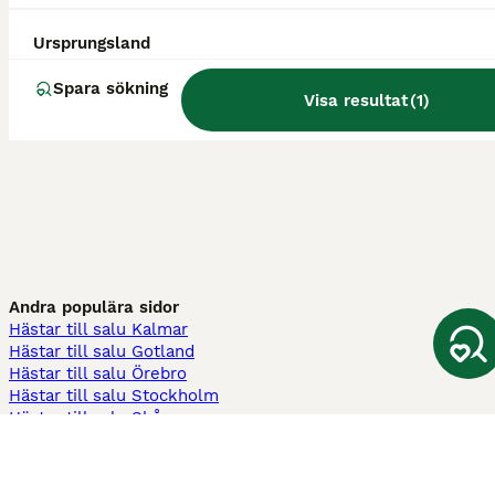
Ursprungsland
Spara sökning
Visa resultat
(
1
)
Andra populära sidor
Hästar till salu Kalmar
Hästar till salu Gotland
Hästar till salu Örebro
Hästar till salu Stockholm
Hästar till salu Skåne
Hästar till salu Ekerö
Hästar till salu Örnsköldsvik