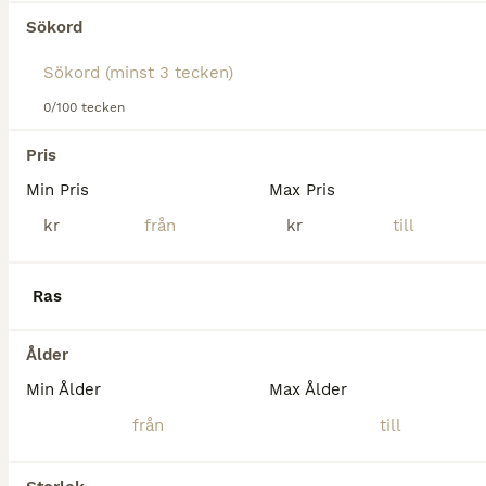
Maffig hingstunge med syskon i 155cm
Sökord
Varmblod (Halvblod)
Hingst
0 år
170 cm
0/100 tecken
Kön
Ålder
Höjd
Pris
Hingst född 2026 E Dominant BTB (Dominator-Baloubet du Roet) Ue Solitaire (Voltaire!!) Mycket välhanterad och snäll. Borstad, lyft hovar och åkt lastbil utan problem. Kommer bli en maffig häst med power. Mamma Anieta har en helbror som går Intermedier i dressyr. Hennes enda vuxna avkomma e Carambole har tävlat int 155cm. Anieta själv har tävlar 130 i sverige innan spark
Min Pris
Max Pris
Luleå
(102.7km)
kr
kr
Ras
Ålder
Min Ålder
Max Ålder