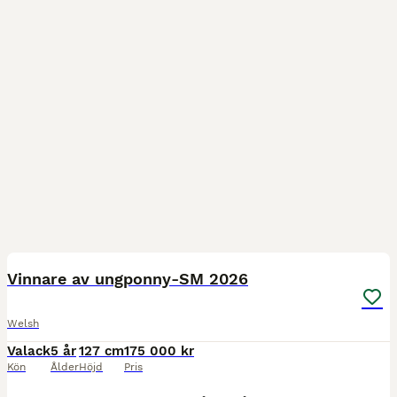
2
Vinnare av ungponny-SM 2026
Welsh
Valack
5 år
127 cm
175 000 kr
Kön
Ålder
Höjd
Pris