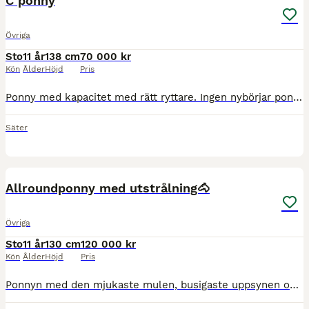
C ponny
Övriga
Sto
11 år
138 cm
70 000 kr
Kön
Ålder
Höjd
Pris
Ponny med kapacitet med rätt ryttare. Ingen nybörjar ponny! Hon har en räv bakom örat och reser sig. Blir lätt både stressad och utråkad. Men gillar ni specilla ponnysar så kommer ni gilla denna 🤩 hittar ni rätt kommer ni kunna ta många placeringar 😇 När hon är på humör hoppar hon som bara den 🙏 men ryttaren här hemma är för stor och lillasyster för osäker. Van vid
Säter
5
5
BOOST
Allroundponny med utstrålning🐴
Övriga
Sto
11 år
130 cm
120 000 kr
Kön
Ålder
Höjd
Pris
Ponnyn med den mjukaste mulen, busigaste uppsynen och de mest nyfikna ögonen. Eftersom nuvarande ryttaren föll för åldersträcket vid årsskiftet är det dags att se efter ett nytt hem till Swea. Hon har varit i vår ägo i snart 3 år och tävlat både hoppning, dressyr och fälttävlan. Swea har felfria rundor med vinst upp tom LB , tränar LA och redo för start på den höjden. I