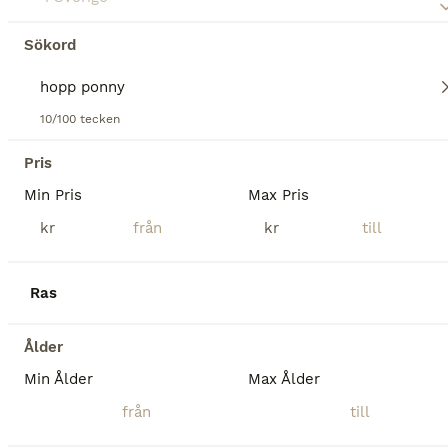
Sökord
10/100 tecken
3
5
Pris
Lovande D-ponny med hjärta och potential 🌟❤️
Min Pris
Max Pris
kr
kr
Övriga
Sto
9 år
148 cm
220 000 kr
Kön
Ålder
Höjd
Pris
Ras
”Chilli” är ett maxat D-ponnysto f. 17. Hon är en vänlig tjej med mycket power, stort språng och vägvinnande galopp. Hennes inställning är alltid att ta ryttaren till andra sidan hindret oavsett läge och hindertyp. Har gått t.o.m. 110/La både på Irland och i Sverige. Felfri start senast igår onsdag 6/8 på Kimstad. Hon tränar högre och känslan är att hon har enorm kapacitet
Ålder
Tungelsta
Min Ålder
Max Ålder
1
2