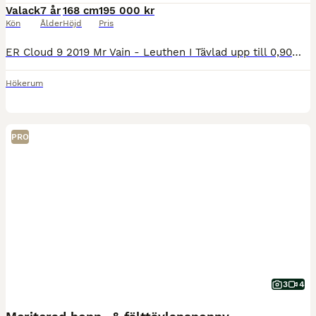
Valack
7 år
168 cm
195 000 kr
Kön
Ålder
Höjd
Pris
ER Cloud 9 2019 Mr Vain - Leuthen I Tävlad upp till 0,90m felfritt. Finns väldigt mycket mer att plocka fram. Är en egen uppfödning, mamma Celina tävlade CNC*, 1,20m hoppning och LA dressyr. Halvs
Hökerum
PRO
3
4