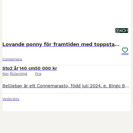
6
1
Lovande ponny för framtiden med toppstam! ⭐️
Connemara
Sto
2 år
140 cm
50 000 kr
Kön
Ålder
Höjd
Pris
Belliebay är ett Connemarasto, född juli 2024. e. Bingo Bell RC 112 – u. Cashelbay Ella Hon beräknas bli maxad C/liten D-ponny. Skimmel, född gulbrun. HWSD N/N Nu finns möjligheten att förvärva et
Vederslöv