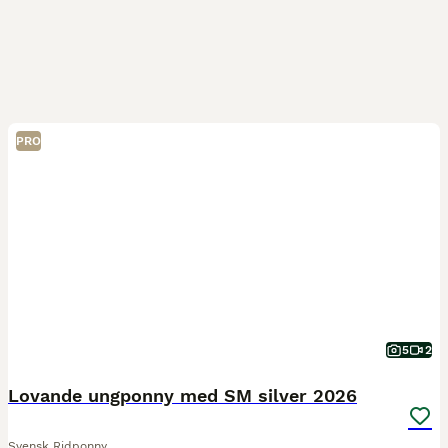
PRO
5
2
Lovande ungponny med SM silver 2026
Svensk Ridponny