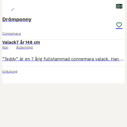
2
Drömponny
Connemara
Valack
7 år
148 cm
Kön
Ålder
Höjd
”Teddy” är en 7 årig fullstammad connemara valack. Han har tävlat med mycket stabila och fina resultat upp till och med LA i hoppning. 2024 tävlade han ungponny SM där han kom på en tredjeplats och be
Enköping