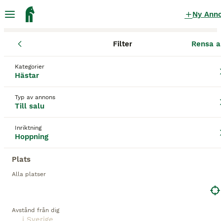
Ny Ann
Filter
Rensa a
Hästar
Hopphästar
Kategorier
Hopp ponny Hopphästar till salu
i Sverige
Hästar
85 Hästar hittade
Typ av annons
Till salu
1
Hoppning
Filter
Inriktning
Hoppning
hopp ponny
Spara sökning
Sortera
Plats
Alla platser
BOOSTADE ANNONSER
BOOST
Avstånd från dig