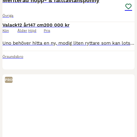
Meriterad hopp- & fälttävlansponny
Övriga
Valack
12 år
147 cm
200 000 kr
Kön
Ålder
Höjd
Pris
Uno behöver hitta en ny, modig liten ryttare som kan lotsa honom på hopp- & terrängbanorna framöver! Denna meriterade Fälttävlansponny har framtiden för sig tillsammans med rätt pilot! Uno kom till
Örsundsbro
PRO