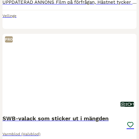
UPPDATERAD ANNONS Film på förfrågan, Hästnet tycker filmerna är för stora! ”Lars” som han kallas här hemma är nyss hemkommen från att ha vunnit ungponny-SM för 5-åringar och är redo att hitta sin ny
Vellinge
PRO
2
1
SWB-valack som sticker ut i mängden
Varmblod (Halvblod)