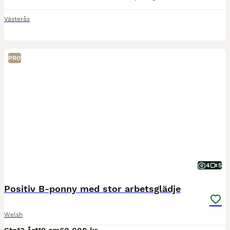
Västerås
PRO
4
5
Positiv B-ponny med stor arbetsglädje
Welsh