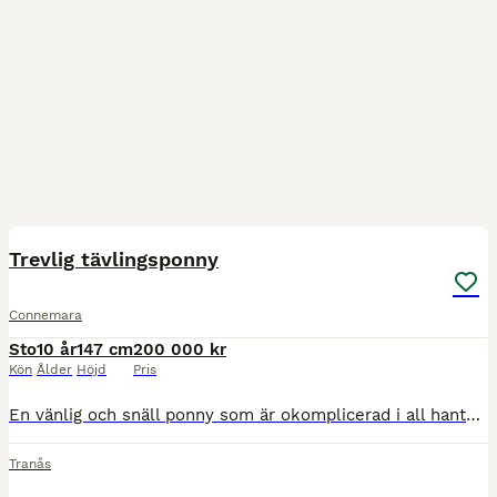
2
1
Trevlig tävlingsponny
Connemara
Sto
10 år
147 cm
200 000 kr
Kön
Ålder
Höjd
Pris
En vänlig och snäll ponny som är okomplicerad i all hantering såsom sko, klippa, duscha, lasta. Tävlad hoppning och kommer nästan alltid hem med rosetter. Med dottern mestadels tävlad LD/LC, med tidi
Tranås