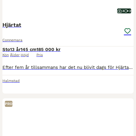
3
2
Hjärtat
Connemara
Sto
13 år
145 cm
185 000 kr
Kön
Ålder
Höjd
Pris
Efter fem år tillsammans har det nu blivit dags för Hjärtat att hitta sitt nya hem Hjärtat är en ponny med härlig energi som älskar att jobba. Hon har egen motor och mycket framåtbjudning speciellt i
Halmstad
PRO