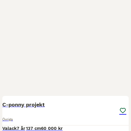
4
C-ponny projekt
Övriga
Valack
7 år
137 cm
60 000 kr