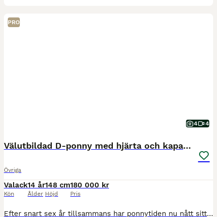
PRO
4
4
Välutbildad D-ponny med hjärta och kapacitet
Övriga
Valack
14 år
148 cm
180 000 kr
Kön
Ålder
Höjd
Pris
Efter snart sex år tillsammans har ponnytiden nu nått sitt slut. Det är därför med stor omsorg och många känslor vi har fattat det svåra beslutet att sälja vår fina Bowie. Bowie är en maxad D-ponnyva