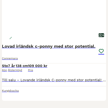
5
Lovad irländsk c-ponny med stor potential.
Connemara
Sto
7 år
138 cm
109 000 kr
Kön
Ålder
Höjd
Pris
Till salu – Lovande irländsk C-ponny med stor potential! På grund av personliga skäl söker denna fantastiska vita ponny ett nytt hem. Hon är en 7-årig ponny som är sent tagen då hon tidigare fått tv
Kungsbacka