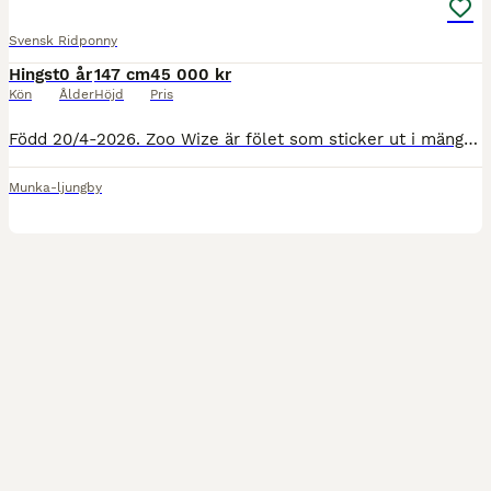
Svensk Ridponny
Hingst
0 år
147 cm
45 000 kr
Kön
Ålder
Höjd
Pris
Född 20/4-2026. Zoo Wize är fölet som sticker ut i mängden, han är högrest och rör sig fint och luftigt och har mycket korrekta ben. Han är hanterad dagligen och är lätt att leda, rykta och kratsa hov
Munka-ljungby