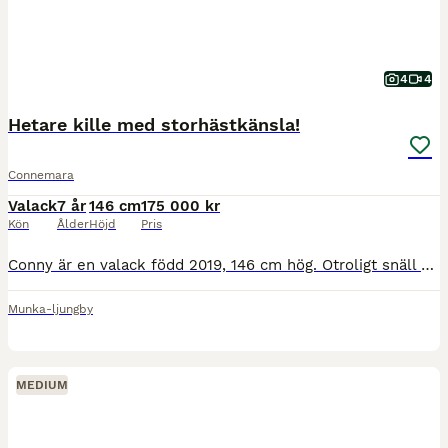
4
4
Hetare kille med storhästkänsla!
Connemara
Valack
7 år
146 cm
175 000 kr
Kön
Ålder
Höjd
Pris
Conny är en valack född 2019, 146 cm hög. Otroligt snäll och go kille i all hantering! Är en klippa att ha med sig på nya platser! Snäll att sko, lasta, klippa osv. Går med två andra ponnysar idag
Munka-ljungby
MEDIUM