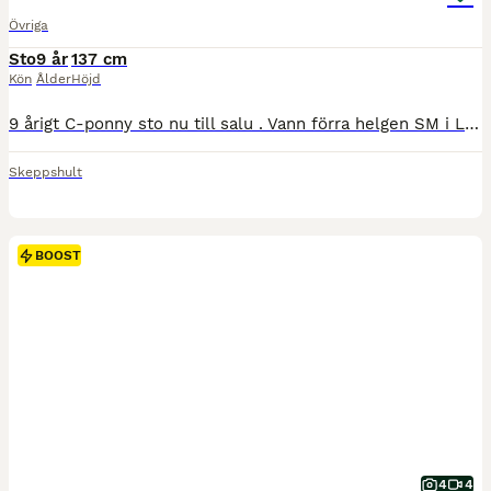
Övriga
Sto
9 år
137 cm
Kön
Ålder
Höjd
9 årigt C-ponny sto nu till salu . Vann förra helgen SM i LB hoppning 🥰. I toppform , kapacitet för höga klasser . Säljs endast till rätt hem . Vi är Väldigt måna vart hon hamnar . Skicka för mer info 0706112171 eller direkt till whats up på samma nummer .
Skeppshult
BOOST
4
4