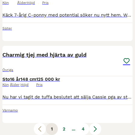
Kön
Ålder
Höjd
Pris
Käck 7-årig C-ponny med potential söker nu nytt hem. Woody (eller Walle som vi kallar honom) köpte vi från ridskola då den miljön inte passade honom, där har han lagt till med olater i ridningen och n
Säter
4
4
Charmig tjej med hjärta av guld
Övriga
Sto
16 år
148 cm
125 000 kr
Kön
Ålder
Höjd
Pris
Nu har vi tagit de tuffa beslutet att sälja Cassie pga av studier. Vi har ägt cassie i 4 år . Hon är super snäll i all hantering. Står helt still vid skoning, klippning m.m På nya platser är hon helt
Värnamo
1
2
...
4