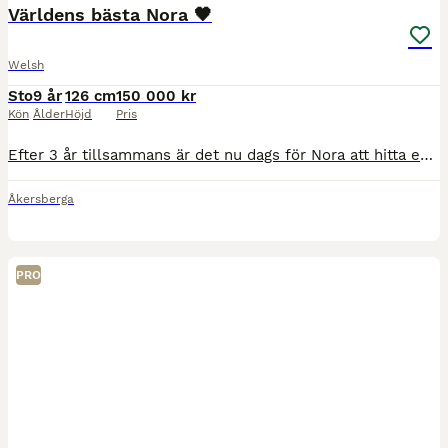
Världens bästa Nora 🖤
Welsh
Sto
9 år
126 cm
150 000 kr
Kön
Ålder
Höjd
Pris
Efter 3 år tillsammans är det nu dags för Nora att hitta en ny liten ryttare. Vinner du hennes förtroende och tillit, har du en bästa kompis förevigt ♾️🫶🏻 B-ponny, född 2017, ingen skade eller sju
Åkersberga
PRO