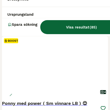
Ursprungsland
Spara sökning
Visa resultat
(
85
)
BOOST
4
Ponny med power ( Sm vinnare LB ) 😊