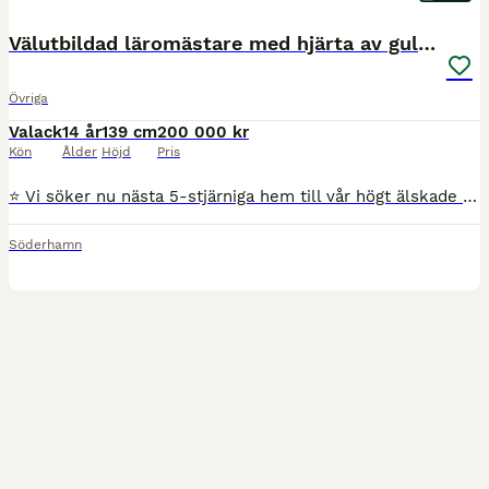
Välutbildad läromästare med hjärta av guld ❤️
Övriga
Valack
14 år
139 cm
200 000 kr
Kön
Ålder
Höjd
Pris
⭐ Vi söker nu nästa 5-stjärniga hem till vår högt älskade och välutbildade ponny Billy ⭐ Det är med stor sorg i hjärtat som vi nu söker nästa hem till fantastiska Billy, då nuvarande ryttare känner sig lång på honom och det är dags för en ny liten ryttare att få uppleva allt han har att erbjuda. * Valack, född 2012 * C-ponny, 139 cm * Kvalad till Msv B hoppning * Vetche
Söderhamn