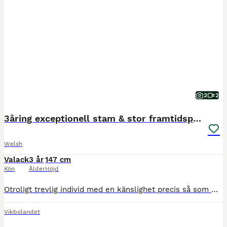
2
2
3åring exceptionell stam & stor framtidspotential
Welsh
Valack
3 år
147 cm
Kön
Ålder
Höjd
Otroligt trevlig individ med en känslighet precis så som man vill ha den. En riktig tänkare, mycket kommunikativ och uppmärksam . Detta är en ponny som måste tas på rätt sätt, men gör man rätt finns h
Vikbolandet