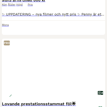
Sto
13 år
119 cm
60 000 kr
Kön
Ålder
Höjd
Pris
✨ UPPDATERING – nya filmer och nytt pris ✨ Penny är ett renrasigt Welsh Mountain-sto född 2013, 119 cm hög, som nu söker en ny familj då hennes nuvarande ryttare behöver gå vidare till en större ponn
Mora
PRO
8
Lovande prestationsstammat föl🌟