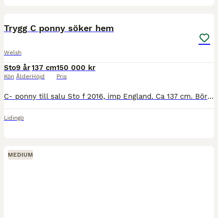
1
1
Trygg C ponny söker hem
Welsh
Sto
9 år
137 cm
150 000 kr
Kön
Ålder
Höjd
Pris
C- ponny till salu Sto f 2016, imp England. Ca 137 cm. Bör upp ryttare väl. Varit i Sverige sen november. Hoppat felfritt 80 cm pj, hoppar en metersbanor hemma. Ej tittig på tävling. Lätt att ha med
Lidingö
MEDIUM