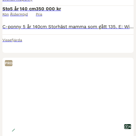
Sto
5 år
140 cm
350 000 kr
Kön
Ålder
Höjd
Pris
C-ponny 5 år 140cm Storhäst mamma som gått 135. E: Winningmood van de Arenberg och Pappa B-ponny Welsh Rhesfair Llwynog som gått med bra resultat i både hoppning och fälttävlan. Alla syskon i sporten
Vissefjärda
PRO
6