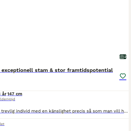
2
 exceptionell stam & stor framtidspotential
3 år
147 cm
lder
Höjd
Otroligt trevlig individ med en känslighet precis så som man vill ha den. En riktig tänkare, mycket kommunikativ och uppmärksam . Detta är en ponny som måste tas på rätt sätt, men gör man rätt finns h
det