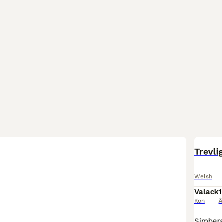
BOO
Trevli
Welsh
Valack
Kön
Å