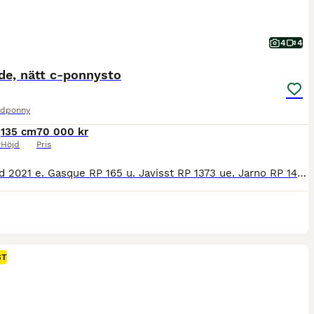
4
4
de, nätt c-ponnysto
idponny
135 cm
70 000 kr
r
Höjd
Pris
Sto född 2021 e. Gasque RP 165 u. Javisst RP 1373 ue. Jarno RP 145. Mycket välstammat sto som har en ljus framtid i valfri ridsportgren samt i avel. Gazanya är hemmamätt till 135 cm (2025) och är av nättare modell. Ej viktbärande. Hon rör sig mycket trevligt med stort plus för traven och visar stor glädje vid löshoppning. Gazanya är en modig individ som är uppväxt på lös
ST