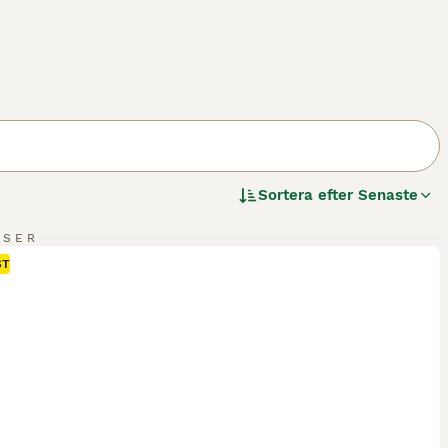
Sortera efter
Senaste
NSER
ST