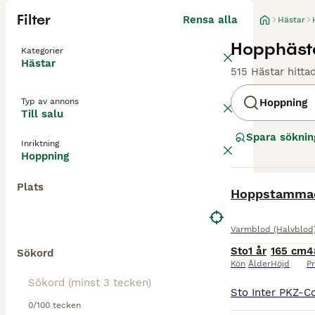
Filter
Rensa alla
Hästar
Hopphästar
Kategorier
Hästar
515 Hästar hitta
Typ av annons
Hoppning
Till salu
Spara söknin
Inriktning
Hoppning
Plats
BOOST
Hoppstammad
Varmblod (Halvblod
Sto
1 år
165 cm
4
Sökord
Kön
Ålder
Höjd
Pr
0/100 tecken