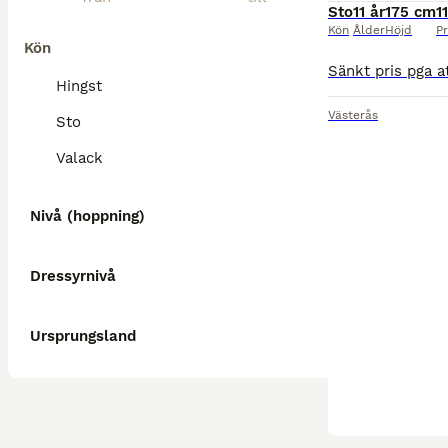
Sto
11 år
175 cm
1
Kön
Ålder
Höjd
Pr
Kön
Hingst
Västerås
Sto
Valack
Nivå (hoppning)
Dressyrnivå
Ursprungsland