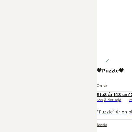
💗Puzzle💗
Övriga
Sto
8 år
148 cm
1
Kön
Ålder
Höjd
Pr
Åseda