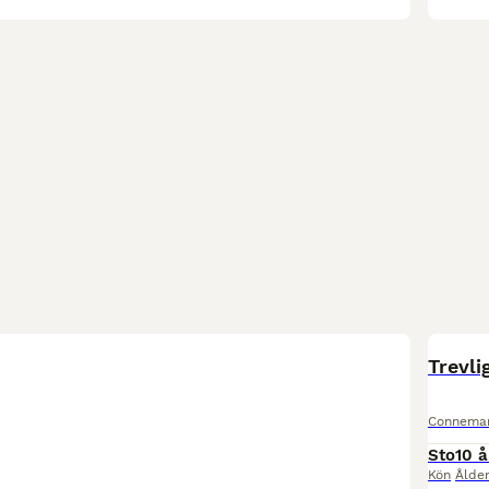
Trevli
Connema
Sto
10 å
Kön
Ålde