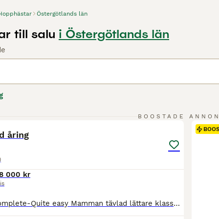
Hopphästar
Östergötlands län
 till salu
i Östergötlands län
de
g
1
BOOSTADE ANNO
BOO
 åring
)
8 000 kr
is
Sto Inter PKZ-Complete-Quite easy Mamman tävlad lättare klasser innan sida, mormorn tävlad upp till 1,35 innan hos sattes i aveln. Är Dolda fel försäkrade, avmaskad regelbundet. Lastar och åker med henne själv. Filmer finns Finns även föl från i år