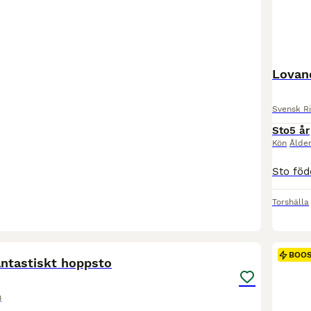
Lovan
Svensk R
Sto
5 år
Kön
Ålde
Torshälla
3
1
BOO
antastiskt hoppsto
)