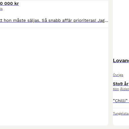
10 000 kr
is
Sänkt pris pga att hon måste säljas. Så snabb affär prioriteras! Jag har nu med ett tungt hjärta tagit beslutet att sälja min fantastiska Pisan efter 5 år tillsammans. PGA tidsbrist där jag både jobbat och pluggat på heltid, så har hon inte tävlats så mycket under senaste åren. Pisan är en dam med ett hjärta av guld som alltid gör sitt bästa och blir lite det man gör henn
Lovan
Övriga
Sto
9 år
Kön
Ålde
Tungelsta