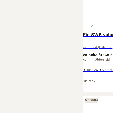
Fin SWB vala
Varmblod (Halvblod
Valack
3 år
168 
Kön
Ålder
Höjd
Hjälteby
MEDIUM