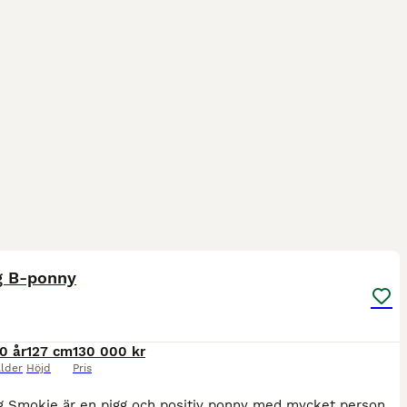
1
2
ST
g B-ponny
10 år
127 cm
130 000 kr
lder
Höjd
Pris
Simberg Smokie är en pigg och positiv ponny med mycket personlighet. Han snäll i all hantering så som klippa, sko, lasta, tvätta mm. Han är pigg men skulle aldrig få för sig att sticka. Vi har haft Smokie i 3,5 år och min dotter har mängder av segrar och placeringar upp till LB hoppning. Dom har även många fin rundor i LA o några placeringar. Smokie är en storhäst i mini