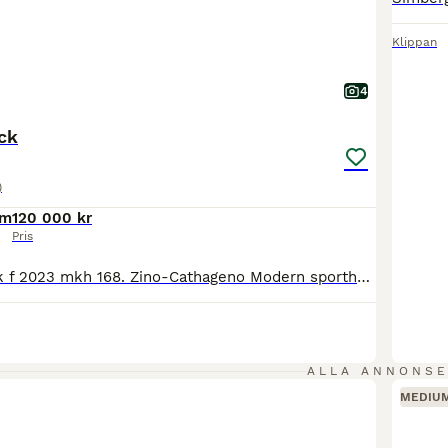
Klippan
4
ck
)
cm
120 000 kr
Pris
Brun SWB valack f 2023 mkh 168. Zino-Cathageno Modern sporthäst som är lätt i typen och korrekt exteriört. Löshoppar väldigt fint. Inridning påbörjad i skritt och trav. Genomförde 3årstest maj 2026. Frisk och sund individ som är snäll och okomplicerad i all hantering, van vid trafik och barn. Uppfödd på liten gård med mycket utevistelse i stora hagar med stock och sten
ALLA ANNONS
MEDIU