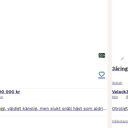
5
3åring
Welsh
00 000 kr
Valack
is
Kön
Å
”Puzzle” är en pigg, väldigt känslig, men sjukt snäll häst som aldrig skulle göra något dumt. Hon älskar att vara med och älskar att jobba. Väldigt okomplicerad i all hantering. Lite grövre i typen.
Vikbolan