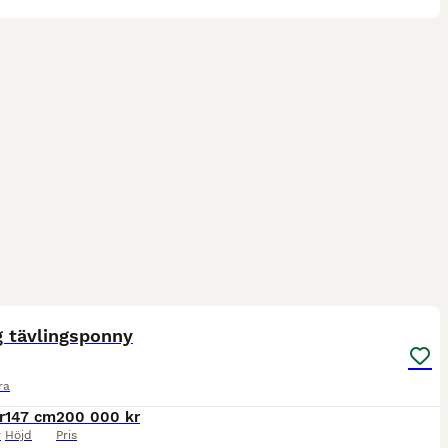
2
1
g tävlingsponny
ra
r
147 cm
200 000 kr
r
Höjd
Pris