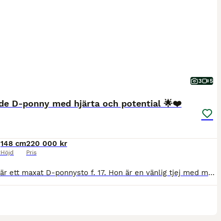
3
5
de D-ponny med hjärta och potential 🌟❤️
148 cm
220 000 kr
r
Höjd
Pris
”Chilli” är ett maxat D-ponnysto f. 17. Hon är en vänlig tjej med mycket power, stort språng och vägvinnande galopp. Hennes inställning är alltid att ta ryttaren till andra sidan hindret oavsett läge och hindertyp. Har gått t.o.m. 110/La både på Irland och i Sverige. Felfri start senast igår onsdag 6/8 på Kimstad. Hon tränar högre och känslan är att hon har enorm kapacitet