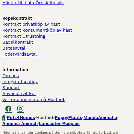
Hästar till salu Örnsköldsvik
Köpekontrakt
Kontrakt privatköp av häst
Kontrakt konsumentköp av häst
Kontrakt Utrustning
Sadelkontrakt
Betesavtal
Fodervärdsavtal
Information
Om oss
Integritetspolicy
Support
Användarvillkor
Varför annonsera på Hästnet
Pets4Homes
Hastnet
PuppyPlaats
MundoAnimalia
Annunci Animali
Lancaster Puppies
Hästnet använder cookies på denna webbplats för att förbättra din