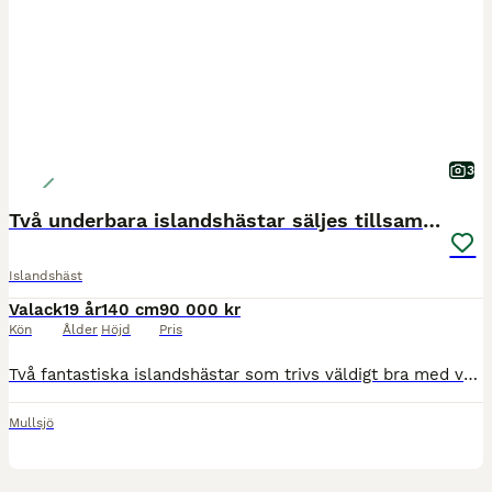
3
Två underbara islandshästar säljes tillsammans
Islandshäst
Valack
19 år
140 cm
90 000 kr
Kön
Ålder
Höjd
Pris
Två fantastiska islandshästar som trivs väldigt bra med varandra och de ska fortsätta få vara ett team. Refur 19 år Brunvit skäck 5-gångare Refur är en otroligt snäll och mysig häst med lätt för tölt
Mullsjö