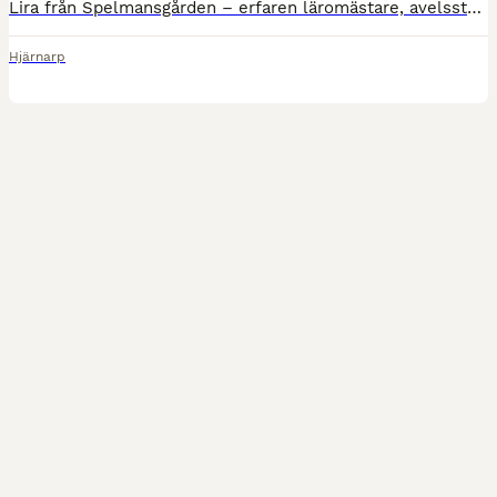
Lira från Spelmansgården – erfaren läromästare, avelssto och passraket Nu söker fantastiska Lira från Spelmansgården, född 2017, sitt nästa hem. Det här är ett ovanligt tillfälle att 🥕förvärva🥕 ett
Hjärnarp