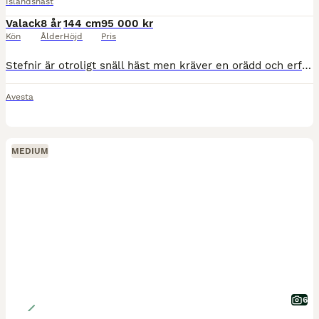
Islandshäst
Valack
8 år
144 cm
95 000 kr
Kön
Ålder
Höjd
Pris
Stefnir är otroligt snäll häst men kräver en orädd och erfaren ryttare då han har sin egen vilja, han är aldrig dum men väldigt bestämd och han vill gärna säga sitt och testa gränserna. När man hittat
Avesta
MEDIUM
6