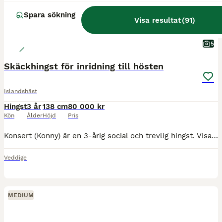
Spara sökning
Visa resultat
(
91
)
5
Skäckhingst för inridning till hösten
Islandshäst
Hingst
3 år
138 cm
80 000 kr
Kön
Ålder
Höjd
Pris
Konsert (Konny) är en 3-årig social och trevlig hingst. Visad på mönstring som 1-åring med 133 i poäng. Han har testat bett, gått korta promenader som handhäst och haft ryttare på ryggen två ggr utan
Veddige
MEDIUM