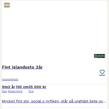
PRO
3
5
Fint islandssto 2år
Islandshäst
Sto
2 år
130 cm
35 000 kr
Kön
Ålder
Höjd
Pris
Mycket fint sto, social o nyfiken, står på unghäst bete och har tidigare gått på stort unghäst bete på Stenholmen . Åkt mycket transport, snäll att verka . Är efter fina Smyrill fra lian som tävlat VM