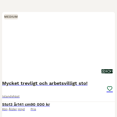
MEDIUM
5
1
Mycket trevligt och arbetsvilligt sto!
Islandshäst
Sto
13 år
141 cm
90 000 kr
Kön
Ålder
Höjd
Pris