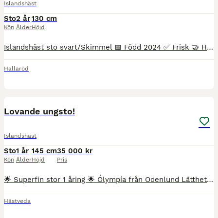
Islandshäst
Sto
2 år
130 cm
Kön
Ålder
Höjd
Islandshäst sto svart/Skimmel 📅 Född 2024 ✅ Frisk 🤝 Hanterad, social och framåt 🐴 Trevligt temperament går på lösdrift idag och fungerar bra i flock. Ingen fång eller eksem.
Hallaröd
4
Lovande ungsto!
Islandshäst
Sto
1 år
145 cm
35 000 kr
Kön
Ålder
Höjd
Pris
🌟 Superfin stor 1 åring 🌟 Ólympía från Odenlund Lätthet i steget, redan väldigt stor för sin ålder! lär hamna på runt 142-145 som vuxen skulle jag tippa på minst. ———————————————————————- U: Só
Hästveda