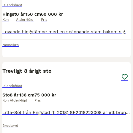
Islandshäst
Hingst
0 år
150 cm
60 000 kr
Kön
Ålder
Höjd
Pris
Lovande hingstämne med en spännande stam bakom sig. Pappa mökkvi är bedömd till 8,63 och har vm guld i speed pass. Kommer att bli stor och reslig. Helsystern från 2025 är vi mycket nöjda med då hon
Nossebro
3
2
Trevligt 8 årigt sto
Islandshäst
Sto
8 år
136 cm
75 000 kr
Kön
Ålder
Höjd
Pris
Litla-Sól från Engstad (f. 2018) SE2018223008 är ett brunt islandssto efter Hósías fra Engholm undan Smætla frá Mosfellsbæ. Ca 136-137 cm i mankhöjd. Hon är inriden i våras och har visat fina gångarte
Bredaryd