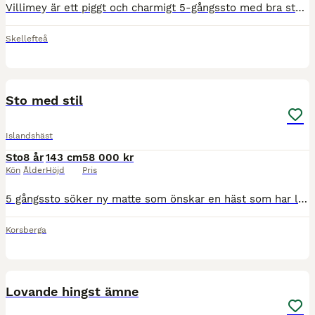
Villimey är ett piggt och charmigt 5-gångssto med bra stam, 141 cm hög. Hon har jämna, taktrena och välseparerade gångarter med aktion. Hon är pigg att rida men är samtidigt väldigt kontrollerbar och
Skellefteå
5
1
Sto med stil
Islandshäst
Sto
8 år
143 cm
58 000 kr
Kön
Ålder
Höjd
Pris
5 gångssto söker ny matte som önskar en häst som har lätt för alla gångarter men är inte tränad. Hon är mjuk att sitta på och mjuk i munnen. Har stora gångarter. Vi letar efter ett hem till henne där
Korsberga
4
Lovande hingst ämne