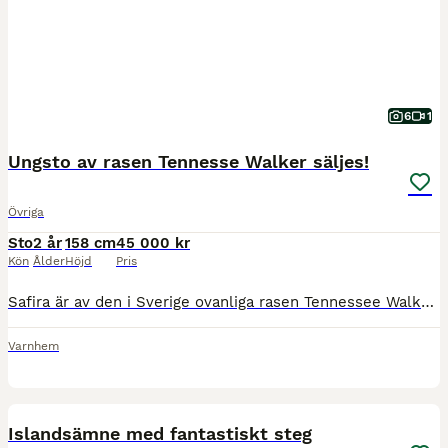
6
1
Ungsto av rasen Tennesse Walker säljes!
Övriga
Sto
2 år
158 cm
45 000 kr
Kön
Ålder
Höjd
Pris
Safira är av den i Sverige ovanliga rasen Tennessee Walker. Hon är född i augusti 2024 så ca 2 år gammal. Hon är vaccinerad, avmaskad och verkad enligt alla konstens regler. Mäter dryga 150 cm idag så
Varnhem
1
PRO
Islandsämne med fantastiskt steg