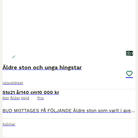
3
Äldre ston och unga hingstar
Islandshäst
Sto
21 år
140 cm
10 000 kr
Kön
Ålder
Höjd
Pris
BUD MOTTAGES PÅ FÖLJANDE Äldre ston som varit i avel många år och därmed inte varit ridhästar, är tänkta främst till sällskap, promenader eller liknande. Fux sto, bläs f 2002 mild och försiktig.
Kalmar
7
1