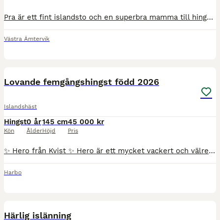
Pra är ett fint islandsto och en superbra mamma till hingstfölet Engill. Pra kom från Island för fyra år sedan, där skall hon ha använts av en äldre man till att valla får. Vi har ridit henne i skogen
Västra Ämtervik
9
Lovande femgångshingst född 2026
Islandshäst
Hingst
0 år
145 cm
45 000 kr
Kön
Ålder
Höjd
Pris
✨ Hero från Kvist ✨ Hero är ett mycket vackert och välrest hingstföl. Han är lätt i typen med stora och elastiska rörelser. Han visar massor med tölt och en välbalanserad galopp.
Harbo
3
1
Härlig islänning