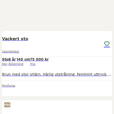
3
Vackert sto
Islandshäst
Sto
8 år
140 cm
75 000 kr
Kön
Ålder
Höjd
Pris
Brun med stor stjärn. Härlig utstrålning, feminint uttryck och supersött huvud! vaken och väldigt social och mysig. Sent inriden och nu under fortsatt träning. Trevlig i ridning och hantering. Mycke
Rimforsa
PRO