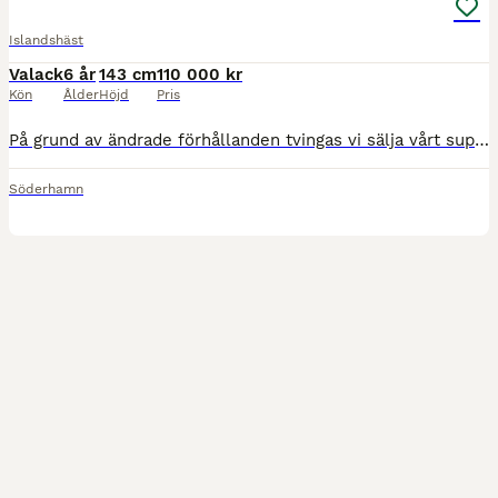
Islandshäst
Valack
6 år
143 cm
110 000 kr
Kön
Ålder
Höjd
Pris
På grund av ändrade förhållanden tvingas vi sälja vårt superämne Saeli 6 år. Det är en häst som verkligen måste upplevas på plats för att förstå hans fulla potential och utstrålning. ✨ Saeli – Charm
Söderhamn