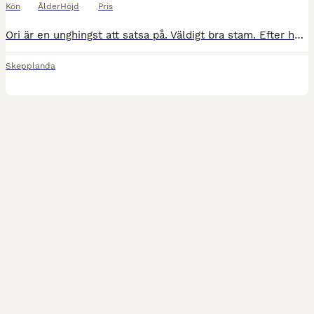
Kön
Ålder
Höjd
Pris
Ori är en unghingst att satsa på. Väldigt bra stam. Efter högt bedömda hästar på båda sidor och med tävlingsresultat på högsta nivå. Flera VM guld! Vacker kille med utstrålning och bra exteriör. Rör
Skepplanda