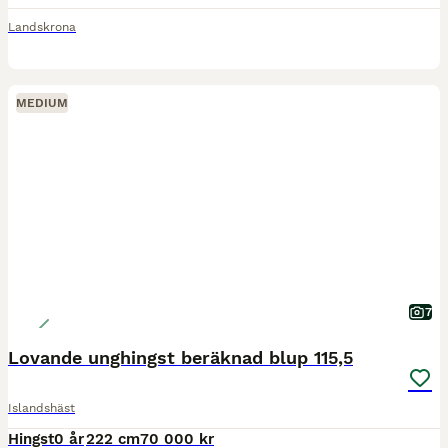
Landskrona
MEDIUM
7
Lovande unghingst beräknad blup 115,5
Islandshäst
Hingst
0 år
222 cm
70 000 kr