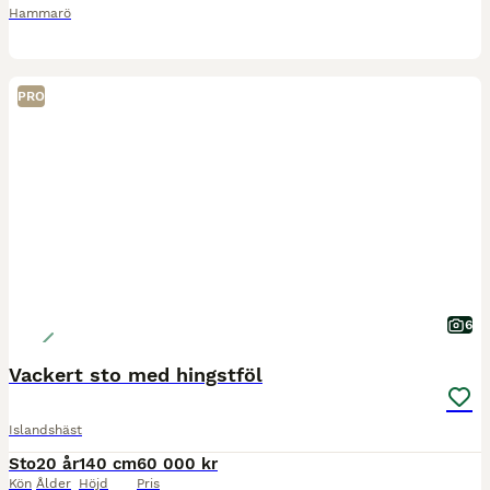
Hammarö
PRO
6
Vackert sto med hingstföl
Islandshäst
Sto
20 år
140 cm
60 000 kr
Kön
Ålder
Höjd
Pris