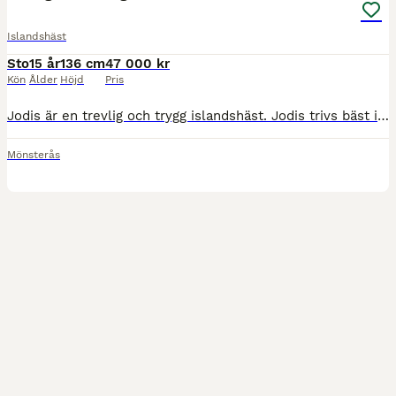
Islandshäst
Sto
15 år
136 cm
47 000 kr
Kön
Ålder
Höjd
Pris
Jodis är en trevlig och trygg islandshäst. Jodis trivs bäst i skogen, där hon kan utforska stigarna och njuta av omgivningen. Paddocken är inte riktigt hennes grej, så hon är verkligen en *utpräglad s
Mönsterås