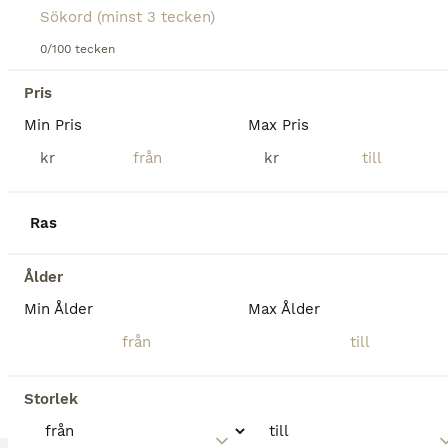
Kön
Ålder
Höjd
Pris
Vakri är en härlig kille med ett stort hjärta på rätt plats. Kommer bli stor med mycket man och svans och är brunblack med stjärn och snopp. Otroligt social, välhanterad och trevlig i flocken. Visat alla gångarter och har elastiska rörelser som är välbalanserade. Går nu i unghästflock och kan säkert få gå kvar. Hans mamma Vilja är bedömd och en härlig häst att rida/tävla o
0/100 tecken
Vollsjö
Pris
Min Pris
Max Pris
2
ALLA ANNONSER
kr
kr
Sällskapshäst alt häst att sätta igång
Ras
Islandshäst
Valack
11 år
140 cm
35 000 kr
Kön
Ålder
Höjd
Pris
Ålder
Min Ålder
Max Ålder
Feykir är en valack född 2015, 4 gångare. Han är inte igång i dagsläget sedan 1 år tillbaka pga graviditet utan har gått som sällskap till mina ponny. Kan stå på box och gå på lösdrift. Säljes som säl
Ellös
Storlek