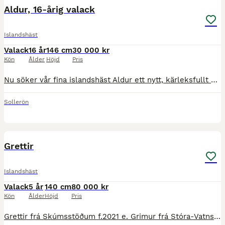
Aldur, 16-årig valack
Islandshäst
Valack
16 år
146 cm
30 000 kr
Kön
Ålder
Höjd
Pris
Nu söker vår fina islandshäst Aldur ett nytt, kärleksfullt hem. Aldur är en 16-årig fyrgångsvalack på cirka 146 cm i mankhöjd. Han är en mycket snäll, social och trevlig häst som älskar att bli ompys
Sollerön
2
Grettir
Islandshäst
Valack
5 år
140 cm
80 000 kr
Kön
Ålder
Höjd
Pris
Grettir frá Skúmsstöðum f.2021 e. Grimur frá Stóra-Vatnsskarði u. Fetta frá Skúmsstöðum Grettir är en trevlig fyrgångsvalack med stora fina grund gångarter. Töltar fint kortare sträckor men kräver me