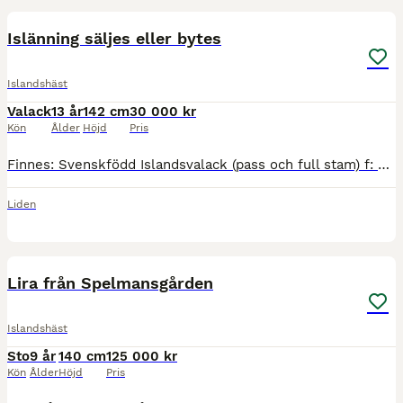
Islänning säljes eller bytes
Islandshäst
Valack
13 år
142 cm
30 000 kr
Kön
Ålder
Höjd
Pris
Finnes: Svenskfödd Islandsvalack (pass och full stam) f: 2013, ca 142 i mkh, rättställd, ej fång, eksem eller annat. Sent inriden ca 7-årsåldern (skritt, trav, galopp). Genomsnäll, men EJ nybörjarhäst
Liden
5
5
Lira från Spelmansgården
Islandshäst
Sto
9 år
140 cm
125 000 kr
Kön
Ålder
Höjd
Pris