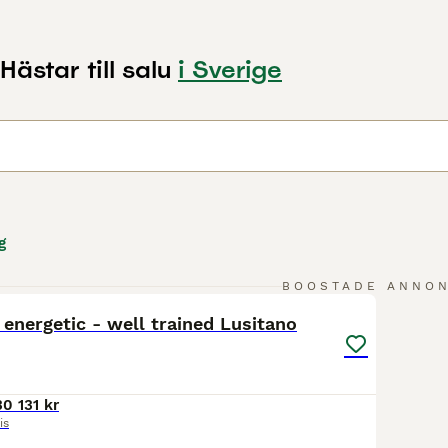
Hästar till salu
i Sverige
g
5
3
BOOSTADE ANNO
 energetic - well trained Lusitano
30 131 kr
is