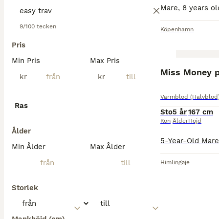
9/100 tecken
Köpenhamn
Pris
Min Pris
Max Pris
kr
kr
Varmblod (Halvblod
Ras
Sto
5 år
167 cm
Kön
Ålder
Höjd
Ålder
Min Ålder
Max Ålder
Himlingøje
Storlek