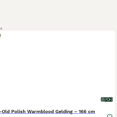
ER
M
7
2
r-Old Polish Warmblood Gelding – 166 cm