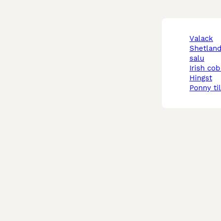
valack
shetlandsponny till
salu
irish cob
hingst
ponny ti