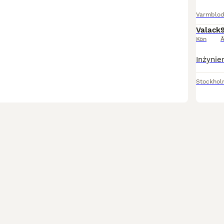
Varmblod
Valack
Kön
Å
Stockhol