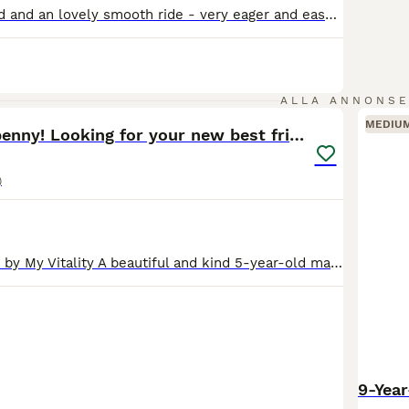
Mare, 8 years old and an lovely smooth ride - very eager and easy to teach new things. Price is 90.000 in DKK and 130.131 in SEK She is now in a private stable with her trainer in Denmark, Fredensborg. Her basic education is all complete. She is used to horse transporters and a very good girl with the farrier and also trained in lines. Her height is 157cm. Works lovel
2
4
ALLA ANNONS
MEDIU
Miss Money penny! Looking for your new best friend
)
5-Year-Old Mare by My Vitality A beautiful and kind 5-year-old mare by My Vitality with a lovely temperament and an easy-going attitude. She is sweet in every way and a pleasure to handle both in an
9-Yea