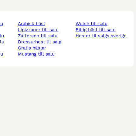
lu
arabisk häst
welsh till salu
lipizzaner till salu
billig häst till salu
alu
zafferano till salu
hester til salgs sverige
alu
dressurhest til salg
gratis hästar
lu
mustang till salu