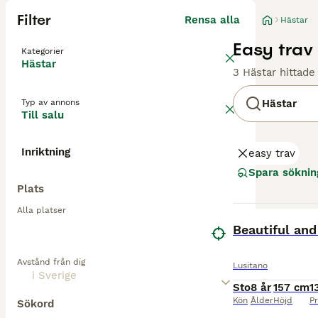
Filter
Rensa alla
Hästar
Easy trav 
Kategorier
Hästar
3 Hästar hittade
Typ av annons
Hästar
Till salu
Inriktning
easy trav
Spara söknin
Plats
Alla platser
BOOST
Beautiful and
Avstånd från dig
Lusitano
Sto
8 år
157 cm
1
Kön
Ålder
Höjd
Pr
Sökord