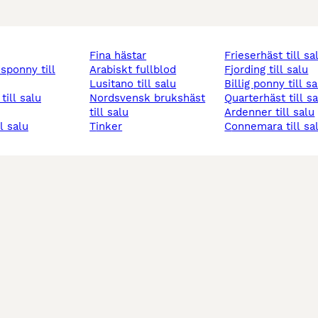
fina hästar
frieserhäst till sa
arabiskt fullblod
fjording till salu
lusitano till salu
billig ponny till s
 till salu
nordsvensk brukshäst
quarterhäst till s
till salu
ardenner till salu
ll salu
tinker
connemara till sa