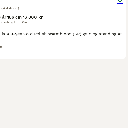
 (Halvblod)
9 år
166 cm
76 000 kr
lder
Höjd
Pris
Inżynier is a 9-year-old Polish Warmblood (SP) gelding standing at 166 cm. He is a well-built, comfortable horse with a kind temperament. This gentle gelding is well-schooled in the basics (walk, trot
m