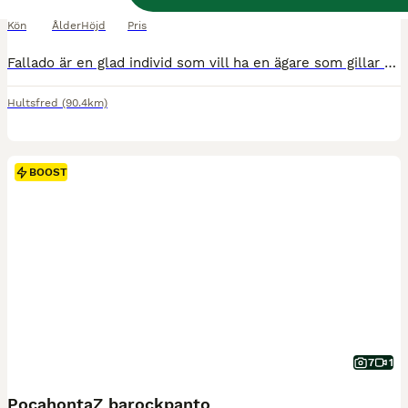
Valack
11 år
177 cm
180 000 kr
Kön
Ålder
Höjd
Pris
Fallado är en glad individ som vill ha en ägare som gillar att göra lite av varje. Dressyrstammad med super bra gång. Fallado älskar att hoppa och rida ut i skogen. När arbetet är varierat fungerar han som bäst. En häst med mycket utväxling och blod så är ingen nybörjar häst. Gillar att tävla och åka runt på träning så är han mycket nöjd. Vill gå med andra hästar i hagen
Hultsfred
(90.4km)
BOOST
7
1
PocahontaZ barockpanto