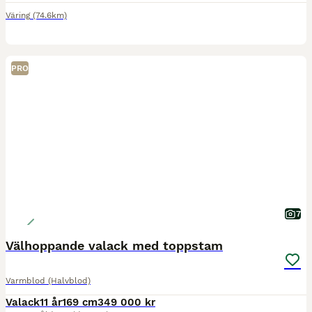
Väring
(74.6km)
PRO
7
Välhoppande valack med toppstam
Varmblod (Halvblod)
Valack
11 år
169 cm
349 000 kr