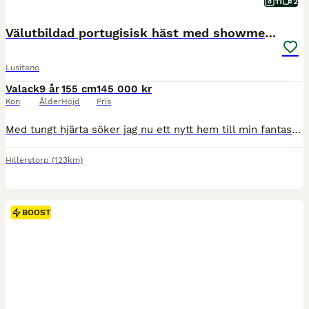
11
2
Välutbildad portugisisk häst med showmeriter
Lusitano
Valack
9 år
155 cm
145 000 kr
Kön
Ålder
Höjd
Pris
Med tungt hjärta söker jag nu ett nytt hem till min fantastiska portugisiska häst Nilton, 9 år (ONC-pass). Nilton är en mycket välutbildad häst med stor personlighet, energi och arbetsglädje. Han är modig och inte lättskrämd. Han är lätt för hjälperna och mycket responsiv, vilket gör att han uppskattar en mjuk, erfaren och välbalanserad ryttare. Hans fina utbildning och k
Hillerstorp
(123km)
BOOST