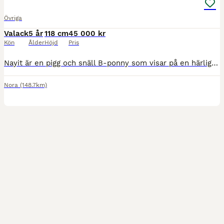
Övriga
Valack
5 år
118 cm
45 000 kr
Kön
Ålder
Höjd
Pris
Nayit är en pigg och snäll B-ponny som visar på en härlig inställning till arbete och ett fint temperament Han är tränad mycket från marken, framför allt tömkörd, och är väldigt lyhörd och lydig. Han tycker det är roligt att arbeta och är mån om att göra rätt. Han är inriden nu under sommaren och riden i alla tre gångarter, en process som har flutit på väldigt fint med Nay
Nora
(148.7km)