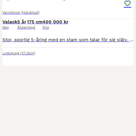
Varmblod (Halvblod)
Valack
5 år
175 cm
400 000 kr
Kön
Ålder
Höjd
Pris
Stor, sportig 5-åring med en stam som talar för sig själv. Försiktigt tagen pga sin storlek så endast startad ett fåtal gånger. Vid seriöst intresse kan fler bilder och filmer skickas.
Linköping
(27.2km)