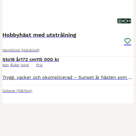
6
5
Hobbyhäst med utstrålning
Varmblod (Halvblod)
Sto
18 år
172 cm
115 000 kr
Kön
Ålder
Höjd
Pris
Trygg, vacker och okomplicerad – Sunset är hästen som passar lika bra för familjen som för ryttaren som vill utvecklas. En häst med fina gångarter, härlig ridkänsla och ett fantastiskt temperament, både på ridbanan och ute i skogen. Sunset är en pigg och positiv häst med härlig framåtbjudning och egen motor, utan att bli het eller stark. Hon är 172cm i mankhöjd och har st
Götene
(108.1km)