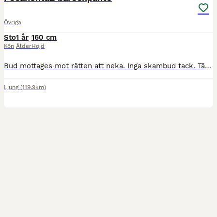
Övriga
Sto
1 år
160 cm
Kön
Ålder
Höjd
Bud mottages mot rätten att neka. Inga skambud tack. Tänkta priset va 55 men kan gå ner till 45 med snabb och smidig affär. Kan tänkas bytas men vill ha pengar i mellan till mig då vi skall köpa annat. ​Vacker och nätt pärla med härlig utstrålning söker nytt hem ​Kort om hästen: Manke:mamman 157 pappa 167 ​Kön: Sto ​Stam: Friser / Halvblod ​Typ: Nätt utseende, vacker gån
Ljung
(119.9km)