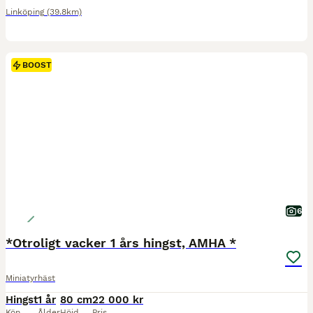
Linköping
(39.8km)
BOOST
6
*Otroligt vacker 1 års hingst, AMHA *
Miniatyrhäst
Hingst
1 år
80 cm
22 000 kr
Kön
Ålder
Höjd
Pris