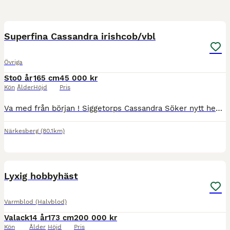
4
BOOST
Superfina Cassandra irishcob/vbl
Övriga
Sto
0 år
165 cm
45 000 kr
Kön
Ålder
Höjd
Pris
Va med från början ! Siggetorps Cassandra Söker nytt hem till hösten/vintern. Då är hon avmaskad, vacc, har pass. Hon är en framåt social stor ståtlig tjej ! En blickfångare! För fler bilder o mer info besök Facebook sidan Siggetorps Irishcob Priset är ink moms
Närkesberg
(80.1km)
4
2
Lyxig hobbyhäst
Varmblod (Halvblod)
Valack
14 år
173 cm
200 000 kr
Kön
Ålder
Höjd
Pris