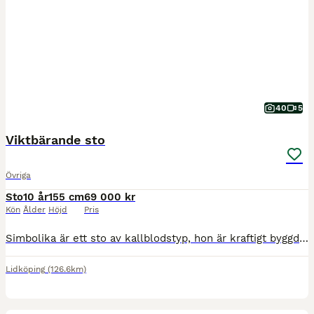
40
5
Viktbärande sto
Övriga
Sto
10 år
155 cm
69 000 kr
Kön
Ålder
Höjd
Pris
Simbolika är ett sto av kallblodstyp, hon är kraftigt byggd, är pigg att rida, hon är ganska välutbildad. I ridningen kräver hon en rutinerad ryttare, hon kan testa sin ryttare. Hon har gått med här i
Lidköping
(126.6km)