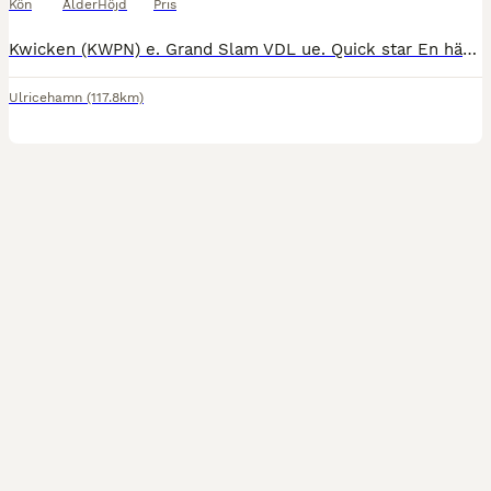
Kön
Ålder
Höjd
Pris
Kwicken (KWPN) e. Grand Slam VDL ue. Quick star En häst med mycket kapacitet som både är försiktig och modig. Hoppar alla hindertyper. Kan alla skolor i dressyren. Sent tagen som tävlingshäst då fö
Ulricehamn
(117.8km)