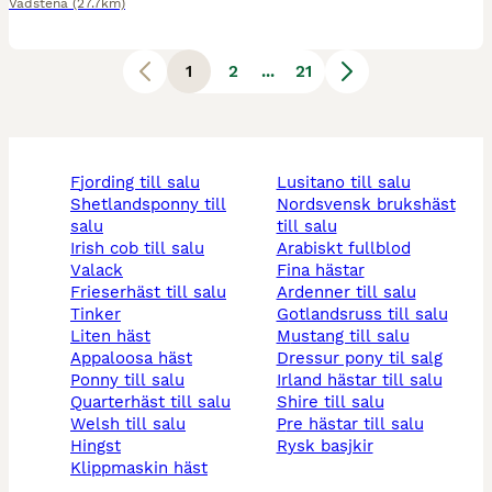
Vadstena
(27.7km)
1
2
...
21
fjording till salu
lusitano till salu
shetlandsponny till
nordsvensk brukshäst
salu
till salu
irish cob till salu
arabiskt fullblod
valack
fina hästar
frieserhäst till salu
ardenner till salu
tinker
gotlandsruss till salu
liten häst
mustang till salu
appaloosa häst
dressur pony til salg
ponny till salu
irland hästar till salu
quarterhäst till salu
shire till salu
welsh till salu
pre hästar till salu
hingst
rysk basjkir
klippmaskin häst