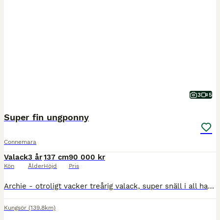
3
5
Super fin ungponny
Connemara
Valack
3 år
137 cm
90 000 kr
Kön
Ålder
Höjd
Pris
Archie - otroligt vacker treårig valack, super snäll i all hantering - inridning påbörjad för en månad sen utan några problem alls - han bara tuffar på. Pigg, glad och vaken, älskar att vara med där d
Kungsör
(139.8km)