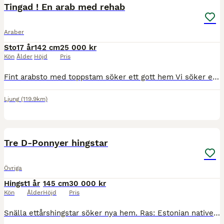
Tingad ! En arab med rehab
Araber
Sto
17 år
142 cm
25 000 kr
Kön
Ålder
Höjd
Pris
Fint arabsto med toppstam söker ett gott hem ​Vi söker ett kärleksfullt och varaktigt hem till vår fina häst. Hon har en utmärkt stam, ett trevligt temperament och en härlig attityd i alla lägen. ​Häl
Ljung
(119.9km)
1
Tre D-Ponnyer hingstar
Övriga
Hingst
1 år
145 cm
30 000 kr
Kön
Ålder
Höjd
Pris
Snälla ettårshingstar söker nya hem. Ras: Estonian native hästar 1. Namn: Eino mörkbrun hingst välproportionerad och trevlig individ. Beräknas bli D-ponny. Pris: 30 000kr. 2. Namn: Elvish brun hing