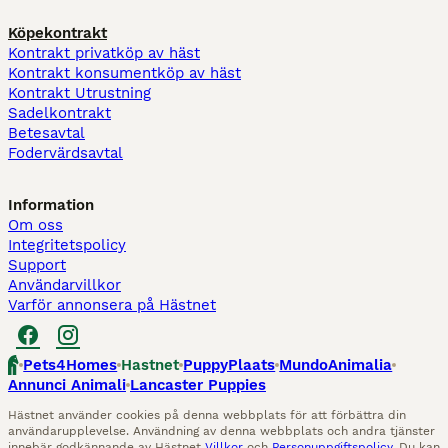
Köpekontrakt
Kontrakt privatköp av häst
Kontrakt konsumentköp av häst
Kontrakt Utrustning
Sadelkontrakt
Betesavtal
Fodervärdsavtal
Information
Om oss
Integritetspolicy
Support
Användarvillkor
Varför annonsera på Hästnet
Pets4Homes
Hastnet
PuppyPlaats
MundoAnimalia
Annunci Animali
Lancaster Puppies
Hästnet använder cookies på denna webbplats för att förbättra din
användarupplevelse. Användning av denna webbplats och andra tjänster
innebär godkännande av Hästnet
Villkor
och
Personuppgiftspolicy
. Du kan