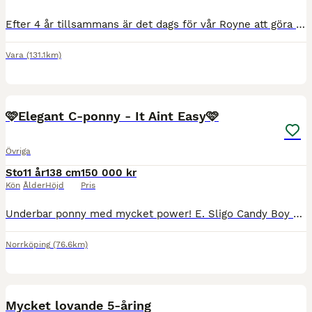
Efter 4 år tillsammans är det dags för vår Royne att göra någon annan ryttare lycklig. Elrohir (SWB) har en väldigt fin stam, f 2012. Ingen skadehistorik. Med rätt och orädd ryttare har Royne väld
Vara
(131.1km)
3
1
BOOST
🩷Elegant C-ponny - It Aint Easy🩷
Övriga
Sto
11 år
138 cm
150 000 kr
Kön
Ålder
Höjd
Pris
Underbar ponny med mycket power! E. Sligo Candy Boy u. My Mini Me Nu är det dags för vår fina C-ponny (138 cm) Easy, född 2015 att hitta ett nytt hem då ryttaren vuxit ur henne. Easy är en pigg, positiv och snäll ponny med mycket kvalitet. Hon passar för hoppning, dressyr och terräng och tycker om att arbeta & har mycket energi. I vardagen är hon snäll i all hantering,
Norrköping
(76.6km)
1
Mycket lovande 5-åring