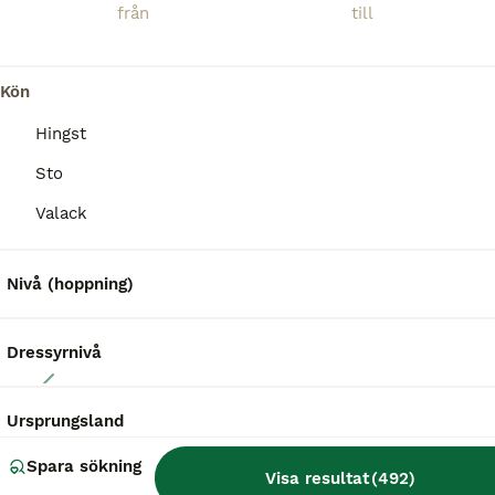
Kön
Hingst
BOOST
Sto
Valack
Nivå (hoppning)
Dressyrnivå
2
Multitalang
Ursprungsland
Spara sökning
Oldenburgare
Visa resultat
(
492
)