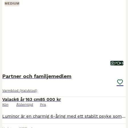
MEDIUM
7
3
Partner och familjemedlem
Varmblod (Halvblod)
Valack
6 år
163 cm
85 000 kr
Kön
Ålder
Höjd
Pris
Luminor är en charmig 6-åring med ett stabilt psyke som är mycket arbetsvillig. Han är väl utbildad och känslig för hjälperna, han är lätt att rida med lätta rörelser. Han har tävlat upp till 90 cm me