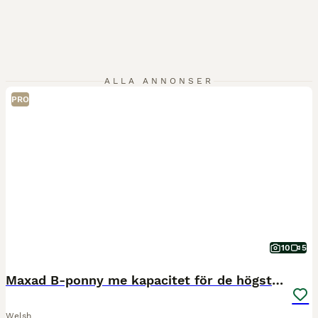
ALLA ANNONSER
PRO
10
5
Maxad B-ponny me kapacitet för de högsta klasserna
Welsh