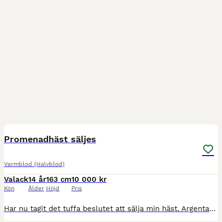
3
Promenadhäst säljes
Varmblod (Halvblod)
Valack
14 år
163 cm
10 000 kr
Kön
Ålder
Höjd
Pris
Har nu tagit det tuffa beslutet att sälja min häst. Argentas är ett 14:årigt importerat halvblod, med hjärtat på rätt ställe. På grund av strålbenshälta så kommer han inte hålla för hårdare ridning,