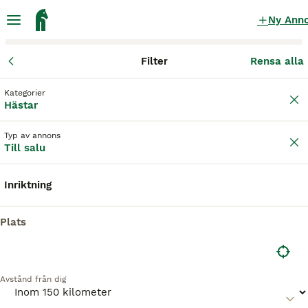
Ny Ann
Filter
Rensa alla
Hästar
Östergötlands län
Boxholm
Mjölby
Kategorier
Hästar till salu
i Mjölby
Hästar
492 Hästar hittade
Typ av annons
Till salu
Hästar
Filter
Inriktning
Spara sökning
Sortera
BOOSTADE ANNONSER
Plats
BOOST
Avstånd från dig