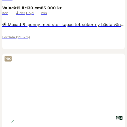
Valack
12 år
130 cm
85 000 kr
Kön
Ålder
Höjd
Pris
🌟 Maxad B-ponny med stor kapacitet söker ny bästa vän 🌟 Hooch är en maxad B-ponny med mycket kvalitet, personlighet och kapacitet. Han har tävlat upp till LB i hoppning och visar ännu mer potential
Lerdala
(91.3km)
PRO
4