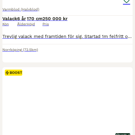
Varmblod (Halvblod)
Valack
6 år
170 cm
250 000 kr
Kön
Ålder
Höjd
Pris
Trevlig valack med framtiden för sig. Startad 1m felfritt och redo för 110. Endast tävlad senaste året. Snäll i all hantering. Besiktigad 25/6 på Mälaren Hästklinik i Linköping. Pris inkl. moms.
Norrköping
(72.5km)
BOOST