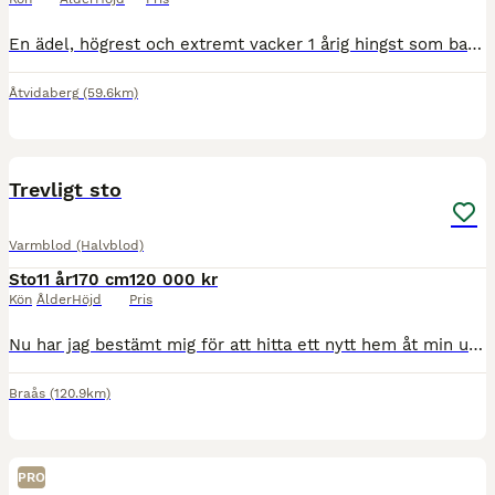
En ädel, högrest och extremt vacker 1 årig hingst som bara blir bättre och bättre. Något för den kräsne som letar efter det lilla extra, körning ,avel,utställning. Fantastiskt psyke, trevlig I hantering,klippning,verkning mm Väldigt trygg i sig själv. Går just nu ensam på bete bredvid ston utan problem har respekt för eltråd. Mamman är såld men hans pappa finns här på
Åtvidaberg
(59.6km)
3
2
BOOST
Trevligt sto
Varmblod (Halvblod)
Sto
11 år
170 cm
120 000 kr
Kön
Ålder
Höjd
Pris
Nu har jag bestämt mig för att hitta ett nytt hem åt min underbara häst Elly. Elly är ett 11 årigt sto e: Hiphop- ue: Stanford. Elly är en trevlig välriden tjej som tidigare tävlat upp till 130 hoppning. Mindre tävlad senare åren upp till 110. Hon är en häst som passar till mycket och finns absolut potential att kunna bli en fin dressyrhäst. Söker en ryttare som vill ha ro
Braås
(120.9km)
PRO