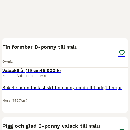
10
3
BOOST
Fin formbar B-ponny till salu
Övriga
Valack
6 år
119 cm
45 000 kr
Kön
Ålder
Höjd
Pris
Bukele är en fantastiskt fin ponny med ett härligt temperament och vilja att lära sig. Han är tränad mycket från marken och är väldigt lyhörd och lydig. Han tycker det är roligt att arbeta och han har ett otroligt fint temperament. Han är inriden nu under sommaren och riden i alla tre gångarter. Han är löshoppad och visar då på fin teknik och positiv inställning. Bukele är
Nora
(148.7km)
10
3
BOOST
Pigg och glad B-ponny valack till salu