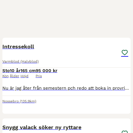
4
BOOST
Intressekoll
Varmblod (Halvblod)
Sto
10 år
165 cm
95 000 kr
Kön
Ålder
Höjd
Pris
Nu är jag åter från semestern pch redo att boka in provridning/möte. Det är väldigt många som hört av sig och är ni fortfarande intressearde av Anna så är ni välkomna att höra av er så bokar vi in from v 32 och framåt. Det blev inte riktigt som jag tänkt mig. Anna är en fantastikt trevlig tjej som inte vill något ont, men har lite för mycket nerv för min del. Världens sn
Nossebro
(135.9km)
2
3
BOOST
Snygg valack söker ny ryttare