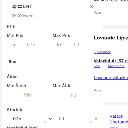
Vara
10/100 tecken
Pris
Min Pris
Max Pris
Lovande Lipi
kr
kr
Lipizzaner
Valack
4 år
157 
Ras
Kön
Ålder
Höjd
Ålder
Min Ålder
Max Ålder
Vara
Storlek
valack
shetlandsponny till
salu