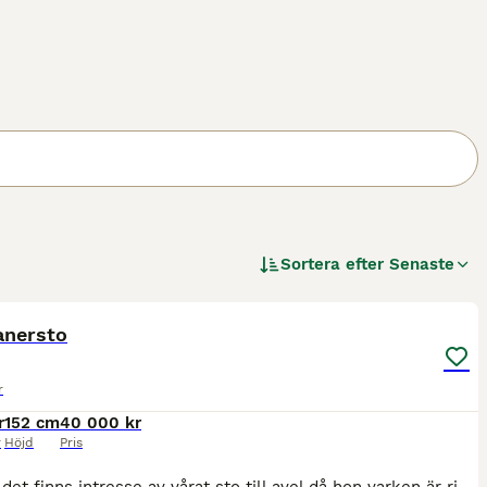
Sortera efter
Senaste
2
anersto
r
r
152 cm
40 000 kr
r
Höjd
Pris