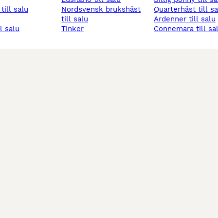
 till salu
nordsvensk brukshäst
quarterhäst till s
till salu
ardenner till salu
ll salu
tinker
connemara till sa