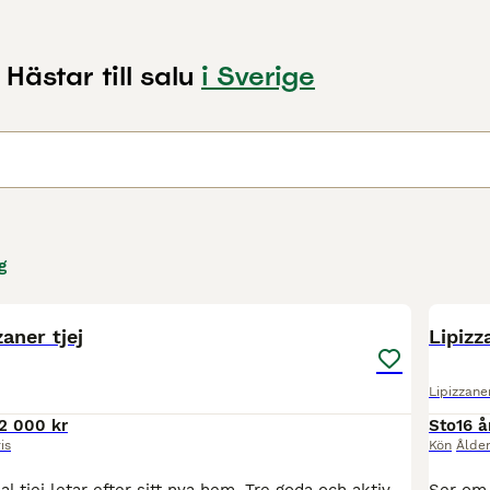
 Hästar till salu
i Sverige
g
2
1
aner tjej
Lipizz
Lipizzane
2 000 kr
Sto
16 å
is
Kön
Ålde