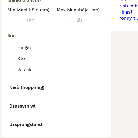
Mankhöjd (cm)
irish cob
Min Mankhöjd (cm)
Max Mankhöjd (cm)
hingst
ponny ti
Kön
Hingst
Sto
Valack
Nivå (hoppning)
Dressyrnivå
Ursprungsland