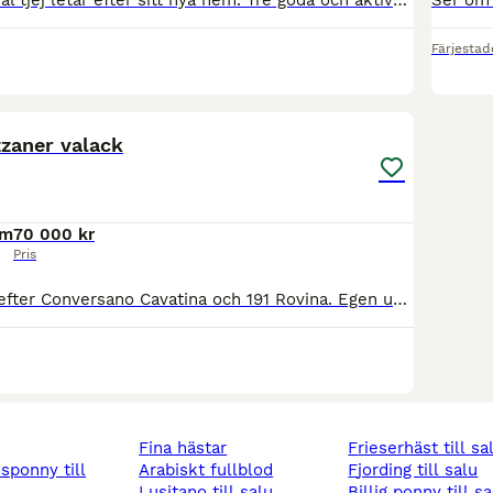
Nyfiken och social tjej letar efter sitt nya hem. Tre goda och aktiva gångarter och ett mycket trevligt lynne. Kommer alltid fram först i hagen, helst med ett litet gnägg och vill ha både kel och vill
Färjestad
5
zzaner valack
cm
70 000 kr
Pris
Lovande valack efter Conversano Cavatina och 191 Rovina. Egen uppfödning. Mycket trevligt lynne, okomplicerad i all hantering (tvätta, verka,lasta, hantera i stall). Tre harmoniska gångarter och en
fina hästar
frieserhäst till sa
arabiskt fullblod
fjording till salu
lusitano till salu
billig ponny till s