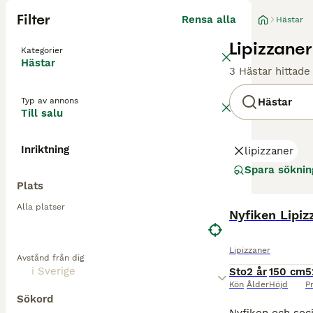
Filter
Rensa alla
Hästar
Lipizzaner
Kategorier
Hästar
3 Hästar hittade
Typ av annons
Hästar
Till salu
Inriktning
lipizzaner
Spara söknin
Plats
Alla platser
Nyfiken Lipizz
Lipizzaner
Avstånd från dig
Sto
2 år
150 cm
5
Kön
Ålder
Höjd
Pr
Sökord