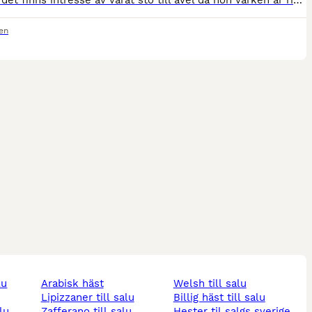
Ser om det finns intresse av vårat sto till avel då hon varken är riden eller körd men har flera i släkten som vi har tävlat i körning, dressyr, hoppning o fälttävlan Kontakt i första hand på meddelan
en
lu
arabisk häst
welsh till salu
lipizzaner till salu
billig häst till salu
alu
zafferano till salu
hester til salgs sverige