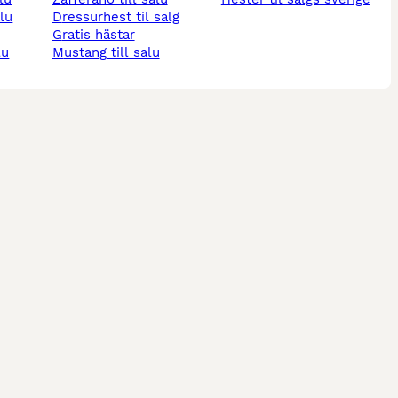
alu
dressurhest til salg
gratis hästar
lu
mustang till salu