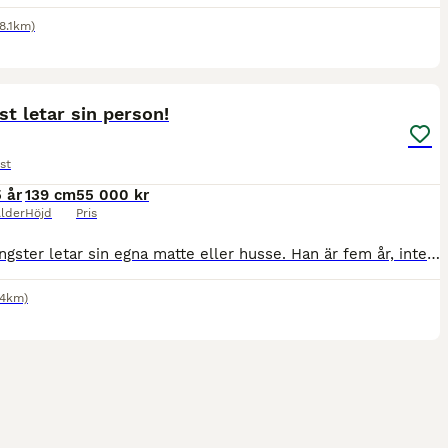
18.1km)
3
t letar sin person!
st
5 år
139 cm
55 000 kr
lder
Höjd
Pris
Fina Gangster letar sin egna matte eller husse. Han är fem år, inte inriden så det är tillfälle nu att starta direkt och forma honom som man vill. Han kommer absolut passa till tävlibg eller lyxig rid
.4km)