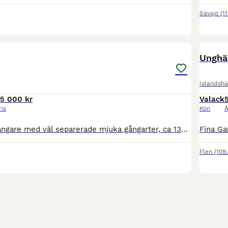
Sävsjö
(1
3
4
Unghäs
Islandshä
5 000 kr
Valack
ris
Kön
Å
🌼 Sto 13 år, 4 gångare med väl separerade mjuka gångarter, ca 135 cm. 🌼Pigg och framåt men tydlig broms. Familjehäst, van att bli ledd med mindre barn men utan ledare bra med något mer rutinerade b
Flen
(109