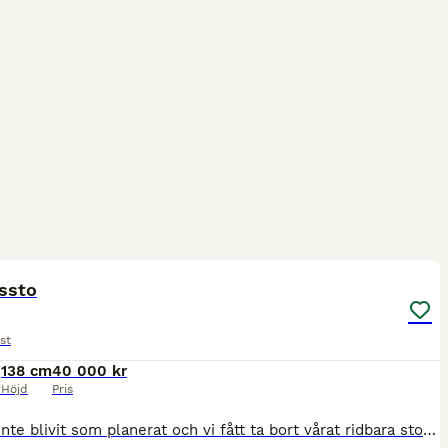
2
ssto
st
138 cm
40 000 kr
r
Höjd
Pris
Då det inte blivit som planerat och vi fått ta bort vårat ridbara sto så behöver vi se oss om efter ett nytt hem till Donna. Musblackskäck. Blir över 140 i mankhöjd. Vaccinerad och verkad regelbundet