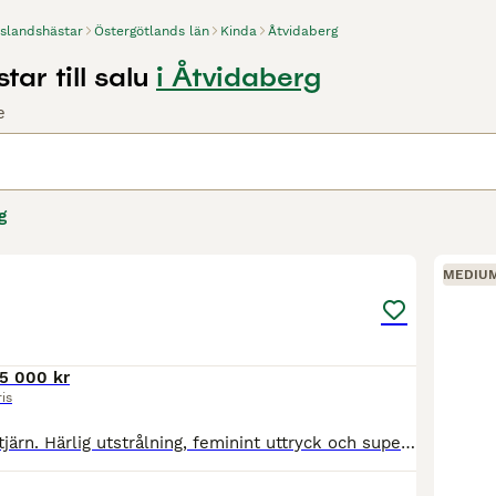
Islandshästar
Östergötlands län
Kinda
Åtvidaberg
tar till salu
i Åtvidaberg
e
g
3
MEDIU
5 000 kr
ris
Brun med stor stjärn. Härlig utstrålning, feminint uttryck och supersött huvud! vaken och väldigt social och mysig. Sent inriden och nu under fortsatt träning. Trevlig i ridning och hantering. Mycke