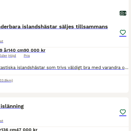
3
derbara islandshästar säljes tillsammans
st
9 år
140 cm
90 000 kr
lder
Höjd
Pris
Två fantastiska islandshästar som trivs väldigt bra med varandra och de ska fortsätta få vara ett team. Refur 19 år Brunvit skäck 5-gångare Refur är en otroligt snäll och mysig häst med lätt för tölt
133.8km)
3
1
 islänning
st
r
136 cm
47 000 kr