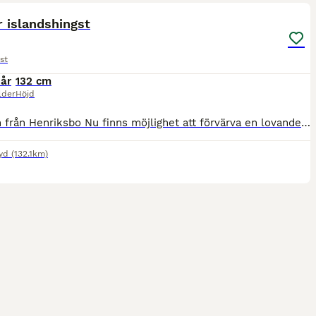
 islandshingst
st
 år
132 cm
lder
Höjd
Greifinn från Henriksbo Nu finns möjlighet att förvärva en lovande ung islandshingst med intressant och välkänd stam. Greifinn är efter Ívi från Stenshult, med Sörli från Skåneyland som farfar oc
ryd
(132.1km)