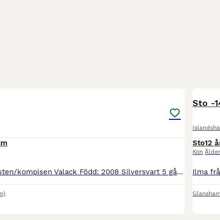
1
Sto -1
Islandshä
cm
Sto
12 å
Kön
Ålde
Finaste familjhästen/kompisen Valack Född: 2008 Silversvart 5 gångarter, inte tränat på passen eller trav men vill man kan man få fram båda om man tränar. Snäll men kan testa lite. Ingen fång eller
m)
Glansha
6