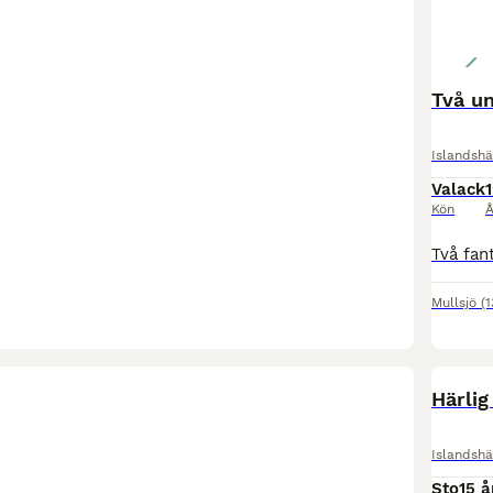
Två un
Islandshä
Valack
1
Kön
Å
Mullsjö
(
Härlig
Islandshä
Sto
15 å