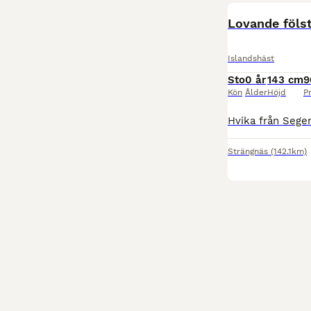
Lovande fölst
Islandshäst
Sto
0 år
143 cm
9
Kön
Ålder
Höjd
Pr
Strängnäs
(142.1km)