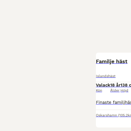
Familje häst
Islandshäst
Valack
18 år
138 
Kön
Ålder
Höjd
Oskarshamn
(105.2k