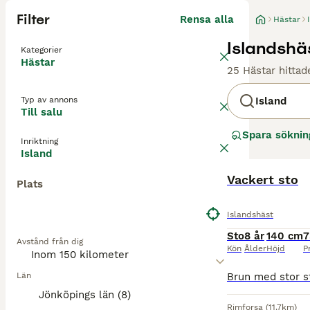
Filter
Rensa alla
Hästar
Islandshäs
Kategorier
Hästar
25 Hästar hittad
Typ av annons
Island
Till salu
Spara söknin
Inriktning
Island
Vackert sto
Plats
Islandshäst
Sto
8 år
140 cm
7
Avstånd från dig
Kön
Ålder
Höjd
P
Län
Jönköpings län (8)
Rimforsa
(11.7km)