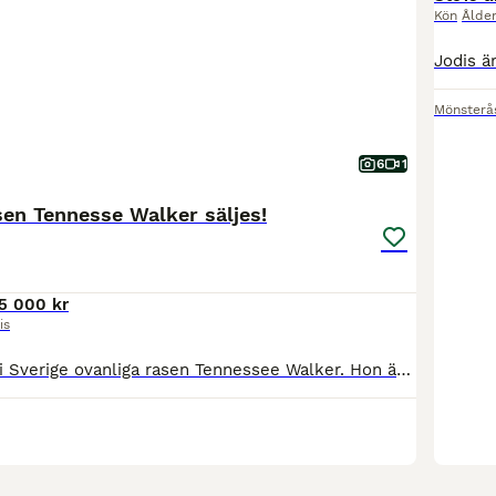
Kön
Ålde
Mönsterå
6
1
sen Tennesse Walker säljes!
5 000 kr
is
Safira är av den i Sverige ovanliga rasen Tennessee Walker. Hon är född i augusti 2024 så ca 2 år gammal. Hon är vaccinerad, avmaskad och verkad enligt alla konstens regler. Mäter dryga 150 cm idag så