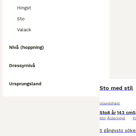
Hingst
Sto
Valack
Nivå (hoppning)
Dressyrnivå
Ursprungsland
Sto med stil
Islandshäst
Sto
8 år
143 cm
5
Kön
Ålder
Höjd
Pr