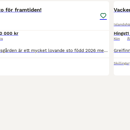
PRO
o för framtiden!
Vacker
Islandshä
0 000 kr
Hingst
1
is
Kön
Å
Hvika från Segersgården är ett mycket lovande sto född 2026 med attraktiv färgsättning – fux med bläs och tre vita ben. Hon kan dessutom komma att få ljusa ögon, även om det ännu är för tidigt att säg
Skillinga