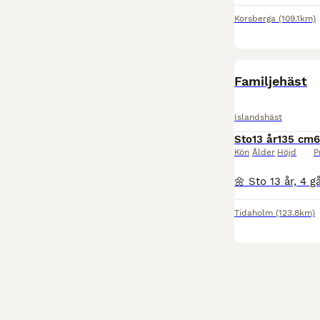
Korsberga
(109.1km)
Familjehäst
Islandshäst
Sto
13 år
135 cm
6
Kön
Ålder
Höjd
P
Tidaholm
(123.8km)