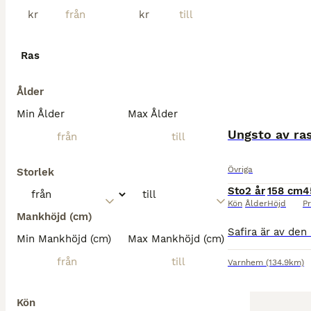
kr
kr
Ras
Ålder
Min Ålder
Max Ålder
Ungsto av ra
Övriga
Storlek
Sto
2 år
158 cm
4
Kön
Ålder
Höjd
Pr
Mankhöjd (cm)
Min Mankhöjd (cm)
Max Mankhöjd (cm)
Varnhem
(134.9km)
Kön