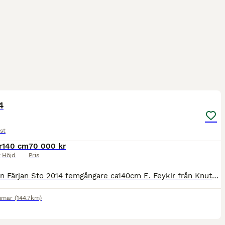
1
4
st
r
140 cm
70 000 kr
r
Höjd
Pris
Ilma från Färjan Sto 2014 femgångare ca140cm E. Feykir från Knutshyttan U. Jódís fra Ytri-Hofdölum Ej till barn eller nybörjare. Behöver aktiveras! Finns i Örebro En tuff tjej som behöver en trygg o
mmar
(144.7km)
1