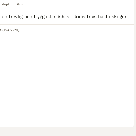
r
Höjd
Pris
Jodis är en trevlig och trygg islandshäst. Jodis trivs bäst i skogen, där hon kan utforska stigarna och njuta av omgivningen. Paddocken är inte riktigt hennes grej, så hon är verkligen en *utpräglad s
s
(124.2km)