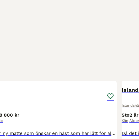
5
1
Island
Islandshä
8 000 kr
Sto
2 år
is
Kön
Ålde
5 gångssto söker ny matte som önskar en häst som har lätt för alla gångarter men är inte tränad. Hon är mjuk att sitta på och mjuk i munnen. Har stora gångarter. Vi letar efter ett hem till henne där