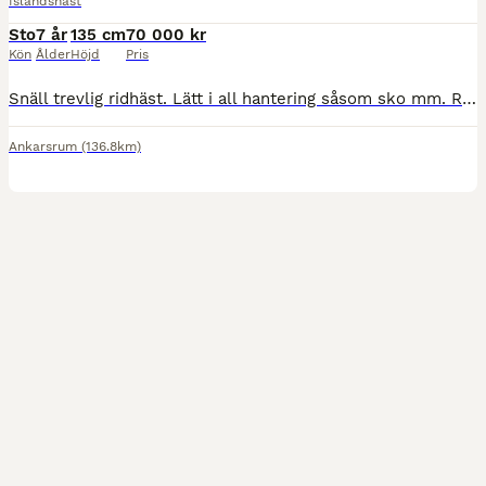
Islandshäst
Sto
7 år
135 cm
70 000 kr
Kön
Ålder
Höjd
Pris
Snäll trevlig ridhäst. Lätt i all hantering såsom sko mm. Ridits av ungdom. Silversvart skäck med stor stj. (Lånas ej ut)
Ankarsrum
(136.8km)