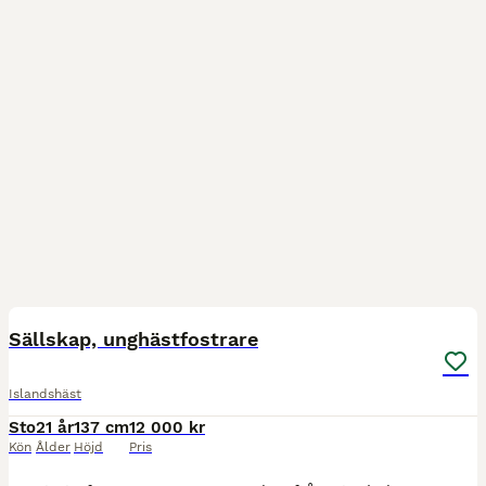
4
Sällskap, unghästfostrare
Islandshäst
Sto
21 år
137 cm
12 000 kr
Kön
Ålder
Höjd
Pris