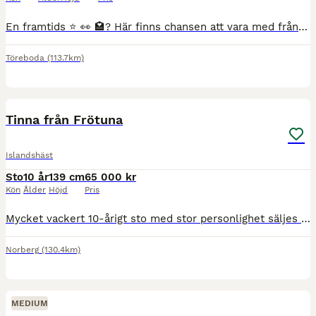
En framtids ⭐ 👀 🏩? ​Här finns chansen att vara med från början och 🐎 en fantastiskt fin, 3-årig unghingst med framtiden för sig. Alfakongur är en individ med hög utvecklingspotential och ett fanta
Töreboda
(113.7km)
3
Tinna från Frötuna
Islandshäst
Sto
10 år
139 cm
65 000 kr
Kön
Ålder
Höjd
Pris
Mycket vackert 10-årigt sto med stor personlighet säljes till rätt köpare. Mycket känslig typ. Ej för nybörjare. Pigg och framåt. Snäll att sköta och sko. Van att ridas ensam, med kompis och i trafik
Norberg
(130.4km)
MEDIUM