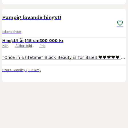
11
1
Pampig lovande hingst!
Islandshäst
Hingst
4 år
145 cm
300 000 kr
Kön
Ålder
Höjd
Pris
”Once in a lifetime” Black Beauty is for Sale!! 🖤🖤🖤🖤🖤 Finns även en skimmel, nykastrerad ung och fräsch! Syns på bilderna, just nu 125 000 kr
Stora Sundby
(38.9km)