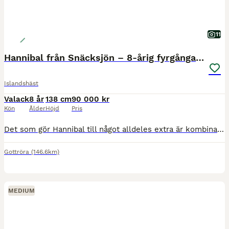
11
Hannibal från Snäcksjön – 8-årig fyrgångare
Islandshäst
Valack
8 år
138 cm
90 000 kr
Kön
Ålder
Höjd
Pris
Det som gör Hannibal till något alldeles extra är kombinationen av hans otroliga utstrålning, stora steg och hans fantastiska psyke. När man ber om det finns kraften, snabbheten och energin. Däremell
Gottröra
(146.6km)
MEDIUM