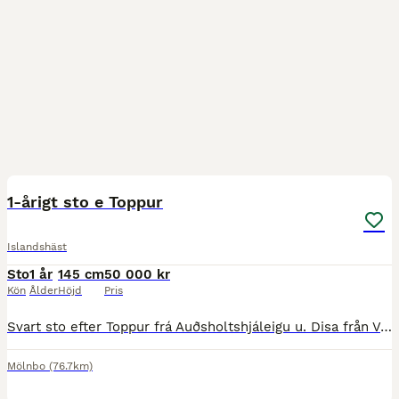
3
1-årigt sto e Toppur
Islandshäst
Sto
1 år
145 cm
50 000 kr
Kön
Ålder
Höjd
Pris
Svart sto efter Toppur frá Auðsholtshjáleigu u. Disa från Väsby Stuteri. En feminin och långbent unghäst med trevligt temperament och utstrålning. I stammen finns bland annat Víglundur frá Vestra-Fíf
Mölnbo
(76.7km)