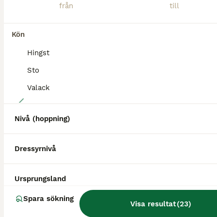
Kön
Hingst
Sto
Valack
5
Snällaste killen söker sin nya bästa vän
Nivå (hoppning)
Islandshäst
Dressyrnivå
Valack
8 år
144 cm
95 000 kr
Kön
Ålder
Höjd
Pris
Ursprungsland
Stefnir är otroligt snäll häst men kräver en orädd och erfaren ryttare då han har sin egen vilja, han är aldrig dum men väldigt bestämd och han vill gärna säga sitt och testa gränserna. När man hittat
Spara sökning
Visa resultat
(
23
)
Avesta
(136.6km)