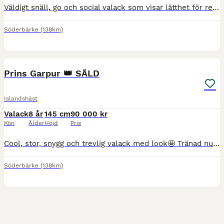
Väldigt snäll, go och social valack som visar lätthet för ren tölt, trav och galopp. Spännande att se honom utvecklas vidare! En riktig oslipad diamant, unikt tillfälle för dig som vill vara med frå
Söderbärke
(138km)
8
4
Prins Garpur 👑 SÅLD
Islandshäst
Valack
8 år
145 cm
90 000 kr
Kön
Ålder
Höjd
Pris
Cool, stor, snygg och trevlig valack med look🤩 Tränad nu en månad av hippolog. F🏝️r kurser, tävling eller njuta av härliga turer i skogen med. 8 år, femgångare, rids idag som fyrgångare. Tjo
Söderbärke
(138km)