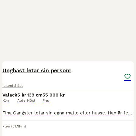
3
Unghäst letar sin person!
Islandshäst
Valack
5 år
139 cm
55 000 kr
Kön
Ålder
Höjd
Pris
Fina Gangster letar sin egna matte eller husse. Han är fem år, inte inriden så det är tillfälle nu att starta direkt och forma honom som man vill. Han kommer absolut passa till tävlibg eller lyxig rid
Flen
(31.9km)