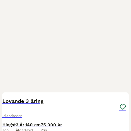
4
Lovande 3 åring
Islandshäst
Hingst
3 år
140 cm
75 000 kr
Kön
Ålder
Höjd
Pris