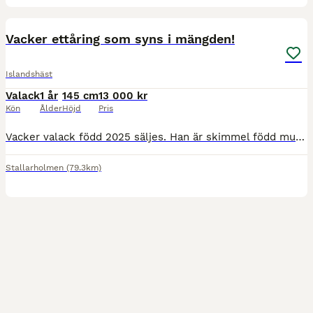
6
Vacker ettåring som syns i mängden!
Islandshäst
Valack
1 år
145 cm
13 000 kr
Kön
Ålder
Höjd
Pris
Vacker valack född 2025 säljes. Han är skimmel född musblackskäck och visar redan ett otroligt lynne och fina gångarter! Han står på Island där han går i stor flock och min tanke var att han skulle
Stallarholmen
(79.3km)