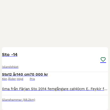
1
Sto -14
Islandshäst
Sto
12 år
140 cm
70 000 kr
Kön
Ålder
Höjd
Pris
Ilma från Färjan Sto 2014 femgångare ca140cm E. Feykir från Knutshyttan U. Jódís fra Ytri-Hofdölum Ej till barn eller nybörjare. Behöver aktiveras! Finns i Örebro En tuff tjej som behöver en trygg o
Glanshammar
(68.2km)