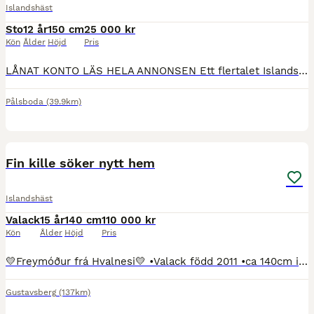
Islandshäst
Sto
12 år
150 cm
25 000 kr
Kön
Ålder
Höjd
Pris
LÅNAT KONTO LÄS HELA ANNONSEN Ett flertalet Islandshästar säljes. Priser från 25tusen och uppåt. RING eller smsa vid intresse pga lånat konto 0760181047 Mer info om varje häst finns på våran Faceboo
Pålsboda
(39.9km)
4
Fin kille söker nytt hem
Islandshäst
Valack
15 år
140 cm
110 000 kr
Kön
Ålder
Höjd
Pris
💛Freymóður frá Hvalnesi💛 •Valack född 2011 •ca 140cm i mankhöjd •5-gångare men riden mest som 4-gångare klockren takt i tölten ALLTID!! Fin trav, vägvinnande skritt och härlig galopp som är enkel a
Gustavsberg
(137km)