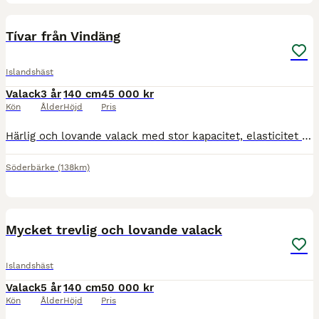
4
2
Tívar från Vindäng
Islandshäst
Valack
3 år
140 cm
45 000 kr
Kön
Ålder
Höjd
Pris
Härlig och lovande valack med stor kapacitet, elasticitet och stort register i sina rörelser, med plus för lynne. Priset sänkt! Svenskfödd Född 2023 Läs hela texten för mer info. Tyvärr så har de
Söderbärke
(138km)
8
Mycket trevlig och lovande valack
Islandshäst
Valack
5 år
140 cm
50 000 kr
Kön
Ålder
Höjd
Pris