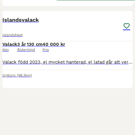
1
Islandsvalack
Islandshäst
Valack
3 år
130 cm
40 000 kr
Kön
Ålder
Höjd
Pris
Valack född 2023, ej mycket hanterad, ej latad går att verka och har inte blivit skodd. Skadefri. Söker ett förevigt hem där man har tid och kunskap då jag ej längre har tiden så det räcker till.
Gyttorp
(98.3km)