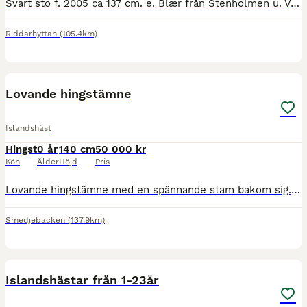
Svart sto f. 2005 ca 137 cm. e. Blær från Stenholmen u. Vordis från Broaskog Hon har varit avelssto större delen av sitt liv, hon fått 8 föl och igångsatt hos dåvarande ägaren i dec 2023 efter blivi
Riddarhyttan
(105.4km)
3
Lovande hingstämne
Islandshäst
Hingst
0 år
140 cm
50 000 kr
Kön
Ålder
Höjd
Pris
Lovande hingstämne med en spännande stam bakom sig. Fina proportioner, långbent och byggd i "uppförsbacke". Rör sig flott, visar fina gångarter där framförallt tölten och galoppen har utmärkt sig lite
Smedjebacken
(137.9km)
7
Islandshästar från 1-23år