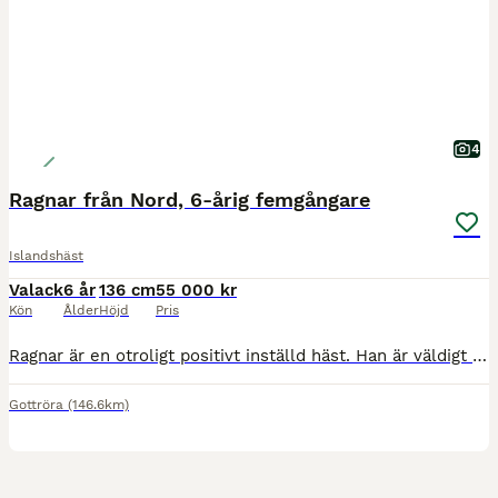
4
Ragnar från Nord, 6-årig femgångare
Islandshäst
Valack
6 år
136 cm
55 000 kr
Kön
Ålder
Höjd
Pris
Ragnar är en otroligt positivt inställd häst. Han är väldigt lättlärd och tycker att allt nytt är roligt. Han är arbetsvillig, otroligt social och har ett mycket stabilt psyke. Han har stort förtroend
Gottröra
(146.6km)