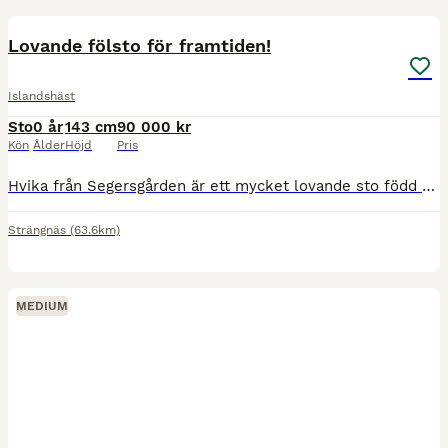
6
Lovande fölsto för framtiden!
Islandshäst
Sto
0 år
143 cm
90 000 kr
Kön
Ålder
Höjd
Pris
Hvika från Segersgården är ett mycket lovande sto född 2026 med attraktiv färgsättning – fux med bläs och tre vita ben. Hon kan dessutom komma att få ljusa ögon, även om det ännu är för tidigt att säg
Strängnäs
(63.6km)
MEDIUM