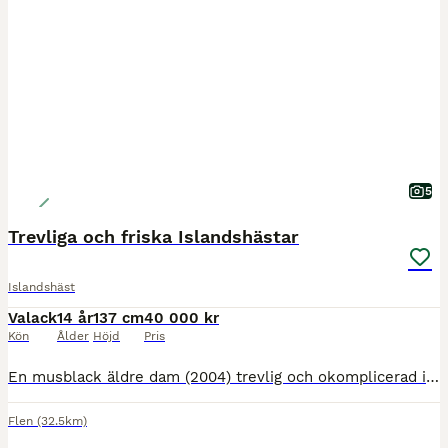
5
Trevliga och friska Islandshästar
Islandshäst
Valack
14 år
137 cm
40 000 kr
Kön
Ålder
Höjd
Pris
En musblack äldre dam (2004) trevlig och okomplicerad i all hantering, inriden. Har två föl efter sig, fin stam. Och en brun herre (2012) med härlig personlighet, ej inriden men skulle bli en väldig
Flen
(32.5km)