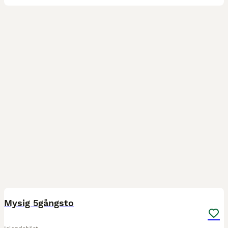
3
Mysig 5gångsto