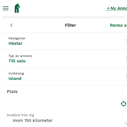
Ny Ann
Filter
Rensa a
Hästar
Islandshästar
Södermanlands län
Katrineholm
Katr
Kategorier
Islandshästar till salu
i Katrineholm
Hästar
23 Hästar hittade
Typ av annons
Till salu
Island
Filter
Inriktning
Spara sökning
Sortera
Island
Plats
Denna annons är inte längre tillgänglig.
Vi har omdirigerat dig till sökresultat med liknande
parametrar.
Avstånd från dig
3