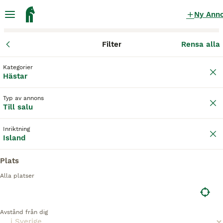
Ny Ann
Filter
Rensa alla
Hästar
Islandshästar
Kategorier
Silversvart Islandshästar till salu
i Sverige
Hästar
4 Hästar hittade
Typ av annons
Till salu
1
Island
Filter
Inriktning
Island
silversvart
Spara sökning
Sortera
Plats
1
4
Alla platser
Femgångshäst
Avstånd från dig
Islandshäst