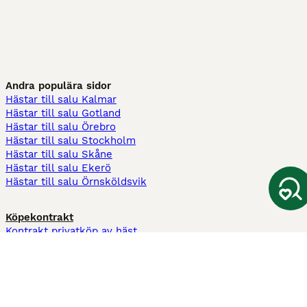
Andra populära sidor
Hästar till salu Kalmar
Hästar till salu Gotland
Hästar till salu Örebro
Hästar till salu Stockholm
Hästar till salu Skåne
Hästar till salu Ekerö
Hästar till salu Örnsköldsvik
Köpekontrakt
Kontrakt privatköp av häst
Kontrakt konsumentköp av häst
Kontrakt Utrustning
Sadelkontrakt
Betesavtal
Fodervärdsavtal