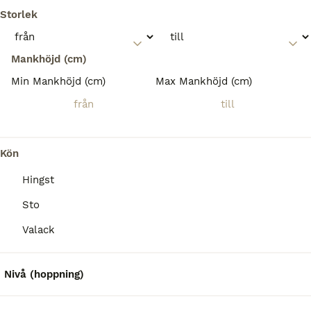
Storlek
Mankhöjd (cm)
Min Mankhöjd (cm)
Max Mankhöjd (cm)
Kön
Hingst
Sto
8
Valack
Gimli från Kronekra
Nivå (hoppning)
Islandshäst