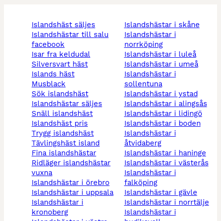
islandshäst säljes
islandshästar i skåne
islandshästar till salu
islandshästar i
facebook
norrköping
isar fra keldudal
islandshästar i luleå
silversvart häst
islandshästar i umeå
islands häst
islandshästar i
musblack
sollentuna
sök islandshäst
islandshästar i ystad
islandshästar säljes
islandshästar i alingsås
snäll islandshäst
islandshästar i lidingö
islandshäst pris
islandshästar i boden
trygg islandshäst
islandshästar i
tävlingshäst island
åtvidaberg
fina islandshästar
islandshästar i haninge
ridläger islandshästar
islandshästar i västerås
vuxna
islandshästar i
islandshästar i örebro
falköping
islandshästar i uppsala
islandshästar i gävle
islandshästar i
islandshästar i norrtälje
kronoberg
islandshästar i