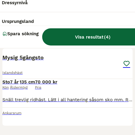
Hingst
1 år
1 cm
42 000 kr
Dressyrnivå
Kön
Ålder
Höjd
Pris
Gimli från Kronekra, född 2025. Gimli är en social och trevlig åring som fått en lugn och naturlig uppväxt. Han gick tillsammans med sin mamma fram till februari och går nu i en hingstflock där han u
Ursprungsland
Vrigstad
Spara sökning
Visa resultat
(
4
)
3
Mysig 5gångsto
Islandshäst
Sto
7 år
135 cm
70 000 kr
Kön
Ålder
Höjd
Pris
Snäll trevlig ridhäst. Lätt i all hantering såsom sko mm. Ridits av ungdom. Silversvart skäck med stor stj. (Lånas ej ut)
Ankarsrum