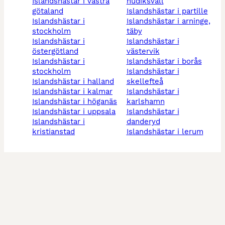
islandshästar i västra
hudiksvall
götaland
islandshästar i partille
islandshästar i
islandshästar i arninge,
stockholm
täby
islandshästar i
islandshästar i
östergötland
västervik
islandshästar i
islandshästar i borås
stockholm
islandshästar i
islandshästar i halland
skellefteå
islandshästar i kalmar
islandshästar i
islandshästar i höganäs
karlshamn
islandshästar i uppsala
islandshästar i
islandshästar i
danderyd
kristianstad
islandshästar i lerum