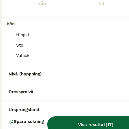
💎Omega från Grim 💎 Supersnällt långbent femgångssto letar efter sitt nya hem. Fina jämna gångarter med flott tölt, bra trav och skritt. Bra galopp som blir bättre med mer styrka. Passen är taktsäke
Rö
(131.6km)
Kön
3
Hingst
Unghäst letar sin person!
Sto
Valack
Islandshäst
Valack
5 år
139 cm
55 000 kr
Kön
Ålder
Höjd
Pris
Nivå (hoppning)
Fina Gangster letar sin egna matte eller husse. Han är fem år, inte inriden så det är tillfälle nu att starta direkt och forma honom som man vill. Han kommer absolut passa till tävlibg eller lyxig rid
Dressyrnivå
Flen
(42km)
Ursprungsland
Spara sökning
Visa resultat
(
17
)