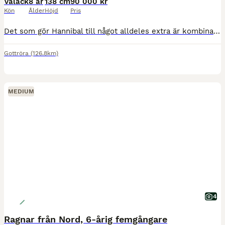
Valack
8 år
138 cm
90 000 kr
Kön
Ålder
Höjd
Pris
Det som gör Hannibal till något alldeles extra är kombinationen av hans otroliga utstrålning, stora steg och hans fantastiska psyke. När man ber om det finns kraften, snabbheten och energin. Däremell
Gottröra
(126.8km)
MEDIUM
4
Ragnar från Nord, 6-årig femgångare