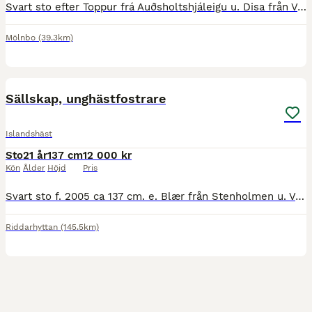
Svart sto efter Toppur frá Auðsholtshjáleigu u. Disa från Väsby Stuteri. En feminin och långbent unghäst med trevligt temperament och utstrålning. I stammen finns bland annat Víglundur frá Vestra-Fíf
Mölnbo
(39.3km)
4
Sällskap, unghästfostrare
Islandshäst
Sto
21 år
137 cm
12 000 kr
Kön
Ålder
Höjd
Pris
Svart sto f. 2005 ca 137 cm. e. Blær från Stenholmen u. Vordis från Broaskog Hon har varit avelssto större delen av sitt liv, hon fått 8 föl och igångsatt hos dåvarande ägaren i dec 2023 efter blivi
Riddarhyttan
(145.5km)