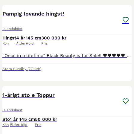
11
1
Pampig lovande hingst!
Islandshäst
Hingst
4 år
145 cm
300 000 kr
Kön
Ålder
Höjd
Pris
”Once in a lifetime” Black Beauty is for Sale!! 🖤🖤🖤🖤🖤 Finns även en skimmel, nykastrerad ung och fräsch! Syns på bilderna, just nu 125 000 kr
Stora Sundby
(77.1km)
3
1-årigt sto e Toppur
Islandshäst
Sto
1 år
145 cm
50 000 kr
Kön
Ålder
Höjd
Pris