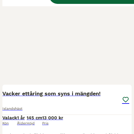
6
Vacker ettåring som syns i mängden!
Islandshäst
Valack
1 år
145 cm
13 000 kr
Kön
Ålder
Höjd
Pris