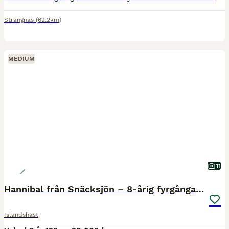
Strängnäs
(62.2km)
MEDIUM
11
Hannibal från Snäcksjön – 8-årig fyrgångare
Islandshäst