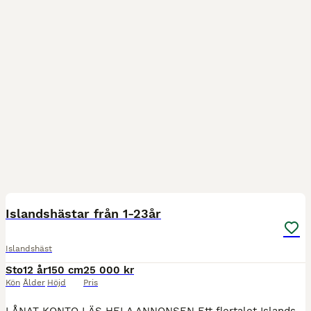
7
Islandshästar från 1-23år
Islandshäst
Sto
12 år
150 cm
25 000 kr
Kön
Ålder
Höjd
Pris