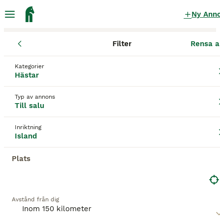
Ny Ann
Filter
Rensa a
Hästar
Islandshästar
Södermanlands län
Nyköping
Nyköpin
Kategorier
Islandshästar till salu
i Nyköping
Hästar
17 Hästar hittade
Typ av annons
Till salu
Island
Filter
Inriktning
Spara sökning
Sortera
Island
3
Plats
Vackert sto
Islandshäst
Avstånd från dig
Sto
8 år
140 cm
75 000 kr
Kön
Ålder
Höjd
Pris