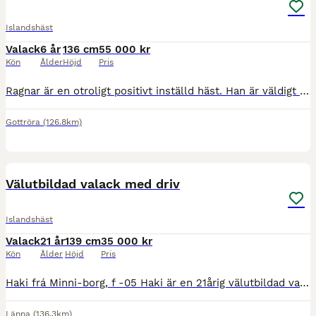
Islandshäst
Valack
6 år
136 cm
55 000 kr
Kön
Ålder
Höjd
Pris
Ragnar är en otroligt positivt inställd häst. Han är väldigt lättlärd och tycker att allt nytt är roligt. Han är arbetsvillig, otroligt social och har ett mycket stabilt psyke. Han har stort förtroend
Gottröra
(126.8km)
5
Välutbildad valack med driv
Islandshäst
Valack
21 år
139 cm
35 000 kr
Kön
Ålder
Höjd
Pris
Haki frá Minni-borg, f -05 Haki är en 21årig välutbildad valack från Island. Han kan hanteras av alla, lättlärd och kommunikativ, dock en aning skeptisk i början. Älskar att bli ompysslad och hantera
Länna
(136.3km)