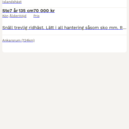
Islandshäst
Sto
7 år
135 cm
70 000 kr
Kön
Ålder
Höjd
Pris
Snäll trevlig ridhäst. Lätt i all hantering såsom sko mm. Ridits av ungdom. Silversvart skäck med stor stj. (Lånas ej ut)
Ankarsrum
(124km)