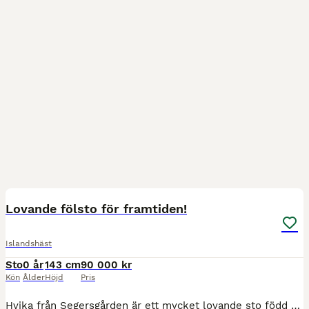
6
Lovande fölsto för framtiden!
Islandshäst
Sto
0 år
143 cm
90 000 kr
Kön
Ålder
Höjd
Pris
Hvika från Segersgården är ett mycket lovande sto född 2026 med attraktiv färgsättning – fux med bläs och tre vita ben. Hon kan dessutom komma att få ljusa ögon, även om det ännu är för tidigt att säg