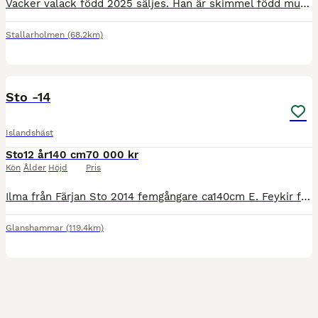
Vacker valack född 2025 säljes. Han är skimmel född musblackskäck och visar redan ett otroligt lynne och fina gångarter! Han står på Island där han går i stor flock och min tanke var att han skulle
Stallarholmen
(68.2km)
1
Sto -14
Islandshäst
Sto
12 år
140 cm
70 000 kr
Kön
Ålder
Höjd
Pris
Ilma från Färjan Sto 2014 femgångare ca140cm E. Feykir från Knutshyttan U. Jódís fra Ytri-Hofdölum Ej till barn eller nybörjare. Behöver aktiveras! Finns i Örebro En tuff tjej som behöver en trygg o
Glanshammar
(119.4km)