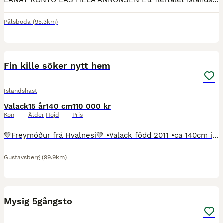
LÅNAT KONTO LÄS HELA ANNONSEN Ett flertalet Islandshästar säljes. Priser från 25tusen och uppåt. RING eller smsa vid intresse pga lånat konto 0760181047 Mer info om varje häst finns på våran Faceboo
Pålsboda
(95.3km)
4
Fin kille söker nytt hem
Islandshäst
Valack
15 år
140 cm
110 000 kr
Kön
Ålder
Höjd
Pris
💛Freymóður frá Hvalnesi💛 •Valack född 2011 •ca 140cm i mankhöjd •5-gångare men riden mest som 4-gångare klockren takt i tölten ALLTID!! Fin trav, vägvinnande skritt och härlig galopp som är enkel a
Gustavsberg
(99.9km)
3
Mysig 5gångsto