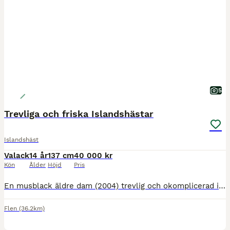
5
Trevliga och friska Islandshästar
Islandshäst
Valack
14 år
137 cm
40 000 kr
Kön
Ålder
Höjd
Pris
En musblack äldre dam (2004) trevlig och okomplicerad i all hantering, inriden. Har två föl efter sig, fin stam. Och en brun herre (2012) med härlig personlighet, ej inriden men skulle bli en väldig
Flen
(36.2km)