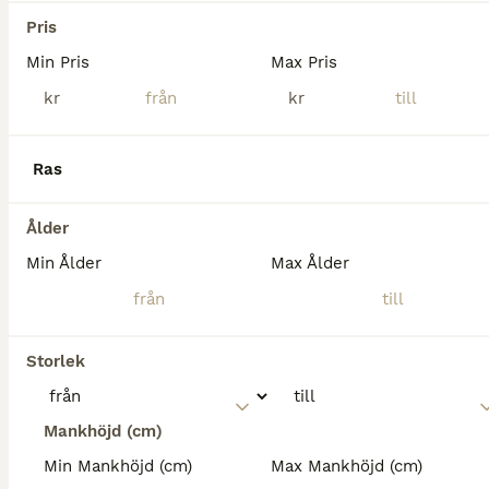
Pris
Min Pris
Max Pris
kr
kr
Ras
Ålder
Min Ålder
Max Ålder
7
Supersnällt femgångssto letar efter sitt nya hem.
Storlek
Islandshäst
Mankhöjd (cm)
Sto
11 år
142 cm
110 000 kr
Kön
Ålder
Höjd
Pris
Min Mankhöjd (cm)
Max Mankhöjd (cm)