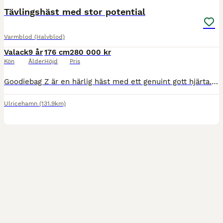
Tävlingshäst med stor potential
Varmblod (Halvblod)
Valack
9 år
176 cm
280 000 kr
Kön
Ålder
Höjd
Pris
Goodiebag Z är en härlig häst med ett genuint gott hjärta. Han är snäll och lätthanterlig, men har sina nerver – något som gör honom till en häst som belönar en trygg och erfaren hand. I hoppning har han erfarenhet upp till 120 cm och kapaciteten finns för mer - han har ett jättefint scope. Jag har ägt Goodie (som han kallas) sedan 4 års ålder och har följt honom hela ha
Ulricehamn
(131.9km)