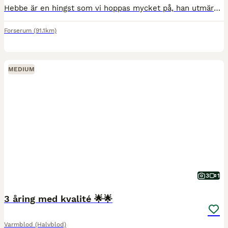
Hebbe är en hingst som vi hoppas mycket på, han utmärkte sig redan som föl med sin utstrålning och sitt sätt. Jag söker någon som är intresserad att ev visa honom som hingst, men framförallt någon som
Forserum
(91.1km)
MEDIUM
3
1
3 åring med kvalité 🌟🌟
Varmblod (Halvblod)