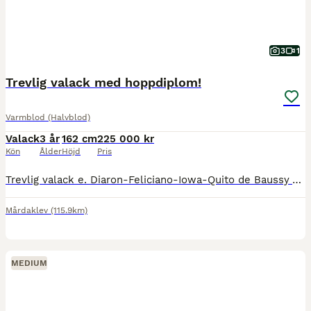
3
1
Trevlig valack med hoppdiplom!
Varmblod (Halvblod)
Valack
3 år
162 cm
225 000 kr
Kön
Ålder
Höjd
Pris
Trevlig valack e. Diaron-Feliciano-Iowa-Quito de Baussy Visad på 3 årstest med 9,5-9 i hoppningen. Inriden, röntgad ben, rygg, nacke, hals. Snäll att verka, spola, lasta, köra. Har syskon som har h
Mårdaklev
(115.9km)
MEDIUM