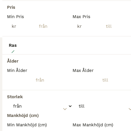
Pris
Min Pris
Max Pris
kr
kr
Ras
2
Ålder
🌟 Talangfull hopphäst med intressant stam 🌟
Min Ålder
Max Ålder
Varmblod (Halvblod)
Sto
9 år
163 cm
Kön
Ålder
Höjd
Storlek
Nu finns möjligheten att förvärva en riktigt rolig hopphäst för ryttaren som gillar att rida framåt och vill fortsätta utvecklas på tävlingsbanorna. Idåls Corporal Lady ("Skorpan") är ett SWB-sto född 2017, ca 163 cm i mankhöjd, med hoppstam Corporal VDL– Chicago Z. Hon är utbildad och startad upp till 110cm och visar stor potential för fortsatt utveckling. Skorpan är en k
Mankhöjd (cm)
Höör
(132.7km)
Min Mankhöjd (cm)
Max Mankhöjd (cm)