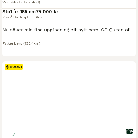
Varmblod (Halvblod)
Sto
1 år
165 cm
75 000 kr
Kön
Ålder
Höjd
Pris
Nu söker min fina uppfödning ett nytt hem. GS Queen of Hearts “Quinnie”, ett SWB-sto född 2025 med en spännande härstamning och goda förutsättningar för framtiden. Quinnie är efter Heartbeat, en internationellt framgångsrik hopphingst som är känd för att nedärva kapacitet, ridbarhet och en god inställning till arbete. På mödernet kommer hon ur Kunigunda, efter King Louie
Falkenberg
(138.4km)
BOOST
5