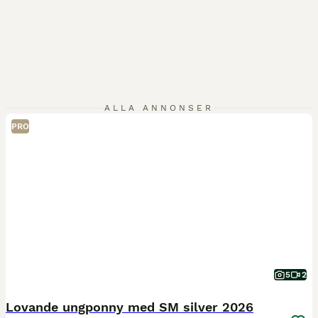
ALLA ANNONSER
PRO
5
2
Lovande ungponny med SM silver 2026