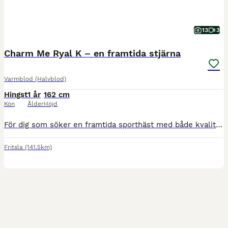
13
3
Charm Me Ryal K – en framtida stjärna
Varmblod (Halvblod)
Hingst
1 år
162 cm
Kön
Ålder
Höjd
För dig som söker en framtida sporthäst med både kvalitet och karaktär finns nu möjligheten att förvärva Charm Me Ryal K, en lovande unghingst med en stamtavla som förenar några av Europas mest eftert
Fritsla
(141.5km)