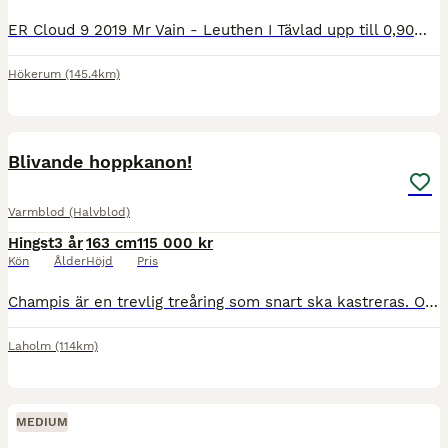
ER Cloud 9 2019 Mr Vain - Leuthen I Tävlad upp till 0,90m felfritt. Finns väldigt mycket mer att plocka fram. Är en egen uppfödning, mamma Celina tävlade CNC*, 1,20m hoppning och LA dressyr. Halvs
Hökerum
(145.4km)
1
1
PRO
Blivande hoppkanon!
Varmblod (Halvblod)
Hingst
3 år
163 cm
115 000 kr
Kön
Ålder
Höjd
Pris
Champis är en trevlig treåring som snart ska kastreras. Om man vill behålla honom som hingst så får man vara snabb, annars kastrerar vi honom. Väldigt trevligt temperament och har inte varit hingstig
Laholm
(114km)
MEDIUM