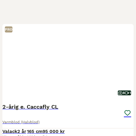
PRO
8
1
2-årig e. Caccafly CL
Varmblod (Halvblod)
Valack
2 år
165 cm
95 000 kr