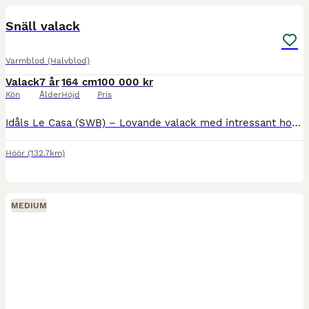
MEDIUM
Snäll valack
Varmblod (Halvblod)
Valack
7 år
164 cm
100 000 kr
Kön
Ålder
Höjd
Pris
Idåls Le Casa (SWB) – Lovande valack med intressant hoppstam Idåls Le Casa (SWB) Född 2019 • Valack • ca 162 cm • Brun Efter Casanova Hästak u. Lemina (4) (SWB), som tävlat hoppning upp till 130 cm. N
Höör
(132.7km)
MEDIUM