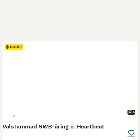
BOOST
4
Välstammad SWB-åring e. Heartbeat