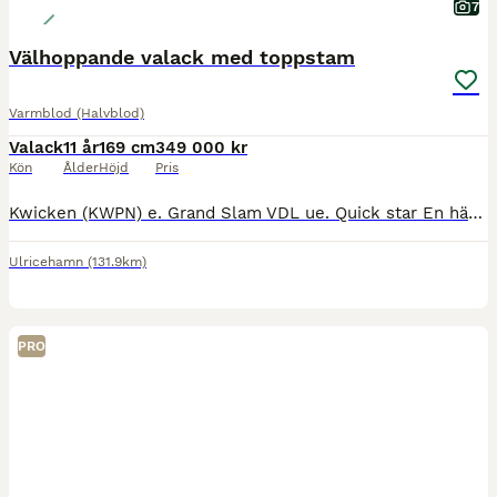
7
Välhoppande valack med toppstam
Varmblod (Halvblod)
Valack
11 år
169 cm
349 000 kr
Kön
Ålder
Höjd
Pris
Kwicken (KWPN) e. Grand Slam VDL ue. Quick star En häst med mycket kapacitet som både är försiktig och modig. Hoppar alla hindertyper. Kan alla skolor i dressyren. Sent tagen som tävlingshäst då fö
Ulricehamn
(131.9km)
PRO