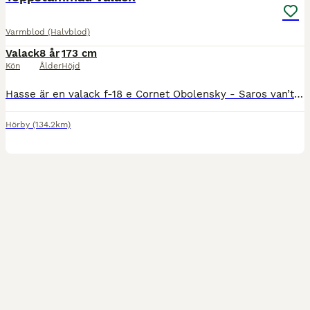
Varmblod (Halvblod)
Valack
8 år
173 cm
Kön
Ålder
Höjd
Hasse är en valack f-18 e Cornet Obolensky - Saros van’t Gestelhof. Han är lite grön för sin ålder men är lättlärd och visar potential/kapacitet. Han har hos oss gjort ett fåtal starter med goda resultat. Startat 110 i Belgien. Hasse är snäll i all hantering så som sko, lasta, klippa, duscha mm. Kan både vara inne och ute själv. Kan ridas ut ensam eller i grupp. Han är
Hörby
(134.2km)