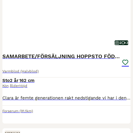
2
3
SAMARBETE/FÖRSÄLJNING HOPPSTO FÖDD 2024
Varmblod (Halvblod)
Sto
2 år
162 cm
Kön
Ålder
Höjd
Clara är femte generationen rakt nedstigande vi har i denna stostam. Jag söker i första hand ett samarbete med en ryttare som siktar på de högre klasserna i hoppning, men om jag inte hittar en ryttare
Forserum
(91.1km)