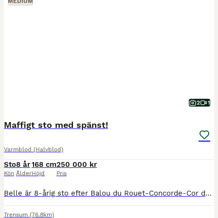
MEDIUM
2
1
Maffigt sto med spänst!
Varmblod (Halvblod)
Sto
8 år
168 cm
250 000 kr
Kön
Ålder
Höjd
Pris
Belle är 8-årig sto efter Balou du Rouet-Concorde-Cor de la bryere✨ Nu finns det möjlighet att köpa en riktigt fin och maffig häst med ett härligt temperament. Belle har en taktfast galopp, och tryck
Trensum
(76.8km)