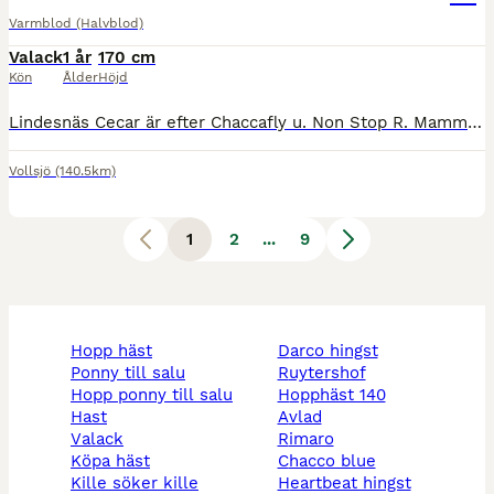
Varmblod (Halvblod)
Valack
1 år
170 cm
Kön
Ålder
Höjd
Lindesnäs Cecar är efter Chaccafly u. Non Stop R. Mamma Nellie är selektionsto med placeringar 145cm. Hon har även tävlar internationellt. Stor hoppförmåga. Han har ett underbart temperament.
Vollsjö
(140.5km)
1
2
...
9
hopp häst
darco hingst
ponny till salu
ruytershof
hopp ponny till salu
hopphäst 140
hast
avlad
valack
rimaro
köpa häst
chacco blue
kille söker kille
heartbeat hingst