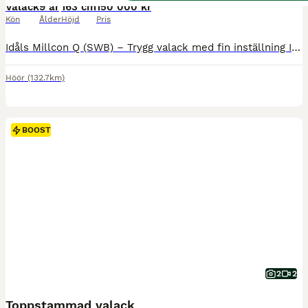
Valack
9 år
163 cm
150 000 kr
Kön
Ålder
Höjd
Pris
Idåls Millcon Q (SWB) – Trygg valack med fin inställning Idåls Millcon Q (SWB) Född 2017 • Valack • Fux Efter Contant Q u. Millamy (35) (SWB). Nu finns möjlighet att förvärva en trevlig och sent tagen valack med stabilt psyke och fin inställning till arbete. Hästen har gått på lösdrift större delen av livet och har därför fått mogna i lugn och ro innan inridning påbörjades
Höör
(132.7km)
BOOST
2
2
Toppstammad valack