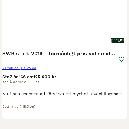
2
2
SWB sto f. 2019 - förmånligt pris vid smidig affär
Varmblod (Halvblod)
Sto
7 år
166 cm
125 000 kr
Kön
Ålder
Höjd
Pris
Nu finns chansen att förvärva ett mycket utvecklingsbart och välstammat SWB-sto född 2019, ca 166 cm. E: Nintender, UE: Cabachon. En spännande stam med mycket prestation och kapacitet för framtiden. F
Bottnaryd
(118.3km)