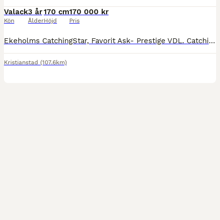
Valack
3 år
170 cm
170 000 kr
Kön
Ålder
Höjd
Pris
Ekeholms CatchingStar, Favorit Ask- Prestige VDL. Catching är en väldigt vacker svart och ädel 3 åring. 3 stora fina taktfasta gångarter. Fin balans och väl framme i utvecklingen för sin ålder! Ri
Kristianstad
(107.6km)