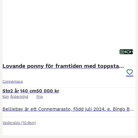
6
1
Lovande ponny för framtiden med toppstam! ⭐️
Connemara
Sto
2 år
140 cm
50 000 kr
Kön
Ålder
Höjd
Pris
Belliebay är ett Connemarasto, född juli 2024. e. Bingo Bell RC 112 – u. Cashelbay Ella Hon beräknas bli maxad C/liten D-ponny. Skimmel, född gulbrun. HWSD N/N Nu finns möjligheten att förvärva et
Vederslöv
(10.4km)
1