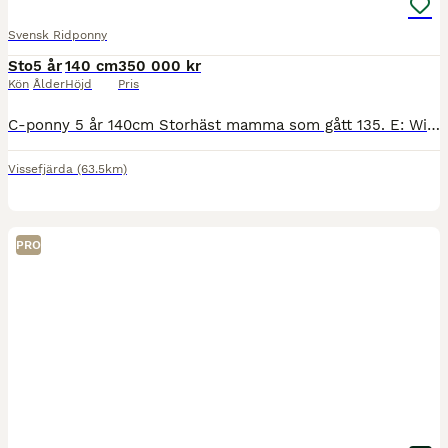
Svensk Ridponny
Sto
5 år
140 cm
350 000 kr
Kön
Ålder
Höjd
Pris
C-ponny 5 år 140cm Storhäst mamma som gått 135. E: Winningmood van de Arenberg och Pappa B-ponny Welsh Rhesfair Llwynog som gått med bra resultat i både hoppning och fälttävlan. Alla syskon i sporten
Vissefjärda
(63.5km)
PRO