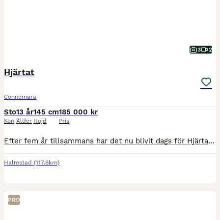
3
2
Hjärtat
Connemara
Sto
13 år
145 cm
185 000 kr
Kön
Ålder
Höjd
Pris
Efter fem år tillsammans har det nu blivit dags för Hjärtat att hitta sitt nya hem Hjärtat är en ponny med härlig energi som älskar att jobba. Hon har egen motor och mycket framåtbjudning speciellt i
Halmstad
(117.8km)
PRO