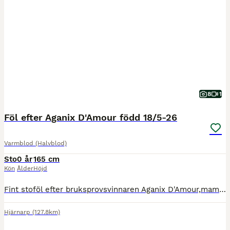
8
1
Föl efter Aganix D'Amour född 18/5-26
Varmblod (Halvblod)
Sto
0 år
165 cm
Kön
Ålder
Höjd
Fint stoföl efter bruksprovsvinnaren Aganix D'Amour,mamman är efter Diamant de Semilly. Välutvecklat och korrekt föl. Stoet har gett sju föl, det äldsta är sex år och tävlar 1,30. Stoet har tävlat 1,3
Hjärnarp
(127.8km)