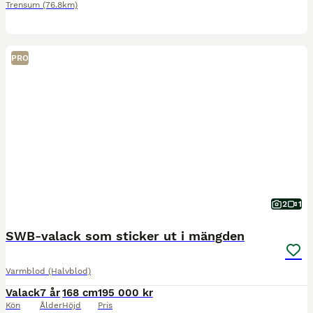
Trensum
(76.8km)
PRO
2
1
SWB-valack som sticker ut i mängden
Varmblod (Halvblod)
Valack
7 år
168 cm
195 000 kr
Kön
Ålder
Höjd
Pris