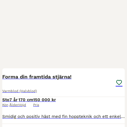
1
1
Forma din framtida stjärna!
Varmblod (Halvblod)
Sto
7 år
170 cm
150 000 kr
Kön
Ålder
Höjd
Pris
Smidig och positiv häst med fin hoppteknik och ett enkelt, okomplicerat sätt på hinder. Orutinerad men arbetsvillig och lättlärd. Går bra att rida ut själv. Är väldigt snäll men något ängslig. Rela