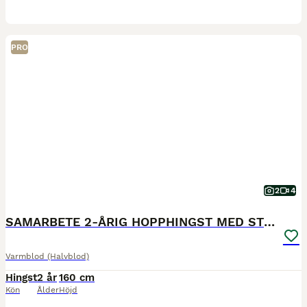
PRO
2
4
SAMARBETE 2-ÅRIG HOPPHINGST MED STORA KVALITETER!
Varmblod (Halvblod)
Hingst
2 år
160 cm
Kön
Ålder
Höjd