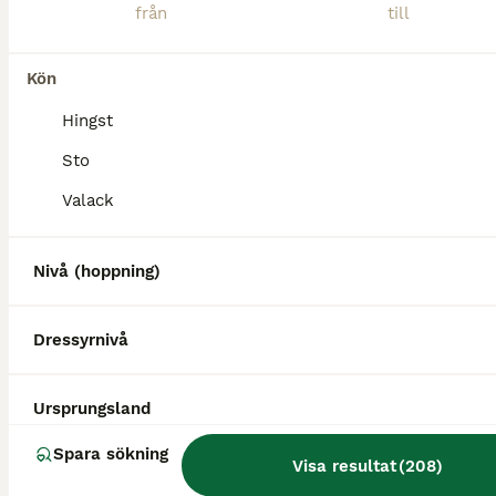
Kön
Hingst
Sto
Valack
Nivå (hoppning)
Dressyrnivå
1
BOOST
Ursprungsland
Snäll vallack
Spara sökning
Visa resultat
(
208
)
Varmblod (Halvblod)