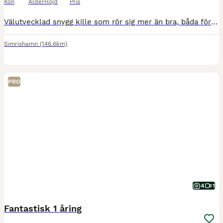
Kön
Ålder
Höjd
Pris
Välutvecklad snygg kille som rör sig mer än bra, båda föräldrarna är 170 så han landar nog där, kastrerad i juni -26, gått med jämnårig kompis med mycket bus ock lek. Regelbundet vacc, verkad, avmask
Simrishamn
(146.6km)
PRO
4
1
Fantastisk 1 åring