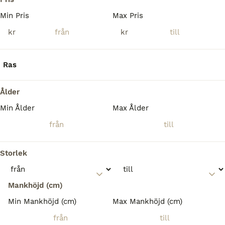
Min Pris
Max Pris
kr
kr
Ras
Ålder
Min Ålder
Max Ålder
5
Storlek
TINGAD! Wilma söker aktiv kusk med stark flock
Mankhöjd (cm)
Ardenner
Min Mankhöjd (cm)
Max Mankhöjd (cm)
Sto
17 år
163 cm
10 000 kr
Kön
Ålder
Höjd
Pris