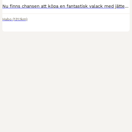
Nu finns chansen att köpa en fantastisk valack med jättefin stam och fina utställningsmeriter.Innan han blev valack så betäckte han ett antal ston med fina avkommor. En hingst som ska visas på AW i vå
Habo
(131.1km)