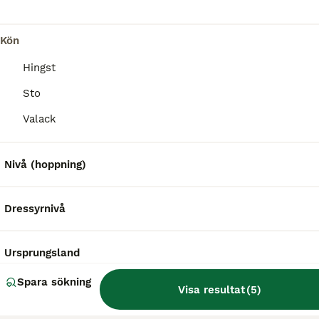
Vi vill ge henne en sista chans. Wilma är vår första ardenner & hon kom till oss i April, där hon påbörjade en lång rehabilitering både av vikt och hovar. Men hon behöver verkas hårdare än min kropp k
Kön
Ljungbyholm
(85.2km)
Hingst
3
2
Sto
Välhanterad 1 åring
Valack
Nordsvensk Brukshäst
Nivå (hoppning)
Sto
1 år
150 cm
45 000 kr
Kön
Ålder
Höjd
Pris
Dressyrnivå
🌟🐴 Viola 🐴🌟 Viola 1 år tömkörd och påbörjad med skaklar. Gått vid sidan som föl. Mycket reslig blir troligtvis närmre 160 mkh. Lätt lastad Van vid * Stå inne själv * Traktorer och diverse
Skånes Fagerhult
(102.1km)
Ursprungsland
Spara sökning
Visa resultat
(
5
)