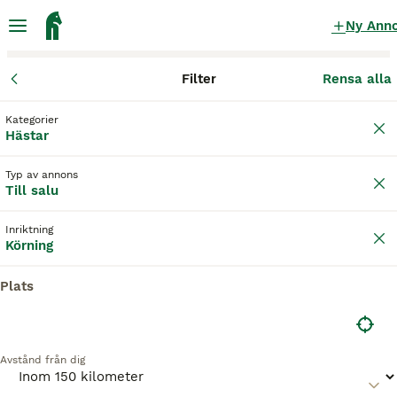
Ny Ann
Filter
Rensa alla
Hästar
Körhästar
Kronobergs län
Växjö
Växjö
Kategorier
Körhästar till salu
i Växjö
Hästar
5 Hästar hittade
Typ av annons
Till salu
Körning
Filter
Inriktning
Spara sökning
Sortera
Körning
10
3
BOOSTADE ANNONSER
Plats
BOOST
Super trevlig Frieser valack 3år
Frieser
Avstånd från dig
Valack
3 år
165 cm