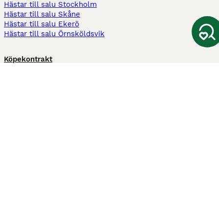
Hästar till salu Stockholm
Hästar till salu Skåne
Hästar till salu Ekerö
Hästar till salu Örnsköldsvik
Köpekontrakt
Kontrakt privatköp av häst
Kontrakt konsumentköp av häst
Kontrakt Utrustning
Sadelkontrakt
Betesavtal
Fodervärdsavtal
Information
Om oss
Integritetspolicy
Support
Användarvillkor
Varför annonsera på Hästnet