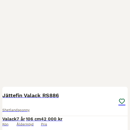
5
1
Jättefin Valack RS886
Shetlandsponny
Valack
7 år
106 cm
42 000 kr
Kön
Ålder
Höjd
Pris