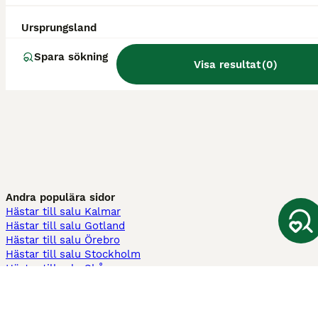
Ursprungsland
Spara sökning
Visa resultat
(
0
)
Andra populära sidor
Hästar till salu Kalmar
Hästar till salu Gotland
Hästar till salu Örebro
Hästar till salu Stockholm
Hästar till salu Skåne
Hästar till salu Ekerö
Hästar till salu Örnsköldsvik