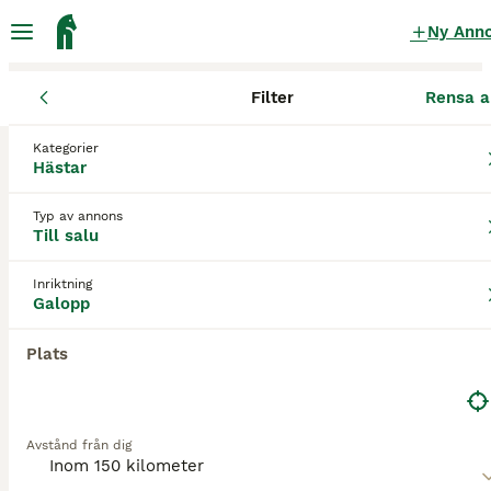
Ny Ann
Filter
Rensa a
Hästar
Galopphästar
Östergötlands län
Kinda
Åtvidaberg
Kategorier
Galopphästar till salu
i Åtvidaberg
Hästar
0 Hästar hittade
Typ av annons
Till salu
Galopp
Filter
Inriktning
Spara sökning
Sortera
Galopp
Plats
Avstånd från dig