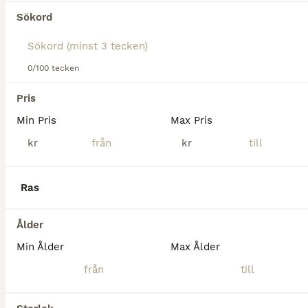
Tyvärr hittades ingen Galopphästar till salu i
Sökord
Åtvidaberg.
Om du vill se framtida resultat för denna sökning, 
spara din sökning och invänta nya annonser.
0/100 tecken
Spara sökning
Pris
Min Pris
Max Pris
kr
kr
Ras
Ålder
Min Ålder
Max Ålder