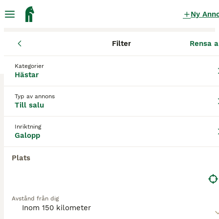
Ny Ann
Filter
Rensa a
Hästar
Galopphästar
Stockholms län
Österåkers kommun
Kategorier
Galopphästar till salu
i Österåker
Hästar
1 Hästar hittade
Typ av annons
Till salu
Galopp
Filter
Inriktning
Spara sökning
Sortera
Galopp
3
3
Plats
Jättefin ponny för galoppbanorna
Welsh
Avstånd från dig
Sto
10 år
125 cm
79 000 kr
Kön
Ålder
Höjd
Pris