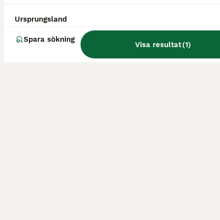
nyköping
södertälje
Ursprungsland
Spara sökning
Visa resultat
(
1
)