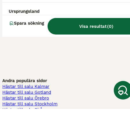
Ursprungsland
Spara sökning
Visa resultat
(
0
)
Andra populära sidor
Hästar till salu Kalmar
Hästar till salu Gotland
Hästar till salu Örebro
Hästar till salu Stockholm
Hästar till salu Skåne
Hästar till salu Ekerö
Hästar till salu Örnsköldsvik