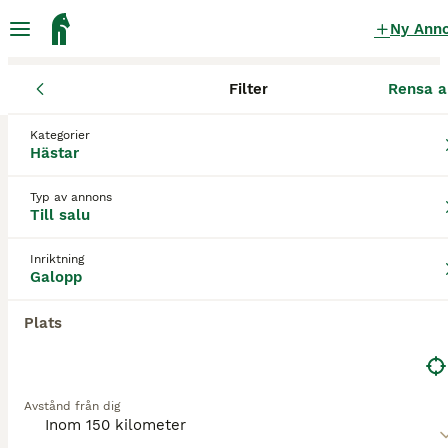
Ny Ann
Filter
Rensa a
Hästar
Galopphästar
Jönköpings län
Eksjö
Nässjö
Kategorier
Galopphästar till salu
i Nässjö
Hästar
0 Hästar hittade
Typ av annons
Till salu
Galopp
Filter
Inriktning
Spara sökning
Sortera
Galopp
Plats
Avstånd från dig