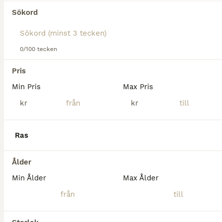
Tyvärr hittades ingen Galopphästar till salu i
Sökord
Nässjö.
Om du vill se framtida resultat för denna sökning, 
spara din sökning och invänta nya annonser.
0/100 tecken
Spara sökning
Pris
Min Pris
Max Pris
kr
kr
Ras
Ålder
Min Ålder
Max Ålder