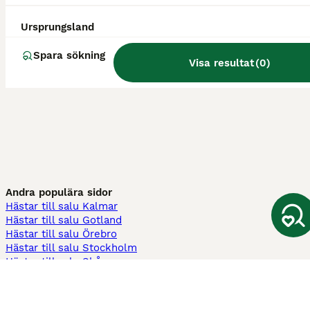
Ursprungsland
Spara sökning
Visa resultat
(
0
)
Andra populära sidor
Hästar till salu Kalmar
Hästar till salu Gotland
Hästar till salu Örebro
Hästar till salu Stockholm
Hästar till salu Skåne
Hästar till salu Ekerö
Hästar till salu Örnsköldsvik