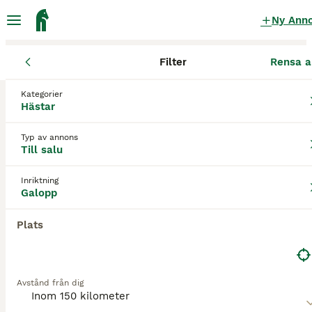
Ny Ann
Filter
Rensa a
Hästar
Galopphästar
Västra Götalands län
Falköping
Skövd
Kategorier
Galopphästar till salu
i Skövde
Hästar
0 Hästar hittade
Typ av annons
Till salu
Galopp
Filter
Inriktning
Spara sökning
Sortera
Galopp
Plats
Avstånd från dig