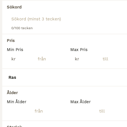
Tyvärr hittades ingen Galopphästar till salu i
Sökord
Skövde.
Om du vill se framtida resultat för denna sökning, 
spara din sökning och invänta nya annonser.
0/100 tecken
Spara sökning
Pris
Min Pris
Max Pris
kr
kr
Ras
Ålder
Min Ålder
Max Ålder