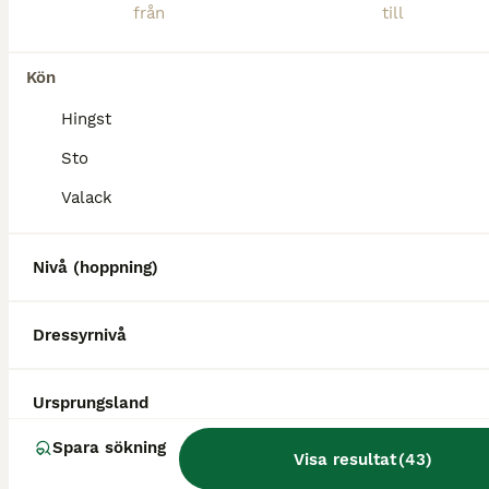
Kön
Hingst
MEDIUM
Sto
Valack
Nivå (hoppning)
Dressyrnivå
3
5
Ursprungsland
En läromästare med stort ❤️
Spara sökning
Visa resultat
(
43
)
Övriga