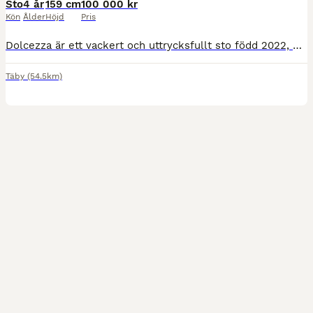
Sto
4 år
159 cm
100 000 kr
Kön
Ålder
Höjd
Pris
Dolcezza är ett vackert och uttrycksfullt sto född 2022, efter Janeiro Platinum – Blue Hors Romanov. Hon har tre riktigt bra gångarter, fina hovar och korrekt benställning. Hon är skadefri och har en
Täby
(54.5km)