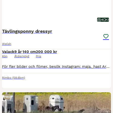
4
2
Tävlingsponny dressyr
Welsh
Valack
9 år
140 cm
200 000 kr
Kön
Ålder
Höjd
Pris
För fler bilder och filmer, besök Instagram: maja._hast Archie är en härlig ponny som passar dig som vill fortsätta utvecklas på tävlingsbanan eller som söker en fantastisk bästa vän. Han lyssnar ti
Rimbo
(58.6km)
PRO