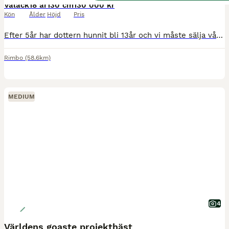
Valack
18 år
130 cm
130 000 kr
Kön
Ålder
Höjd
Pris
Efter 5år har dottern hunnit bli 13år och vi måste sälja vår lilla guldponny George. George är en otroligt smäll och vänlig ponny som älskar att visa upp sig på tävlingsbanorna. Han har gått 5 SM me
Rimbo
(58.6km)
MEDIUM
4
Världens goaste projekthäst