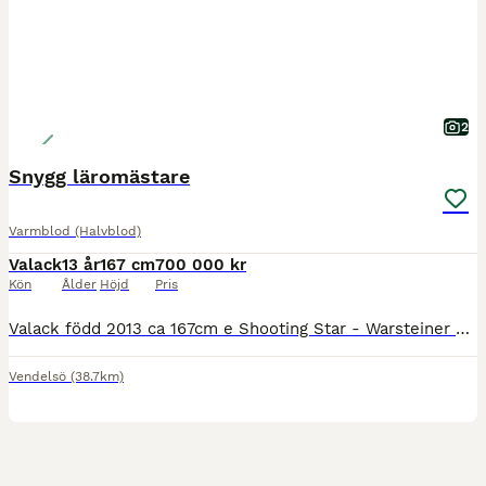
2
Snygg läromästare
Varmblod (Halvblod)
Valack
13 år
167 cm
700 000 kr
Kön
Ålder
Höjd
Pris
Valack född 2013 ca 167cm e Shooting Star - Warsteiner Startat upp till Intermediaire 1 på 67% - med mer att hämta! Mjuk och fin i kontakten, lagom motor utan att bli het. Snäll i all hantering! S
Vendelsö
(38.7km)