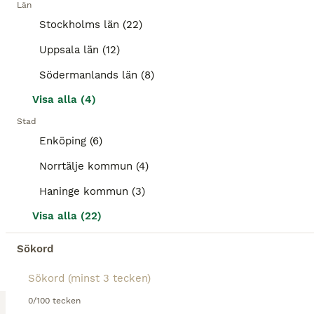
Kön
Ålder
Höjd
Pris
Län
Stockholms län (22)
Sto född 2015 e. Zaladin – Prestige. Zendaya är en trevlig och positiv häst som nu söker ett nytt hem. Hon är enkel i all daglig hantering såsom skoning, lastning och klippning. Rids både ensam och i sällskap utan problem. Hon tycker det är roligt att hoppa och gör det fint, men är framför allt utbildad inom dressyr. Hon gör idag rörelser upp till Msv B-nivå och bytena ä
Uppsala län (12)
Bålsta
(91km)
Södermanlands län (8)
ALLA ANNONSER
Visa alla (4)
PRO
Stad
Enköping (6)
Norrtälje kommun (4)
Haninge kommun (3)
Visa alla (22)
Sökord
3
1
Fint SWB sto f.2020 e. Suarez-Don Schufro
0/100 tecken