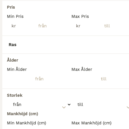
Varmblod (Halvblod)
Pris
Sto
6 år
160 cm
175 000 kr
Min Pris
Max Pris
Kön
Ålder
Höjd
Pris
kr
kr
Divas Dalí är ett ljuvligt dressyrstammat sto av den mindre modellen. Välbenad, pigg, stadig och framåt med en lagom känslighet. Trevlig ridbarhet och snäll i all hantering. Van att ridas ut utan sä
Enköping
(110.8km)
Ras
Ålder
Min Ålder
Max Ålder
Storlek
Mankhöjd (cm)
Min Mankhöjd (cm)
Max Mankhöjd (cm)