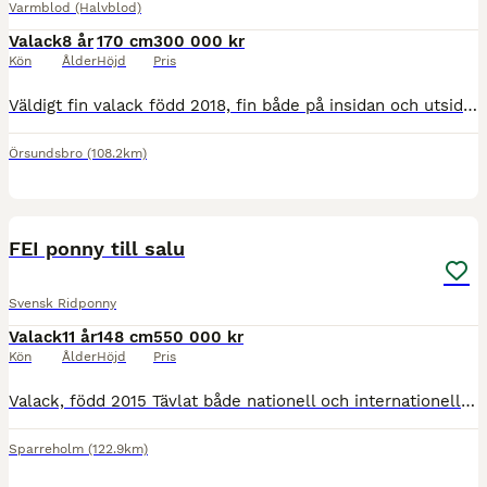
Varmblod (Halvblod)
Valack
8 år
170 cm
300 000 kr
Kön
Ålder
Höjd
Pris
Väldigt fin valack född 2018, fin både på insidan och utsidan! Tre mycket bra gångarter, inkännande och arbetsvillig med egen motor och ger en härlig ridkänsla. Välutbildad och gör fina skolor och by
Örsundsbro
(108.2km)
1
2
FEI ponny till salu
Svensk Ridponny
Valack
11 år
148 cm
550 000 kr
Kön
Ålder
Höjd
Pris
Valack, född 2015 Tävlat både nationell och internationellt. Vann ungponny SM som 6 åring, 4a i finalen på Ponny SM 2026. Tre bra reglerbara gångarter, gör alla rörelser med lätthet. 148 mkh 550 0
Sparreholm
(122.9km)