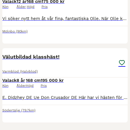
Valack
12 år
168 cm
175 000 kr
Kön
Ålder
Höjd
Pris
Vi söker nytt hem åt vår fina, fantastiska Olle. När Olle kom till oss för 1,5 år sedan var planen att han skulle bli vår framtida tävlingshäst, med enorm kapacitet i hoppningen. Livet ville annorlu
Mölnbo
(90km)
1
3
Välutbildad klasshäst!
Varmblod (Halvblod)
Valack
8 år
168 cm
195 000 kr
Kön
Ålder
Höjd
Pris
E. Didzhey DE Ue Don Crusador DE Här har vi hästen för dig som söker det där extra inom dressyren! En underbar kille som älskar att arbeta och alltid försöker göra rätt. Holiday är en vaken kille me
Södertälje
(79.7km)