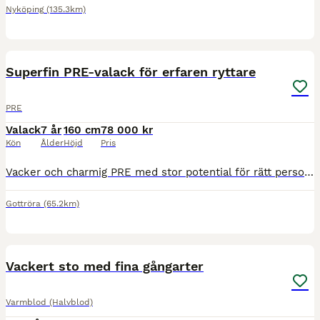
Nyköping
(135.3km)
4
2
Superfin PRE-valack för erfaren ryttare
PRE
Valack
7 år
160 cm
78 000 kr
Kön
Ålder
Höjd
Pris
Vacker och charmig PRE med stor potential för rätt person. I vardaglig hantering är Bizco snäll, okomplicerad och en väldigt gullig häst. I ridningen är han fortfarande under utbildning. Han är käns
Gottröra
(65.2km)
3
Vackert sto med fina gångarter
Varmblod (Halvblod)