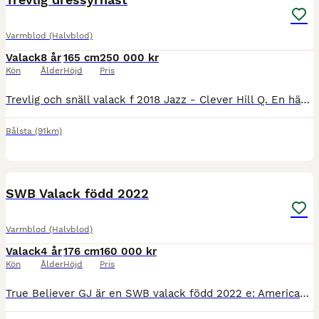
Varmblod (Halvblod)
Valack
8 år
165 cm
250 000 kr
Kön
Ålder
Höjd
Pris
Trevlig och snäll valack f 2018 Jazz - Clever Hill Q. En häst med tre bra gångarter och som är mer åt det bekväma hållet. Passar ryttaren som vill varva dressyr med uteritter och som uppskattar en häs
Bålsta
(91km)
2
3
SWB Valack född 2022
Varmblod (Halvblod)
Valack
4 år
176 cm
160 000 kr
Kön
Ålder
Höjd
Pris
True Believer GJ är en SWB valack född 2022 e: Americano GJ - Heslegård's Rubin. Skimmel, ca 175 cm. Gångartsdiplom som 3-åring. Lillebror visades i år och fick gångartsdiplom och klass 1 hoppning. R