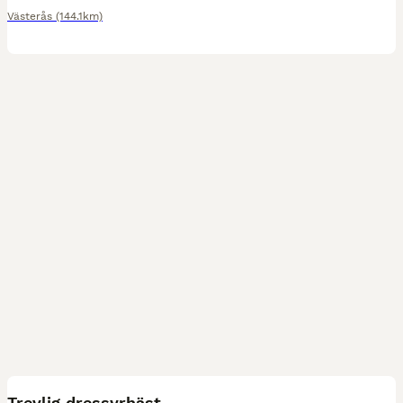
Västerås
(144.1km)
1
1
Trevlig dressyrhäst