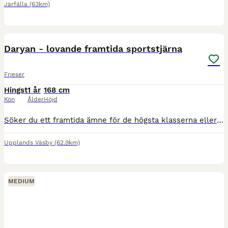
Järfälla
(63km)
15
4
Daryan - lovande framtida sportstjärna
Frieser
Hingst
1 år
168 cm
Kön
Ålder
Höjd
Söker du ett framtida ämne för de högsta klasserna eller en potentiell hingstkandidat? Nu finns ett unikt tillfälle för dig som söker en frieserhingst med en härstamning utöver det vanliga. Denna hi
Upplands Väsby
(62.9km)
MEDIUM