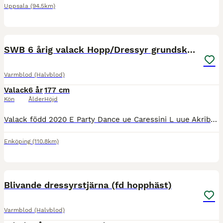
Uppsala
(94.5km)
2
5
SWB 6 årig valack Hopp/Dressyr grundskolad
Varmblod (Halvblod)
Valack
6 år
177 cm
Kön
Ålder
Höjd
Valack född 2020 E Party Dance ue Caressini L uue Akribori (Acord II) Roxy är högrest, självbärig med egen motor och fin gång. Han är välutbildad, kan de grundläggande skolorna. Hoppar med ett väl a
Enköping
(110.8km)
2
Blivande dressyrstjärna (fd hopphäst)
Varmblod (Halvblod)