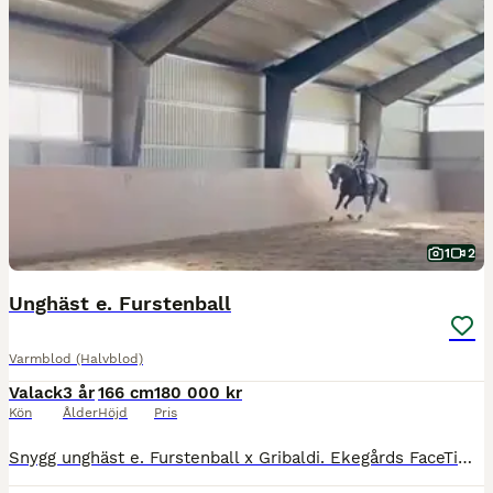
1
2
Unghäst e. Furstenball
Varmblod (Halvblod)
Valack
3 år
166 cm
180 000 kr
Kön
Ålder
Höjd
Pris
Snygg unghäst e. Furstenball x Gribaldi. Ekegårds FaceTime är en trevlig häst med en positiv, energisk och ambitiös inställning till arbete. Inriden och visad på 3-årstest av professionell inridare me