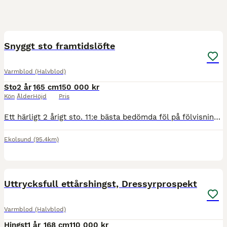
2
1
Snyggt sto framtidslöfte
Varmblod (Halvblod)
Sto
2 år
165 cm
150 000 kr
Kön
Ålder
Höjd
Pris
Ett härligt 2 årigt sto. 11:e bästa bedömda föl på fölvisning 2024. 3 utmärkta gångarter och ett mycket bra temperament. Röntgad i juni 2026 ua. Finns i Ekolsund/Enköping. Länk till BLUP Tyra E (SWB)
Ekolsund
(95.4km)
5
Uttrycksfull ettårshingst, Dressyrprospekt
Varmblod (Halvblod)
Hingst
1 år
168 cm
110 000 kr