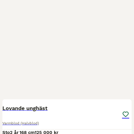
1
2
MEDIUM
Lovande unghäst
Varmblod (Halvblod)
Sto
2 år
168 cm
125 000 kr