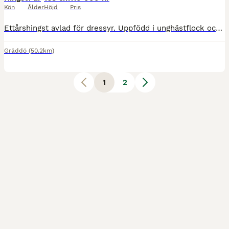
Kön
Ålder
Höjd
Pris
Ettårshingst avlad för dressyr. Uppfödd i unghästflock och bör nu säljas till satsande om man önskar hålla honom som hingst. Utställd och fick första klass i finska Hippos utställningen 2025. Korrekt
Gräddö
(50.2km)
1
2