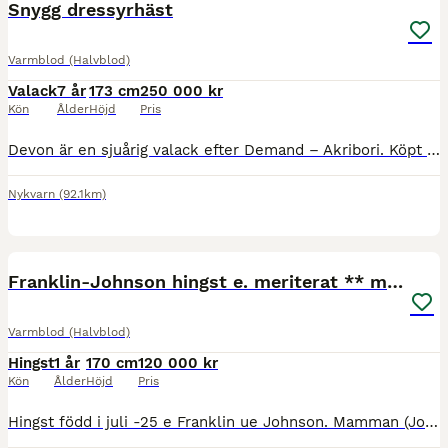
Snygg dressyrhäst
Varmblod (Halvblod)
Valack
7 år
173 cm
250 000 kr
Kön
Ålder
Höjd
Pris
Devon är en sjuårig valack efter Demand – Akribori. Köpt direkt från uppfödaren. Devon har tre bra gångarter där det finns mycket mer att plocka fram när han blir starkare. Lätt och mjuk i kontakten
Nykvarn
(92.1km)
1
Franklin-Johnson hingst e. meriterat ** möderne
Varmblod (Halvblod)
Hingst
1 år
170 cm
120 000 kr
Kön
Ålder
Höjd
Pris
Hingst född i juli -25 e Franklin ue Johnson. Mamman (Johnson-Samber, inväntar prestationsklass ** inom kort via SWB, BLUP index 129) har gått FEI klasser med junior, samt har placeringar upp till MS