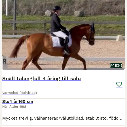
1
3
Snäll talangfull 4 åring till salu
Varmblod (Halvblod)
Sto
4 år
160 cm
Kön
Ålder
Höjd
Mycket trevlig, välhanterad/välutbildad, stabilt sto, född 2022, säljes till målmedveten dressyrryttare som kan garantera ett varaktigt gott hem. Finns på BLUP, stofamilj 48, e: Suarez, eu: Zuidenwin