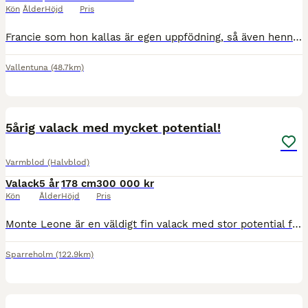
Kön
Ålder
Höjd
Pris
Francie som hon kallas är egen uppfödning, så även hennes mor. Mor är diplom, selektion och prestations sto **. Mormor elit premierad. Mors bror Frans Andreo II 1289 premierad hingst svår dressyr täv
Vallentuna
(48.7km)
3
5årig valack med mycket potential!
Varmblod (Halvblod)
Valack
5 år
178 cm
300 000 kr
Kön
Ålder
Höjd
Pris
Monte Leone är en väldigt fin valack med stor potential for framtiden inom dressyren. Ger en härlig ridkänsla och har en fantastiskt fin galopp. Frisk, sund och röntgad. Okomplicerad i hantering. Pr
Sparreholm
(122.9km)
1
5