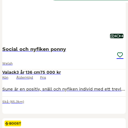
6
4
Social och nyfiken ponny
Welsh
Valack
3 år
136 cm
75 000 kr
Kön
Ålder
Höjd
Pris
Sune är en positiv, snäll och nyfiken individ med ett trevligt temperament. Han är van vid daglig hantering, in-och utsläpp, verkning, kolla tänder och vaccination. Insutten, påbörjad inridning (enbart i skritt och i skogen). Hanterad av vuxna (och av 12-åring tillsammans med vuxen). Sune är ca 136 cm, han är mätt hemma i stallgången. Han skulle passa en hästvan familj so
Skå
(65.3km)
BOOST