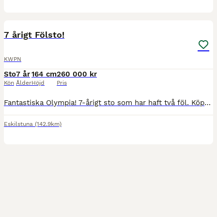
5
7 årigt Fölsto!
KWPN
Sto
7 år
164 cm
260 000 kr
Kön
Ålder
Höjd
Pris
Fantastiska Olympia! 7-årigt sto som har haft två föl. Köpt av seriös och framgångsrik uppfödare vintern 2024. Inriden 2025 och började tävla i år. En fantastisk trygg individ som gör alla rätt. Lät
Eskilstuna
(142.9km)