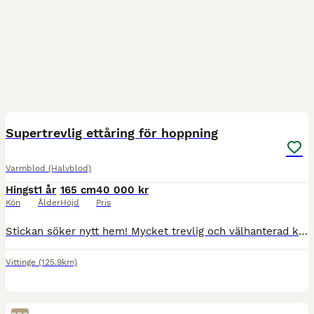
3
Supertrevlig ettåring för hoppning
Varmblod (Halvblod)
Hingst
1 år
165 cm
40 000 kr
Kön
Ålder
Höjd
Pris
Stickan söker nytt hem! Mycket trevlig och välhanterad kille! Samma pappa som M Baryards Isolde. Har för snart ett år sedan fått ett rejält balltramp som fick opereras. Idag behöver du veta vart fö
Vittinge
(125.9km)