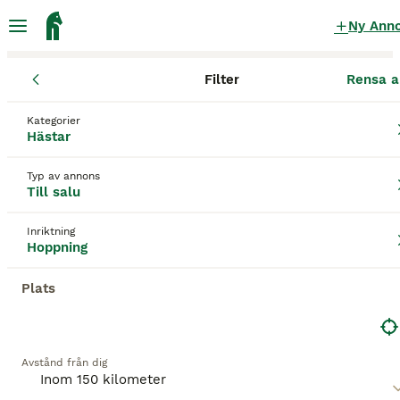
Ny Ann
Filter
Rensa a
Hästar
Hopphästar
Stockholms län
Värmdö
Värmdö
Kategorier
Hopphästar till salu
i Värmdö
Hästar
86 Hästar hittade
Typ av annons
Till salu
Hoppning
Filter
Inriktning
Spara sökning
Sortera
Hoppning
BOOSTADE ANNONSER
Plats
BOOST
Avstånd från dig