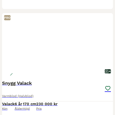
PRO
4
Snygg Valack
Varmblod (Halvblod)
Valack
6 år
170 cm
230 000 kr
Kön
Ålder
Höjd
Pris