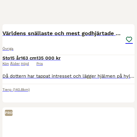
1
PRO
Världens snällaste och mest godhjärtade häst❤️‍🩹
Övriga
Sto
15 år
163 cm
135 000 kr
Kön
Ålder
Höjd
Pris
Då dottern har tappat intresset och lägger hjälmen på hyllan säljer vi nu våran häst. Abbey är ett sto född 2011 med en fantastisk inställning till arbete och ett hjärta av guld. Hon är en otroligt sn
Tierp
(140.8km)
PRO