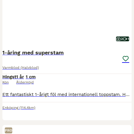
2
1
1-åring med superstam
Varmblod (Halvblod)
Hingst
1 år
1 cm
Kön
Ålder
Höjd
Ett fantastiskt 1-årigt föl med internationell toppstam. Här kombineras det absolut bästa av modern belgisk och tysk hoppavel! Stamtavla & Härstamning Fader: Pegase van 't Ruytershof Farfar: Comme I
Enköping
(114.4km)
PRO