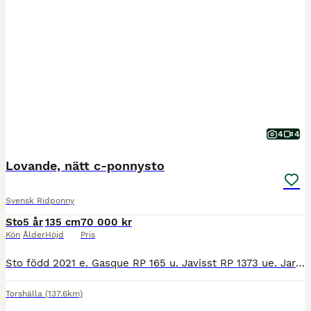
4
4
Lovande, nätt c-ponnysto
Svensk Ridponny
Sto
5 år
135 cm
70 000 kr
Kön
Ålder
Höjd
Pris
Sto född 2021 e. Gasque RP 165 u. Javisst RP 1373 ue. Jarno RP 145. Mycket välstammat sto som har en ljus framtid i valfri ridsportgren samt i avel. Gazanya är hemmamätt till 135 cm (2025) och är av nättare modell. Hon rör sig mycket trevligt med stort plus för traven och visar stor glädje vid löshoppning. Gazanya är en modig individ som är uppväxt på lösdrift, men kan st
Torshälla
(137.6km)