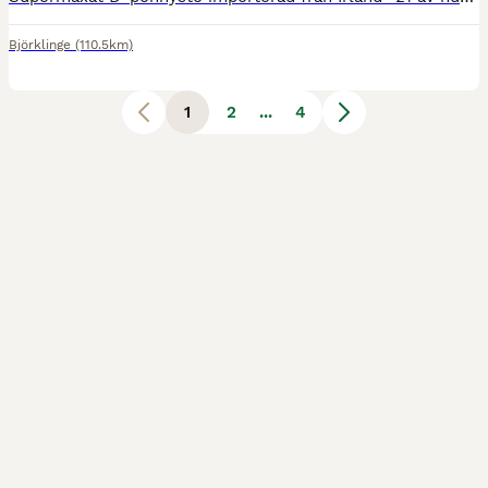
Björklinge
(110.5km)
1
2
...
4