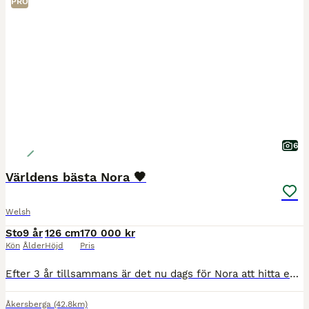
PRO
6
Världens bästa Nora 🖤
Welsh
Sto
9 år
126 cm
170 000 kr
Kön
Ålder
Höjd
Pris
Efter 3 år tillsammans är det nu dags för Nora att hitta en ny liten ryttare. Vinner du hennes förtroende och tillit, har du en bästa kompis förevigt ♾️🫶🏻 B-ponny, född 2017, ingen skade eller sju
Åkersberga
(42.8km)