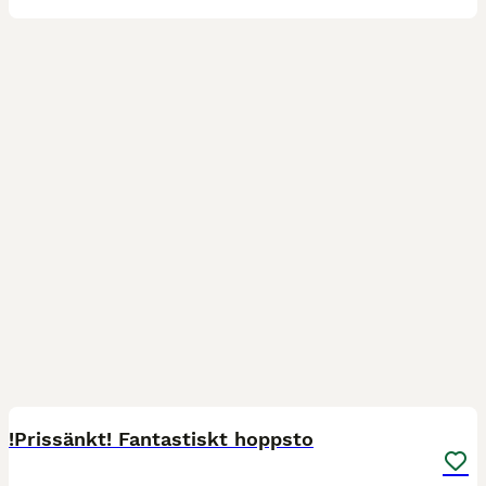
3
1
BOOST
!Prissänkt! Fantastiskt hoppsto