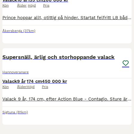
Valack
10 år
135 cm
200 000 kr
Kön
Ålder
Höjd
Pris
Prince hoppar allt, otittig på hinder. Startat felfritt LB både i Sverige och tidigare på Irland. Tränar hemma 110 (MSVB) Varit i Sverige sedan 2024. Testat terräng och är modig och gör allt man ber h
Åkersberga
(37km)
2
1
Supersnäll, ärlig och storhoppande valack
Hannoveranare
Valack
9 år
174 cm
450 000 kr
Kön
Ålder
Höjd
Pris
Valack 9 år, 174 cm, efter Action Blue - Contagio. Sture är en mycket snäll och pålitlig häst med mycket kapacitet. Bra att rida varje dag, jättetrygg på tävling och fungerar med klippning, uteritt os
Sigtuna
(81km)