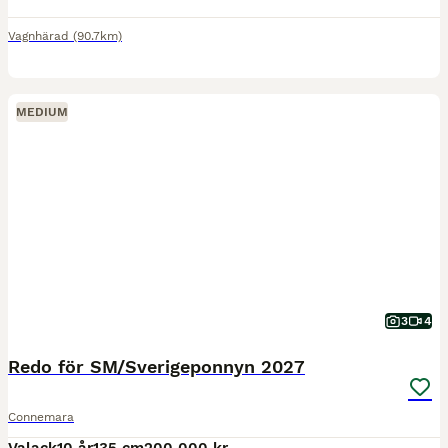
Vagnhärad
(90.7km)
MEDIUM
3
4
Redo för SM/Sverigeponnyn 2027
Connemara