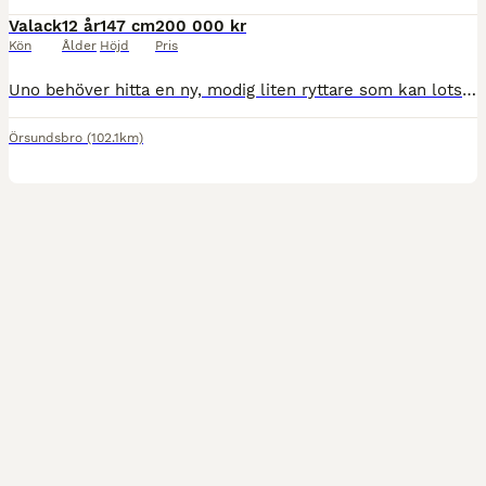
Valack
12 år
147 cm
200 000 kr
Kön
Ålder
Höjd
Pris
Uno behöver hitta en ny, modig liten ryttare som kan lotsa honom på hopp- & terrängbanorna framöver! Denna meriterade Fälttävlansponny har framtiden för sig tillsammans med rätt pilot! Uno kom till
Örsundsbro
(102.1km)