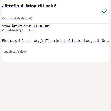
Jättefin 4-åring till salu!
Varmblod (Halvblod)
Sto
4 år
172 cm
190 000 kr
Kön
Ålder
Höjd
Pris
Fint sto, 4 år och drygt 171cm (mätt på testet i augusti förra året) e. Enelskey X Cornetto. Jättetrevligt temperament! Visad på Unghästtestet i slutet på sommaren 2025 där hon fick Hoppdiplom med poä
Tungelsta
(54km)