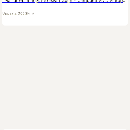
”Pia” är ett 6 årigt sto e.Van Gogh - Campbell VDL. Vi köpte henne som föl från Holland o har sedan dess utbildats och tävlats utav oss. Hon har tävlat upp till 120 och gick bl.a. 5 års klasserna på
Uppsala
(105.2km)
1
5