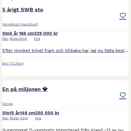
5 årigt SWB sto
Varmblod (Halvblod)
Sto
5 år
166 cm
329 000 kr
Kön
Ålder
Höjd
Pris
Efter mycket tvivel fram och tillbaka har jag nu fatta beslut att sälja mitt 5 åriga sto. Då jag har fått inse att det är för många hästar i stallet och tiden inte finns för att ge henne dom bästa för
Bro
(73.7km)
9
En på miljonen 💎
Övriga
Sto
15 år
148 cm
250 000 kr
Kön
Ålder
Höjd
Pris
Supermaxat D-ponnysto importerad från Irland -21 av nuvarande ägare. Tävlat stora klasser på Irland med 431 sji poäng & gått dom högsta klasserna i Sverige, 130/MvsA SM. Är verkligen en helt fantas