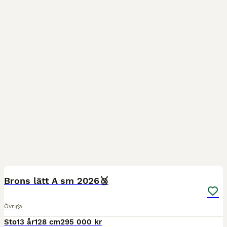
2
2
Brons lätt A sm 2026🥉
Övriga
Sto
13 år
128 cm
295 000 kr