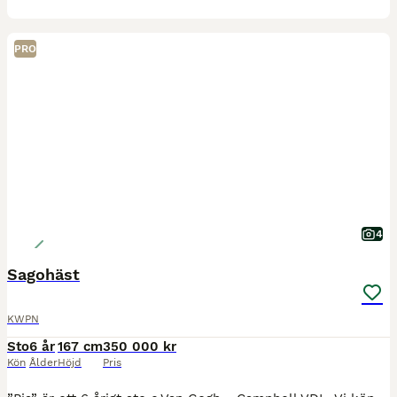
PRO
4
Sagohäst
KWPN
Sto
6 år
167 cm
350 000 kr
Kön
Ålder
Höjd
Pris