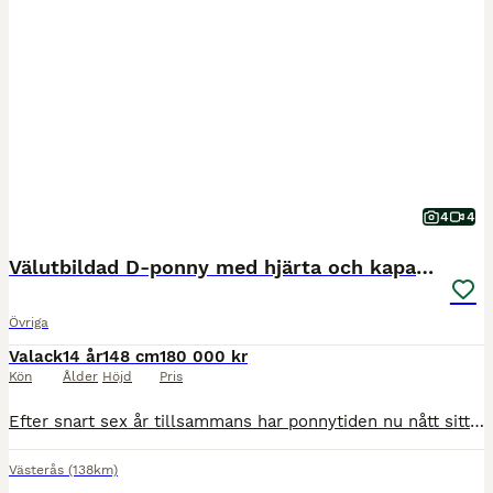
4
4
Välutbildad D-ponny med hjärta och kapacitet
Övriga
Valack
14 år
148 cm
180 000 kr
Kön
Ålder
Höjd
Pris
Efter snart sex år tillsammans har ponnytiden nu nått sitt slut. Det är därför med stor omsorg och många känslor vi har fattat det svåra beslutet att sälja vår fina Bowie. Bowie är en maxad D-ponnyva
Västerås
(138km)