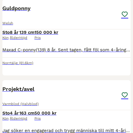
MEDIUM
Guldponny
Welsh
Sto
8 år
139 cm
150 000 kr
Kön
Ålder
Höjd
Pris
Maxad C-ponny(139) 8 år. Sent tagen, fått föl som 4-åring. Tävlad hoppning, felfritt LC, debuterat LB med godkänt resultat. Kapacitet för mer i hoppning men kapacitet för alla discipliner. Lätt i all
Norrtälje
(61.6km)
5
Projekt/avel
Varmblod (Halvblod)
Sto
4 år
163 cm
50 000 kr
Kön
Ålder
Höjd
Pris
Jag söker en engagerad och trygg människa till mitt 4-åriga SWB-sto (Diero Lux N – Willibald), som fick Klass 1 i hoppning på sitt unghästtest. Hon är insutten och befinner sig i slutskedet av rehabi