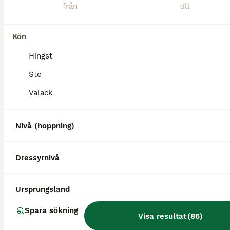
Kön
Hingst
Sto
Valack
Nivå (hoppning)
Dressyrnivå
BOOST
Ursprungsland
Spara sökning
Visa resultat
(
86
)