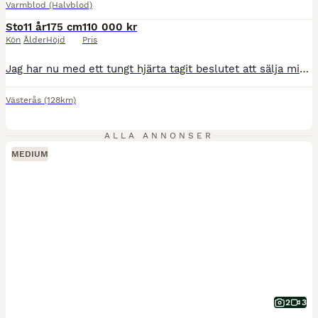
Varmblod (Halvblod)
Sto
11 år
175 cm
110 000 kr
Kön
Ålder
Höjd
Pris
Jag har nu med ett tungt hjärta tagit beslutet att sälja min fantastiska Pisan efter 5 år tillsammans. PGA tidsbrist där jag både jobbat och pluggat på heltid, så har hon inte tävlats så mycket under senaste åren. Pisan är en dam med ett hjärta av guld som alltid gör sitt bästa och blir lite det man gör henne till. Hon är mycket snäll, okomplicerad och trevlig i all hante
Västerås
(128km)
ALLA ANNONSER
MEDIUM
2
3