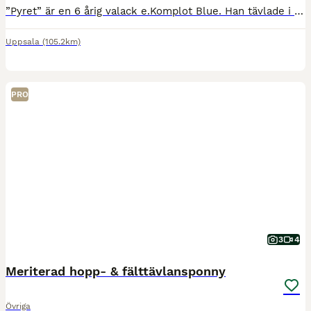
”Pyret” är en 6 årig valack e.Komplot Blue. Han tävlade i Falsterbo som 4 åring och tävlade några 1 m under sitt år som 4 åring. Efter de har han ej tävlat när nuvarande ägare haft honom, tränats och
Uppsala
(105.2km)
PRO
3
4
Meriterad hopp- & fälttävlansponny
Övriga