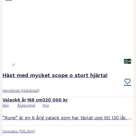
4
Häst med mycket scope o stort hjärta!
Varmblod (Halvblod)
Valack
6 år
168 cm
320 000 kr
Kön
Ålder
Höjd
Pris
”Rune” är en 6 årig valack som har tävlat upp till 130 iår. Han gick som 5 åring förra året ett flertal felfria 120 samt 5 års klasserna på Elmia. Vi köpte honom som föl från Belgien och har sedan d
Uppsala
(105.2km)