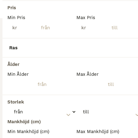
Pris
Min Pris
Max Pris
kr
kr
Ras
3
5
Ålder
Lovande D-ponny med hjärta och potential 🌟❤️
Min Ålder
Max Ålder
Övriga
Sto
9 år
148 cm
220 000 kr
Kön
Ålder
Höjd
Pris
Storlek
”Chilli” är ett maxat D-ponnysto f. 17. Hon är en vänlig tjej med mycket power, stort språng och vägvinnande galopp. Hennes inställning är alltid att ta ryttaren till andra sidan hindret oavsett läge och hindertyp. Har gått t.o.m. 110/La både på Irland och i Sverige. Felfri start senast igår onsdag 6/8 på Kimstad. Hon tränar högre och känslan är att hon har enorm kapacitet
Mankhöjd (cm)
Tungelsta
(54.7km)
Min Mankhöjd (cm)
Max Mankhöjd (cm)