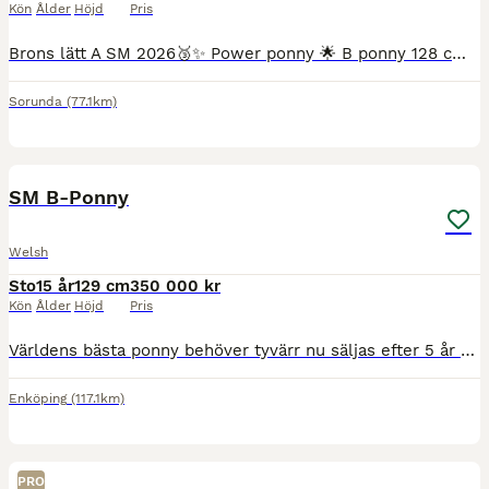
Kön
Ålder
Höjd
Pris
Brons lätt A SM 2026🥉✨ Power ponny 🌟 B ponny 128 cm Tävlad till MSVB Född 2013 Röntgad på Irland En ponny med mycket power och kapacitet. Het i hoppningen, trevlig att rida dressyr och rida ut
Sorunda
(77.1km)
4
1
SM B-Ponny
Welsh
Sto
15 år
129 cm
350 000 kr
Kön
Ålder
Höjd
Pris
Världens bästa ponny behöver tyvärr nu säljas efter 5 år hos oss, dottern är 13 år. Tagit dottern från minsta klasserna upp till flertal vinster i MSVB, 8:a på inomhus SM 2025. Senaste felfria MSVB i
Enköping
(117.1km)
PRO