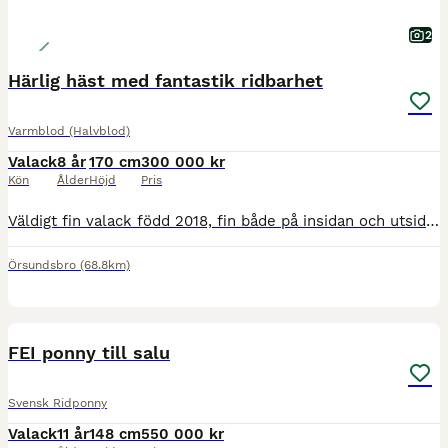
2
Härlig häst med fantastik ridbarhet
Varmblod (Halvblod)
Valack
8 år
170 cm
300 000 kr
Kön
Ålder
Höjd
Pris
Väldigt fin valack född 2018, fin både på insidan och utsidan! Tre mycket bra gångarter, inkännande och arbetsvillig med egen motor och ger en härlig ridkänsla. Välutbildad och gör fina skolor och by
Örsundsbro
(68.8km)
1
2
FEI ponny till salu
Svensk Ridponny
Valack
11 år
148 cm
550 000 kr