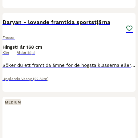
15
4
Daryan - lovande framtida sportstjärna
Frieser
Hingst
1 år
168 cm
Kön
Ålder
Höjd
Söker du ett framtida ämne för de högsta klasserna eller en potentiell hingstkandidat? Nu finns ett unikt tillfälle för dig som söker en frieserhingst med en härstamning utöver det vanliga. Denna hi
Upplands Väsby
(22.8km)
MEDIUM