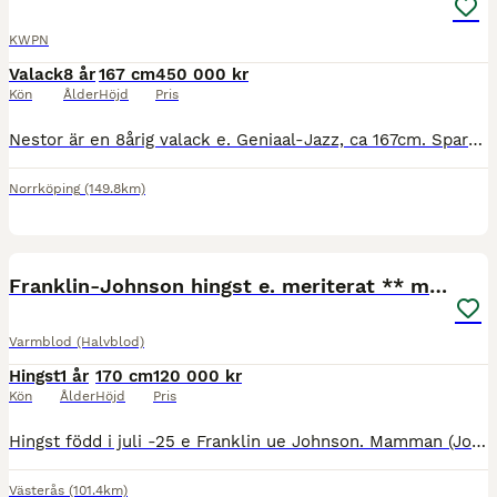
KWPN
Valack
8 år
167 cm
450 000 kr
Kön
Ålder
Höjd
Pris
Nestor är en 8årig valack e. Geniaal-Jazz, ca 167cm. Sparsamt tävlad tom MsvB med placering och finns mycket kapacitet för svårare klasser. Egen motor åt det piggare hållet, snäll att lasta, sko, rida
Norrköping
(149.8km)
1
Franklin-Johnson hingst e. meriterat ** möderne
Varmblod (Halvblod)
Hingst
1 år
170 cm
120 000 kr
Kön
Ålder
Höjd
Pris
Hingst född i juli -25 e Franklin ue Johnson. Mamman (Johnson-Samber, inväntar prestationsklass ** inom kort via SWB, BLUP index 129) har gått FEI klasser med junior, samt har placeringar upp till MS
Västerås
(101.4km)