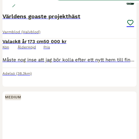
4
Världens goaste projekthäst
Varmblod (Halvblod)
Valack
8 år
173 cm
50 000 kr
Kön
Ålder
Höjd
Pris
Måste nog inse att jag bör kolla efter ett nytt hem till finaste Boy. Han är genomsnäll(!!!!!!!) i precis all hantering, kan göra allt själv med honom. Han har sadeltvång, går att rida men är helt
Adelsö
(38.3km)
MEDIUM