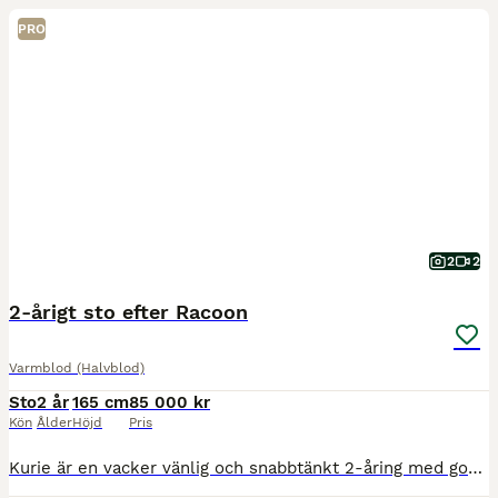
PRO
2
2
2-årigt sto efter Racoon
Varmblod (Halvblod)
Sto
2 år
165 cm
85 000 kr
Kön
Ålder
Höjd
Pris
Kurie är en vacker vänlig och snabbtänkt 2-åring med god utvecklingspotential. Uppvuxen på lösdrift. Mamma med härlig ridbarhet, tävlad i dressyr och lättare fälttävlan. Kurie är i dagsläget ca 160 c