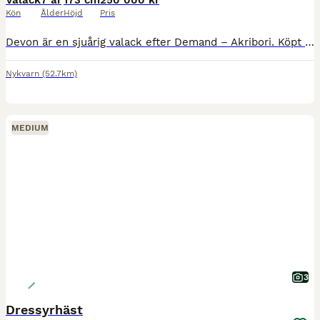
Valack
7 år
173 cm
250 000 kr
Kön
Ålder
Höjd
Pris
Devon är en sjuårig valack efter Demand – Akribori. Köpt direkt från uppfödaren. Devon har tre bra gångarter där det finns mycket mer att plocka fram när han blir starkare. Lätt och mjuk i kontakten
Nykvarn
(52.7km)
MEDIUM
3
Dressyrhäst