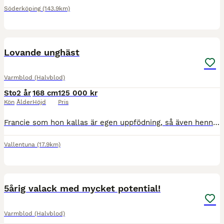
Söderköping
(143.9km)
1
2
MEDIUM
Lovande unghäst
Varmblod (Halvblod)
Sto
2 år
168 cm
125 000 kr
Kön
Ålder
Höjd
Pris
Francie som hon kallas är egen uppfödning, så även hennes mor. Mor är diplom, selektion och prestations sto **. Mormor elit premierad. Mors bror Frans Andreo II 1289 premierad hingst svår dressyr täv
Vallentuna
(17.9km)
3
5årig valack med mycket potential!
Varmblod (Halvblod)