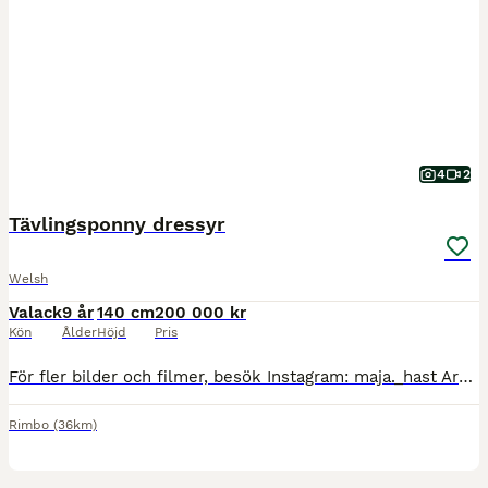
4
2
Tävlingsponny dressyr
Welsh
Valack
9 år
140 cm
200 000 kr
Kön
Ålder
Höjd
Pris
För fler bilder och filmer, besök Instagram: maja._hast Archie är en härlig ponny som passar dig som vill fortsätta utvecklas på tävlingsbanan eller som söker en fantastisk bästa vän. Han lyssnar ti
Rimbo
(36km)