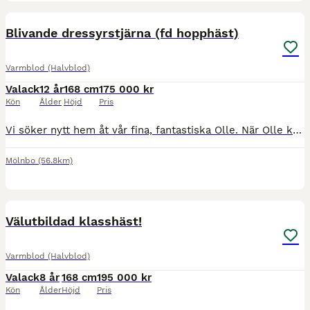
2
Blivande dressyrstjärna (fd hopphäst)
Varmblod (Halvblod)
Valack
12 år
168 cm
175 000 kr
Kön
Ålder
Höjd
Pris
Vi söker nytt hem åt vår fina, fantastiska Olle. När Olle kom till oss för 1,5 år sedan var planen att han skulle bli vår framtida tävlingshäst, med enorm kapacitet i hoppningen. Livet ville annorlu
Mölnbo
(56.8km)
1
3
Välutbildad klasshäst!
Varmblod (Halvblod)
Valack
8 år
168 cm
195 000 kr
Kön
Ålder
Höjd
Pris