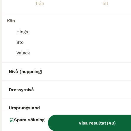
Kön
Hingst
Sto
Valack
ALLA ANNONSER
Nivå (hoppning)
MEDIUM
Dressyrnivå
Ursprungsland
Spara sökning
Visa resultat
(
48
)