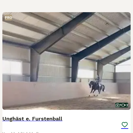
PRO
1
2
Unghäst e. Furstenball