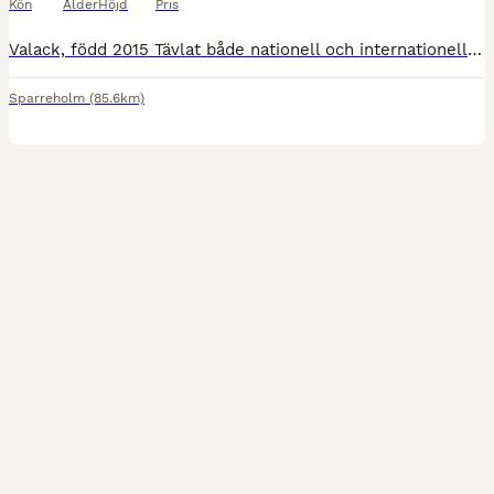
Kön
Ålder
Höjd
Pris
Valack, född 2015 Tävlat både nationell och internationellt. Vann ungponny SM som 6 åring, 4a i finalen på Ponny SM 2026. Tre bra reglerbara gångarter, gör alla rörelser med lätthet. 148 mkh 550 0
Sparreholm
(85.6km)