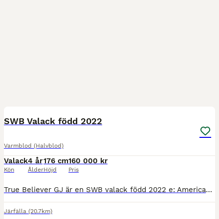
2
3
SWB Valack född 2022
Varmblod (Halvblod)
Valack
4 år
176 cm
160 000 kr
Kön
Ålder
Höjd
Pris
True Believer GJ är en SWB valack född 2022 e: Americano GJ - Heslegård's Rubin. Skimmel, ca 175 cm. Gångartsdiplom som 3-åring. Lillebror visades i år och fick gångartsdiplom och klass 1 hoppning. R
Järfälla
(20.7km)