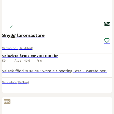
2
Snygg läromästare
Varmblod (Halvblod)
Valack
13 år
167 cm
700 000 kr
Kön
Ålder
Höjd
Pris
Valack född 2013 ca 167cm e Shooting Star - Warsteiner Startat upp till Intermediaire 1 på 67% - med mer att hämta! Mjuk och fin i kontakten, lagom motor utan att bli het. Snäll i all hantering! S
Vendelsö
(19.8km)
PRO