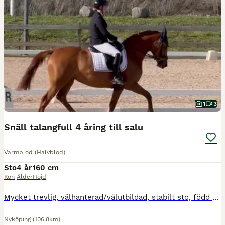
1
3
Snäll talangfull 4 åring till salu
Varmblod (Halvblod)
Sto
4 år
160 cm
Kön
Ålder
Höjd
Mycket trevlig, välhanterad/välutbildad, stabilt sto, född 2022, säljes till målmedveten dressyrryttare som kan garantera ett varaktigt gott hem. Finns på BLUP, stofamilj 48, e: Suarez, eu: Zuidenwin
Nyköping
(106.8km)