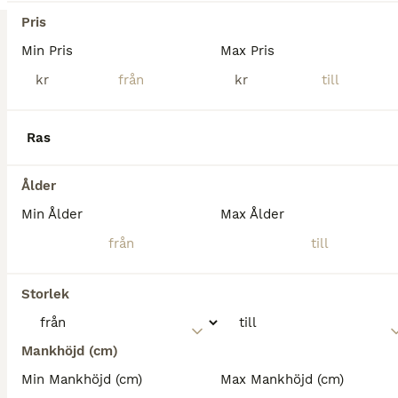
Stora Sundby
(117km)
Pris
1
3
Min Pris
Max Pris
BOOST
kr
kr
Zendaya – lovande dressyrsto med mycket kapacitet
Varmblod (Halvblod)
Ras
Sto
11 år
165 cm
250 000 kr
Kön
Ålder
Höjd
Pris
Ålder
Sto född 2015 e. Zaladin – Prestige. Zendaya är en trevlig och positiv häst som nu söker ett nytt hem. Hon är enkel i all daglig hantering såsom skoning, lastning och klippning. Rids både ensam och i sällskap utan problem. Hon tycker det är roligt att hoppa och gör det fint, men är framför allt utbildad inom dressyr. Hon gör idag rörelser upp till Msv B-nivå och bytena ä
Min Ålder
Max Ålder
Bålsta
(50.3km)
Storlek
Mankhöjd (cm)
Min Mankhöjd (cm)
Max Mankhöjd (cm)