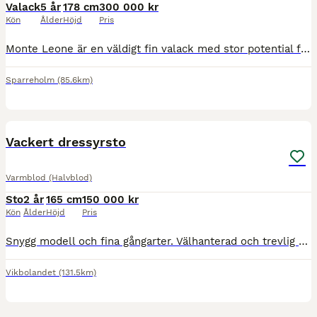
Valack
5 år
178 cm
300 000 kr
Kön
Ålder
Höjd
Pris
Monte Leone är en väldigt fin valack med stor potential for framtiden inom dressyren. Ger en härlig ridkänsla och har en fantastiskt fin galopp. Frisk, sund och röntgad. Okomplicerad i hantering. Pr
Sparreholm
(85.6km)
7
3
Vackert dressyrsto
Varmblod (Halvblod)
Sto
2 år
165 cm
150 000 kr
Kön
Ålder
Höjd
Pris
Snygg modell och fina gångarter. Välhanterad och trevlig med vakenhet. Regelbundet avmaskad, verkad och vaccinerad. Exportröntgad Jan -26, bra röntgen. Ca 165 nu och beräknas bli runt 170. Ta chans
Vikbolandet
(131.5km)