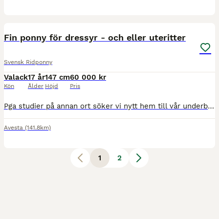
1
4
Fin ponny för dressyr - och eller uteritter
Svensk Ridponny
Valack
17 år
147 cm
60 000 kr
Kön
Ålder
Höjd
Pris
Pga studier på annan ort söker vi nytt hem till vår underbara ponny. Vacker ponny med stort hjärta, älskar att bli ompysslad. En valack på 17 år. Fantastiskt att hantera från marken. Har respekt för
Avesta
(141.8km)
1
2