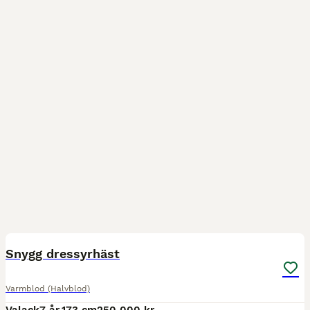
1
5
Snygg dressyrhäst
Varmblod (Halvblod)