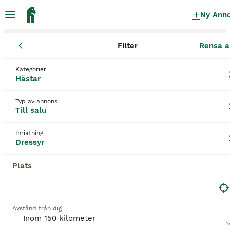
Ny Ann
Filter
Rensa a
Hästar
Dressyrhästar
Stockholms län
Lidingö kommun
Lidi
Kategorier
Dressyrhästar till salu
i Lidingö
Hästar
48 Hästar hittade
Typ av annons
Till salu
Dressyr
Filter
Inriktning
Spara sökning
Sortera
Dressyr
Plats
Denna annons är inte längre tillgänglig.
Vi har omdirigerat dig till sökresultat med liknande
parametrar.
Avstånd från dig
BOOSTADE ANNONSER