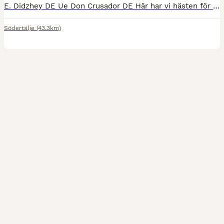
E. Didzhey DE Ue Don Crusador DE Här har vi hästen för dig som söker det där extra inom dressyren! En underbar kille som älskar att arbeta och alltid försöker göra rätt. Holiday är en vaken kille me
Södertälje
(43.3km)