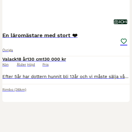
3
5
En läromästare med stort ❤️
Övriga
Valack
18 år
130 cm
130 000 kr
Kön
Ålder
Höjd
Pris
Efter 5år har dottern hunnit bli 13år och vi måste sälja vår lilla guldponny George. George är en otroligt smäll och vänlig ponny som älskar att visa upp sig på tävlingsbanorna. Han har gått 5 SM me
Rimbo
(36km)