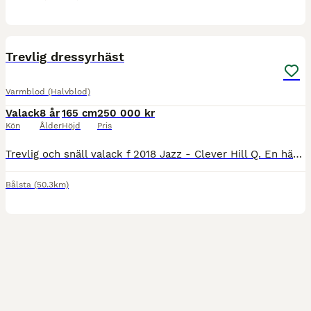
1
1
Trevlig dressyrhäst
Varmblod (Halvblod)
Valack
8 år
165 cm
250 000 kr
Kön
Ålder
Höjd
Pris
Trevlig och snäll valack f 2018 Jazz - Clever Hill Q. En häst med tre bra gångarter och som är mer åt det bekväma hållet. Passar ryttaren som vill varva dressyr med uteritter och som uppskattar en häs
Bålsta
(50.3km)