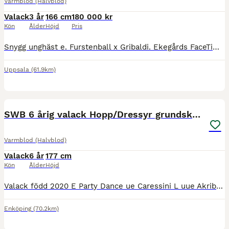
Varmblod (Halvblod)
Valack
3 år
166 cm
180 000 kr
Kön
Ålder
Höjd
Pris
Snygg unghäst e. Furstenball x Gribaldi. Ekegårds FaceTime är en trevlig häst med en positiv, energisk och ambitiös inställning till arbete. Inriden och visad på 3-årstest av professionell inridare me
Uppsala
(61.9km)
2
5
SWB 6 årig valack Hopp/Dressyr grundskolad
Varmblod (Halvblod)
Valack
6 år
177 cm
Kön
Ålder
Höjd
Valack född 2020 E Party Dance ue Caressini L uue Akribori (Acord II) Roxy är högrest, självbärig med egen motor och fin gång. Han är välutbildad, kan de grundläggande skolorna. Hoppar med ett väl a
Enköping
(70.2km)