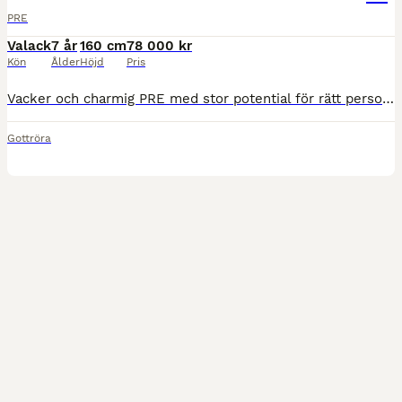
PRE
Valack
7 år
160 cm
78 000 kr
Kön
Ålder
Höjd
Pris
Vacker och charmig PRE med stor potential för rätt person. I vardaglig hantering är Bizco snäll, okomplicerad och en väldigt gullig häst. I ridningen är han fortfarande under utbildning. Han är käns
Gottröra