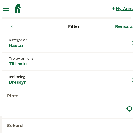
Ny Ann
Filter
Rensa a
Hästar
Dressyrhästar
Stockholms län
Lidingö kommun
Kategorier
Dressyrhästar till salu
i Lidingö kommun
Hästar
10 Hästar hittade
Typ av annons
Till salu
Dressyr
Filter
Inriktning
Spara sökning
Sortera
Dressyr
MEDIUM
Plats
Sökord