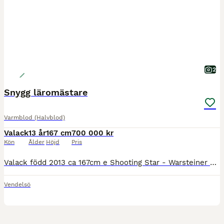
2
Snygg läromästare
Varmblod (Halvblod)
Valack
13 år
167 cm
700 000 kr
Kön
Ålder
Höjd
Pris
Valack född 2013 ca 167cm e Shooting Star - Warsteiner Startat upp till Intermediaire 1 på 67% - med mer att hämta! Mjuk och fin i kontakten, lagom motor utan att bli het. Snäll i all hantering! S
Vendelsö