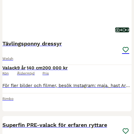
4
2
Tävlingsponny dressyr
Welsh
Valack
9 år
140 cm
200 000 kr
Kön
Ålder
Höjd
Pris
För fler bilder och filmer, besök Instagram: maja._hast Archie är en härlig ponny som passar dig som vill fortsätta utvecklas på tävlingsbanan eller som söker en fantastisk bästa vän. Han lyssnar ti
Rimbo
4
2
Superfin PRE-valack för erfaren ryttare