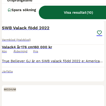
Ursprungsland
Spara sökning
Visa resultat
(
10
)
2
3
SWB Valack född 2022
Varmblod (Halvblod)
Valack
4 år
176 cm
160 000 kr
Kön
Ålder
Höjd
Pris
True Believer GJ är en SWB valack född 2022 e: Americano GJ - Heslegård's Rubin. Skimmel, ca 175 cm. Gångartsdiplom som 3-åring. Lillebror visades i år och fick gångartsdiplom och klass 1 hoppning. R
Järfälla
MEDIUM