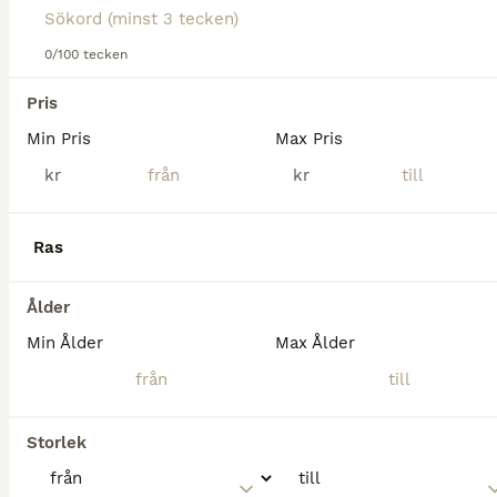
0/100 tecken
3
5
Pris
Min Pris
Max Pris
En läromästare med stort ❤️
kr
kr
Övriga
Valack
18 år
130 cm
130 000 kr
Ras
Kön
Ålder
Höjd
Pris
Efter 5år har dottern hunnit bli 13år och vi måste sälja vår lilla guldponny George. George är en otroligt smäll och vänlig ponny som älskar att visa upp sig på tävlingsbanorna. Han har gått 5 SM me
Ålder
Min Ålder
Max Ålder
Rimbo
2
2
Perfekt läromästare! Dressyrponny C-ponny
Storlek