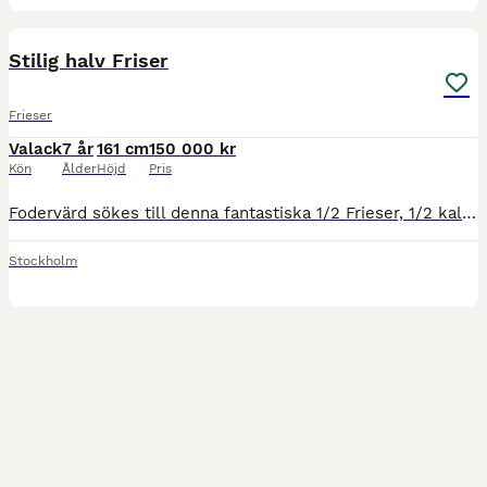
2
2
Stilig halv Friser
Frieser
Valack
7 år
161 cm
150 000 kr
Kön
Ålder
Höjd
Pris
Fodervärd sökes till denna fantastiska 1/2 Frieser, 1/2 kallblod (halvblod), 161 cm i mankhöjd pga utlandsjobb ett år. Vänlig social gosig väldigt lättlärd och intelligent. Har kommit 1/2 i hans utbil
Stockholm