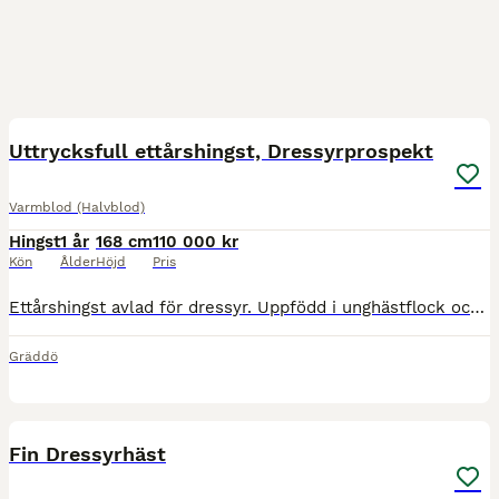
5
Uttrycksfull ettårshingst, Dressyrprospekt
Varmblod (Halvblod)
Hingst
1 år
168 cm
110 000 kr
Kön
Ålder
Höjd
Pris
Ettårshingst avlad för dressyr. Uppfödd i unghästflock och bör nu säljas till satsande om man önskar hålla honom som hingst. Utställd och fick första klass i finska Hippos utställningen 2025. Korrekt
Gräddö
2
4
Fin Dressyrhäst