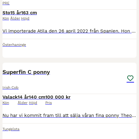
PRE
Sto
15 år
163 cm
Kön
Ålder
Höjd
Vi importerade Atila den 26 april 2022 från Spanien. Hon är född 2011 och har fått två föl under sin tid där. Sedan hon kom till oss har vi ridit mycket dressyr, varit ute på många uteritter och iblan
Österhaninge
4
3
Superfin C ponny
Irish Cob
Valack
14 år
140 cm
100 000 kr
Kön
Ålder
Höjd
Pris
Nu har vi kommit fram till att sälja våran fina ponny Theo som vi haft i 9 år, han är en super snäll, kärleksfull och rolig ponny som älskar att rida ut, rida på banan och att tävla. Han har gått från
Tungelsta