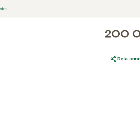
mbo
200 0
Dela ann