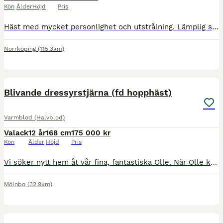
Kön
Ålder
Höjd
Pris
Häst med mycket personlighet och utstrålning. Lämplig som första storhäst, trevlig att rida med lagom energi. Kan bli pigg och busig vid uteritter och hoppning, rids bäst ut med sällskap. Tävlad upp
Norrköping
(115.3km)
2
Blivande dressyrstjärna (fd hopphäst)
Varmblod (Halvblod)
Valack
12 år
168 cm
175 000 kr
Kön
Ålder
Höjd
Pris
Vi söker nytt hem åt vår fina, fantastiska Olle. När Olle kom till oss för 1,5 år sedan var planen att han skulle bli vår framtida tävlingshäst, med enorm kapacitet i hoppningen. Livet ville annorlu
Mölnbo
(32.9km)
1
3