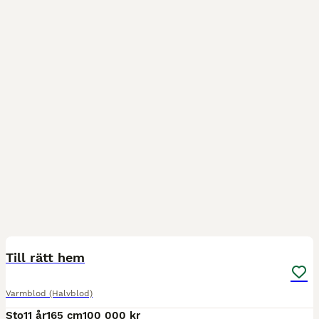
1
4
Till rätt hem
Varmblod (Halvblod)
Sto
11 år
165 cm
100 000 kr