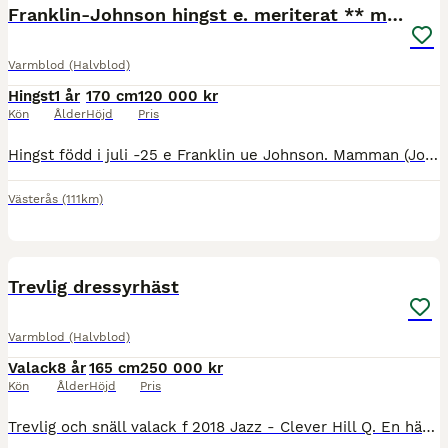
Franklin-Johnson hingst e. meriterat ** möderne
Varmblod (Halvblod)
Hingst
1 år
170 cm
120 000 kr
Kön
Ålder
Höjd
Pris
Hingst född i juli -25 e Franklin ue Johnson. Mamman (Johnson-Samber, inväntar prestationsklass ** inom kort via SWB, BLUP index 129) har gått FEI klasser med junior, samt har placeringar upp till MS
Västerås
(111km)
1
1
Trevlig dressyrhäst
Varmblod (Halvblod)
Valack
8 år
165 cm
250 000 kr
Kön
Ålder
Höjd
Pris
Trevlig och snäll valack f 2018 Jazz - Clever Hill Q. En häst med tre bra gångarter och som är mer åt det bekväma hållet. Passar ryttaren som vill varva dressyr med uteritter och som uppskattar en häs