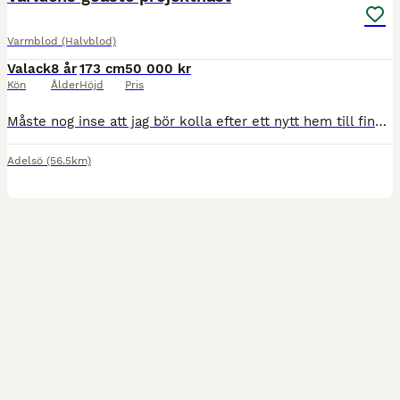
Varmblod (Halvblod)
Valack
8 år
173 cm
50 000 kr
Kön
Ålder
Höjd
Pris
Måste nog inse att jag bör kolla efter ett nytt hem till finaste Boy. Han är genomsnäll(!!!!!!!) i precis all hantering, kan göra allt själv med honom. Han har sadeltvång, går att rida men är helt
Adelsö
(56.5km)