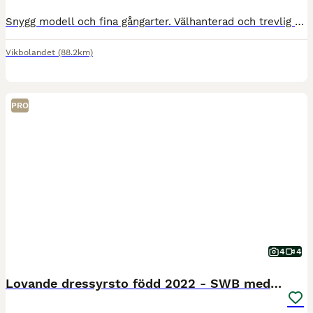
Snygg modell och fina gångarter. Välhanterad och trevlig med vakenhet. Regelbundet avmaskad, verkad och vaccinerad. Exportröntgad Jan -26, bra röntgen. Ca 165 nu och beräknas bli runt 170. Ta chans
Vikbolandet
(88.2km)
PRO
4
4
Lovande dressyrsto född 2022 - SWB med Toppstam