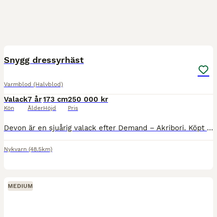
1
5
Snygg dressyrhäst
Varmblod (Halvblod)
Valack
7 år
173 cm
250 000 kr
Kön
Ålder
Höjd
Pris
Devon är en sjuårig valack efter Demand – Akribori. Köpt direkt från uppfödaren. Devon har tre bra gångarter där det finns mycket mer att plocka fram när han blir starkare. Lätt och mjuk i kontakten
Nykvarn
(48.5km)
MEDIUM