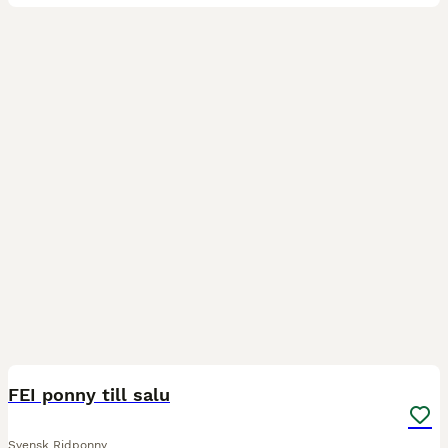
1
2
FEI ponny till salu
Svensk Ridponny