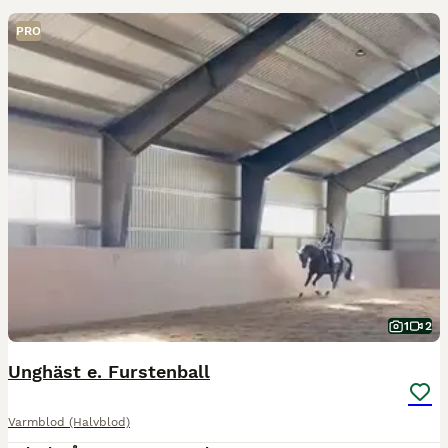
PRO
1
2
Unghäst e. Furstenball
Varmblod (Halvblod)