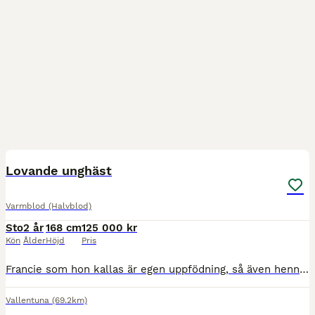
1
2
MEDIUM
Lovande unghäst
Varmblod (Halvblod)
Sto
2 år
168 cm
125 000 kr
Kön
Ålder
Höjd
Pris
Francie som hon kallas är egen uppfödning, så även hennes mor. Mor är diplom, selektion och prestations sto **. Mormor elit premierad. Mors bror Frans Andreo II 1289 premierad hingst svår dressyr täv
Vallentuna
(69.2km)