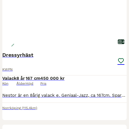
3
Dressyrhäst
KWPN
Valack
8 år
167 cm
450 000 kr
Kön
Ålder
Höjd
Pris
Nestor är en 8årig valack e. Geniaal-Jazz, ca 167cm. Sparsamt tävlad tom MsvB med placering och finns mycket kapacitet för svårare klasser. Egen motor åt det piggare hållet, snäll att lasta, sko, rida
Norrköping
(115.4km)
1