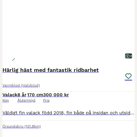
2
Härlig häst med fantastik ridbarhet
Varmblod (Halvblod)
Valack
8 år
170 cm
300 000 kr
Kön
Ålder
Höjd
Pris
Väldigt fin valack född 2018, fin både på insidan och utsidan! Tre mycket bra gångarter, inkännande och arbetsvillig med egen motor och ger en härlig ridkänsla. Välutbildad och gör fina skolor och by
Örsundsbro
(101.8km)