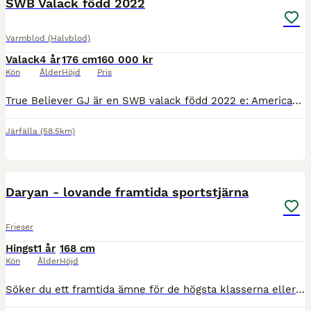
SWB Valack född 2022
Varmblod (Halvblod)
Valack
4 år
176 cm
160 000 kr
Kön
Ålder
Höjd
Pris
True Believer GJ är en SWB valack född 2022 e: Americano GJ - Heslegård's Rubin. Skimmel, ca 175 cm. Gångartsdiplom som 3-åring. Lillebror visades i år och fick gångartsdiplom och klass 1 hoppning. R
Järfälla
(58.5km)
15
4
Daryan - lovande framtida sportstjärna
Frieser
Hingst
1 år
168 cm
Kön
Ålder
Höjd
Söker du ett framtida ämne för de högsta klasserna eller en potentiell hingstkandidat? Nu finns ett unikt tillfälle för dig som söker en frieserhingst med en härstamning utöver det vanliga. Denna hi