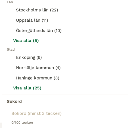
Kön
Ålder
Höjd
Pris
Län
Stockholms län (22)
Sto född 2015 e. Zaladin – Prestige. Zendaya är en trevlig och positiv häst som nu söker ett nytt hem. Hon är enkel i all daglig hantering såsom skoning, lastning och klippning. Rids både ensam och i sällskap utan problem. Hon tycker det är roligt att hoppa och gör det fint, men är framför allt utbildad inom dressyr. Hon gör idag rörelser upp till Msv B-nivå och bytena ä
Uppsala län (11)
Bålsta
(83.2km)
Östergötlands län (10)
ALLA ANNONSER
Visa alla (5)
PRO
Stad
Enköping (6)
Norrtälje kommun (4)
Haninge kommun (3)
Visa alla (25)
Sökord
3
1
Fint SWB sto f.2020 e. Suarez-Don Schufro
0/100 tecken