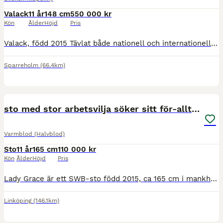
Valack
11 år
148 cm
550 000 kr
Kön
Ålder
Höjd
Pris
Valack, född 2015 Tävlat både nationell och internationellt. Vann ungponny SM som 6 åring, 4a i finalen på Ponny SM 2026. Tre bra reglerbara gångarter, gör alla rörelser med lätthet. 148 mkh 550 0
Sparreholm
(66.4km)
3
2
sto med stor arbetsvilja söker sitt för-alltid-hem
Varmblod (Halvblod)
Sto
11 år
165 cm
110 000 kr
Kön
Ålder
Höjd
Pris
Lady Grace är ett SWB-sto född 2015, ca 165 cm i mankhöjd. Hon är utbildad till LB dressyr och trivs allra bäst när hon får arbeta med dressyr tillsammans med en ryttare som uppskattar en känslig och
Linköping
(146.1km)