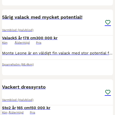
3
5årig valack med mycket potential!
Varmblod (Halvblod)
Valack
5 år
178 cm
300 000 kr
Kön
Ålder
Höjd
Pris
Monte Leone är en väldigt fin valack med stor potential for framtiden inom dressyren. Ger en härlig ridkänsla och har en fantastiskt fin galopp. Frisk, sund och röntgad. Okomplicerad i hantering. Pr
Sparreholm
(66.4km)
7
3
Vackert dressyrsto
Varmblod (Halvblod)
Sto
2 år
165 cm
150 000 kr
Kön
Ålder
Höjd
Pris