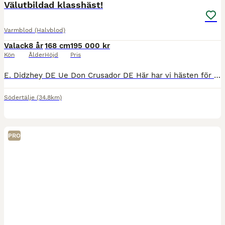
Välutbildad klasshäst!
Varmblod (Halvblod)
Valack
8 år
168 cm
195 000 kr
Kön
Ålder
Höjd
Pris
E. Didzhey DE Ue Don Crusador DE Här har vi hästen för dig som söker det där extra inom dressyren! En underbar kille som älskar att arbeta och alltid försöker göra rätt. Holiday är en vaken kille me
Södertälje
(34.8km)
PRO