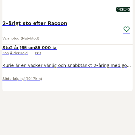
2
2
2-årigt sto efter Racoon
Varmblod (Halvblod)
Sto
2 år
165 cm
85 000 kr
Kön
Ålder
Höjd
Pris
Kurie är en vacker vänlig och snabbtänkt 2-åring med god utvecklingspotential. Uppvuxen på lösdrift. Mamma med härlig ridbarhet, tävlad i dressyr och lättare fälttävlan. Kurie är i dagsläget ca 160 c
Söderköping
(104.7km)