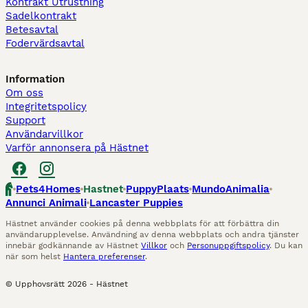
Kontrakt Utrustning
Sadelkontrakt
Betesavtal
Fodervärdsavtal
Information
Om oss
Integritetspolicy
Support
Användarvillkor
Varför annonsera på Hästnet
Pets4Homes
Hastnet
PuppyPlaats
MundoAnimalia
Annunci Animali
Lancaster Puppies
Hästnet använder cookies på denna webbplats för att förbättra din
användarupplevelse. Användning av denna webbplats och andra tjänster
innebär godkännande av Hästnet
Villkor
och
Personuppgiftspolicy
. Du kan
när som helst
Hantera preferenser
.
© Upphovsrätt
2026
-
Hästnet