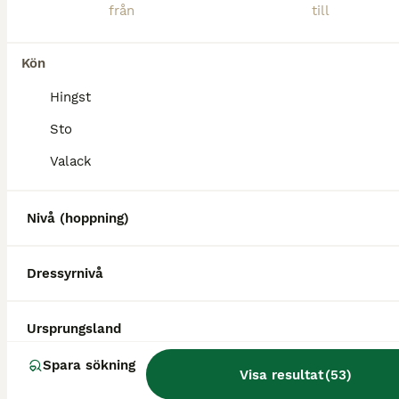
Kön
Hingst
MEDIUM
Sto
Valack
Nivå (hoppning)
Dressyrnivå
3
5
Ursprungsland
En läromästare med stort ❤️
Spara sökning
Visa resultat
(
53
)
Övriga