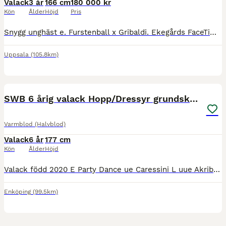
Valack
3 år
166 cm
180 000 kr
Kön
Ålder
Höjd
Pris
Snygg unghäst e. Furstenball x Gribaldi. Ekegårds FaceTime är en trevlig häst med en positiv, energisk och ambitiös inställning till arbete. Inriden och visad på 3-årstest av professionell inridare me
Uppsala
(105.8km)
2
5
SWB 6 årig valack Hopp/Dressyr grundskolad
Varmblod (Halvblod)
Valack
6 år
177 cm
Kön
Ålder
Höjd
Valack född 2020 E Party Dance ue Caressini L uue Akribori (Acord II) Roxy är högrest, självbärig med egen motor och fin gång. Han är välutbildad, kan de grundläggande skolorna. Hoppar med ett väl a
Enköping
(99.5km)