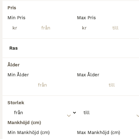
Varmblod (Halvblod)
Pris
Sto
6 år
160 cm
175 000 kr
Min Pris
Max Pris
Kön
Ålder
Höjd
Pris
kr
kr
Divas Dalí är ett ljuvligt dressyrstammat sto av den mindre modellen. Välbenad, pigg, stadig och framåt med en lagom känslighet. Trevlig ridbarhet och snäll i all hantering. Van att ridas ut utan sä
Enköping
(99.5km)
Ras
Ålder
Min Ålder
Max Ålder
Storlek
Mankhöjd (cm)
Min Mankhöjd (cm)
Max Mankhöjd (cm)