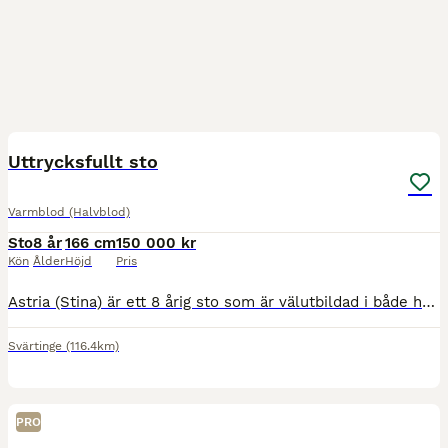
2
1
Uttrycksfullt sto
Varmblod (Halvblod)
Sto
8 år
166 cm
150 000 kr
Kön
Ålder
Höjd
Pris
Astria (Stina) är ett 8 årig sto som är välutbildad i både hoppning och dressyr. Inriden och utbildad av mig därav inte startad pågrund av mitt ointresse för tävling. Stina har tränat kontinuerligt i
Svärtinge
(116.4km)
PRO