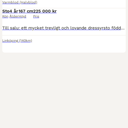
Varmblod (Halvblod)
Sto
4 år
167 cm
225 000 kr
Kön
Ålder
Höjd
Pris
Till salu: ett mycket trevligt och lovande dressyrsto född 2022 efter Glasgow 1438 med For Romance som morfar. Hon mäter ca 167 cm och har tre mycket attraktiva gångarter. En stor, härlig galopp, e
Linköping
(140km)