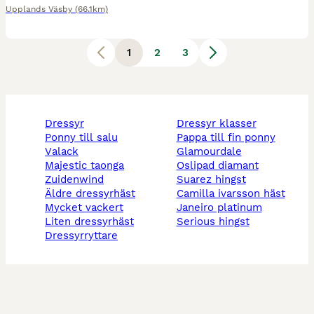
Upplands Väsby
(66.1km)
1
2
3
dressyr
dressyr klasser
ponny till salu
pappa till fin ponny
valack
glamourdale
majestic taonga
oslipad diamant
zuidenwind
suarez hingst
äldre dressyrhäst
camilla ivarsson häst
mycket vackert
janeiro platinum
liten dressyrhäst
serious hingst
dressyrryttare