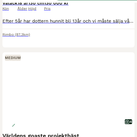
Valack
18 år
130 cm
130 000 kr
Kön
Ålder
Höjd
Pris
Efter 5år har dottern hunnit bli 13år och vi måste sälja vår lilla guldponny George. George är en otroligt smäll och vänlig ponny som älskar att visa upp sig på tävlingsbanorna. Han har gått 5 SM me
Rimbo
(87.3km)
MEDIUM
4
Världens goaste projekthäst