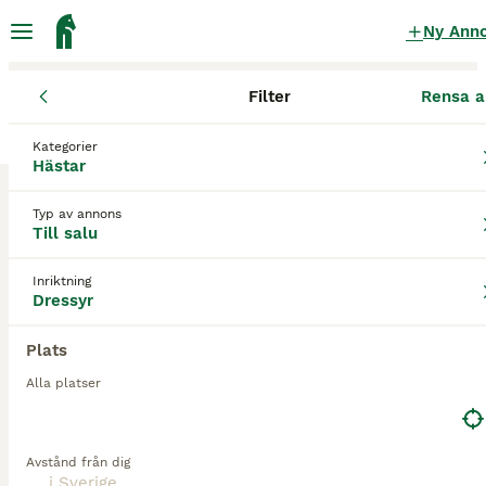
Ny Ann
Filter
Rensa a
Hästar
Dressyrhästar
Kategorier
Araber Dressyrhästar till salu
i Sverige
Hästar
1 Hästar hittade
Typ av annons
Till salu
1
Dressyr
Filter
Inriktning
Dressyr
araber
Spara sökning
Sortera
Plats
1
Alla platser
Shagyaarabsto f 06
Avstånd från dig
Araber