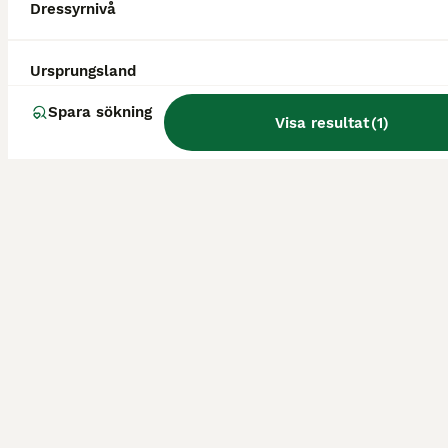
dressyrhästar i
Dressyrnivå
stockholm
Ursprungsland
Spara sökning
Visa resultat
(
1
)