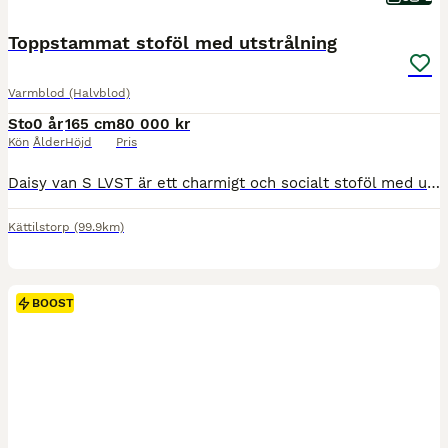
Toppstammat stoföl med utstrålning
Varmblod (Halvblod)
Sto
0 år
165 cm
80 000 kr
Kön
Ålder
Höjd
Pris
Daisy van S LVST är ett charmigt och socialt stoföl med utstrålning och bra gång. Hennes mamma Delight VH är ett ***-igt prestationssto och kommer från Västra Hobys framgångsrika stostam 31. Hon fick 48,5 poäng på unghästtest och har 137 i dressyrindex. Hon har fått 8 avkommor, varav en sålts på elitfölauktion, en har fått diplom och en blev Sveriges näst högst bedömda dr
Kättilstorp
(99.9km)
BOOST