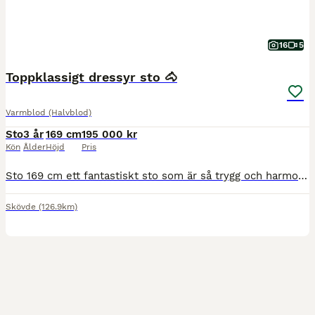
16
5
Toppklassigt dressyr sto 🐴
Varmblod (Halvblod)
Sto
3 år
169 cm
195 000 kr
Kön
Ålder
Höjd
Pris
Sto 169 cm ett fantastiskt sto som är så trygg och harmonisk i alla situationer helt okomplicerad i all hantering samt ridning är bara hoppa upp och rida på henne fast hon stått i flera veckor. Är inriden förra sommaren och sen vilat hela vintern sen visad på 3 årstestet riden . Hon är van att ridas ut och riden i trafik utan några problem. En helt okomplicerad häst . En
Skövde
(126.9km)