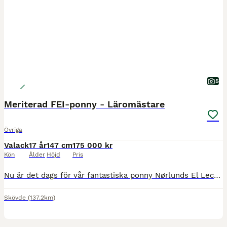
5
Meriterad FEI-ponny - Läromästare
Övriga
Valack
17 år
147 cm
175 000 kr
Kön
Ålder
Höjd
Pris
Nu är det dags för vår fantastiska ponny Nørlunds El Leconte (Ludvig) att hitta sin nästa ryttare. Ludvig är en 17-årig D-ponnyvalack med fina meriter. Han har deltagit i flera individuella SM och La
Skövde
(137.2km)