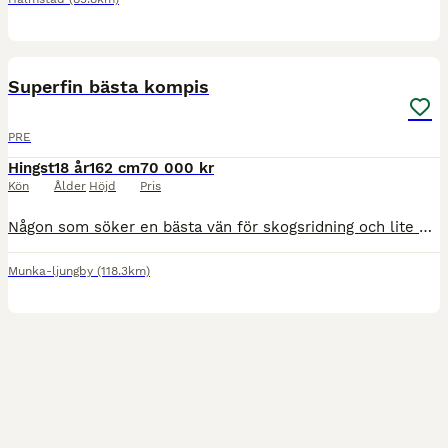
2
Superfin bästa kompis
PRE
Hingst
18 år
162 cm
70 000 kr
Kön
Ålder
Höjd
Pris
Någon som söker en bästa vän för skogsridning och lite dressyr. Kan ridas av alla , pigg och glad. Snäll i all hantering, har lite bråttom när han leds Kan vara ute och inne själv. Ingen känd skade
Munka-ljungby
(118.3km)