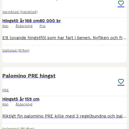
Varmblod (Halvblod)
Hingst
0 år
168 cm
80 000 kr
Kön
Ålder
Höjd
Pris
Ett lovande hingstföl som har fart i benen. Nyfiken och framåt. Han har stor galopp och rör sig attraktivt i alla gångarter. Försäkrad i Agria sedan foster. Pappa Delany en unghingst som bedömts med
Gällstad
(67km)
4
Palomino PRE hingst
PRE
Hingst
5 år
159 cm
Kön
Ålder
Höjd
Riktigt fin palomino PRE kille med 3 regelbundna och balanserade gångarter. Korrekt grundriden, härlig ridbarhet och fint psyke. Prisklass; 20-30000 Eur Vg kontakta för video riden.
Halmstad
(85.8km)