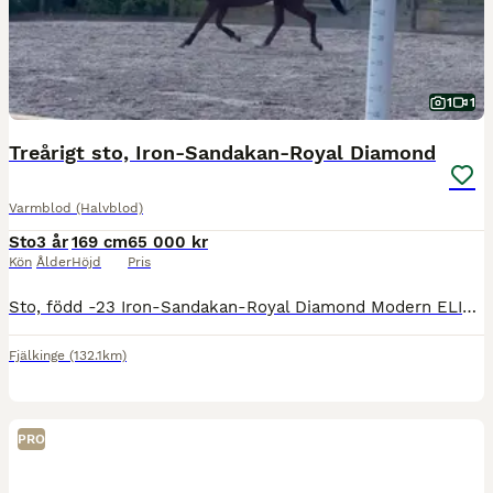
1
1
Treårigt sto, Iron-Sandakan-Royal Diamond
Varmblod (Halvblod)
Sto
3 år
169 cm
65 000 kr
Kön
Ålder
Höjd
Pris
Sto, född -23 Iron-Sandakan-Royal Diamond Modern ELIT och välmeriterat möderne med flertalet diplomhästar. Inridning påbörjad. Känslig individ för omgivning. Något reaktivt beteende. Behöver tid och ryttare som har kunskap att hantera sådan individ. Rör sig trevligt. Löshoppad och visar god inställning till detta. En snäll individ som är enkel att hantera i det var
Fjälkinge
(132.1km)
PRO