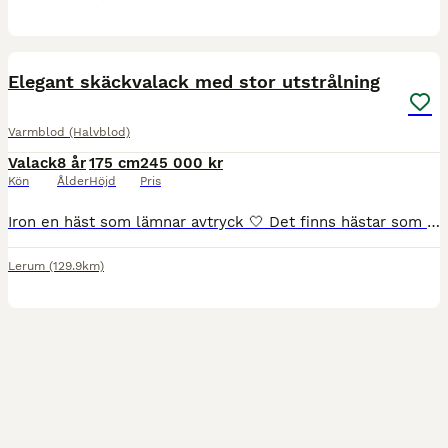
5
BOOST
Elegant skäckvalack med stor utstrålning
Varmblod (Halvblod)
Valack
8 år
175 cm
245 000 kr
Kön
Ålder
Höjd
Pris
Iron en häst som lämnar avtryck 🤍 Det finns hästar som man tycker om, och så finns det hästar som stannar kvar i hjärtat. Ironclad är en sådan. Ironclad är en SWB-valack född 2018 efter Warsteiner (SWB), med blod från Weltmeyer och Sambesi. Med sin ovanliga skäckfärg väcker han uppmärksamhet vart han än kommer, men det är hans vänliga personlighet och stora hjärta som g
Lerum
(129.9km)