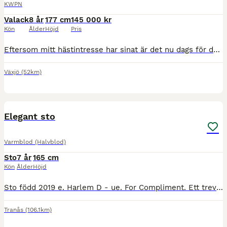
KWPN
Valack
8 år
177 cm
145 000 kr
Kön
Ålder
Höjd
Pris
Eftersom mitt hästintresse har sinat är det nu dags för denna Underbara häst att hitta sitt nya hem. Nisse är en 8årig valack. Jag importerade honom 2021 som precis insutten 3åring från Tyskland. Ha
Växjö
(52km)
3
Elegant sto
Varmblod (Halvblod)
Sto
7 år
165 cm
Kön
Ålder
Höjd
Sto född 2019 e. Harlem D - ue. For Compliment. Ett trevligt sto med tre fina gångarter, god balans och bra ridbarhet. Snäll i all hantering och uppskattar varierad träning - lika glad i ett dressyr
Tranås
(106.1km)