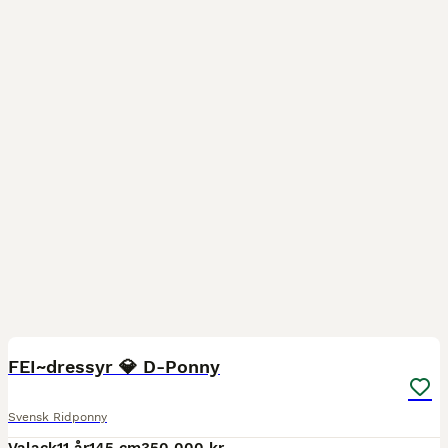
13
FEI~dressyr 💎 D-Ponny
Svensk Ridponny