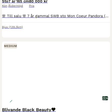
Sto
7 år
165 cm
80 000 kr
Kön
Ålder
Höjd
Pris
🌸 Till salu 🌸 7 år gammal SWB sto Mon Coeur Pandora (Bon Coeur - Palotus - Phaeton x), mankh.165cm Ett sto med fin modell och tre goda gångarter. Mindre riden senaste åren pga uppfödarens ointress
Bjuv
(139.3km)
MEDIUM
5
Blivande Black Beauty🖤