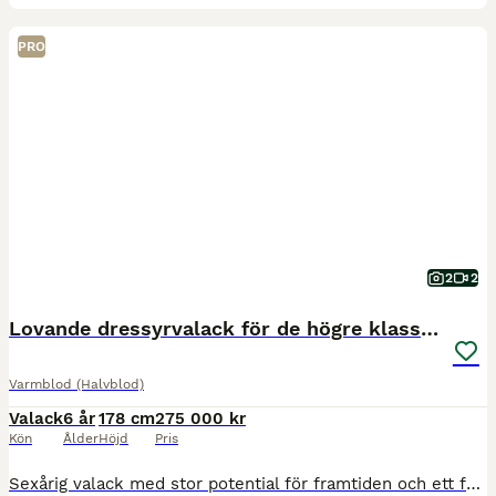
PRO
2
2
Lovande dressyrvalack för de högre klasserna
Varmblod (Halvblod)
Valack
6 år
178 cm
275 000 kr
Kön
Ålder
Höjd
Pris
Sexårig valack med stor potential för framtiden och ett fantastiskt temperament. Han har en hög arbetsvilja och vill alltid göra sitt bästa. Väl i fas med utbildningsnivå för sin ålder. Gör galoppomby