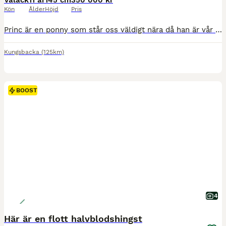
Valack
11 år
145 cm
350 000 kr
Kön
Ålder
Höjd
Pris
Princ är en ponny som står oss väldigt nära då han är vår egen uppfödning och har funnits i familjen sedan födseln. Det gör det här till ett beslut med mycket känslor, men i takt med att ryttaren nu v
Kungsbacka
(125km)
BOOST
4
Här är en flott halvblodshingst