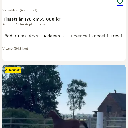
Varmblod (Halvblod)
Hingst
1 år
170 cm
55 000 kr
Kön
Ålder
Höjd
Pris
Född 30 maj år25.E Aideean UE.Fursenball -Bocelli. Trevlig 1-åring med hjärta av guld, Blir normalstor,är regelbundet verkad och avmaskning.Försäkring i Agria med dolda fel.Har aldrig varit sjuk eller skadad (fiskoch sund) Har syskon som gått vidare till fölchampiont.(är mumsade 68750 inkm, Vill endast ha seriösa svar.
Vittsjö
(94.8km)
BOOST