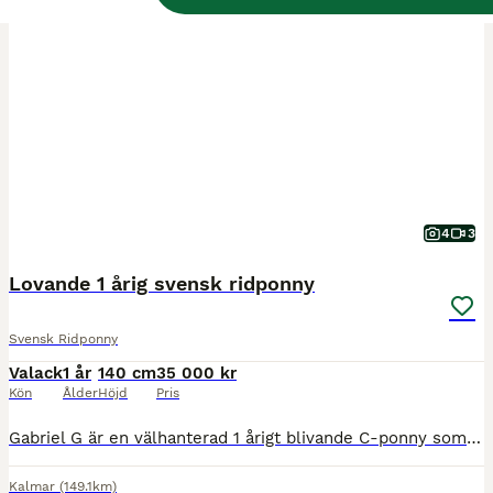
BOOST
4
3
Lovande 1 årig svensk ridponny
Svensk Ridponny
Valack
1 år
140 cm
35 000 kr
Kön
Ålder
Höjd
Pris
Gabriel G är en välhanterad 1 årigt blivande C-ponny som är fullförsäkrad sen foster. Blir vad du gör honom till med den stammen som han har, hopp, dressyr, fälttävlan! Har hanterats sen födelsen med grimma och åkt lastbil själv. Mamma Ingrid Mari ” Mirre” är en superponny som vi köpte som 7 åring då hon var precis inriden. Hon är inskriven i som guld Kvalitetsboken s
Kalmar
(149.1km)