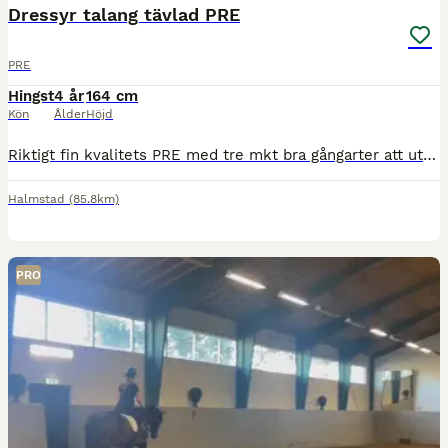
Dressyr talang tävlad PRE
PRE
Hingst
4 år
164 cm
Kön
Ålder
Höjd
Riktigt fin kvalitets PRE med tre mkt bra gångarter att utveckla mot svårr dressyr, eller att bara njuta av som en bästa vän! Fint temperament, snäll att hantera och lasta etc. Prisklass; 20-30000Eu
Halmstad
(85.8km)
PRO