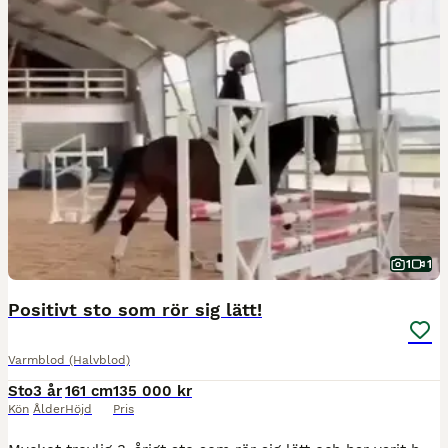
1
1
Positivt sto som rör sig lätt!
Varmblod (Halvblod)
Sto
3 år
161 cm
135 000 kr
Kön
Ålder
Höjd
Pris