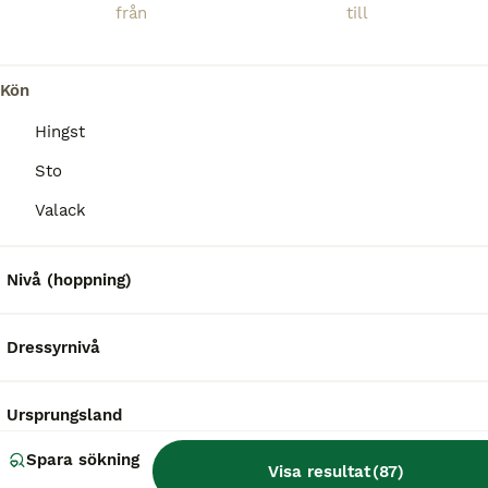
Bräkne-Hoby
(122.2km)
Kön
Hingst
Sto
Valack
Nivå (hoppning)
Dressyrnivå
Ursprungsland
Spara sökning
Visa resultat
(
87
)