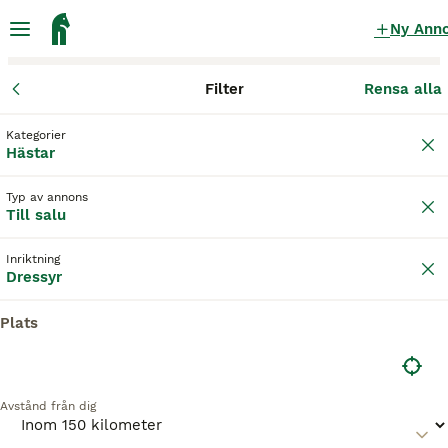
Ny Ann
Filter
Rensa alla
Hästar
Dressyrhästar
Jönköpings län
Värnamo
Värnamo
Kategorier
Dressyrhästar till salu
i Värnamo
Hästar
87 Hästar hittade
Typ av annons
Till salu
Dressyr
Filter
Inriktning
Spara sökning
Sortera
Dressyr
BOOSTADE ANNONSER
Plats
BOOST
Avstånd från dig