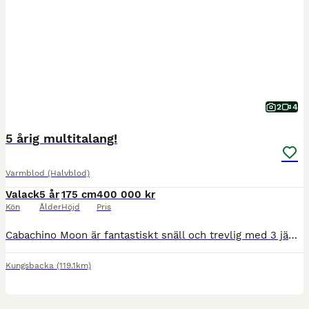
2
4
5 årig multitalang!
Varmblod (Halvblod)
Valack
5 år
175 cm
400 000 kr
Kön
Ålder
Höjd
Pris
Cabachino Moon är fantastiskt snäll och trevlig med 3 jämna taktmässiga gångarter. Han är främst utbildad som hopphäst där han tävlat felfritt upp till 110. Visar mkt fin talang för dressyr och är lät
Kungsbacka
(119.1km)