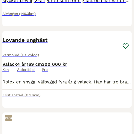
Mycket trevlig 3-årigt sto som rör sig lätt och har varit helt okomplicerad vid inridning. Riden i alla gångarter, har god energi och har varit mycket samarbetsvillig. Visad på Unghästtest i maj, 161
Älvängen
(140.3km)
4
Lovande unghäst
Varmblod (Halvblod)
Valack
4 år
169 cm
300 000 kr
Kön
Ålder
Höjd
Pris
Rolex en snygg, välbyggd fyra årig valack. Han har tre bra, jämna och väldigt utvecklingsbara gångarter samt hög ridbarhet. I takt med hans utbildning så växer både gångarterna och han som individ. In
Kristianstad
(131.6km)
PRO