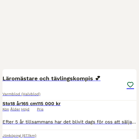
3
3
Läromästare och tävlingskompis 💕
Varmblod (Halvblod)
Sto
18 år
165 cm
115 000 kr
Kön
Ålder
Höjd
Pris
Efter 5 år tillsammans har det blivit dags för oss att sälja Kralia och låta en ny ryttare utvecklas med henne. Hon är ett 18 årigt sto som alltid är trygg, snäll och okomplicerad men har mycket energ
Jönköping
(67.1km)