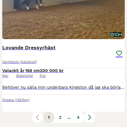
1
4
Lovande Dressyrhäst
Varmblod (Halvblod)
Valack
5 år
168 cm
200 000 kr
Kön
Ålder
Höjd
Pris
Behöver nu sälja min underbara Kingston då jag ska börja studera. Han är en häst med tre bra gångarter och talang för samling. Tror det finns mycket att plocka fram med rätt matchning. En häst som ve
Onsala
(129.1km)
1
2
...
4