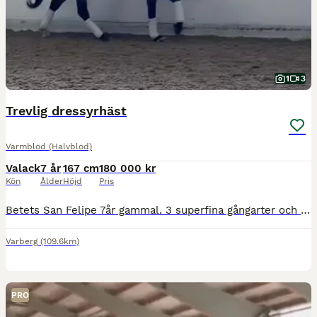
1
3
Trevlig dressyrhäst
Varmblod (Halvblod)
Valack
7 år
167 cm
180 000 kr
Kön
Ålder
Höjd
Pris
Betets San Felipe 7år gammal. 3 superfina gångarter och hoppar trevligt. Mest fokuserat på dressyr. Snäll i all hantering så som att sko, lasta, klippa och duscha. En super trevlig bästakompis för fra
Varberg
(109.6km)
PRO