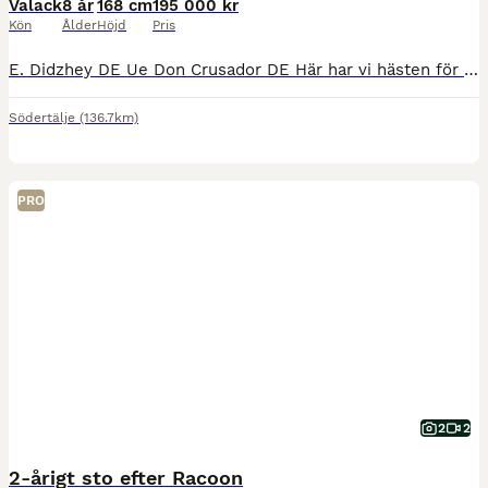
Valack
8 år
168 cm
195 000 kr
Kön
Ålder
Höjd
Pris
E. Didzhey DE Ue Don Crusador DE Här har vi hästen för dig som söker det där extra inom dressyren! En underbar kille som älskar att arbeta och alltid försöker göra rätt. Holiday är en vaken kille me
Södertälje
(136.7km)
PRO
2
2
2-årigt sto efter Racoon