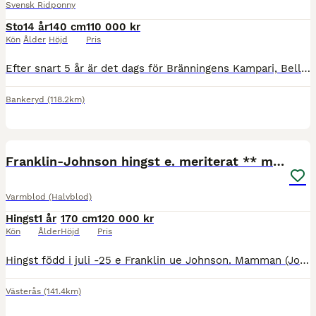
Svensk Ridponny
Sto
14 år
140 cm
110 000 kr
Kön
Ålder
Höjd
Pris
Efter snart 5 år är det dags för Bränningens Kampari, Bella att hitta en ny ryttare. Bella är en fantastisk svensk ridponny med många fina egenskaper och en vänlig personlighet. Bella är relationssk
Bankeryd
(118.2km)
1
Franklin-Johnson hingst e. meriterat ** möderne
Varmblod (Halvblod)
Hingst
1 år
170 cm
120 000 kr
Kön
Ålder
Höjd
Pris
Hingst född i juli -25 e Franklin ue Johnson. Mamman (Johnson-Samber, inväntar prestationsklass ** inom kort via SWB, BLUP index 129) har gått FEI klasser med junior, samt har placeringar upp till MS
Västerås
(141.4km)