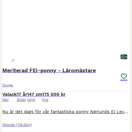
5
Meriterad FEI-ponny - Läromästare
Övriga
Valack
17 år
147 cm
175 000 kr
Kön
Ålder
Höjd
Pris
Nu är det dags för vår fantastiska ponny Nørlunds El Leconte (Ludvig) att hitta sin nästa ryttare. Ludvig är en 17-årig D-ponnyvalack med fina meriter. Han har deltagit i flera individuella SM och La
Skövde
(118.2km)