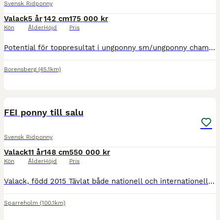
Svensk Ridponny
Valack
5 år
142 cm
175 000 kr
Kön
Ålder
Höjd
Pris
Potential för toppresultat i ungponny sm/ungponny championat och i framtiden för högsta klasserna i dressyr. Tre väldigt bra gångarter långt över medel. Talang även för att hoppa. Ena brodern kvalat M
Borensberg
(45.1km)
1
2
FEI ponny till salu
Svensk Ridponny
Valack
11 år
148 cm
550 000 kr
Kön
Ålder
Höjd
Pris
Valack, född 2015 Tävlat både nationell och internationellt. Vann ungponny SM som 6 åring, 4a i finalen på Ponny SM 2026. Tre bra reglerbara gångarter, gör alla rörelser med lätthet. 148 mkh 550 0
Sparreholm
(100.1km)