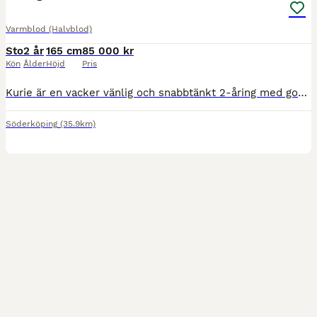
Varmblod (Halvblod)
Sto
2 år
165 cm
85 000 kr
Kön
Ålder
Höjd
Pris
Kurie är en vacker vänlig och snabbtänkt 2-åring med god utvecklingspotential. Uppvuxen på lösdrift. Mamma med härlig ridbarhet, tävlad i dressyr och lättare fälttävlan. Kurie är i dagsläget ca 160 c
Söderköping
(35.9km)