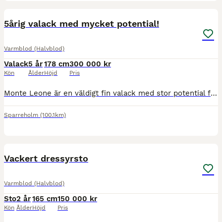
3
5årig valack med mycket potential!
Varmblod (Halvblod)
Valack
5 år
178 cm
300 000 kr
Kön
Ålder
Höjd
Pris
Monte Leone är en väldigt fin valack med stor potential for framtiden inom dressyren. Ger en härlig ridkänsla och har en fantastiskt fin galopp. Frisk, sund och röntgad. Okomplicerad i hantering. Pr
Sparreholm
(100.1km)
7
3
Vackert dressyrsto
Varmblod (Halvblod)
Sto
2 år
165 cm
150 000 kr
Kön
Ålder
Höjd
Pris