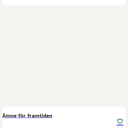
2
3
Ämne för framtiden