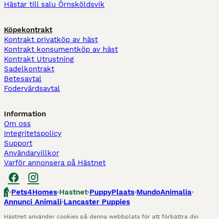
Hästar till salu Örnsköldsvik
Köpekontrakt
Kontrakt privatköp av häst
Kontrakt konsumentköp av häst
Kontrakt Utrustning
Sadelkontrakt
Betesavtal
Fodervärdsavtal
Information
Om oss
Integritetspolicy
Support
Användarvillkor
Varför annonsera på Hästnet
Pets4Homes
Hastnet
PuppyPlaats
MundoAnimalia
Annunci Animali
Lancaster Puppies
Hästnet använder cookies på denna webbplats för att förbättra din