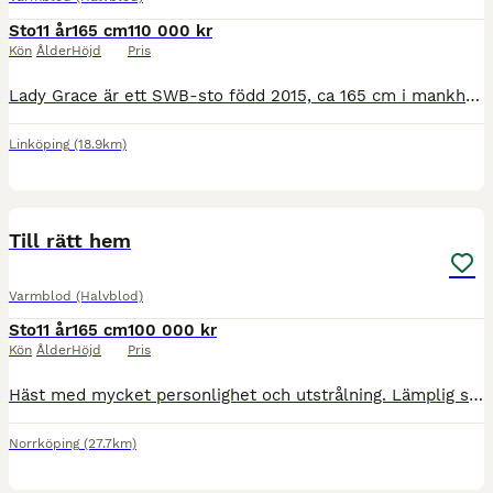
Sto
11 år
165 cm
110 000 kr
Kön
Ålder
Höjd
Pris
Lady Grace är ett SWB-sto född 2015, ca 165 cm i mankhöjd. Hon är utbildad till LB dressyr och trivs allra bäst när hon får arbeta med dressyr tillsammans med en ryttare som uppskattar en känslig och
Linköping
(18.9km)
1
4
Till rätt hem
Varmblod (Halvblod)
Sto
11 år
165 cm
100 000 kr
Kön
Ålder
Höjd
Pris
Häst med mycket personlighet och utstrålning. Lämplig som första storhäst, trevlig att rida med lagom energi. Kan bli pigg och busig vid uteritter och hoppning, rids bäst ut med sällskap. Tävlad upp
Norrköping
(27.7km)
3
3