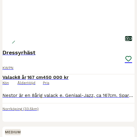
3
Dressyrhäst
KWPN
Valack
8 år
167 cm
450 000 kr
Kön
Ålder
Höjd
Pris
Nestor är en 8årig valack e. Geniaal-Jazz, ca 167cm. Sparsamt tävlad tom MsvB med placering och finns mycket kapacitet för svårare klasser. Egen motor åt det piggare hållet, snäll att lasta, sko, rida
Norrköping
(33.5km)
MEDIUM