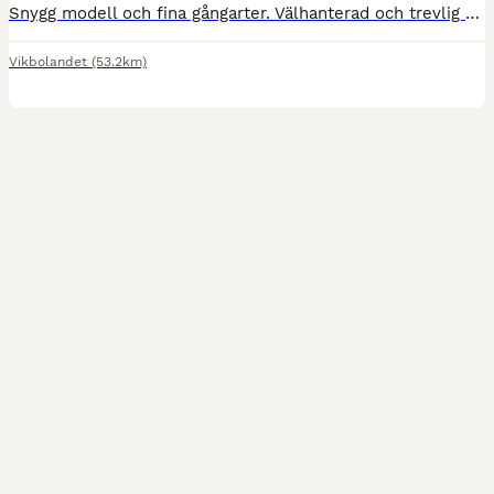
Snygg modell och fina gångarter. Välhanterad och trevlig med vakenhet. Regelbundet avmaskad, verkad och vaccinerad. Exportröntgad Jan -26, bra röntgen. Ca 165 nu och beräknas bli runt 170. Ta chans
Vikbolandet
(53.2km)