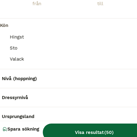
Kön
Hingst
Sto
Valack
Nivå (hoppning)
Dressyrnivå
BOOST
Ursprungsland
Spara sökning
Visa resultat
(
50
)