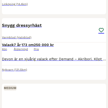
Linköping
(14.4km)
1
5
Snygg dressyrhäst
Varmblod (Halvblod)
Valack
7 år
173 cm
250 000 kr
Kön
Ålder
Höjd
Pris
Devon är en sjuårig valack efter Demand – Akribori. Köpt direkt från uppfödaren. Devon har tre bra gångarter där det finns mycket mer att plocka fram när han blir starkare. Lätt och mjuk i kontakten
Nykvarn
(131.5km)
MEDIUM