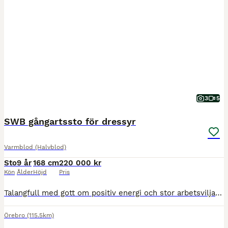
3
5
SWB gångartssto för dressyr
Varmblod (Halvblod)
Sto
9 år
168 cm
220 000 kr
Kön
Ålder
Höjd
Pris
Talangfull med gott om positiv energi och stor arbetsvilja utmärker detta fina sto som nu söker sin nya ryttare och kamrat. Mysan har många fina kvaliteter och har framtiden för sig på dressyrbanan. H
Örebro
(115.5km)