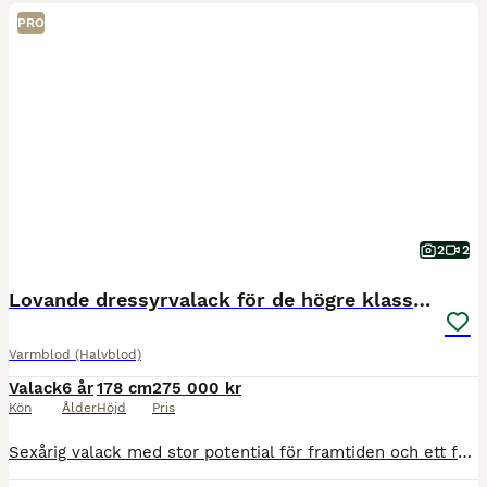
PRO
2
2
Lovande dressyrvalack för de högre klasserna
Varmblod (Halvblod)
Valack
6 år
178 cm
275 000 kr
Kön
Ålder
Höjd
Pris
Sexårig valack med stor potential för framtiden och ett fantastiskt temperament. Han har en hög arbetsvilja och vill alltid göra sitt bästa. Väl i fas med utbildningsnivå för sin ålder. Gör galoppomby