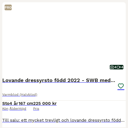
PRO
4
4
Lovande dressyrsto född 2022 - SWB med Toppstam
Varmblod (Halvblod)
Sto
4 år
167 cm
225 000 kr
Kön
Ålder
Höjd
Pris
Till salu: ett mycket trevligt och lovande dressyrsto född 2022 efter Glasgow 1438 med For Romance som morfar. Hon mäter ca 167 cm och har tre mycket attraktiva gångarter. En stor, härlig galopp, e