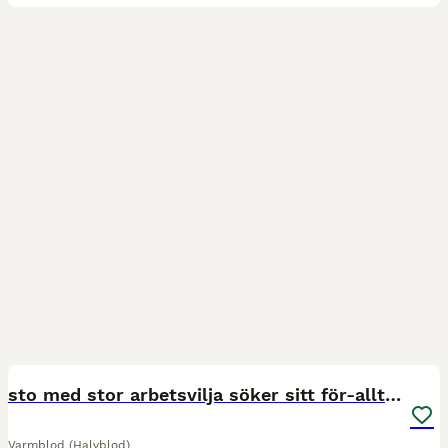
3
2
sto med stor arbetsvilja söker sitt för-alltid-hem
Varmblod (Halvblod)