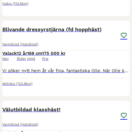
Habo
(110.5km)
2
Blivande dressyrstjärna (fd hopphäst)
Varmblod (Halvblod)
Valack
12 år
168 cm
175 000 kr
Kön
Ålder
Höjd
Pris
Vi söker nytt hem åt vår fina, fantastiska Olle. När Olle kom till oss för 1,5 år sedan var planen att han skulle bli vår framtida tävlingshäst, med enorm kapacitet i hoppningen. Livet ville annorlu
Mölnbo
(122.8km)
1
3
Välutbildad klasshäst!
Varmblod (Halvblod)