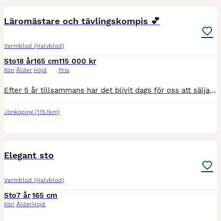
Läromästare och tävlingskompis 💕
Varmblod (Halvblod)
Sto
18 år
165 cm
115 000 kr
Kön
Ålder
Höjd
Pris
Efter 5 år tillsammans har det blivit dags för oss att sälja Kralia och låta en ny ryttare utvecklas med henne. Hon är ett 18 årigt sto som alltid är trygg, snäll och okomplicerad men har mycket energ
Jönköping
(115.1km)
3
Elegant sto
Varmblod (Halvblod)
Sto
7 år
165 cm
Kön
Ålder
Höjd