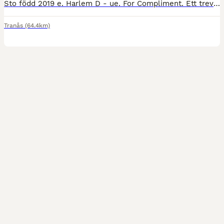
Sto född 2019 e. Harlem D - ue. For Compliment. Ett trevligt sto med tre fina gångarter, god balans och bra ridbarhet. Snäll i all hantering och uppskattar varierad träning - lika glad i ett dressyr
Tranås
(64.4km)