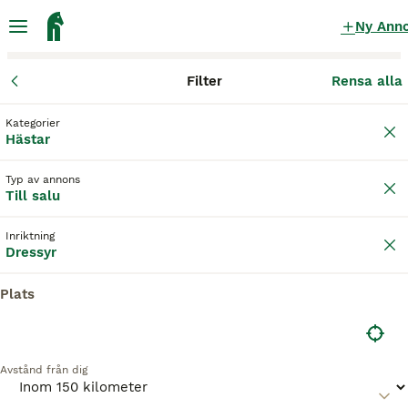
Ny Ann
Filter
Rensa alla
Hästar
Dressyrhästar
Östergötlands län
Åtvidaberg
Linköpi
Kategorier
Dressyrhästar till salu
i Linköping
Hästar
50 Hästar hittade
Typ av annons
Till salu
Dressyr
Filter
Inriktning
Spara sökning
Sortera
Dressyr
BOOSTADE ANNONSER
Plats
BOOST
Avstånd från dig