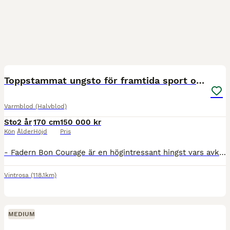
1
2
Toppstammat ungsto för framtida sport och avel!
Varmblod (Halvblod)
Sto
2 år
170 cm
150 000 kr
Kön
Ålder
Höjd
Pris
- Fadern Bon Courage är en högintressant hingst vars avkommor redan syns på den internationella scenen. Själv kombinerar han avelsarbete och sport med stora framgångar. Mödernet är ett av Danmarks st
Vintrosa
(118.1km)
MEDIUM