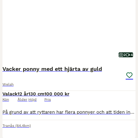
2
4
Vacker ponny med ett hjärta av guld
Welsh
Valack
12 år
130 cm
100 000 kr
Kön
Ålder
Höjd
Pris
På grund av att ryttaren har flera ponnyer och att tiden inte räcker till så måste vi nu tyvärr sälja vår bästa kompis. Han förtjänar att vara någons nummer 1! Hilin Vader är den snällaste ponnyn man
Tranås
(64.4km)