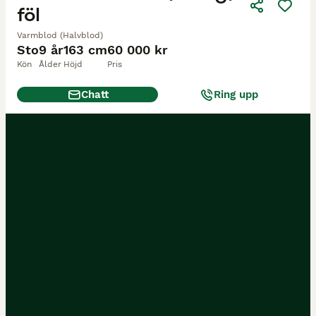
föl
Varmblod (Halvblod)
Sto
9 år
163 cm
60 000 kr
Kön
Ålder
Höjd
Pris
Chatt
Ring upp