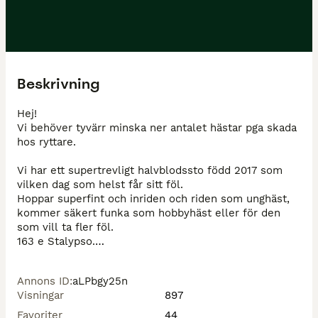
Beskrivning
Hej! 

Vi behöver tyvärr minska ner antalet hästar pga skada 
hos ryttare. 

Vi har ett supertrevligt halvblodssto född 2017 som 
vilken dag som helst får sitt föl. 

Hoppar superfint och inriden och riden som unghäst, 
kommer säkert funka som hobbyhäst eller för den 
som vill ta fler föl. 

163 e Stalypso.

Antingen säljs hon med årets föl som paketpris, 
annars ensam eller med hennes 1 åriga sto som är 
Annons ID
:
aLPbgy25n
snygg, långbent och rör sig mycket fint. 

Visningar
897
Vi vill behålla en av avkommorna som vi kommer 
satsa på den inom hoppning. 

Favoriter
44