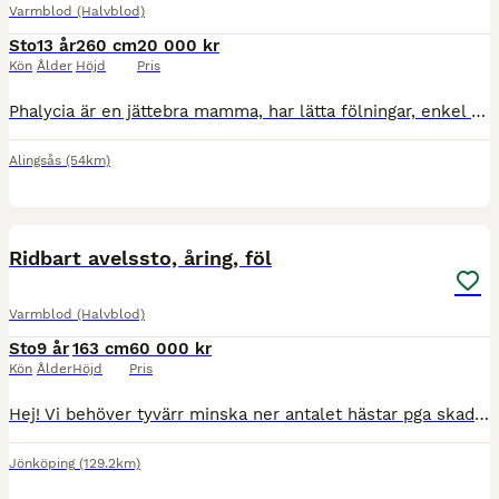
Varmblod (Halvblod)
Sto
13 år
260 cm
20 000 kr
Kön
Ålder
Höjd
Pris
Phalycia är en jättebra mamma, har lätta fölningar, enkel att få dräktig. Hon har fått 3 föl hos oss. Hon är triangel märkt efter trauma i nacken. Hon går på lösdrift, trivs också i box.
Alingsås
(54km)
1
Ridbart avelssto, åring, föl
Varmblod (Halvblod)
Sto
9 år
163 cm
60 000 kr
Kön
Ålder
Höjd
Pris
Hej! Vi behöver tyvärr minska ner antalet hästar pga skada hos ryttare. Vi har ett supertrevligt halvblodssto född 2017 som vilken dag som helst får sitt föl. Hoppar superfint och inriden och ride
Jönköping
(129.2km)