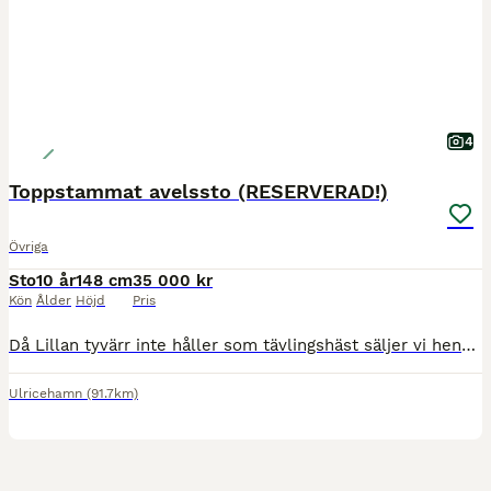
4
Toppstammat avelssto (RESERVERAD!)
Övriga
Sto
10 år
148 cm
35 000 kr
Kön
Ålder
Höjd
Pris
Då Lillan tyvärr inte håller som tävlingshäst säljer vi henne nu som avelssto (Säljs ej som ridhäst). Är inte tävlad så mycket då hon är inriden sent, men har några fina resultat och mycket bra lovord
Ulricehamn
(91.7km)