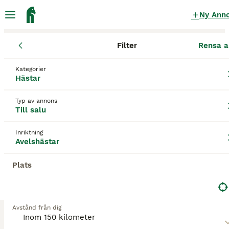
Ny Ann
Filter
Rensa a
Hästar
Avelshästar
Västra Götalands län
Göteborg
Götebor
Kategorier
Avelshästar till salu
i Göteborg
Hästar
10 Hästar hittade
Typ av annons
Till salu
Avelshästar
Filter
Inriktning
Spara sökning
Sortera
Avelshästar
3
Plats
Dräktigt avelssto
Varmblod (Halvblod)
Avstånd från dig
Sto
10 år
170 cm
80 000 kr
Kön
Ålder
Höjd
Pris