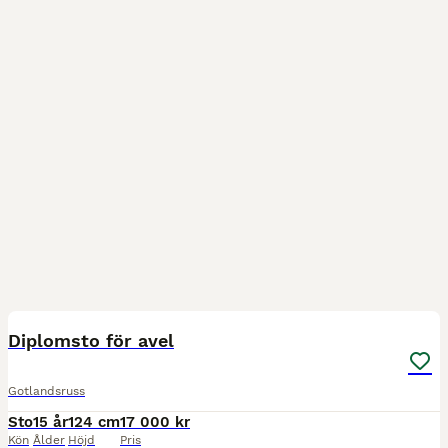
1
Diplomsto för avel
Gotlandsruss
Sto
15 år
124 cm
17 000 kr
Kön
Ålder
Höjd
Pris