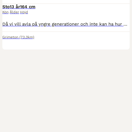
Sto
13 år
164 cm
Kön
Ålder
Höjd
Då vi vill avla på yngre generationer och inte kan ha hur många hästar som helst så har vi nu ett avelssto som letar nytt hem. Hon skulle även fungera bra som sällskap eller promenadhäst. Vi har själv
Grimeton
(73.3km)