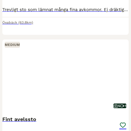
Trevligt sto som lämnat många fina avkommor. Ej dräktig nu men trivs bäst att gå i avel. Endast seriösa köpare då hemmet är viktigast.
Öxabäck
(63.8km)
MEDIUM
5
1
Fint avelssto