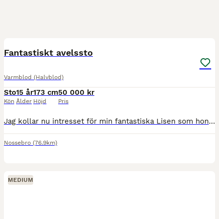
10
Fantastiskt avelssto
Varmblod (Halvblod)
Sto
15 år
173 cm
50 000 kr
Kön
Ålder
Höjd
Pris
Jag kollar nu intresset för min fantastiska Lisen som hon kallas. Jag köpte henne 2019 som 8 åring, hon hade då tävlat upp till 120 cm felfritt. Vi han bara att tävla 110 cm pga covid tränade 130 cm.
Nossebro
(76.9km)
MEDIUM