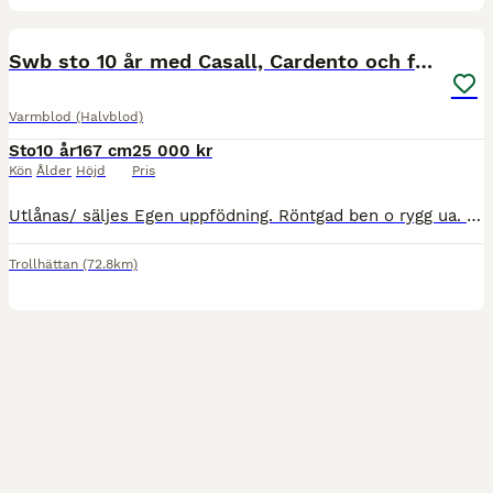
8
Swb sto 10 år med Casall, Cardento och fullblod!
Varmblod (Halvblod)
Sto
10 år
167 cm
25 000 kr
Kön
Ålder
Höjd
Pris
Utlånas/ säljes Egen uppfödning. Röntgad ben o rygg ua. Säljes billigt o helst utlånas först, främst som avelssto då hon tyvärr haft en ligamentskada i ena bakknät. Skadan är läkt och prognosen är 50/
Trollhättan
(72.8km)