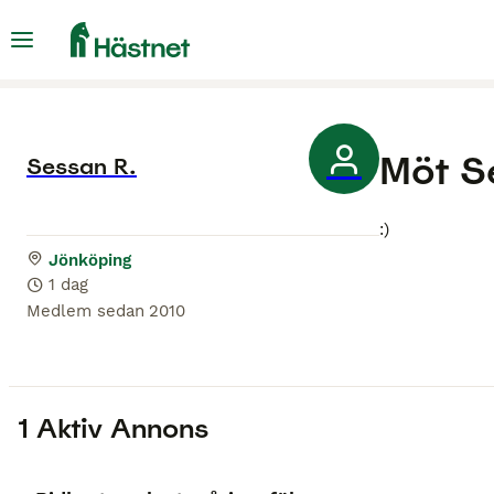
Möt
S
Sessan R.
:)
Jönköping
1 dag
Medlem sedan
2010
1 Aktiv Annons