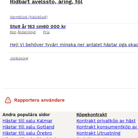
Ridbart avelssto, åring, föl
Varmblod (Halvblod)
Sto
9 år
163 cm
60 000 kr
Kön
Ålder
Höjd
Pris
Jönköping
Rapportera användare
Andra populära sidor
Köpekontrakt
Hästar till salu Kalmar
Kontrakt privatköp av häst
Hästar till salu Gotland
Kontrakt konsumentköp av
Hästar till salu Örebro
Kontrakt Utrustning