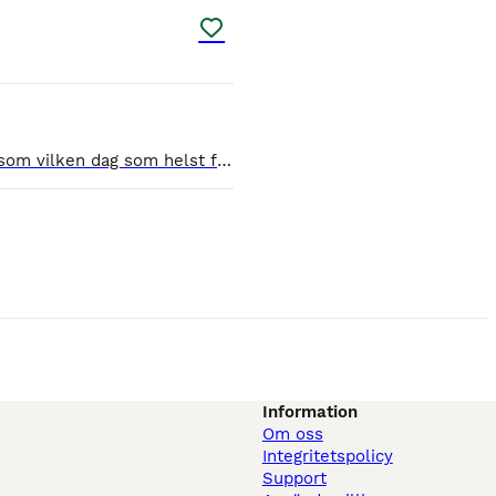
Hej! Vi behöver tyvärr minska ner antalet hästar pga skada hos ryttare. Vi har ett supertrevligt halvblodssto född 2017 som vilken dag som helst får sitt föl. Hoppar superfint och inriden och ride
Information
Om oss
Integritetspolicy
Support