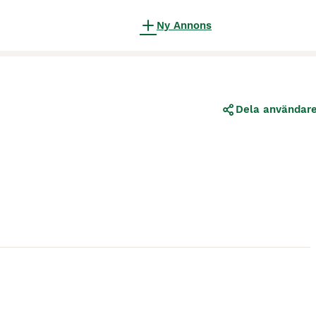
Ny Annons
Dela användar
1