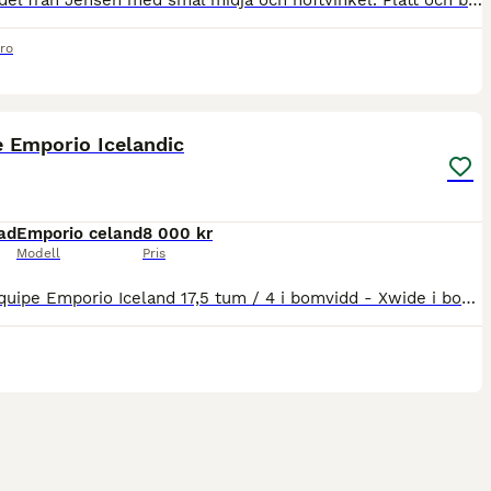
Hoppsadel från Jensen med smal midja och höftvinkel. Platt och brett säte. Passar hästar med rak rygg och platt länd. Bomvidd: Wide Sits: 17" Skick: Normalt slitage för en äldre sadel ink. lite blekt
ro
5
 Emporio Icelandic
ad
Emporio celand
8 000 kr
Modell
Pris
Svart Equipe Emporio Iceland 17,5 tum / 4 i bomvidd - Xwide i bomvidd beg Iceland sadel. Helt nya latex paneler bytta juli 2025 för en kostnad av 6500 kr. Extra vid kanal. Passar bredare hästar med