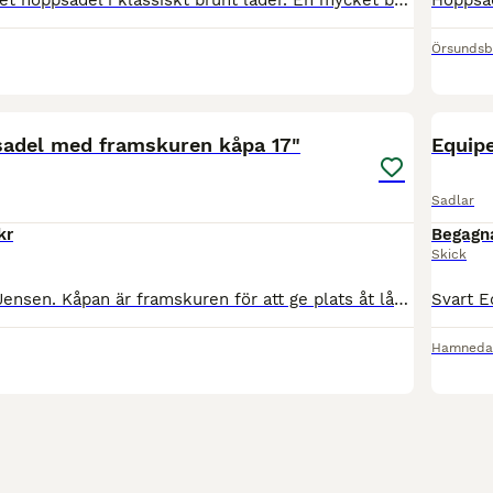
Säljer en fin Butet hoppsadel i klassiskt brunt läder. En mycket bekväm kvalitetssadel med mjukt läder och den känsla som Butet är kända för Sadeln är i begagnat skick med normalt slitage. Knästöden
Örsundsb
1
adel med framskuren kåpa 17"
Equipe
Sadlar
kr
Begagn
Skick
Hoppsadel från Jensen. Kåpan är framskuren för att ge plats åt långa ben. Smal midja, platt säte. Passar hästar med rak rygg och kan anpassas både efter välmusklade och muskelfattiga hästar. Bomvidd:
Hamneda