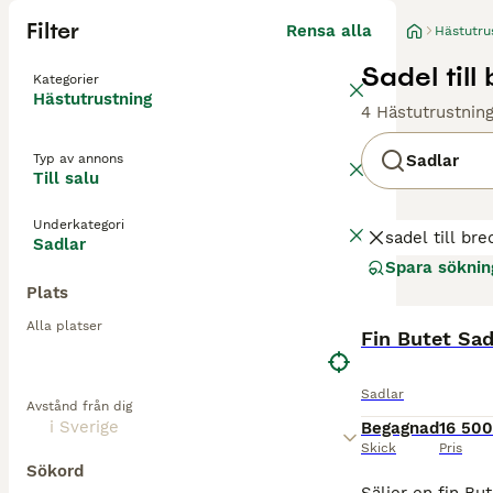
Filter
Rensa alla
Hästutru
Sadel till
Kategorier
Hästutrustning
4 Hästutrustning
Typ av annons
Sadlar
Till salu
Underkategori
sadel till bre
Sadlar
Spara söknin
Plats
Alla platser
Fin Butet Sad
Sadlar
Avstånd från dig
Begagnad
16 500
Skick
Pris
Sökord