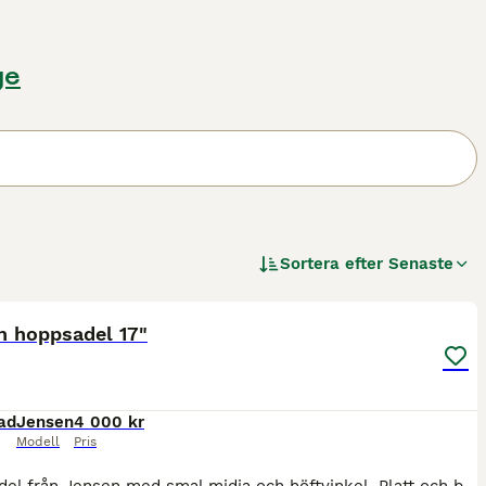
ge
Sortera efter
Senaste
1
n hoppsadel 17"
ad
Jensen
4 000 kr
Modell
Pris