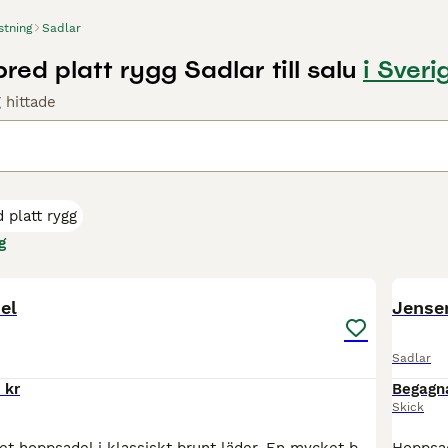
stning
Sadlar
 bred platt rygg Sadlar till salu
i Sveri
 hittade
d platt rygg
g
8
el
Jense
Sadlar
 kr
Begagn
Skick