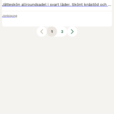
Jätteskön allroundsadel i svart läder. Skönt knästöd och relativt djup sits, utformad för allroundridning. Passar för användning i både vardagsridning och enklare hopp- eller dressyrarbete beroende på
Jönköping
1
2