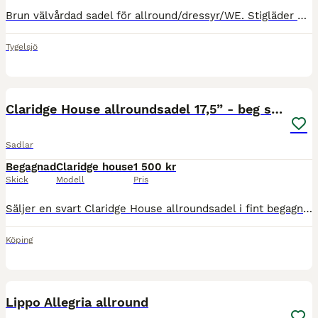
Brun välvårdad sadel för allround/dressyr/WE. Stigläder och Sprenger stigbyglar ingår. Finns i Tygelsjö/Malmö.
Tygelsjö
7
Claridge House allroundsadel 17,5” - beg skick
Sadlar
Begagnad
Claridge house
1 500 kr
Skick
Modell
Pris
Säljer en svart Claridge House allroundsadel i fint begagnat skick. * Märke: Claridge House * Sitsstorlek: 17,5” * Bomvidd: 32 * Färg: Svart Sadeln är välvårdad och har normalt slitage för sin ålder
Köping
6
Lippo Allegria allround