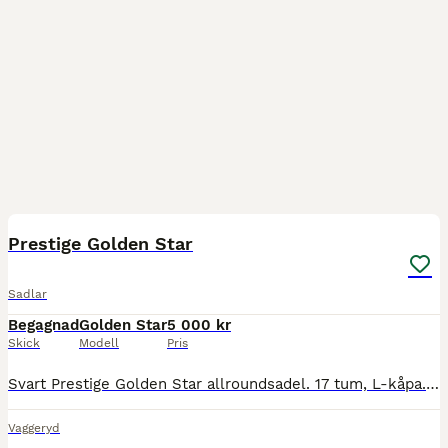
5
Prestige Golden Star
Sadlar
Begagnad
Golden Star
5 000 kr
Skick
Modell
Pris
Svart Prestige Golden Star allroundsadel. 17 tum, L-kåpa. Bomvidd 37, nyligen omvärmd från 35. Ullstoppad, jämn och fin i stoppningen. Fint skick för sadelns ålder, inga större skavanker. Passar en r
Vaggeryd