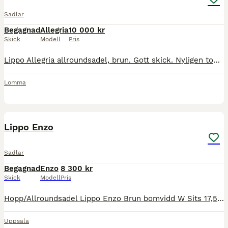
Sadlar
Begagnad
Allegria
10 000 kr
Skick
Modell
Pris
Lippo Allegria allroundsadel, brun. Gott skick. Nyligen toppad med ny fyllning. Väl omhändertagen, putsad och smord dagligen.
Lomma
1
Lippo Enzo
Sadlar
Begagnad
Enzo
8 300 kr
Skick
Modell
Pris
Hopp/Allroundsadel Lippo Enzo Brun bomvidd W Sits 17,5 årsmodell 2019 Flerbilder på www.liqusini.se Pris är ink frakt
Uppsala