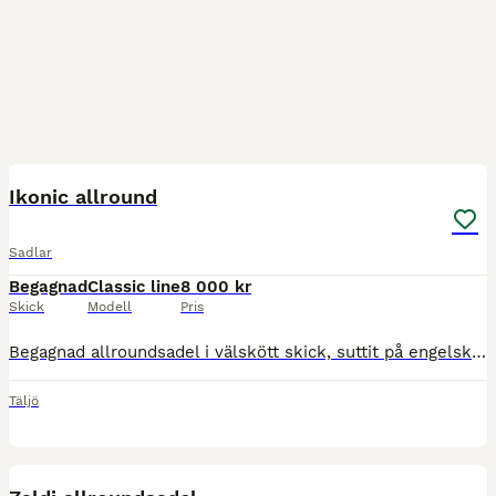
8
Ikonic allround
Sadlar
Begagnad
Classic line
8 000 kr
Skick
Modell
Pris
Begagnad allroundsadel i välskött skick, suttit på engelskt fullblod med hög, lång manke Omstoppad för ca 2år sedan Utbytbara koppjärn, sitter M/W idag, finns Medium som man kan få med
Täljö
1