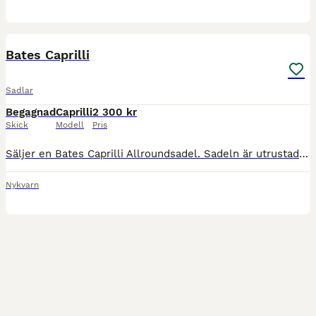
8
Bates Caprilli
Sadlar
Begagnad
Caprilli
2 300 kr
Skick
Modell
Pris
Säljer en Bates Caprilli Allroundsadel. Sadeln är utrustad med Cair-luftstoppning. Den är 16 tum och det sitter vitt koppjärn, x-wide, i den nu. Det är utbytbart. Denmär i använt skick men passar inte
Nykvarn