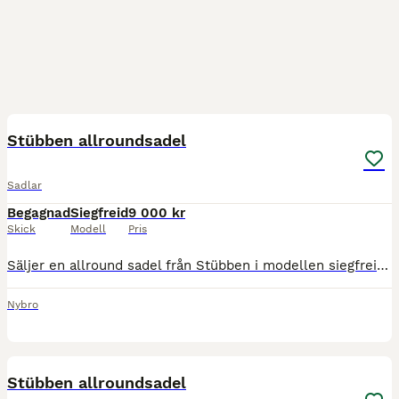
3
Stübben allroundsadel
Sadlar
Begagnad
Siegfreid
9 000 kr
Skick
Modell
Pris
Säljer en allround sadel från Stübben i modellen siegfreid. 17’. Är endast använd ett fåtal gånger i fint skick
Nybro
3
Stübben allroundsadel