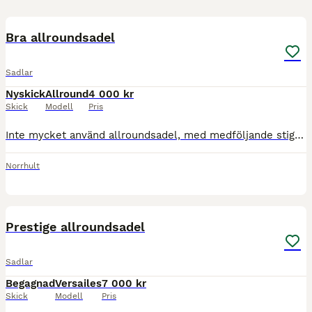
6
Bra allroundsadel
Sadlar
Nyskick
Allround
4 000 kr
Skick
Modell
Pris
Inte mycket använd allroundsadel, med medföljande stigbyglar/läder, sadelgjord och helt nytt schabrak, passar utmärkt till travare, jag bjuder på frakten vid snabb smidig affär
Norrhult
5
Prestige allroundsadel
Sadlar
Begagnad
Versailes
7 000 kr
Skick
Modell
Pris