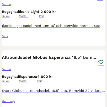
Sadlar
Begagnad
Ikonic Light
12 000 kr
Skick
Modell
Pris
Ikonic Light sadel med tum 16’ och bomvidd normal. Sadeln är i bra skick utan stora slitningar. Fin sadel som passar många hästar. En till bom i storlek vid medföljer. Nypris är runt 20-22 000 kr, säl
Sala
9
Allroundsadel Globus Esperanza 16,5" bomvidd 32
Sadlar
Begagnad
Esperanza
4 000 kr
Skick
Modell
Pris
Svart Globus allroundsadel. 16,5" sits. Bomvidd 32 vilket jag tror motsvarar normal bomvidd. Fint skick, inga skador eller större skavanker. Stoppningen toppades upp och jämnades till i december förra
Huddinge