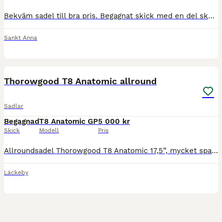
Bekväm sadel till bra pris. Begagnat skick med en del skönhetsdefekter. Ideal Crown Allroundsadel svart. Står 32 i den. Gissar på 17 i sits. Ser helst att man hämtar. Kan skicka om köpare står f
Sankt Anna
5
Thorowgood T8 Anatomic allround
Sadlar
Begagnad
T8 Anatomic GP
5 000 kr
Skick
Modell
Pris
Allroundsadel Thorowgood T8 Anatomic 17,5”, mycket sparsamt använd. Justerad i stoppningen en gång. Info om sadeln från Hööks finns på näst sista bilden. Orange koppjärn sitter i. Finns i Läckeby, no
Läckeby