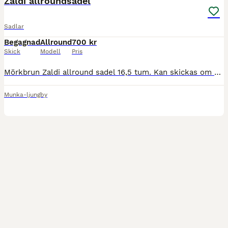
Zaldi allroundsadel
Sadlar
Begagnad
Allround
700 kr
Skick
Modell
Pris
Mörkbrun Zaldi allround sadel 16,5 tum. Kan skickas om köparen står för frakten.
Munka-ljungby