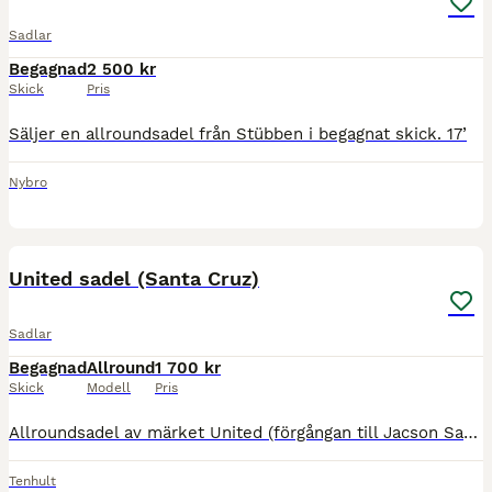
Sadlar
Begagnad
2 500 kr
Skick
Pris
Säljer en allroundsadel från Stübben i begagnat skick. 17’
Nybro
4
United sadel (Santa Cruz)
Sadlar
Begagnad
Allround
1 700 kr
Skick
Modell
Pris
Allroundsadel av märket United (förgångan till Jacson Santa Cruz) 17” brun . vid intresse ring / smsa 0735706732
Tenhult