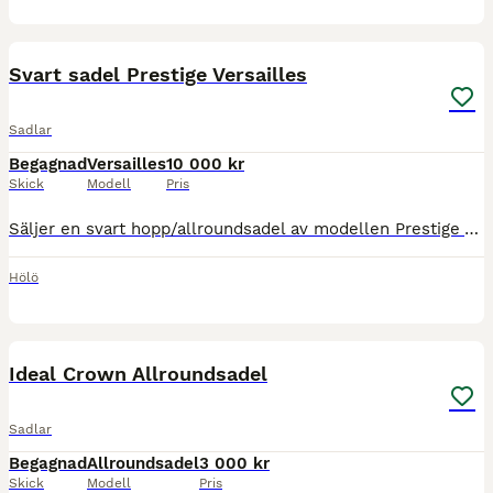
4
Svart sadel Prestige Versailles
Sadlar
Begagnad
Versailles
10 000 kr
Skick
Modell
Pris
Säljer en svart hopp/allroundsadel av modellen Prestige Versailles. Fint begagnat skick. Sits 17”, bomvidd 37 (extra vid). Bommen är omvärmningsbar vilket gör att den kan justeras till önskad passfo
Hölö
9
Ideal Crown Allroundsadel
Sadlar
Begagnad
Allroundsadel
3 000 kr
Skick
Modell
Pris