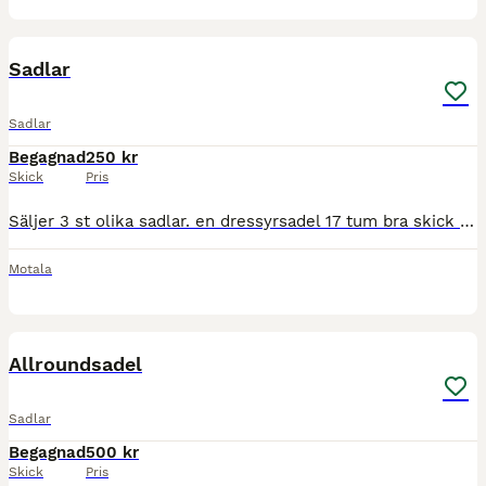
3
Sadlar
Sadlar
Begagnad
250 kr
Skick
Pris
Säljer 3 st olika sadlar. en dressyrsadel 17 tum bra skick 500kr. En starsyntet sadel bra skick 15”x31tum 250kr. Allroundsadel lite sliten, vet inte tum direkt. 250kr. Hämtas i motala helst. Pm
Motala
8
Allroundsadel
Sadlar
Begagnad
500 kr
Skick
Pris