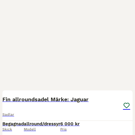
6
Fin allroundsadel Märke: Jaguar
Sadlar
Begagnad
allround/dressyr
6 000 kr
Skick
Modell
Pris