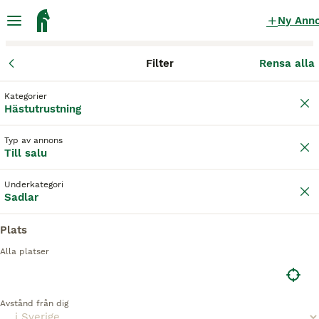
Ny Ann
Filter
Rensa alla
Hästutrustning
Sadlar
Kategorier
Allroundsadel Sadlar till salu
i Sverige
Hästutrustning
39 Hästutrustning hittade
Typ av annons
Till salu
1
Sadlar
Filter
Underkategori
Sadlar
allroundsadel
Spara sökning
Sortera
Plats
Alla platser
BOOSTADE ANNONSER
BOOST
Avstånd från dig