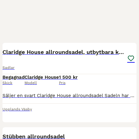
3
Claridge House allroundsadel, utbytbara koppjärn
Sadlar
Begagnad
Claridge House
1 500 kr
Skick
Modell
Pris
Säljer en svart Claridge House allroundsadel Sadeln har utbytbara koppjärn, just nu sitter ett vitt järn i. Använd och har normalt bruksslitage, se bilder för skick. Säljes då den inte längre komme
Upplands Väsby
3
Stübben allroundsadel