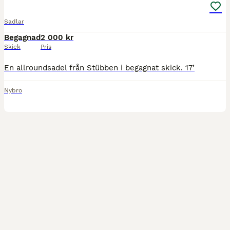
Sadlar
Begagnad
2 000 kr
Skick
Pris
En allroundsadel från Stübben i begagnat skick. 17’
Nybro