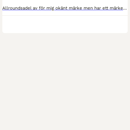
Allroundsadel av för mig okänt märke men har ett märke " L" ,se bild. Använt till barn på islänning. Bommen mer mot vid.