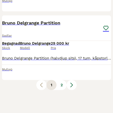
Mullsjö
2
Bruno Delgrange Partition
Sadlar
Begagnad
Bruno Delgrange
29 000 kr
Skick
Modell
Pris
Bruno Delgrange Partition (halvdjup sits), 17 tum, kåpstorlek 3X (extra framskuren kåpa), normal bom. Brun sadel med brunt lack på loggan och under bågen på bakvalvet, årsmodell 2013. Pris: 29.000:-
Mullsjö
1
2