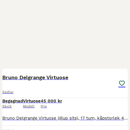
2
Bruno Delgrange Virtuose
Sadlar
Begagnad
Virtuose
45 000 kr
Skick
Modell
Pris
Bruno Delgrange Virtuose (djup sits), 17 tum, kåpstorlek 4X (extra framskuren kåpa), bom 28 normal mot vid, 5 mm extra bogfrihet. Brun sadel med svart lack på logga och under bågen på bakvalvet, namnb