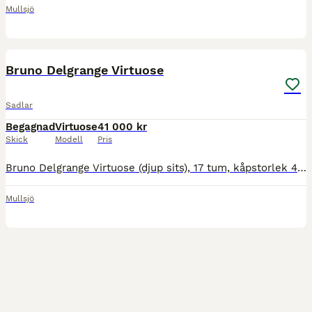
Mullsjö
2
Bruno Delgrange Virtuose
Sadlar
Begagnad
Virtuose
41 000 kr
Skick
Modell
Pris
Bruno Delgrange Virtuose (djup sits), 17 tum, kåpstorlek 4X (extra framskuren kåpa), bom 28 normal mot vid. Brun sadel med brons på logga och under bågen på bakvalvet, namnbricka, årsmodell 2018. Pris
Mullsjö