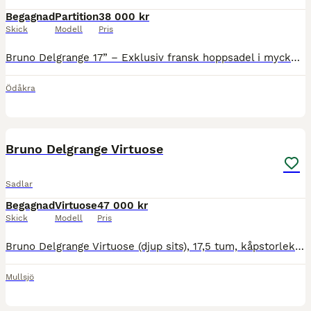
Begagnad
Partition
38 000 kr
Skick
Modell
Pris
Bruno Delgrange 17” – Exklusiv fransk hoppsadel i mycket fint skick Säljer en välvårdad Bruno Delgrange hoppsadel, handgjord i Frankrike och känd för sin höga kvalitet, fantastiska komfort och nära k
Ödåkra
2
Bruno Delgrange Virtuose
Sadlar
Begagnad
Virtuose
47 000 kr
Skick
Modell
Pris
Bruno Delgrange Virtuose (djup sits), 17,5 tum, kåpstorlek 5X (extra framskuren kåpa), bom 28 normal mot vid. Brun sadel svart skinn på loggan, namnbricka och båge på bakvalvet, årsmodell 2022, mycket
Mullsjö