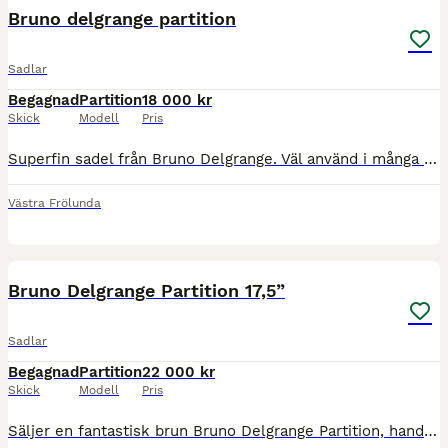
Bruno delgrange partition
Sadlar
Begagnad
Partition
18 000 kr
Skick
Modell
Pris
Superfin sadel från Bruno Delgrange. Väl använd i många år. Men hel och i bra skick. En otroligt skön sadel. Säljes då hästen är såld. 17 tum, 27 bomvidd
Västra Frölunda
7
Bruno Delgrange Partition 17,5”
Sadlar
Begagnad
Partition
22 000 kr
Skick
Modell
Pris
Säljer en fantastisk brun Bruno Delgrange Partition, handgjord i Frankrike och en av marknadens mest uppskattade hoppsadlar. Partition är en modell med halvdjupt säte som ger mycket god balans och nä