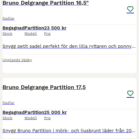
Bruno Delgrange Partition 16,5"
Sadlar
Begagnad
Partition
23 500 kr
Skick
Modell
Pris
Snygg petit sadel perfekt för den lilla ryttaren och ponnyn från 2018. Väl omhändertagen Bruno i den omtyckta modellen Partition. Sadeln går i mörkbruna toner med lätt patina. Greppigare kalvskinn i d
Upplands Väsby
2
Bruno Delgrange Partition 17,5
Sadlar
Begagnad
Partition
25 000 kr
Skick
Modell
Pris
Snygg Bruno Partition i mörk- och ljusbrunt läder från 2017. Gångbar storlek som passar många hästar och ryttare. Bruno DG sadel i modellen Partition, deras halvdjupa säte. Sadeln är i gott bruksskick