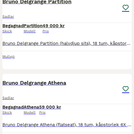
Bruno Delgrange Partition
Sadlar
Begagnad
Partition
49 000 kr
Skick
Modell
Pris
Bruno Delgrange Partition (halvdjup sits), 18 tum, kåpstorlek 5X (extra framskuren kåpa), bom 28 normal mot vid, panelerna upphöjda hela vägen 5 mm för hästar med högre manke, 5 mm extra bogfrihet. Br
Mullsjö
2
Bruno Delgrange Athena
Sadlar
Begagnad
Athena
59 000 kr
Skick
Modell
Pris
Bruno Delgrange Athena (flatseat), 18 tum, kåpstorlek 6X (extra framskuren kåpa), bom 28 normal mot vid. Brun sadel i dubbelt kalvskinn, namnbricka på bakvalvet, årsmodell 2024, sparsamt använd. Pris: