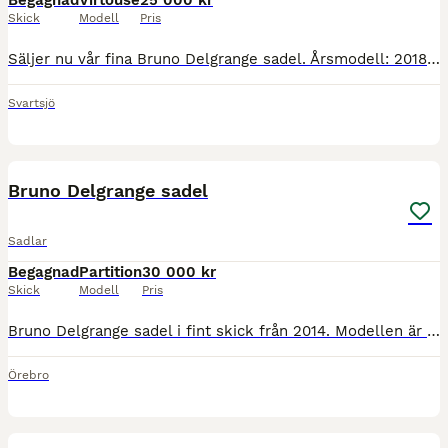
Begagnad
Virtouse
25 000 kr
Skick
Modell
Pris
Säljer nu vår fina Bruno Delgrange sadel. Årsmodell: 2018 Brun, 17,5 Normal mot vid bom Memory foam med kalvskinn i knät och sits med oxskinn i kåpan. Sadel har en special panel som är mer anpassad fö
Svartsjö
8
Bruno Delgrange sadel
Sadlar
Begagnad
Partition
30 000 kr
Skick
Modell
Pris
Bruno Delgrange sadel i fint skick från 2014. Modellen är en partition, halvdjup sits med normal kåpvinkel 17.5” Bomvidd: 28
Örebro
5