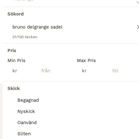
Sadlar
Begagnad
Bruno Delgrange
15 000 kr
Sökord
Skick
Modell
Pris
Fin brun Bruno Delgrange, Virtouse. 17 tum, kåpa 4A. Normal mot vid i bommen. Köptes begagnad 2022 från Hannas Sadelbod. Har inte används de senaste 2 åren utan förvarats inomhus. Årsmodell 2013. H
21/100 tecken
Fredriksdal
Pris
2
Min Pris
Max Pris
Bruno Delgrange Athena 17,5
kr
kr
Sadlar
Skick
Begagnad
Athena
53 000 kr
Begagnad
Skick
Modell
Pris
Nyskick
Säljer min Bruno Delgrange Athena. Strl 17,5, 5x kåpor för längre ben. Normal bomvidd. Uttagen hösten 2025 så inte mycket använd! Se bild för all info! Priset är ink avdragsbar moms. Sadeln finns i Es
Oanvänd
Stehag
Sliten