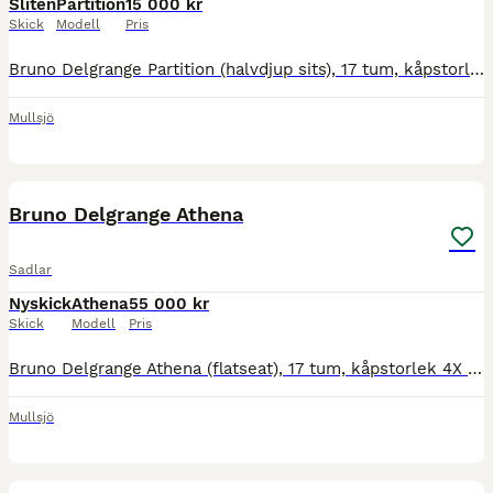
Sliten
Partition
15 000 kr
Skick
Modell
Pris
Bruno Delgrange Partition (halvdjup sits), 17 tum, kåpstorlek 4X (extra framskuren kåpa), normal bom. Brun sadel, årsmodell 2010, lite torrsprickor i sitsen och sliten logga. Se bilder. I övrigt fint
Mullsjö
2
Bruno Delgrange Athena
Sadlar
Nyskick
Athena
55 000 kr
Skick
Modell
Pris
Bruno Delgrange Athena (flatseat), 17 tum, kåpstorlek 4X (extra framskuren kåpa), bom 28 normal mot vid. Brun sadel svart skinn på loggan, namnbricka på bakvalvet, årsmodell 2025, mycket fin skick, sp
Mullsjö
7