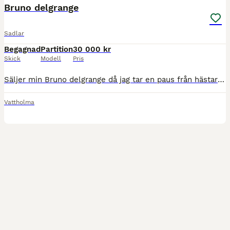
Bruno delgrange
Sadlar
Begagnad
Partition
30 000 kr
Skick
Modell
Pris
Säljer min Bruno delgrange då jag tar en paus från hästarna 17’ 28 (medium/vid) 4X kåpor Årsmodell 2019 Fint skick och mjuk i stoppningen. Fleecefodrat original Bruno sadelöverdrag medföljer. Obs.
Vattholma