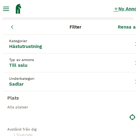
Ny Ann
Filter
Rensa a
Hästutrustning
Sadlar
Kategorier
Bruno delgrange sadel Sadlar till salu
Hästutrustning
i Sverige
Typ av annons
29 Hästutrustning hittade
Till salu
1
Sadlar
Filter
Underkategori
Sadlar
bruno delgrange sadel
Plats
Spara sökning
Sortera
Alla platser
7
Bruno Delgrange
Avstånd från dig