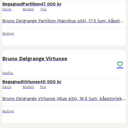
Begagnad
Partition
47 000 kr
Skick
Modell
Pris
Bruno Delgrange Partition (halvdjup sits), 17,5 tum, kåpstorlek 5X (extra framskuren kåpa), bom 28 normal mot vid. Brun sadel svart skinn på loggan, namnbricka på bakvalvet, årsmodell 2022, mycket fin
Mullsjö
2
Bruno Delgrange Virtuose
Sadlar
Begagnad
Virtuose
40 000 kr
Skick
Modell
Pris
Bruno Delgrange Virtuose (djup sits), 16,5 tum, kåpstorlek 4X (extra framskuren kåpa), bom 28 normal mot vid. Brun sadel, blå logga, namnbricka och båge på bakvalvet, årsmodell 2021, fint skick. Pris:
Mullsjö