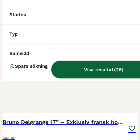
Storlek
Typ
Bomvidd
Spara sökning
Visa resultat
(
29
)
8
Bruno Delgrange 17” – Exklusiv fransk hoppsadel
Sadlar