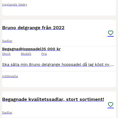
Upplands Väsby
4
Bruno delgrange från 2022
Sadlar
Begagnad
Hoppsadel
35 000 kr
Skick
Modell
Pris
Ska sälja min Bruno delgrange hoppsadel då jag köpt ny häst och denna sadeln inte passar henne. Sadeln är från 2022 och när jag köpte den var den endast demo riden, så typ ny. Den har blivit väl omhä
Uddevalla
1
Begagnade kvalitetssadlar, stort sortiment!
Sadlar