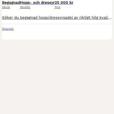
Begagnad
Hopp- och dressyr
25 000 kr
Skick
Modell
Pris
Söker du begagnad hopp/dressyrsadel av riktigt hög kvalitet!? Då ska du spana in vårt sortiment! Vi är inte märkesbundna utan arbetar helt enkelt med de märken som vi anser ger riktigt bra förutsättn
Sparsör