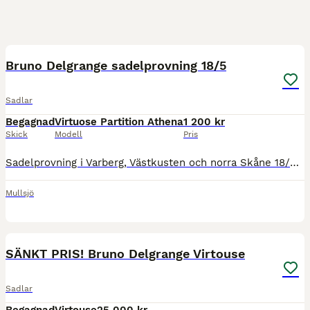
4
Bruno Delgrange sadelprovning 18/5
Sadlar
Begagnad
Virtuose Partition Athena
1 200 kr
Skick
Modell
Pris
Sadelprovning i Varberg, Västkusten och norra Skåne 18/5. Nydala Equestrian erbjuder sadelprovning med sadlar från franska Bruno Delgrange. Vill du också prova dessa franska handgjorda sadlar av top
Mullsjö
5
SÄNKT PRIS! Bruno Delgrange Virtouse
Sadlar