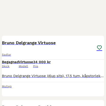
2
Bruno Delgrange Virtuose
Sadlar
Begagnad
Virtuose
34 000 kr
Skick
Modell
Pris
Bruno Delgrange Virtuose (djup sits), 17,5 tum, kåpstorlek 4A (normal kåpa), bom 28 normal mot vid, panelerna upphöjda hela vägen för hästar med högre manke. Svart sadel med svart lack på loggan och u
Mullsjö
2