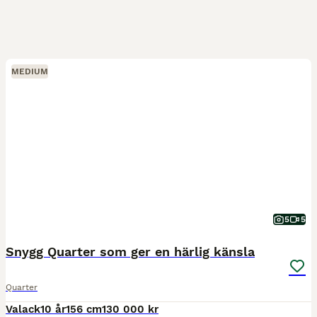
MEDIUM
5
5
Snygg Quarter som ger en härlig känsla
Quarter
Valack
10 år
156 cm
130 000 kr