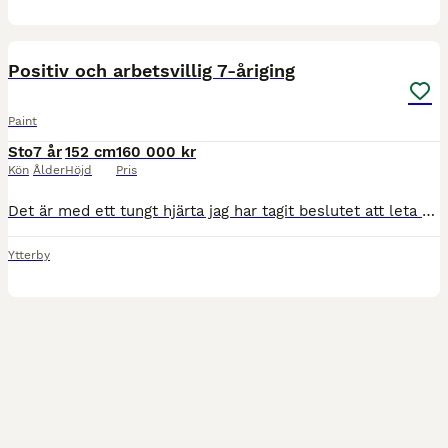
5
Positiv och arbetsvillig 7-åriging
Paint
Sto
7 år
152 cm
160 000 kr
Kön
Ålder
Höjd
Pris
Det är med ett tungt hjärta jag har tagit beslutet att leta efter ett nytt hem till min egenuppfödda tjej. Hon är världens finaste tjej, men jag har insett att vi vill helt olika saker i livet. Jag sö
Ytterby