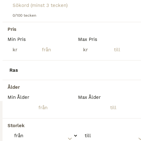
Nyfiken och social tjej. Kommer nog bli runt 155cm. Reggad i APHA, har pass, är vaccinerad och verkad regelbundet. Kommer passa till det mesta och bli allround. Pappa har gångartsstam och mamma mer re
0/100 tecken
Trädet
Pris
2
Min Pris
Max Pris
Trevlig paintvalack 2 år
kr
kr
Paint
Ras
Valack
2 år
155 cm
60 000 kr
Kön
Ålder
Höjd
Pris
Ålder
Nyfiken och social kille. Kommer nog bli runt 155cm. Reggad i APHA, har pass, är vaccinerad och verkad regelbundet. Kommer passa till det mesta och bli allround. Pappa har gångartsstam och mamma mer r
Min Ålder
Max Ålder
Trädet
Storlek