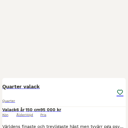
3
Quarter valack
Quarter
Valack
6 år
150 cm
95 000 kr
Kön
Ålder
Höjd
Pris
Världens finaste och trevligaste häst men tyvärr pga psykisk ohälsa orkar inte jag med och han får inte det han förtjänar. Quarter valack född 2020 lite robustare typen. inte utbildad mest ridit ut m