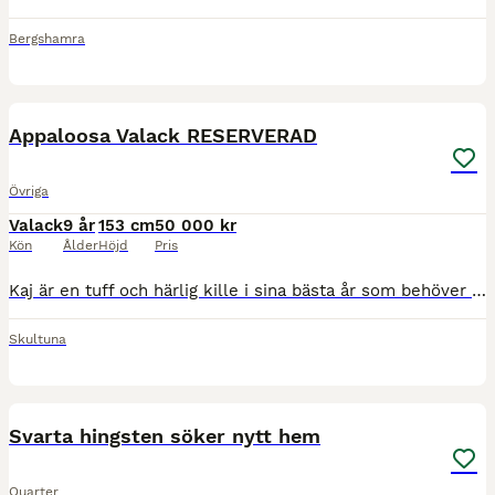
Bergshamra
4
Appaloosa Valack RESERVERAD
Övriga
Valack
9 år
153 cm
50 000 kr
Kön
Ålder
Höjd
Pris
Kaj är en tuff och härlig kille i sina bästa år som behöver sin egna människa för att få blomma ut i valfri westerngren. Han bor på gård med kor och har spontanvallat med den äran när kor smitit in ti
Skultuna
7
Svarta hingsten söker nytt hem
Quarter