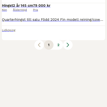
Hingst
2 år
145 cm
79 000 kr
Kön
Ålder
Höjd
Pris
Quarterhingst till salu Född 2024 Fin modell reining/cowhorse Blir omkring 145cm max 150cm Kontakt vid intresse, mer info och bilder. Finns hos ägaren i Lidköping 073-5313880
Lidköping
1
2