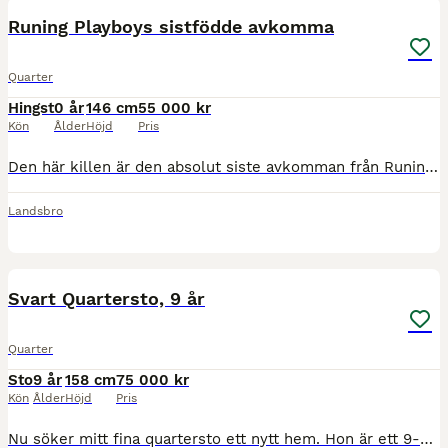
Runing Playboys sistfödde avkomma
Quarter
Hingst
0 år
146 cm
55 000 kr
Kön
Ålder
Höjd
Pris
Den här killen är den absolut siste avkomman från Runing Playboy, då jag fick ta bort min vackre hingst i höstas. Han har stämplat sina avkommor med sin oerhörda snällhet, bra ben och hovar. Hans vilj
Landsbro
6
Svart Quartersto, 9 år
Quarter
Sto
9 år
158 cm
75 000 kr
Kön
Ålder
Höjd
Pris
Nu söker mitt fina quartersto ett nytt hem. Hon är ett 9-årigt quartersto, ca 158 cm i mankhöjd och kraftigt byggd. Hon går på lösdrift och trivs med ett liv där hon får röra sig fritt tillsammans med