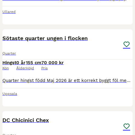
Ullared
6
3
Sötaste quarter ungen i flocken
Quarter
Hingst
0 år
155 cm
70 000 kr
Kön
Ålder
Höjd
Pris
Quarter hingst född Maj 2026 är ett korrekt byggt föl med stor fallenhet för de långsammare gångarterna. Kommer bli passande både för pleasure, Trail och horsemanship med kroppen och stammen att bli d
Uppsala
3
DC Chicinici Chex