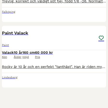
Trevlig, korrekt och väldigt söt tjej, född 1/6 -26. Normalt hanterad för sin ålder Är topp avlad för reining/ko, så perfekt för dig som vill ha det lilla extra ⭐️ har hel och halvsyskon som har blivi
Falköping
3
Paint Valack
Paint
Valack
10 år
160 cm
60 000 kr
Kön
Ålder
Höjd
Pris
Rocky är 10 år och en perfekt "tanthäst". Han är riden mycket ute i skog och mark ensam. Har även tränat en del på bana och gått på flera clinic. Har inte tävlat något med honom men det skulle säkert
Lindesberg