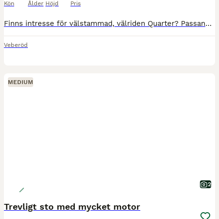
Kön
Ålder
Höjd
Pris
Finns intresse för välstammad, välriden Quarter? Passande för många grenar. Säljes enbart till hem som kan erbjuda ett bra hästliv. Går ute större delen av året i flock. Kan ridas ut själv. Kräver orä
Veberöd
MEDIUM
2
Trevligt sto med mycket motor