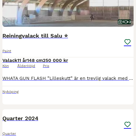
1
2
Reiningvalack till Salu ⭐️
Paint
Valack
11 år
148 cm
250 000 kr
Kön
Ålder
Höjd
Pris
WHATA GUN FLASH ”Lilleskutt” är en trevlig valack med supertalang för reining. Perfekt för dig som vill börja tävla eller lära sig reining. Han skulle även passa någon som har ambitioner att testa l
Nyköping
1
Quarter 2024
Quarter