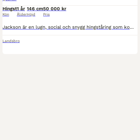
Hingst
1 år
146 cm
50 000 kr
Kön
Ålder
Höjd
Pris
Jackson är en lugn, social och snygg hingståring som kommer bli din bästa vän. Båda hans föräldrar har ett enastående trevligt temperament och en vilja att vara nära människor utan att vara burdusa.
Landsbro