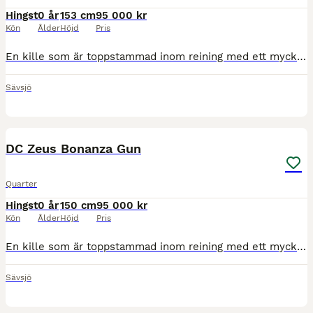
Hingst
0 år
153 cm
95 000 kr
Kön
Ålder
Höjd
Pris
En kille som är toppstammad inom reining med ett mycket trevligt psyke. Kommer vid leverans att vara registrerad i AQHA och APHA och ha pass. Är regelbundet verkad, avmaskad och transportvan. Åker my
Sävsjö
5
DC Zeus Bonanza Gun
Quarter
Hingst
0 år
150 cm
95 000 kr
Kön
Ålder
Höjd
Pris
En kille som är toppstammad inom reining med ett mycket trevligt psyke. Kommer vid leverans att vara registrerad i AQHA och APHA och ha pass. Är regelbundet verkad, avmaskad och transportvan. Åker my
Sävsjö
8