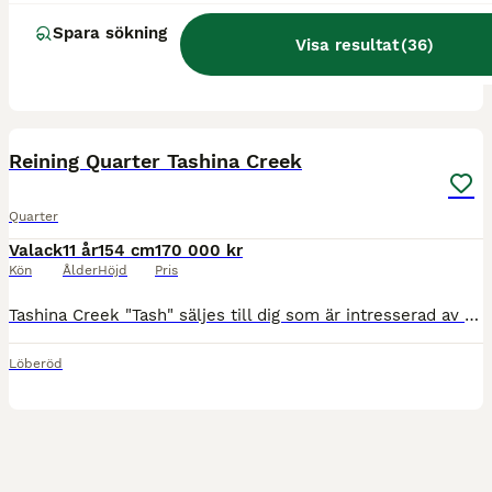
Mycket trevlig, social och trygg med rätt ryttare. Modig och självsäker. Lätthanterlig. Tränad och tävlad i westerngrenar, dressyr, WE och polishästträning. Mycket riden i naturen i terräng och långt
Spara sökning
Visa resultat
(
36
)
Luleå
3
Reining Quarter Tashina Creek
Quarter
Valack
11 år
154 cm
170 000 kr
Kön
Ålder
Höjd
Pris
Tashina Creek "Tash" säljes till dig som är intresserad av att tävla. Tash är utbildad och tävlad inom Reining med goda resultat. Han har sin bästa gren inom Reining men kan även ridas inom andra gren
Löberöd