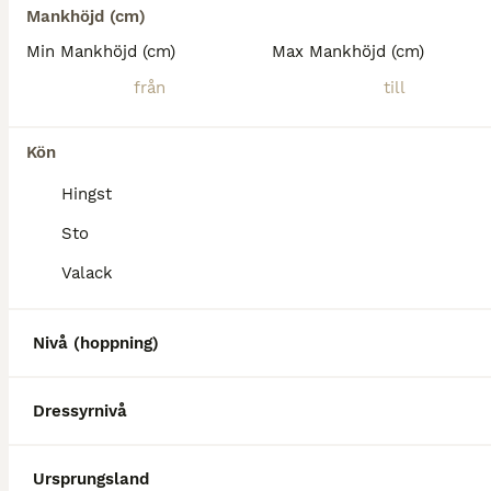
Mankhöjd (cm)
Min Mankhöjd (cm)
Max Mankhöjd (cm)
Kön
Hingst
Sto
Valack
3
Nivå (hoppning)
Äldre quartervalack för lättare ridning
Quarter
Dressyrnivå
Valack
17 år
160 cm
20 000 kr
Kön
Ålder
Höjd
Pris
Ursprungsland