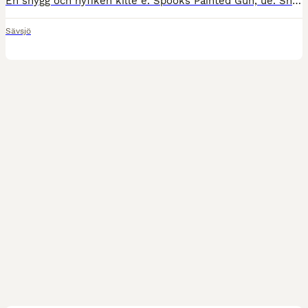
En snygg och nyfiken kille e. Spooks Painted Gun, ue. Shining Fox - Shining Spark Registrerad i AQHA och APHA och är regelbundet verkad, avmaskad och transportvan. Åker mycket mellan våra olika beten
Sävsjö
6