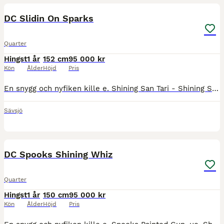
DC Slidin On Sparks
Quarter
Hingst
1 år
152 cm
95 000 kr
Kön
Ålder
Höjd
Pris
En snygg och nyfiken kille e. Shining San Tari - Shining Spark, ue. Smart Chic Olena Registrerad i AQHA och är regelbundet verkad, avmaskad och transportvan. Åker mycket mellan våra olika beten. Upp
Sävsjö
7
DC Spooks Shining Whiz
Quarter
Hingst
1 år
150 cm
95 000 kr
Kön
Ålder
Höjd
Pris