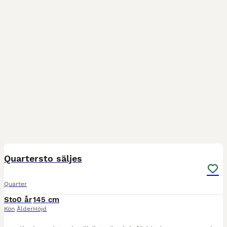
3
Quartersto säljes
Quarter
Sto
0 år
145 cm
Kön
Ålder
Höjd