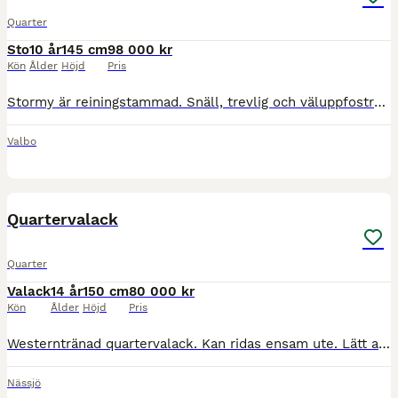
Quarter
Sto
10 år
145 cm
98 000 kr
Kön
Ålder
Höjd
Pris
Stormy är reiningstammad. Snäll, trevlig och väluppfostrad. Inget problem med lastning eller hovslagare. Hon har haft tre föl. En känslig och lyhörd dam med mycket motor. Ingen nybörjarhäst
Valbo
1
MEDIUM
Quartervalack
Quarter
Valack
14 år
150 cm
80 000 kr
Kön
Ålder
Höjd
Pris
Westerntränad quartervalack. Kan ridas ensam ute. Lätt att lasta och sko. Trafiksäker. Har både stått på stall och gått i lösdrift. Ranghög. Inte svår, men ingen nybörjarhäst. Rids i sidepull, men är
Nässjö