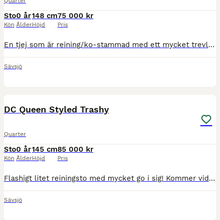
Quarter
Sto
0 år
148 cm
75 000 kr
Kön
Ålder
Höjd
Pris
En tjej som är reining/ko-stammad med ett mycket trevligt psyke. Kommer vid leverans att vara registrerad i AQHA och ha pass. Är regelbundet verkad, avmaskad och transportvan. Åker mycket mellan våra
Sävsjö
10
DC Queen Styled Trashy
Quarter
Sto
0 år
145 cm
85 000 kr
Kön
Ålder
Höjd
Pris
Flashigt litet reiningsto med mycket go i sig! Kommer vid leverans att vara registrerad i AQHA och APHA och ha pass. Är regelbundet verkad, avmaskad och transportvan. Åker mycket mellan våra olika be
Sävsjö