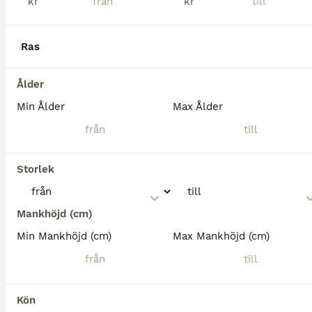
kr
kr
Ras
Ålder
Min Ålder
Max Ålder
Storlek
Mankhöjd (cm)
MEDIUM
Min Mankhöjd (cm)
Max Mankhöjd (cm)
Kön