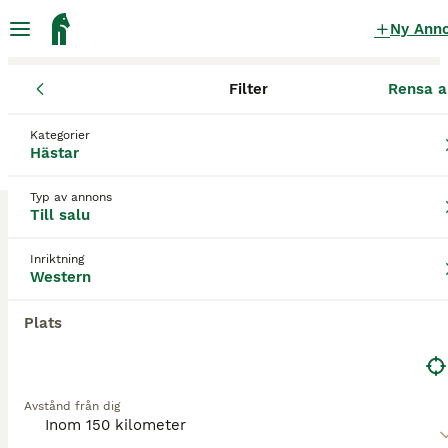
Ny Ann
Filter
Rensa a
Hästar
Westernhästar
Skåne län
Höganäs
Höganäs
Kategorier
Westernhästar till salu
i Höganäs
Hästar
4 Hästar hittade
Typ av annons
Till salu
Western
Filter
Inriktning
Spara sökning
Sortera
Western
3
Plats
Reining Quarter Tashina Creek
Quarter
Avstånd från dig
Valack
11 år
154 cm
170 000 kr
Kön
Ålder
Höjd
Pris