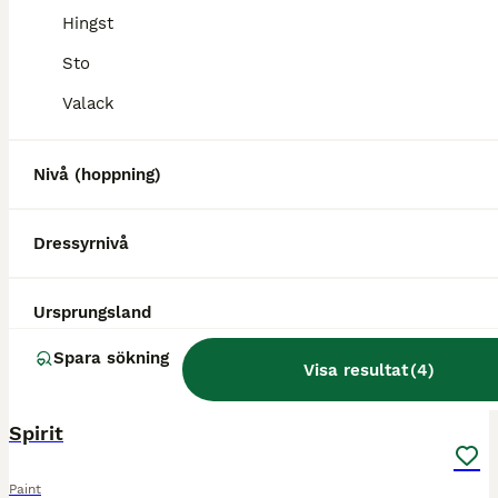
Hingst
Sto
5
5
Valack
Snygg Quarter som ger en härlig känsla
Nivå (hoppning)
Quarter
Valack
10 år
156 cm
130 000 kr
Kön
Dressyrnivå
Ålder
Höjd
Pris
Finns intresse för välstammad, välriden Quarter? Passande för många grenar. Säljes enbart till hem som kan erbjuda ett bra hästliv. Går ute större delen av året i flock. Kan ridas ut själv. Kräver orä
Ursprungsland
Veberöd
(83.3km)
Spara sökning
Visa resultat
(
4
)
4
Spirit
Paint