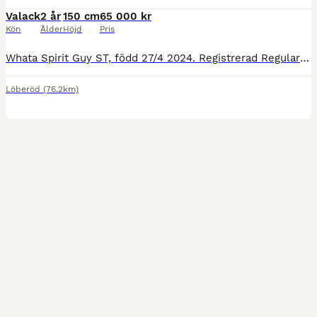
Valack
2 år
150 cm
65 000 kr
Kön
Ålder
Höjd
Pris
Whata Spirit Guy ST, född 27/4 2024. Registrerad Regular I APHA och Panel-testad n/n. Har hästpass. Mycket hanterad och van vid det mesta som händer på en gård. Uppvuxen med andra hästar i flock m
Löberöd
(76.2km)