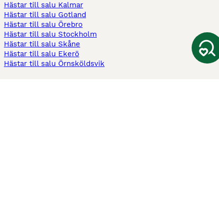
Hästar till salu Kalmar
Hästar till salu Gotland
Hästar till salu Örebro
Hästar till salu Stockholm
Hästar till salu Skåne
Hästar till salu Ekerö
Hästar till salu Örnsköldsvik
Köpekontrakt
Kontrakt privatköp av häst
Kontrakt konsumentköp av häst
Kontrakt Utrustning
Sadelkontrakt
Betesavtal
Fodervärdsavtal
Information
Om oss
Integritetspolicy
Support
Användarvillkor