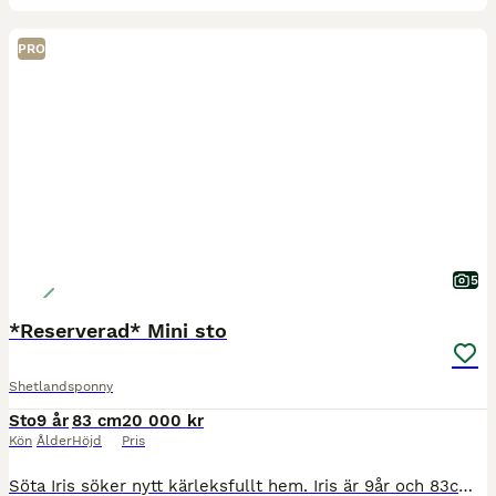
PRO
5
*Reserverad* Mini sto
Shetlandsponny
Sto
9 år
83 cm
20 000 kr
Kön
Ålder
Höjd
Pris
Söta Iris söker nytt kärleksfullt hem. Iris är 9år och 83cm Minishetland/Amerikansk Miniatyr. En kelig tjej som är genomsnäll att verka och lasta och okomplicerad i all hantering. Kan vara lite stoig