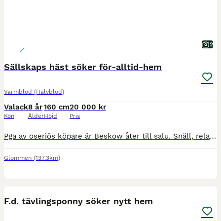
2
Sällskaps häst söker för-alltid-hem
Varmblod (Halvblod)
Valack
8 år
160 cm
20 000 kr
Kön
Ålder
Höjd
Pris
Pga av oseriös köpare är Beskow åter till salu. Snäll, relativt okomplicerad kille säljes som sällskap. Han är van att gå med olika typer av hästar (har gått mycket med unghästar där han fungerat som
Glommen
(137.3km)
3
F.d. tävlingsponny söker nytt hem