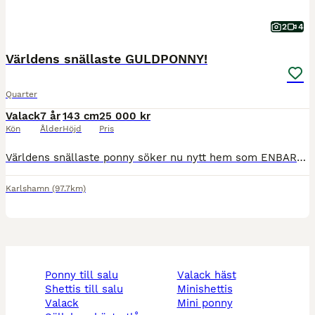
2
4
Världens snällaste GULDPONNY!
Quarter
Valack
7 år
143 cm
25 000 kr
Kön
Ålder
Höjd
Pris
Världens snällaste ponny söker nu nytt hem som ENBART sällskap! Får ej sittas på ALLS pga tillväxtfel - Detta är alltså inget som behöver veterinär/rehab - utan han ska bara få leva ett bra fortsatt l
Karlshamn
(97.7km)
ponny till salu
valack häst
shettis till salu
minishettis
valack
mini ponny