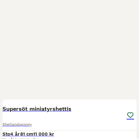
7
Supersöt miniatyrshettis
Shetlandsponny
Sto
4 år
81 cm
11 000 kr