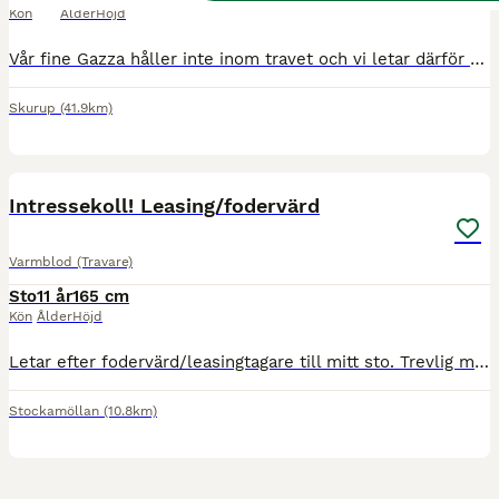
Kön
Ålder
Höjd
Vår fine Gazza håller inte inom travet och vi letar därför efter någon som vill ha en härlig kille som sällskap. Han är fortfarande hingst men kommer att kastreras innan han lämnar oss. Han behöver nå
Skurup
(41.9km)
4
Intressekoll! Leasing/fodervärd
Varmblod (Travare)
Sto
11 år
165 cm
Kön
Ålder
Höjd
Letar efter fodervärd/leasingtagare till mitt sto. Trevlig med stor personlighet. Snäll i allt, men kräver van människa. Riden men inte ridtränad. Gick hårt på travet som unghäst och när jag köote h
Stockamöllan
(10.8km)