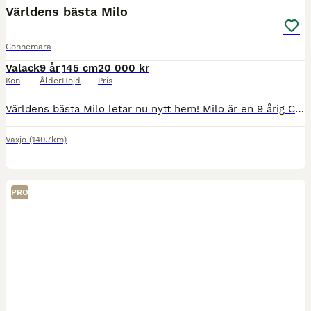
Världens bästa Milo
Connemara
Valack
9 år
145 cm
20 000 kr
Kön
Ålder
Höjd
Pris
Världens bästa Milo letar nu nytt hem! Milo är en 9 årig Connemara valack. Han har bott hos oss i lite över 1,5 år nu. Milo är en oerhört speciell kille med väldigt mycket charm och humor, han gör di
Växjö
(140.7km)
PRO