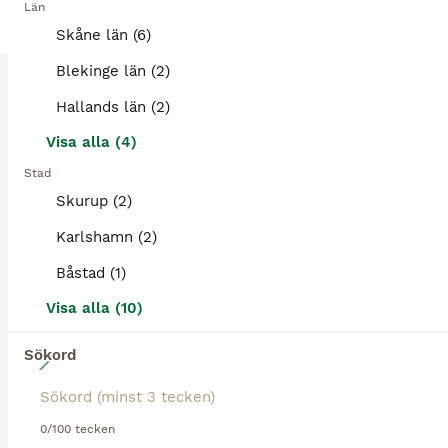
Län
Hej, jag heter Inez och är ett sto som är en C ponny . Jag är en räddningshäst ifrån Portugal så vi är lite osäkra på min ålder och min ras. I passet så står det att jag är född 2013, men när jag kom
Skåne län (6)
Hästveda
Blekinge län (2)
(58km)
Hallands län (2)
Visa alla (4)
PRO
Stad
Skurup (2)
Karlshamn (2)
Båstad (1)
Visa alla (10)
Sökord
13
Fina sällskapshästar
0/100 tecken