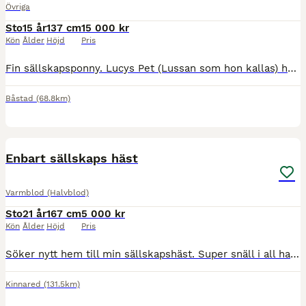
Övriga
Sto
15 år
137 cm
15 000 kr
Kön
Ålder
Höjd
Pris
Fin sällskapsponny. Lucys Pet (Lussan som hon kallas) har mest gått som sällskap hos oss på senaste tiden då hon inte riktigt trivs i ridningen. Hon hålls igång genom longering och långa promenader v
Båstad
(68.8km)
1
Enbart sällskaps häst
Varmblod (Halvblod)
Sto
21 år
167 cm
5 000 kr
Kön
Ålder
Höjd
Pris
Söker nytt hem till min sällskapshäst. Super snäll i all hantering och med andra hästar . Blir lite stressad av att bli lämnad själv men går bra när man ställer in på box . INTE TILL AVEL ELLER RIDNIN
Kinnared
(131.5km)