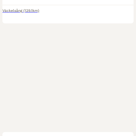
Väckelsång
(129.1km)
5
2