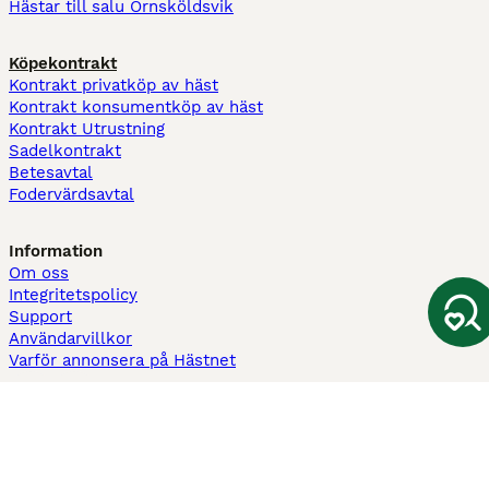
Hästar till salu Örnsköldsvik
Köpekontrakt
Kontrakt privatköp av häst
Kontrakt konsumentköp av häst
Kontrakt Utrustning
Sadelkontrakt
Betesavtal
Fodervärdsavtal
Information
Om oss
Integritetspolicy
Support
Användarvillkor
Varför annonsera på Hästnet
Pets4Homes
Hastnet
PuppyPlaats
MundoAnimalia
Annunci Animali
Lancaster Puppies
Hästnet använder cookies på denna webbplats för att förbättra din