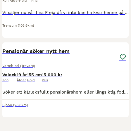
Kön
Ålder
Höjd
Pris
Vi säljer nu vår fina Freja då vi inte kan ha kvar henne på grund av flytt. Hon är en shetlandsponny korsad med amerikansk miniatyrhäst. Nu är hon fyra år och har gått som sällskapshäst till vår andra
Trensum
(103.6km)
1
1
Pensionär söker nytt hem
Varmblod (Travare)
Valack
19 år
155 cm
15 000 kr
Kön
Ålder
Höjd
Pris
Söker ett kärleksfullt pensionärshem eller långsiktig fodervärd till min häst. ❤️ 19-årig varmblodig travvalack söker ett lugnt och omtänksamt hem där han kan få njuta av sin pension. Han är lugn oc
Sjöbo
(28.8km)