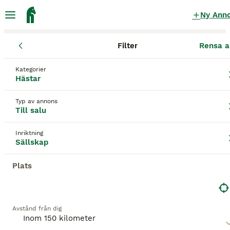
Ny Ann
Filter
Rensa a
Hästar
Sällskap
Skåne län
Eslöv
Eslöv
Kategorier
Sällskap till salu
i Eslöv
Hästar
12 Hästar hittade
Typ av annons
Till salu
Sällskap
Filter
Inriktning
Spara sökning
Sortera
Sällskap
3
2
Plats
Inez söker fodervärd
Övriga
Avstånd från dig
Sto
13 år
135 cm
Kön
Ålder
Höjd